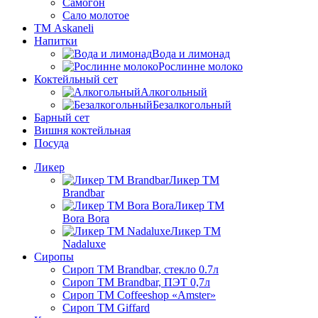
Самогон
Сало молотое
ТМ Askaneli
Напитки
Вода и лимонад
Рослинне молоко
Коктейльный сет
Алкогольный
Безалкогольный
Барный сет
Вишня коктейльная
Посуда
Ликер
Ликер ТМ
Brandbar
Ликер ТМ
Bora Bora
Ликер ТМ
Nadaluxe
Сиропы
Сироп TM Brandbar, стекло 0.7л
Сироп TM Brandbar, ПЭТ 0,7л
Сироп TM Coffeeshop «Amster»
Сироп TM Giffard