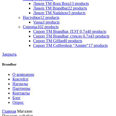
Ликер ТМ Bora Bora
13
products
Ликер ТМ Brandbar
22
products
Ликер ТМ Nadaluxe
3
products
Настойки
12
products
Vassa
3
products
Сиропы
102
products
Сироп TM Brandbar, ПЭТ 0,7л
40
products
Сироп TM Brandbar, стекло 0.7л
43
products
Сироп TM Giffard
0
products
Сироп TM Coffeeshop "Amster"
17
products
Закрыть
Brandbar
О компании
Коктейлі
Награды
Партнеры
Контакты
Блог
Опрос
Главная
Магазин
Показать сайдбар