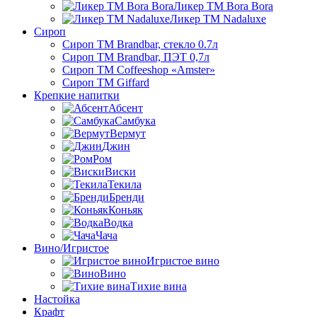
Ликер ТМ Bora Bora
Ликер ТМ Nadaluxe
Сироп
Сироп TM Brandbar, стекло 0.7л
Сироп TM Brandbar, ПЭТ 0,7л
Сироп TM Coffeeshop «Amster»
Сироп TM Giffard
Крепкие напитки
Абсент
Самбука
Вермут
Джин
Ром
Виски
Текила
Бренди
Коньяк
Водка
Чача
Вино/Игристое
Игристое вино
Вино
Тихие вина
Настойка
Крафт