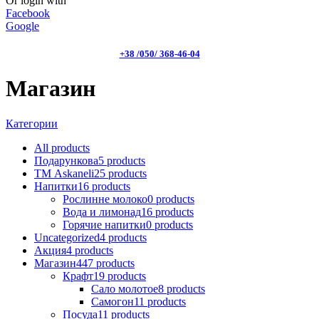
Or login with
Facebook
Google
+38 /050/ 368-46-04
Магазин
Категории
All
products
Подарункова
5
products
ТМ Askaneli
25
products
Напитки
16
products
Рослинне молоко
0
products
Вода и лимонад
16
products
Горячие напитки
0
products
Uncategorized
4
products
Акция
4
products
Магазин
447
products
Крафт
19
products
Сало молотое
8
products
Самогон
11
products
Посуда
11
products