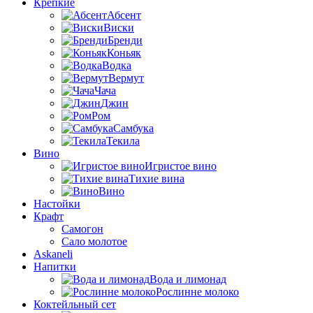
Крепкие
Абсент
Виски
Бренди
Коньяк
Водка
Вермут
Чача
Джин
Ром
Самбука
Текила
Вино
Игристое вино
Тихие вина
Вино
Настойки
Крафт
Самогон
Сало молотое
Askaneli
Напитки
Вода и лимонад
Рослинне молоко
Коктейльный сет