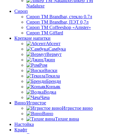
Ликер ТМ
Nadaluxe
Сироп
Сироп TM Brandbar, стекло 0.7л
Сироп TM Brandbar, ПЭТ 0,7л
Сироп TM Coffeeshop «Amster»
Сироп TM Giffard
Крепкие напитки
Абсент
Самбука
Вермут
Джин
Ром
Виски
Текила
Бренди
Коньяк
Водка
Чача
Вино/Игристое
Игристое вино
Вино
Тихие вина
Настойка
Крафт