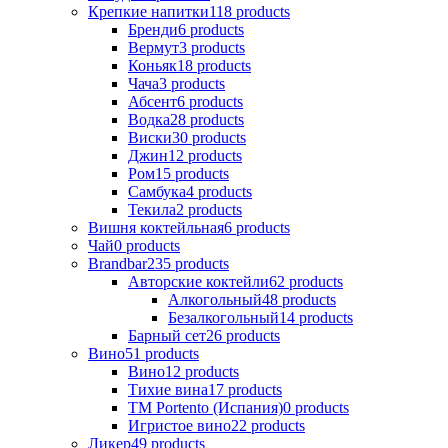
Крепкие напитки
118
products
Бренди
6
products
Вермут
3
products
Коньяк
18
products
Чача
3
products
Абсент
6
products
Водка
28
products
Виски
30
products
Джин
12
products
Ром
15
products
Самбука
4
products
Текила
2
products
Вишня коктейльная
6
products
Чай
0
products
Brandbar
235
products
Авторские коктейли
62
products
Алкогольный
48
products
Безалкогольный
14
products
Барный сет
26
products
Вино
51
products
Вино
12
products
Тихие вина
17
products
ТМ Portento (Испания)
0
products
Игристое вино
22
products
Ликер
49
products