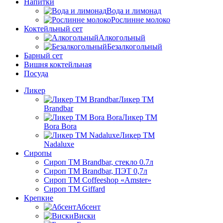
Напитки
Вода и лимонад
Рослинне молоко
Коктейльный сет
Алкогольный
Безалкогольный
Барный сет
Вишня коктейльная
Посуда
Ликер
Ликер ТМ
Brandbar
Ликер ТМ
Bora Bora
Ликер ТМ
Nadaluxe
Сиропы
Сироп TM Brandbar, стекло 0.7л
Сироп TM Brandbar, ПЭТ 0,7л
Сироп TM Coffeeshop «Amster»
Сироп TM Giffard
Крепкие
Абсент
Виски