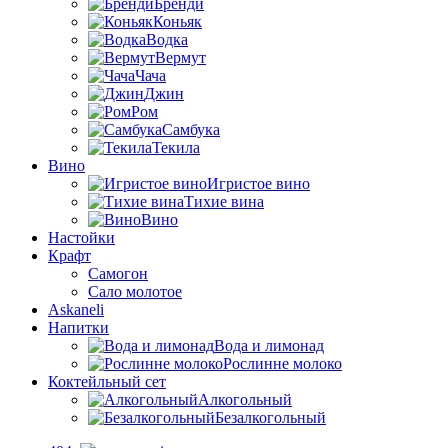
Бренди
Коньяк
Водка
Вермут
Чача
Джин
Ром
Самбука
Текила
Вино
Игристое вино
Тихие вина
Вино
Настойки
Крафт
Самогон
Сало молотое
Askaneli
Напитки
Вода и лимонад
Рослинне молоко
Коктейльный сет
Алкогольный
Безалкогольный