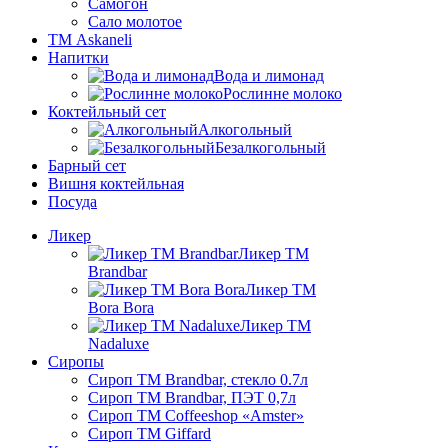
Самогон
Сало молотое
ТМ Askaneli
Напитки
Вода и лимонад
Рослинне молоко
Коктейльный сет
Алкогольный
Безалкогольный
Барный сет
Вишня коктейльная
Посуда
Ликер
Ликер ТМ
Brandbar
Ликер ТМ
Bora Bora
Ликер ТМ
Nadaluxe
Сиропы
Сироп TM Brandbar, стекло 0.7л
Сироп TM Brandbar, ПЭТ 0,7л
Сироп TM Coffeeshop «Amster»
Сироп TM Giffard