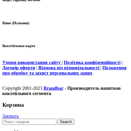
Вино (Испания)
Коктейльная карта
Умови використання сайту
|
Політика конфіденційності
|
Договір оферти
|
Відмова від відповідальності
|
Положення
про обробку та захист персональних даних
Copyright 2001-2023
Brandbar
- Производитель напитков
коктейльного сегмента
Корзина
Закрыть
Search