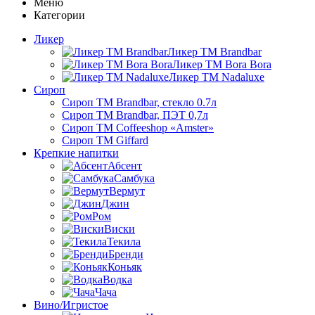
Меню
Категории
Ликер
Ликер ТМ Brandbar
Ликер ТМ Bora Bora
Ликер ТМ Nadaluxe
Сироп
Сироп TM Brandbar, стекло 0.7л
Сироп TM Brandbar, ПЭТ 0,7л
Сироп TM Coffeeshop «Amster»
Сироп TM Giffard
Крепкие напитки
Абсент
Самбука
Вермут
Джин
Ром
Виски
Текила
Бренди
Коньяк
Водка
Чача
Вино/Игристое