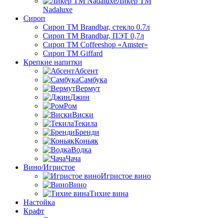
Ликер ТМ
Nadaluxe
Сироп
Сироп TM Brandbar, стекло 0.7л
Сироп TM Brandbar, ПЭТ 0,7л
Сироп TM Coffeeshop «Amster»
Сироп TM Giffard
Крепкие напитки
Абсент
Самбука
Вермут
Джин
Ром
Виски
Текила
Бренди
Коньяк
Водка
Чача
Вино/Игристое
Игристое вино
Вино
Тихие вина
Настойка
Крафт