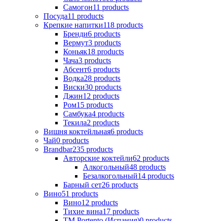
Самогон
11
products
Посуда
11
products
Крепкие напитки
118
products
Бренди
6
products
Вермут
3
products
Коньяк
18
products
Чача
3
products
Абсент
6
products
Водка
28
products
Виски
30
products
Джин
12
products
Ром
15
products
Самбука
4
products
Текила
2
products
Вишня коктейльная
6
products
Чай
0
products
Brandbar
235
products
Авторские коктейли
62
products
Алкогольный
48
products
Безалкогольный
14
products
Барный сет
26
products
Вино
51
products
Вино
12
products
Тихие вина
17
products
ТМ Portento (Испания)
0
products