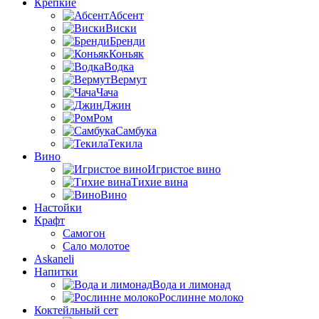
Крепкие
Абсент
Виски
Бренди
Коньяк
Водка
Вермут
Чача
Джин
Ром
Самбука
Текила
Вино
Игристое вино
Тихие вина
Вино
Настойки
Крафт
Самогон
Сало молотое
Askaneli
Напитки
Вода и лимонад
Рослинне молоко
Коктейльный сет