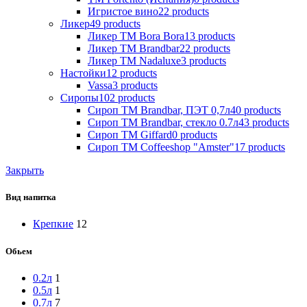
Игристое вино
22
products
Ликер
49
products
Ликер ТМ Bora Bora
13
products
Ликер ТМ Brandbar
22
products
Ликер ТМ Nadaluxe
3
products
Настойки
12
products
Vassa
3
products
Сиропы
102
products
Сироп TM Brandbar, ПЭТ 0,7л
40
products
Сироп TM Brandbar, стекло 0.7л
43
products
Сироп TM Giffard
0
products
Сироп TM Coffeeshop "Amster"
17
products
Закрыть
Вид напитка
Крепкие
12
Обьем
0.2л
1
0.5л
1
0.7л
7