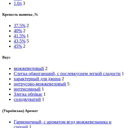
1.0л
3
Крепость напитка ,%
37.5%
2
40%
2
41.5%
1
43,5%
5
45%
2
Вкус
можжевеловый
2
Слегка обжигающий, с послевкусием легкой сладости
1
характерный для джина
2
цитрусово-можжевеловый
5
интенсивный
1
Злегка обпікає
1
солодкуватий
1
(Українська) Аромат
Гармоничный, с ароматом ягод можжевельника и
специй
1