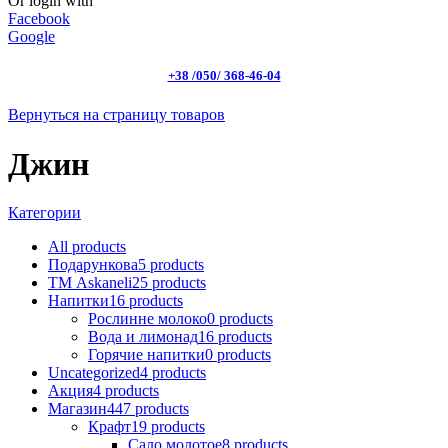
Or login with
Facebook
Google
+38 /050/ 368-46-04
Вернуться на страницу товаров
Джин
Категории
All
products
Подарункова
5
products
ТМ Askaneli
25
products
Напитки
16
products
Рослинне молоко
0
products
Вода и лимонад
16
products
Горячие напитки
0
products
Uncategorized
4
products
Акция
4
products
Магазин
447
products
Крафт
19
products
Сало молотое
8
products