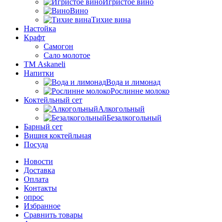
Игристое вино
Вино
Тихие вина
Настойка
Крафт
Самогон
Сало молотое
ТМ Askaneli
Напитки
Вода и лимонад
Рослинне молоко
Коктейльный сет
Алкогольный
Безалкогольный
Барный сет
Вишня коктейльная
Посуда
Новости
Доставка
Оплата
Контакты
опрос
Избранное
Сравнить товары