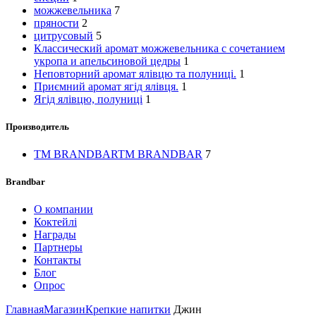
можжевельника
7
пряности
2
цитрусовый
5
Классический аромат можжевельника с сочетанием
укропа и апельсиновой цедры
1
Неповторний аромат ялівцю та полуниці.
1
Приємний аромат ягід ялівця.
1
Ягід ялівцю, полуниці
1
Производитель
TM BRANDBAR
TM BRANDBAR
7
Brandbar
О компании
Коктейлі
Награды
Партнеры
Контакты
Блог
Опрос
Главная
Магазин
Крепкие напитки
Джин