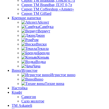
Сироп TM Brandbar, стекло 0.7л
Сироп TM Brandbar, ПЭТ 0,7л
Сироп TM Coffeeshop «Amster»
Сироп TM Giffard
Крепкие напитки
Абсент
Самбука
Вермут
Джин
Ром
Виски
Текила
Бренди
Коньяк
Водка
Чача
Вино/Игристое
Игристое вино
Вино
Тихие вина
Настойка
Крафт
Самогон
Сало молотое
ТМ Askaneli