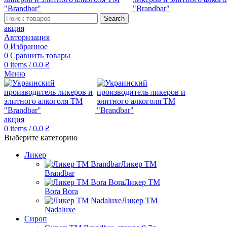
Search
акция
Авторизация
0
Избранное
0
Сравнить товары
0
items
/
0.0
₴
Меню
акция
0
items
/
0.0
₴
Выберите категорию
Ликер
Ликер ТМ
Brandbar
Ликер ТМ
Bora Bora
Ликер ТМ
Nadaluxe
Сироп