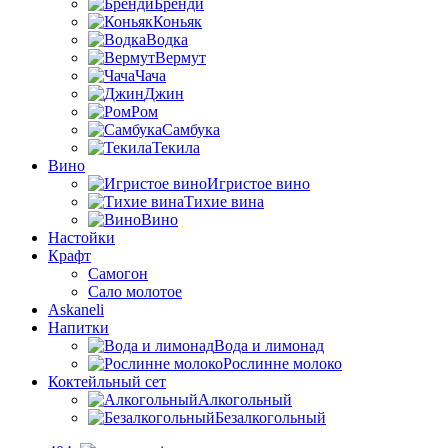
Бренди
Коньяк
Водка
Вермут
Чача
Джин
Ром
Самбука
Текила
Вино
Игристое вино
Тихие вина
Вино
Настойки
Крафт
Самогон
Сало молотое
Askaneli
Напитки
Вода и лимонад
Рослинне молоко
Коктейльный сет
Алкогольный
Безалкогольный