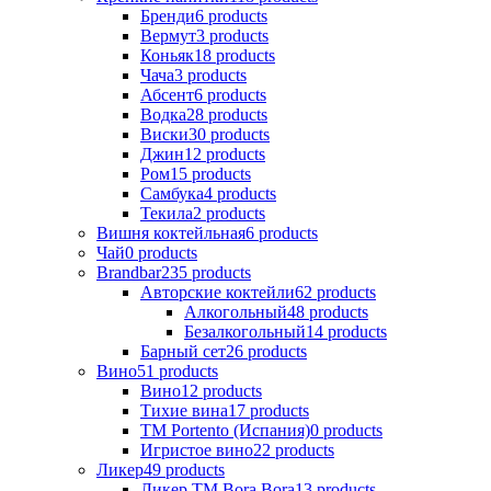
Бренди
6
products
Вермут
3
products
Коньяк
18
products
Чача
3
products
Абсент
6
products
Водка
28
products
Виски
30
products
Джин
12
products
Ром
15
products
Самбука
4
products
Текила
2
products
Вишня коктейльная
6
products
Чай
0
products
Brandbar
235
products
Авторские коктейли
62
products
Алкогольный
48
products
Безалкогольный
14
products
Барный сет
26
products
Вино
51
products
Вино
12
products
Тихие вина
17
products
ТМ Portento (Испания)
0
products
Игристое вино
22
products
Ликер
49
products
Ликер ТМ Bora Bora
13
products