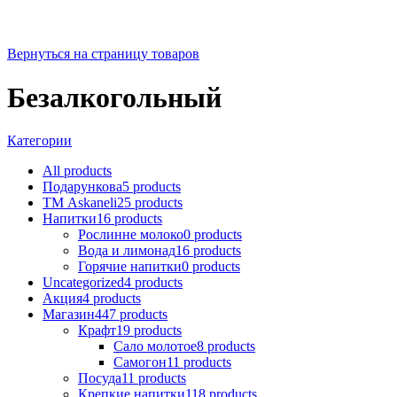
Вернуться на страницу товаров
Безалкогольный
Категории
All
products
Подарункова
5
products
ТМ Askaneli
25
products
Напитки
16
products
Рослинне молоко
0
products
Вода и лимонад
16
products
Горячие напитки
0
products
Uncategorized
4
products
Акция
4
products
Магазин
447
products
Крафт
19
products
Сало молотое
8
products
Самогон
11
products
Посуда
11
products
Крепкие напитки
118
products