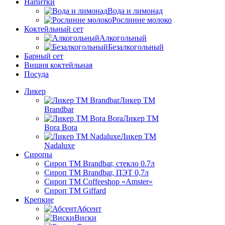
Напитки
Вода и лимонад
Рослинне молоко
Коктейльный сет
Алкогольный
Безалкогольный
Барный сет
Вишня коктейльная
Посуда
Ликер
Ликер ТМ
Brandbar
Ликер ТМ
Bora Bora
Ликер ТМ
Nadaluxe
Сиропы
Сироп TM Brandbar, стекло 0.7л
Сироп TM Brandbar, ПЭТ 0,7л
Сироп TM Coffeeshop «Amster»
Сироп TM Giffard
Крепкие
Абсент
Виски