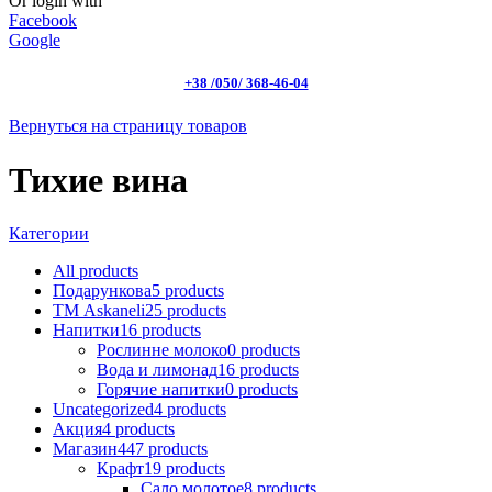
Or login with
Facebook
Google
+38 /050/ 368-46-04
Вернуться на страницу товаров
Тихие вина
Категории
All
products
Подарункова
5
products
ТМ Askaneli
25
products
Напитки
16
products
Рослинне молоко
0
products
Вода и лимонад
16
products
Горячие напитки
0
products
Uncategorized
4
products
Акция
4
products
Магазин
447
products
Крафт
19
products
Сало молотое
8
products