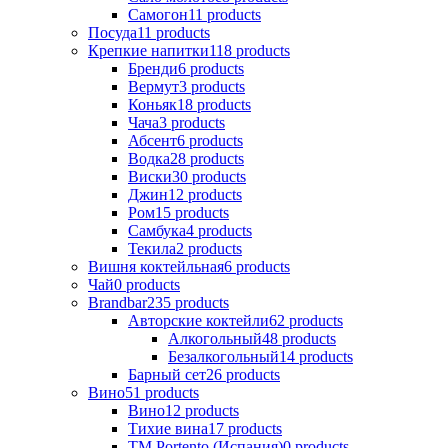
Самогон
11
products
Посуда
11
products
Крепкие напитки
118
products
Бренди
6
products
Вермут
3
products
Коньяк
18
products
Чача
3
products
Абсент
6
products
Водка
28
products
Виски
30
products
Джин
12
products
Ром
15
products
Самбука
4
products
Текила
2
products
Вишня коктейльная
6
products
Чай
0
products
Brandbar
235
products
Авторские коктейли
62
products
Алкогольный
48
products
Безалкогольный
14
products
Барный сет
26
products
Вино
51
products
Вино
12
products
Тихие вина
17
products
ТМ Portento (Испания)
0
products