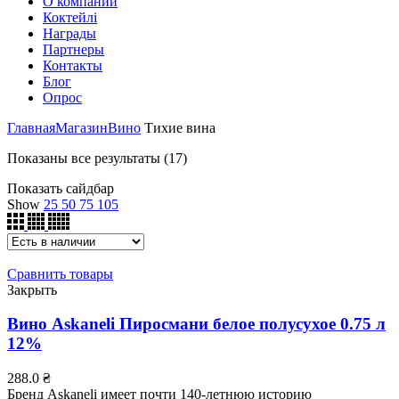
О компании
Коктейлі
Награды
Партнеры
Контакты
Блог
Опрос
Главная
Магазин
Вино
Тихие вина
Показаны все результаты (17)
Показать сайдбар
Show
25
50
75
105
Сравнить товары
Закрыть
Вино Askaneli Пиросмани белое полусухое 0.75 л
12%
288.0
₴
Бренд Askaneli имеет почти 140-летнюю историю