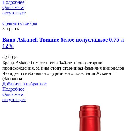
Подробнее
Quick view
отсутствует
Сравнить товары
Закрыть
Вино Askaneli Твишие белое полусладкое 0.75 л
12%
627.0
₴
Бренд Askaneli имеет почти 140-летнюю историю
происхождения, за ним стоит старинная фамилия виноделов
Чхаидзе из небольшого гурийского поселения Аскана
(Западная
Добавить в избранное
Подробнее
Quick view
отсутствует