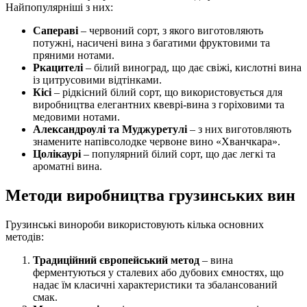
Найпопулярніші з них:
Сапераві
– червоний сорт, з якого виготовляють
потужні, насичені вина з багатими фруктовими та
пряними нотами.
Ркацителі
– білий виноград, що дає свіжі, кислотні вина
із цитрусовими відтінками.
Кісі
– рідкісний білий сорт, що використовується для
виробництва елегантних квеврі-вина з горіховими та
медовими нотами.
Александроулі та Муджуретулі
– з них виготовляють
знамените напівсолодке червоне вино «Хванчкара».
Цолікаурі
– популярний білий сорт, що дає легкі та
ароматні вина.
Методи виробництва грузинських вин
Грузинські винороби використовують кілька основних
методів:
Традиційний європейський метод
– вина
ферментуються у сталевих або дубових ємностях, що
надає їм класичні характеристики та збалансований
смак.