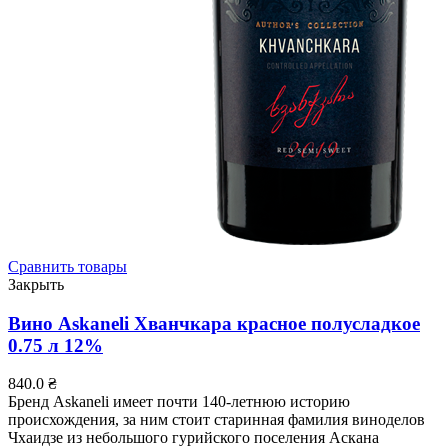
Сравнить товары
Закрыть
Вино Askaneli Хванчкара красное полусладкое
0.75 л 12%
840.0
₴
Бренд Askaneli имеет почти 140-летнюю историю
происхождения, за ним стоит старинная фамилия виноделов
Чхаидзе из небольшого гурийского поселения Аскана