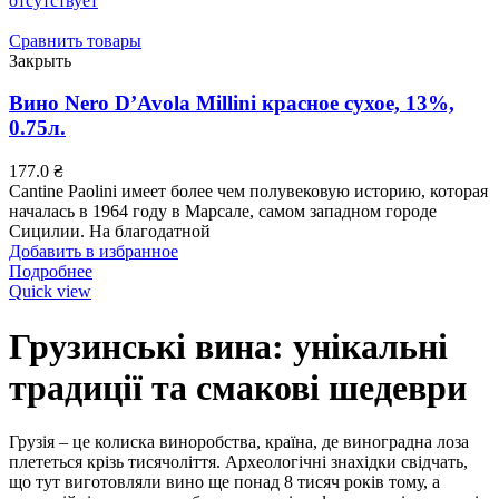
отсутствует
Сравнить товары
Закрыть
Вино Nero D’Avola Millini красное сухое, 13%,
0.75л.
177.0
₴
Cantine Paolini имеет более чем полувековую историю, которая
началась в 1964 году в Марсале, самом западном городе
Сицилии. На благодатной
Добавить в избранное
Подробнее
Quick view
Грузинські вина: унікальні
традиції та смакові шедеври
Грузія – це колиска виноробства, країна, де виноградна лоза
плететься крізь тисячоліття. Археологічні знахідки свідчать,
що тут виготовляли вино ще понад 8 тисяч років тому, а