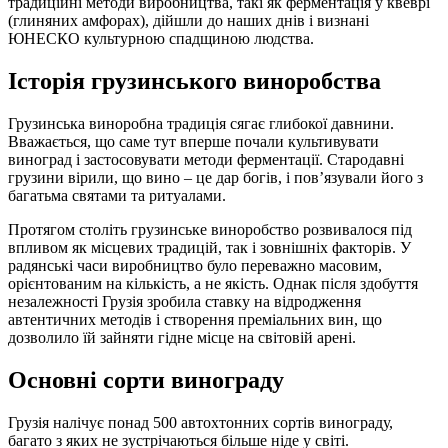
традиційні методи виробництва, такі як ферментація у квеврі
(глиняних амфорах), дійшли до наших днів і визнані
ЮНЕСКО культурною спадщиною людства.
Історія грузинського виноробства
Грузинська виноробна традиція сягає глибокої давнини.
Вважається, що саме тут вперше почали культивувати
виноград і застосовувати методи ферментації. Стародавні
грузини вірили, що вино – це дар богів, і пов’язували його з
багатьма святами та ритуалами.
Протягом століть грузинське виноробство розвивалося під
впливом як місцевих традицій, так і зовнішніх факторів. У
радянські часи виробництво було переважно масовим,
орієнтованим на кількість, а не якість. Однак після здобуття
незалежності Грузія зробила ставку на відродження
автентичних методів і створення преміальних вин, що
дозволило їй зайняти гідне місце на світовій арені.
Основні сорти винограду
Грузія налічує понад 500 автохтонних сортів винограду,
багато з яких не зустрічаються більше ніде у світі.