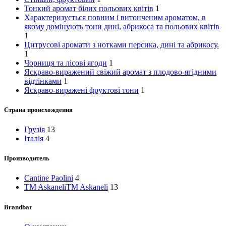
Тонкий аромат білих польових квітів
1
Характеризується повним і витонченим ароматом, в
якому домінують тони дині, абрикоса та польових квітів
1
Цитрусові аромати з нотками персика, дині та абрикосу.
1
Чорниця та лісові ягоди
1
Яскраво-виражений свіжий аромат з плодово-ягідними
відтінками
1
Яскраво-виражені фруктові тони
1
Страна происхождения
Грузія
13
Італія
4
Производитель
Cantine Paolini
4
TM Askaneli
TM Askaneli
13
Brandbar