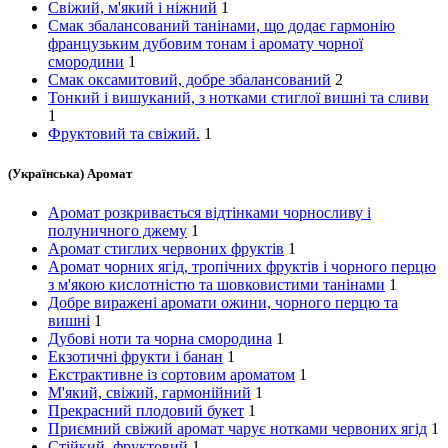
Свіжий, м'який і ніжний
1
Смак збалансований танінами, що додає гармонію
французьким дубовим тонам і аромату чорної
смородини
1
Смак оксамитовий, добре збалансований
2
Тонкий і вишуканий, з нотками стиглої вишні та сливи
1
Фруктовий та свіжий.
1
(Українська) Аромат
Аромат розкривається відтінками чорносливу і
полуничного джему
1
Аромат стиглих червоних фруктів
1
Аромат чорних ягід, тропічних фруктів і чорного перцю
з м'якою кислотністю та шовковистими танінами
1
Добре виражені аромати ожини, чорного перцю та
вишні
1
Дубові ноти та чорна смородина
1
Екзотичні фрукти і банан
1
Екстрактивне із сортовим ароматом
1
М'який, свіжий, гармонійний
1
Прекрасний плодовий букет
1
Приємний свіжий аромат чарує нотками червоних ягід
1
Стійкий, фруктовий
1