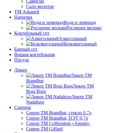
Самогон
Сало молотое
ТМ Askaneli
Напитки
Вода и лимонад
Рослинне молоко
Коктейльный сет
Алкогольный
Безалкогольный
Барный сет
Вишня коктейльная
Посуда
Ликер
Ликер ТМ
Brandbar
Ликер ТМ
Bora Bora
Ликер ТМ
Nadaluxe
Сиропы
Сироп TM Brandbar, стекло 0.7л
Сироп TM Brandbar, ПЭТ 0,7л
Сироп TM Coffeeshop «Amster»
Сироп TM Giffard