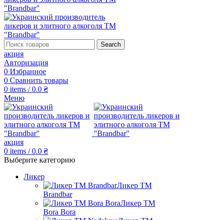
Search
акция
Авторизация
0
Избранное
0
Сравнить товары
0
items
/
0.0
₴
Меню
акция
0
items
/
0.0
₴
Выберите категорию
Ликер
Ликер ТМ
Brandbar
Ликер ТМ
Bora Bora