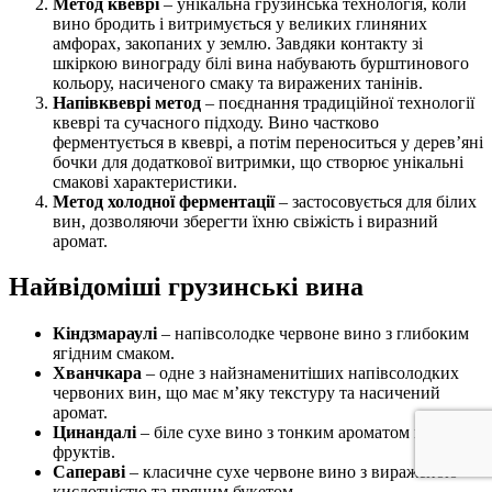
Метод квеврі
– унікальна грузинська технологія, коли
вино бродить і витримується у великих глиняних
амфорах, закопаних у землю. Завдяки контакту зі
шкіркою винограду білі вина набувають бурштинового
кольору, насиченого смаку та виражених танінів.
Напівквеврі метод
– поєднання традиційної технології
квеврі та сучасного підходу. Вино частково
ферментується в квеврі, а потім переноситься у дерев’яні
бочки для додаткової витримки, що створює унікальні
смакові характеристики.
Метод холодної ферментації
– застосовується для білих
вин, дозволяючи зберегти їхню свіжість і виразний
аромат.
Найвідоміші грузинські вина
Кіндзмараулі
– напівсолодке червоне вино з глибоким
ягідним смаком.
Хванчкара
– одне з найзнаменитіших напівсолодких
червоних вин, що має м’яку текстуру та насичений
аромат.
Цинандалі
– біле сухе вино з тонким ароматом квітів та
фруктів.
Сапераві
– класичне сухе червоне вино з вираженою
кислотністю та пряним букетом.