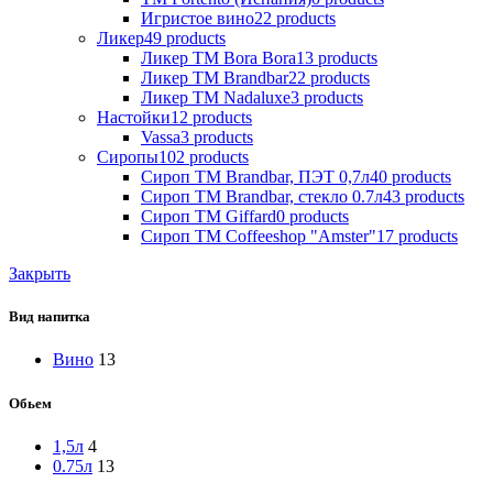
Игристое вино
22
products
Ликер
49
products
Ликер ТМ Bora Bora
13
products
Ликер ТМ Brandbar
22
products
Ликер ТМ Nadaluxe
3
products
Настойки
12
products
Vassa
3
products
Сиропы
102
products
Сироп TM Brandbar, ПЭТ 0,7л
40
products
Сироп TM Brandbar, стекло 0.7л
43
products
Сироп TM Giffard
0
products
Сироп TM Coffeeshop "Amster"
17
products
Закрыть
Вид напитка
Вино
13
Обьем
1,5л
4
0.75л
13