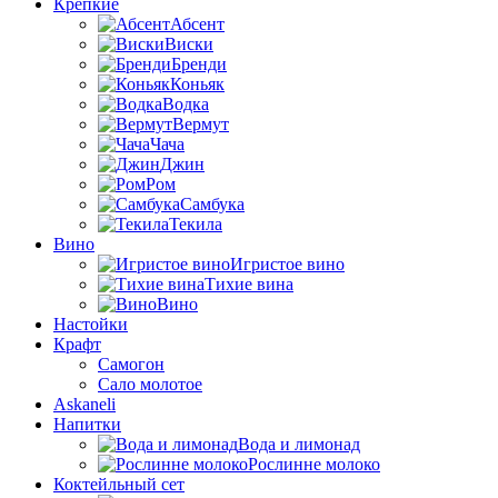
Крепкие
Абсент
Виски
Бренди
Коньяк
Водка
Вермут
Чача
Джин
Ром
Самбука
Текила
Вино
Игристое вино
Тихие вина
Вино
Настойки
Крафт
Самогон
Сало молотое
Askaneli
Напитки
Вода и лимонад
Рослинне молоко
Коктейльный сет