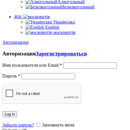
Алкогольный
Безалкогольный
404:
Українська
English
московитів
Авторизация
Авторизация
Зарегистрироваться
Имя пользователя или Email
*
Пароль
*
Log in
Забыли пароль?
Запомнить меня