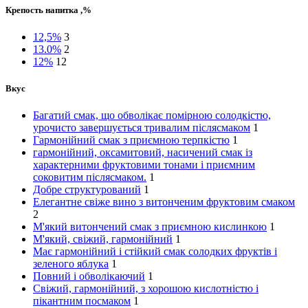
Крепость напитка ,%
12,5%
3
13.0%
2
12%
12
Вкус
Багатий смак, що обволікає помірною солодкістю,
урочисто завершується тривалим післясмаком
1
Гармонійний смак з приємною терпкістю
1
гармонійний, оксамитовий, насичений смак із
характерними фруктовими тонами і приємним
соковитим післясмаком.
1
Добре структурований
1
Елегантне свіже вино з витонченим фруктовим смаком
2
М'який витончений смак з приємною кислинкою
1
М'який, свіжий, гармонійний
1
Має гармонійний і стійкий смак солодких фруктів і
зеленого яблука
1
Повний і обволікаючий
1
Свіжий, гармонійний, з хорошою кислотністю і
пікантним посмаком
1