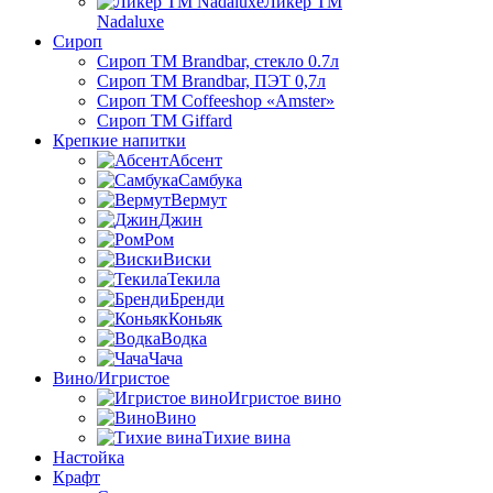
Ликер ТМ
Nadaluxe
Сироп
Сироп TM Brandbar, стекло 0.7л
Сироп TM Brandbar, ПЭТ 0,7л
Сироп TM Coffeeshop «Amster»
Сироп TM Giffard
Крепкие напитки
Абсент
Самбука
Вермут
Джин
Ром
Виски
Текила
Бренди
Коньяк
Водка
Чача
Вино/Игристое
Игристое вино
Вино
Тихие вина
Настойка
Крафт