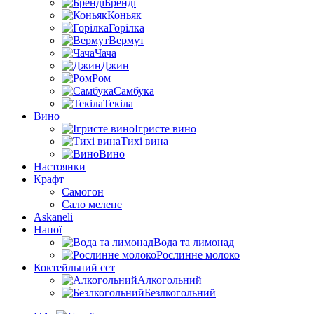
Бренді
Коньяк
Горілка
Вермут
Чача
Джин
Ром
Самбука
Текіла
Вино
Ігристе вино
Тихі вина
Вино
Настоянки
Крафт
Самогон
Сало мелене
Askaneli
Напої
Вода та лимонад
Рослинне молоко
Коктейльний сет
Алкогольний
Безлкогольний