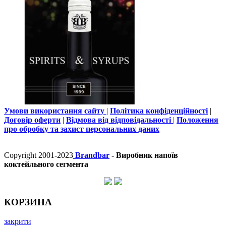
Умови використання сайту
|
Політика конфіденційності
|
Договір оферти
|
Відмова від відповідальності
|
Положення
про обробку та захист персональних даних
Copyright 2001-2023
Brandbar
- Виробник напоїв
коктейльного сегмента
КОРЗИНА
закрити