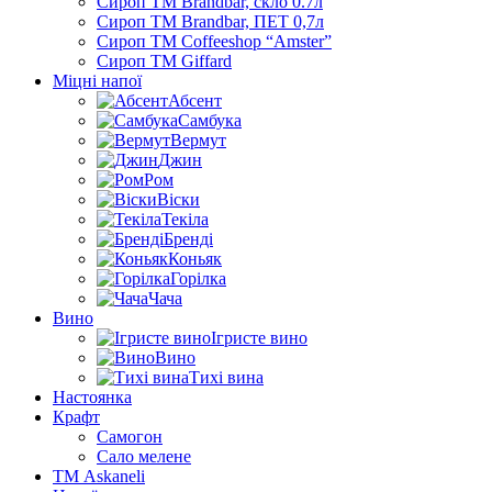
Сироп TM Brandbar, скло 0.7л
Сироп TM Brandbar, ПЕТ 0,7л
Сироп TM Coffeeshop “Amster”
Сироп TM Giffard
Міцні напої
Абсент
Самбука
Вермут
Джин
Ром
Віски
Текіла
Бренді
Коньяк
Горілка
Чача
Вино
Ігристе вино
Вино
Тихі вина
Настоянка
Крафт
Самогон
Сало мелене
ТМ Askaneli