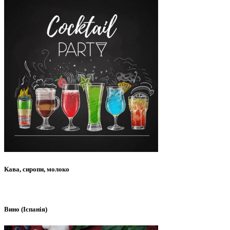
Кава, сиропи, молоко
Вино (Іспанія)