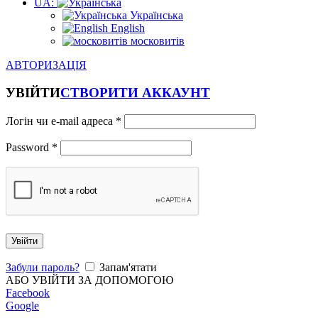
UA:
Українська
English
московитів
АВТОРИЗАЦІЯ
УВІЙТИ
СТВОРИТИ АККАУНТ
Логін чи e-mail адреса
*
Password
*
Увійти
Забули пароль?
Запам'ятати
АБО УВІЙТИ ЗА ДОПОМОГОЮ
Facebook
Google