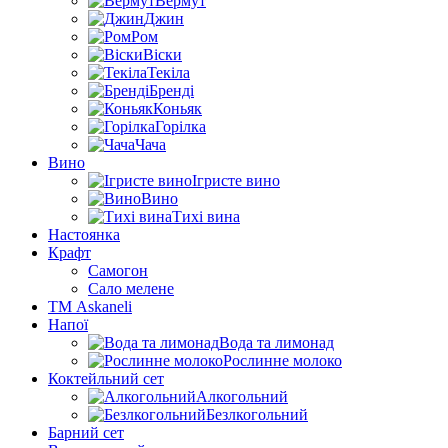
Вермут
Джин
Ром
Віски
Текіла
Бренді
Коньяк
Горілка
Чача
Вино
Ігристе вино
Вино
Тихі вина
Настоянка
Крафт
Самогон
Сало мелене
ТМ Askaneli
Напої
Вода та лимонад
Рослинне молоко
Коктейльний сет
Алкогольний
Безлкогольний
Барний сет