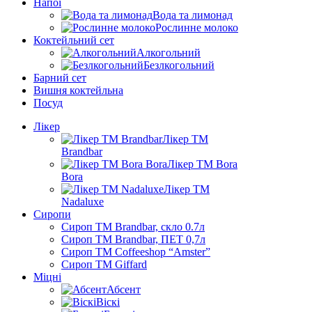
Напої
Вода та лимонад
Рослинне молоко
Коктейльний сет
Алкогольний
Безлкогольний
Барний сет
Вишня коктейльна
Посуд
Лікер
Лікер ТМ
Brandbar
Лікер ТМ Bora
Bora
Лікер ТМ
Nadaluxe
Сиропи
Сироп TM Brandbar, скло 0.7л
Сироп TM Brandbar, ПЕТ 0,7л
Сироп TM Coffeeshop “Amster”
Сироп TM Giffard
Міцні
Абсент
Віскі