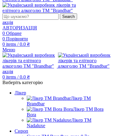
Search
акція
АВТОРИЗАЦІЯ
0
Обране
0
Порівняти
0
items
/
0.0
₴
Меню
акція
0
items
/
0.0
₴
Виберіть категорію
Лікер
Лікер ТМ
Brandbar
Лікер ТМ Bora
Bora
Лікер ТМ
Nadaluxe
Сироп