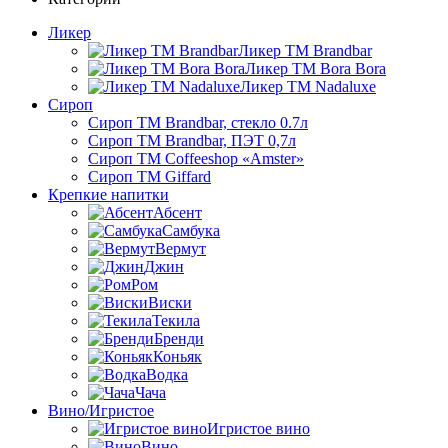
Ликер
Ликер ТМ Brandbar
Ликер ТМ Bora Bora
Ликер ТМ Nadaluxe
Сироп
Сироп TM Brandbar, стекло 0.7л
Сироп TM Brandbar, ПЭТ 0,7л
Сироп TM Coffeeshop «Amster»
Сироп TM Giffard
Крепкие напитки
Абсент
Самбука
Вермут
Джин
Ром
Виски
Текила
Бренди
Коньяк
Водка
Чача
Вино/Игристое
Игристое вино
Вино