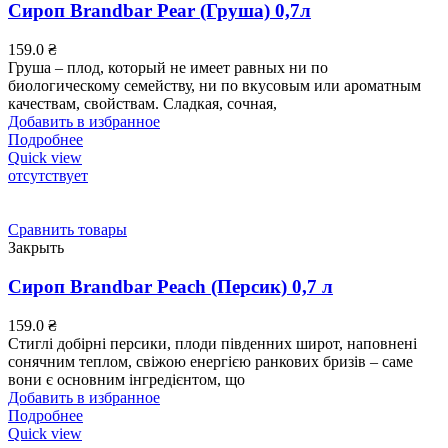
Сироп Brandbar Pear (Груша) 0,7л
159.0
₴
Груша – плод, который не имеет равных ни по
биологическому семейству, ни по вкусовым или ароматным
качествам, свойствам. Сладкая, сочная,
Добавить в избранное
Подробнее
Quick view
отсутствует
Сравнить товары
Закрыть
Сироп Brandbar Peach (Персик) 0,7 л
159.0
₴
Стиглі добірні персики, плоди південних широт, наповнені
сонячним теплом, свіжою енергією ранкових бризів – саме
вони є основним інгредієнтом, що
Добавить в избранное
Подробнее
Quick view