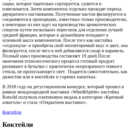
сырье, которое тщательно сортируется, сушится и
измельчается. Затем компоненты отдельно проходят период
двукратного настаивания. Полученные настои фильтруются и
соединяются в пропорциях, известных только производителю,
а некоторые из них идут на производство ароматических
спиртов путем нескольких перегонок для отделения лучшей
средней фракции, которые в дальнейшем попадают к
основной массе компонентов. После того как настойка
«отдохнула» и приобрела свой неповторимый вкус и цвет, она
фильтруется, после чего к ней добавляются сахар и карамель.
Полный цикл производства составляет 19 дней.После
окончания технологического процесса готовый продукт
разливают в бутылки с практически непрозрачного темного
стекла, не пропускающего свет. Подается самостоятельно, как
дижестив или в коктейлях и горячих напитках.
В 2018 году на дегустационном конкурсе, который прошел в
рамках международной выставки «Wine&Spirits» настойка
Rotwild получила платиновую медаль в категории «Крепкий
алкоголь» и стала «Открытием выставки».
Коктейли
Коктейли