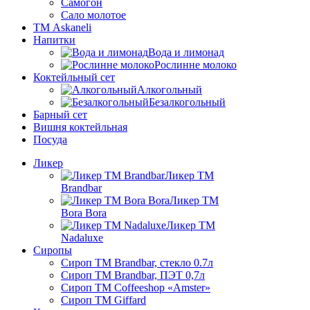
Самогон
Сало молотое
ТМ Askaneli
Напитки
Вода и лимонад
Рослинне молоко
Коктейльный сет
Алкогольный
Безалкогольный
Барный сет
Вишня коктейльная
Посуда
Ликер
Ликер ТМ
Brandbar
Ликер ТМ
Bora Bora
Ликер ТМ
Nadaluxe
Сиропы
Сироп TM Brandbar, стекло 0.7л
Сироп TM Brandbar, ПЭТ 0,7л
Сироп TM Coffeeshop «Amster»
Сироп TM Giffard