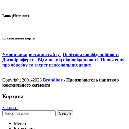
Вино (Испания)
Коктейльная карта
Умови використання сайту
|
Політика конфіденційності
|
Договір оферти
|
Відмова від відповідальності
|
Положення
про обробку та захист персональних даних
Copyright 2001-2023
Brandbar
- Производитель напитков
коктейльного сегмента
Корзина
Закрыть
Search
Меню
Категории