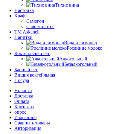
Тихие вина
Настойка
Крафт
Самогон
Сало молотое
ТМ Askaneli
Напитки
Вода и лимонад
Рослинне молоко
Коктейльный сет
Алкогольный
Безалкогольный
Барный сет
Вишня коктейльная
Посуда
Новости
Доставка
Оплата
Контакты
опрос
Избранное
Сравнить товары
Авторизация