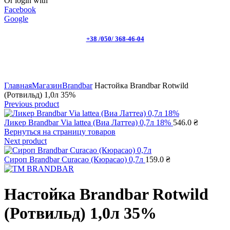
Or login with
Facebook
Google
+38 /050/ 368-46-04
Click to enlarge
Главная
Магазин
Brandbar
Настойка Brandbar Rotwild
(Ротвильд) 1,0л 35%
Previous product
Ликер Brandbar Via lattea (Виа Латтеа) 0,7л 18%
546.0
₴
Вернуться на страницу товаров
Next product
Сироп Brandbar Curacao (Кюрасао) 0,7л
159.0
₴
Настойка Brandbar Rotwild
(Ротвильд) 1,0л 35%