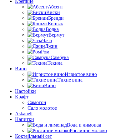
Крепкие
Абсент
Виски
Бренди
Коньяк
Водка
Вермут
Чача
Джин
Ром
Самбука
Текила
Вино
Игристое вино
Тихие вина
Вино
Настойки
Крафт
Самогон
Сало молотое
Askaneli
Напитки
Вода и лимонад
Рослинне молоко
Коктейльный сет