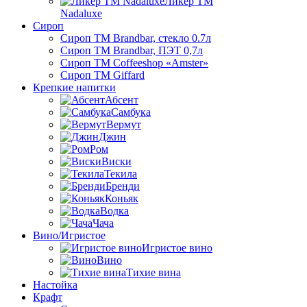
Ликер ТМ
Nadaluxe
Сироп
Сироп TM Brandbar, стекло 0.7л
Сироп TM Brandbar, ПЭТ 0,7л
Сироп TM Coffeeshop «Amster»
Сироп TM Giffard
Крепкие напитки
Абсент
Самбука
Вермут
Джин
Ром
Виски
Текила
Бренди
Коньяк
Водка
Чача
Вино/Игристое
Игристое вино
Вино
Тихие вина
Настойка
Крафт