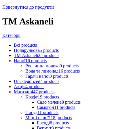
Повернутися до продуктів
ТМ Askaneli
Категорії
Всі
products
Подарункова
5
products
ТМ Askaneli
25
products
Напої
16
products
Рослинне молоко
0
products
Вода та лимонад
16
products
Гарячі напої
0
products
Uncategorized
4
products
Акція
4
products
Магазин
447
products
Крафт
19
products
Сало мелене
8
products
Самогон
11
products
Посуд
11
products
Міцні напої
118
products
Бренді
6
products
Вермут
3
products