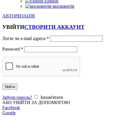
English
московитів
АВТОРИЗАЦІЯ
УВІЙТИ
СТВОРИТИ АККАУНТ
Логін чи e-mail адреса
*
Password
*
Увійти
Забули пароль?
Запам'ятати
АБО УВІЙТИ ЗА ДОПОМОГОЮ
Facebook
Google