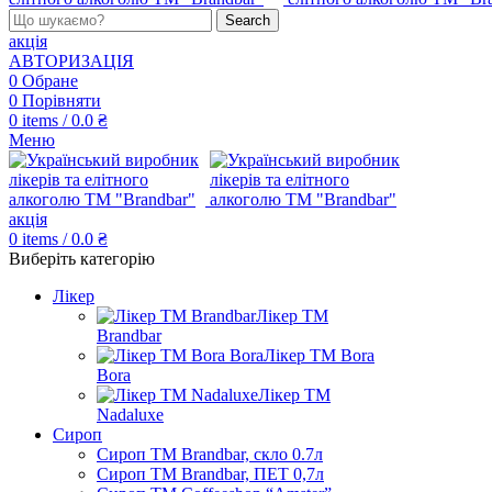
Search
акція
АВТОРИЗАЦІЯ
0
Обране
0
Порівняти
0
items
/
0.0
₴
Меню
акція
0
items
/
0.0
₴
Виберіть категорію
Лікер
Лікер ТМ
Brandbar
Лікер ТМ Bora
Bora
Лікер ТМ
Nadaluxe
Сироп
Сироп TM Brandbar, скло 0.7л
Сироп TM Brandbar, ПЕТ 0,7л