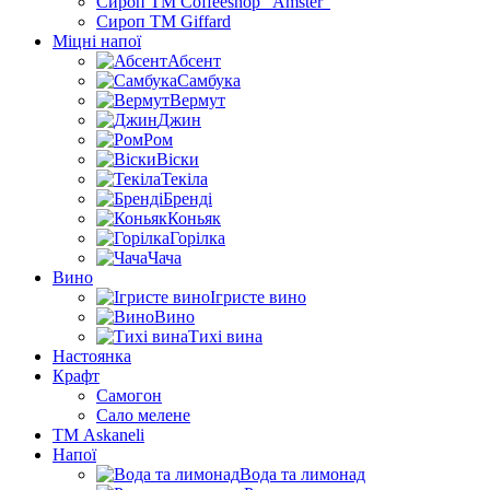
Сироп TM Coffeeshop “Amster”
Сироп TM Giffard
Міцні напої
Абсент
Самбука
Вермут
Джин
Ром
Віски
Текіла
Бренді
Коньяк
Горілка
Чача
Вино
Ігристе вино
Вино
Тихі вина
Настоянка
Крафт
Самогон
Сало мелене
ТМ Askaneli
Напої
Вода та лимонад