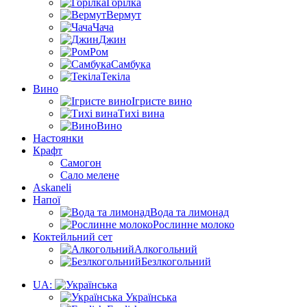
Горілка
Вермут
Чача
Джин
Ром
Самбука
Текіла
Вино
Ігристе вино
Тихі вина
Вино
Настоянки
Крафт
Самогон
Сало мелене
Askaneli
Напої
Вода та лимонад
Рослинне молоко
Коктейльний сет
Алкогольний
Безлкогольний
UA:
Українська