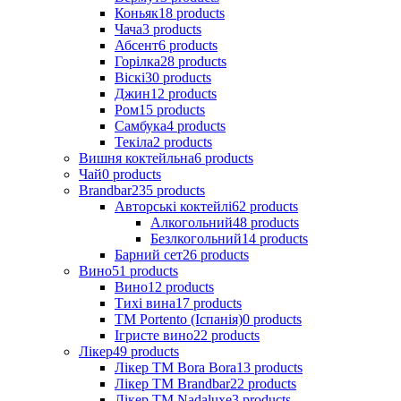
Коньяк
18
products
Чача
3
products
Абсент
6
products
Горілка
28
products
Віскі
30
products
Джин
12
products
Ром
15
products
Самбука
4
products
Текіла
2
products
Вишня коктейльна
6
products
Чай
0
products
Brandbar
235
products
Авторські коктейлі
62
products
Алкогольний
48
products
Безлкогольний
14
products
Барний сет
26
products
Вино
51
products
Вино
12
products
Тихі вина
17
products
ТМ Portento (Іспанія)
0
products
Ігристе вино
22
products
Лікер
49
products
Лікер ТМ Bora Bora
13
products
Лікер ТМ Brandbar
22
products
Лікер ТМ Nadaluxe
3
products