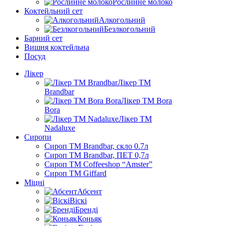
Рослинне молоко
Коктейльний сет
Алкогольний
Безлкогольний
Барний сет
Вишня коктейльна
Посуд
Лікер
Лікер ТМ
Brandbar
Лікер ТМ Bora
Bora
Лікер ТМ
Nadaluxe
Сиропи
Сироп TM Brandbar, скло 0.7л
Сироп TM Brandbar, ПЕТ 0,7л
Сироп TM Coffeeshop “Amster”
Сироп TM Giffard
Міцні
Абсент
Віскі
Бренді
Коньяк