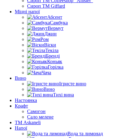
Сироп TM Coffeeshop “Amster”
Сироп TM Giffard
Міцні напої
Абсент
Самбука
Вермут
Джин
Ром
Віски
Текіла
Бренді
Коньяк
Горілка
Чача
Вино
Ігристе вино
Вино
Тихі вина
Настоянка
Крафт
Самогон
Сало мелене
ТМ Askaneli
Напої
Вода та лимонад