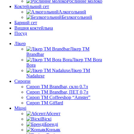
Рослинне молоко
Коктейльний сет
Алкогольний
Безлкогольний
Барний сет
Вишня коктейльна
Посуд
Лікер
Лікер ТМ
Brandbar
Лікер ТМ Bora
Bora
Лікер ТМ
Nadaluxe
Сиропи
Сироп TM Brandbar, скло 0.7л
Сироп TM Brandbar, ПЕТ 0,7л
Сироп TM Coffeeshop “Amster”
Сироп TM Giffard
Міцні
Абсент
Віскі
Бренді
Коньяк