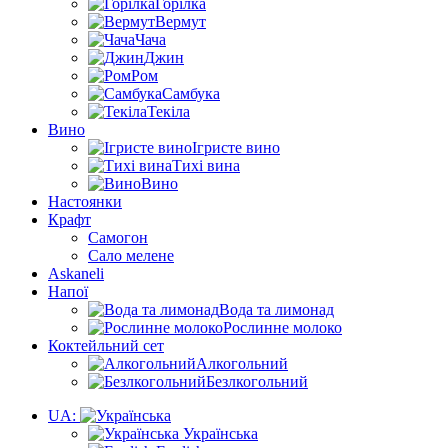
Горілка
Вермут
Чача
Джин
Ром
Самбука
Текіла
Вино
Ігристе вино
Тихі вина
Вино
Настоянки
Крафт
Самогон
Сало мелене
Askaneli
Напої
Вода та лимонад
Рослинне молоко
Коктейльний сет
Алкогольний
Безлкогольний
UA:
Українська