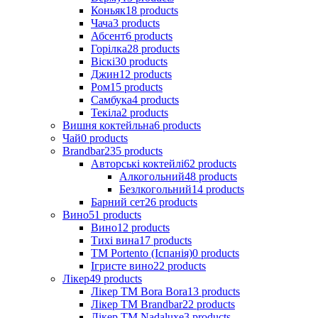
Коньяк
18
products
Чача
3
products
Абсент
6
products
Горілка
28
products
Віскі
30
products
Джин
12
products
Ром
15
products
Самбука
4
products
Текіла
2
products
Вишня коктейльна
6
products
Чай
0
products
Brandbar
235
products
Авторські коктейлі
62
products
Алкогольний
48
products
Безлкогольний
14
products
Барний сет
26
products
Вино
51
products
Вино
12
products
Тихі вина
17
products
ТМ Portento (Іспанія)
0
products
Ігристе вино
22
products
Лікер
49
products
Лікер ТМ Bora Bora
13
products
Лікер ТМ Brandbar
22
products
Лікер ТМ Nadaluxe
3
products