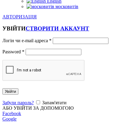
English
московитів
АВТОРИЗАЦІЯ
УВІЙТИ
СТВОРИТИ АККАУНТ
Логін чи e-mail адреса
*
Password
*
Увійти
Забули пароль?
Запам'ятати
АБО УВІЙТИ ЗА ДОПОМОГОЮ
Facebook
Google