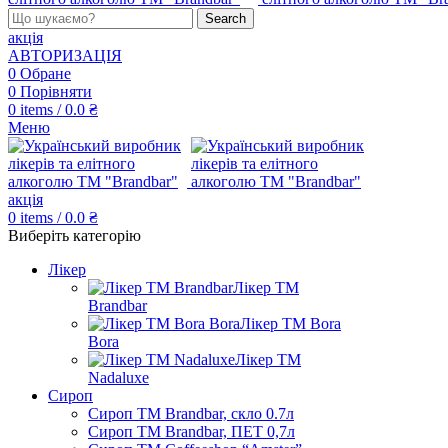
Search
акція
АВТОРИЗАЦІЯ
0
Обране
0
Порівняти
0
items
/
0.0
₴
Меню
акція
0
items
/
0.0
₴
Виберіть категорію
Лікер
Лікер ТМ
Brandbar
Лікер ТМ Bora
Bora
Лікер ТМ
Nadaluxe
Сироп
Сироп TM Brandbar, скло 0.7л
Сироп TM Brandbar, ПЕТ 0,7л