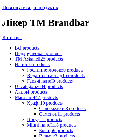
Повернутися до продуктів
Лікер ТМ Brandbar
Категорії
Всі
products
Подарункова
5
products
ТМ Askaneli
25
products
Напої
16
products
Рослинне молоко
0
products
Вода та лимонад
16
products
Гарячі напої
0
products
Uncategorized
4
products
Акція
4
products
Магазин
447
products
Крафт
19
products
Сало мелене
8
products
Самогон
11
products
Посуд
11
products
Міцні напої
118
products
Бренді
6
products
Вермут
3
products