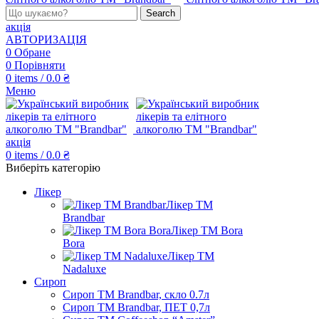
Search
акція
АВТОРИЗАЦІЯ
0
Обране
0
Порівняти
0
items
/
0.0
₴
Меню
акція
0
items
/
0.0
₴
Виберіть категорію
Лікер
Лікер ТМ
Brandbar
Лікер ТМ Bora
Bora
Лікер ТМ
Nadaluxe
Сироп
Сироп TM Brandbar, скло 0.7л
Сироп TM Brandbar, ПЕТ 0,7л