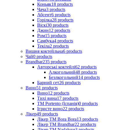
Коньяк
18
products
Чача
3
products
Абсент
6
products
Горілка
28
products
Віскі
30
products
Джин
12
products
Ром
15
products
Самбука
4
products
Текіла
2
products
Вишня коктейльна
6
products
Чай
0
products
Brandbar
235
products
Авторські коктейлі
62
products
Алкогольний
48
products
Безлкогольний
14
products
Барний сет
26
products
Вино
51
products
Вино
12
products
Тихі вина
17
products
ТМ Portento (Іспанія)
0
products
Ігристе вино
22
products
Лікер
49
products
Лікер ТМ Bora Bora
13
products
Лікер ТМ Brandbar
22
products
Лікер ТМ Nadaluxe
3
products