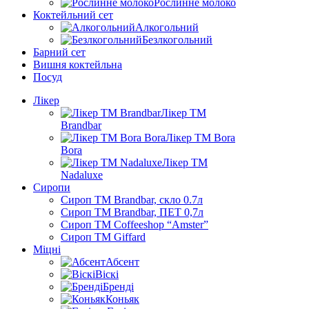
Рослинне молоко
Коктейльний сет
Алкогольний
Безлкогольний
Барний сет
Вишня коктейльна
Посуд
Лікер
Лікер ТМ
Brandbar
Лікер ТМ Bora
Bora
Лікер ТМ
Nadaluxe
Сиропи
Сироп TM Brandbar, скло 0.7л
Сироп TM Brandbar, ПЕТ 0,7л
Сироп TM Coffeeshop “Amster”
Сироп TM Giffard
Міцні
Абсент
Віскі
Бренді
Коньяк