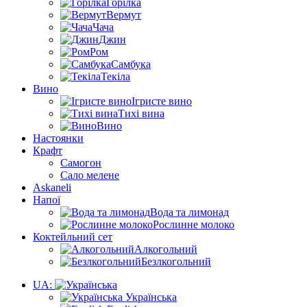
Горілка
Вермут
Чача
Джин
Ром
Самбука
Текіла
Вино
Ігристе вино
Тихі вина
Вино
Настоянки
Крафт
Самогон
Сало мелене
Askaneli
Напої
Вода та лимонад
Рослинне молоко
Коктейльний сет
Алкогольний
Безлкогольний
UA:
Українська