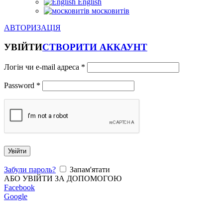
English
московитів
АВТОРИЗАЦІЯ
УВІЙТИ
СТВОРИТИ АККАУНТ
Логін чи e-mail адреса
*
Password
*
Увійти
Забули пароль?
Запам'ятати
АБО УВІЙТИ ЗА ДОПОМОГОЮ
Facebook
Google