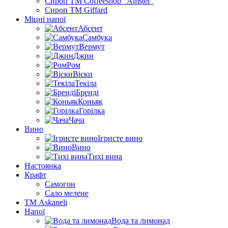
Сироп TM Coffeeshop “Amster”
Сироп TM Giffard
Міцні напої
Абсент
Самбука
Вермут
Джин
Ром
Віски
Текіла
Бренді
Коньяк
Горілка
Чача
Вино
Ігристе вино
Вино
Тихі вина
Настоянка
Крафт
Самогон
Сало мелене
ТМ Askaneli
Напої
Вода та лимонад