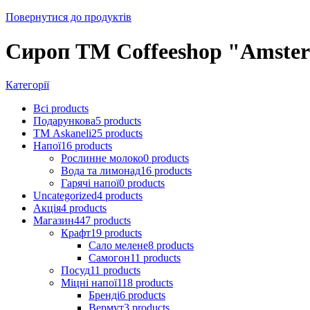
Повернутися до продуктів
Сироп TM Coffeeshop "Amste
Категорії
Всі
products
Подарункова
5
products
ТМ Askaneli
25
products
Напої
16
products
Рослинне молоко
0
products
Вода та лимонад
16
products
Гарячі напої
0
products
Uncategorized
4
products
Акція
4
products
Магазин
447
products
Крафт
19
products
Сало мелене
8
products
Самогон
11
products
Посуд
11
products
Міцні напої
118
products
Бренді
6
products
Вермут
3
products