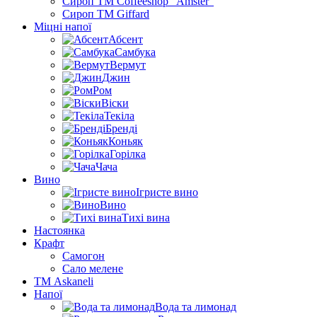
Сироп TM Coffeeshop “Amster”
Сироп TM Giffard
Міцні напої
Абсент
Самбука
Вермут
Джин
Ром
Віски
Текіла
Бренді
Коньяк
Горілка
Чача
Вино
Ігристе вино
Вино
Тихі вина
Настоянка
Крафт
Самогон
Сало мелене
ТМ Askaneli
Напої
Вода та лимонад