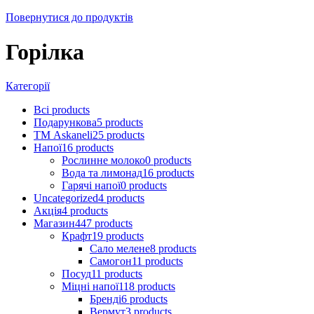
Повернутися до продуктів
Горілка
Категорії
Всі
products
Подарункова
5
products
ТМ Askaneli
25
products
Напої
16
products
Рослинне молоко
0
products
Вода та лимонад
16
products
Гарячі напої
0
products
Uncategorized
4
products
Акція
4
products
Магазин
447
products
Крафт
19
products
Сало мелене
8
products
Самогон
11
products
Посуд
11
products
Міцні напої
118
products
Бренді
6
products
Вермут
3
products