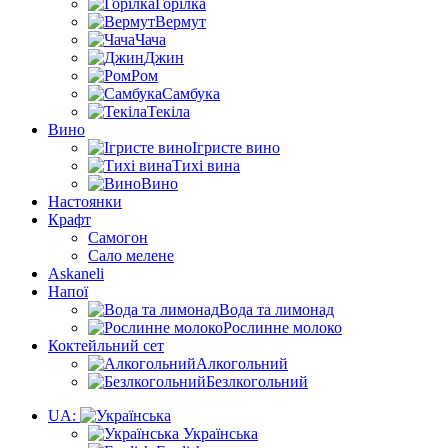
Горілка
Вермут
Чача
Джин
Ром
Самбука
Текіла
Вино
Ігристе вино
Тихі вина
Вино
Настоянки
Крафт
Самогон
Сало мелене
Askaneli
Напої
Вода та лимонад
Рослинне молоко
Коктейльний сет
Алкогольний
Безлкогольний
UA:
Українська