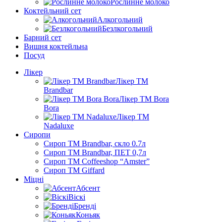
Рослинне молоко
Коктейльний сет
Алкогольний
Безлкогольний
Барний сет
Вишня коктейльна
Посуд
Лікер
Лікер ТМ
Brandbar
Лікер ТМ Bora
Bora
Лікер ТМ
Nadaluxe
Сиропи
Сироп TM Brandbar, скло 0.7л
Сироп TM Brandbar, ПЕТ 0,7л
Сироп TM Coffeeshop “Amster”
Сироп TM Giffard
Міцні
Абсент
Віскі
Бренді
Коньяк