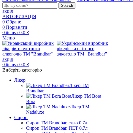
Search
акція
АВТОРИЗАЦІЯ
0
Обране
0
Порівняти
0
items
/
0.0
₴
Меню
акція
0
items
/
0.0
₴
Виберіть категорію
Лікер
Лікер ТМ
Brandbar
Лікер ТМ Bora
Bora
Лікер ТМ
Nadaluxe
Сироп
Сироп TM Brandbar, скло 0.7л
Сироп TM Brandbar, ПЕТ 0,7л