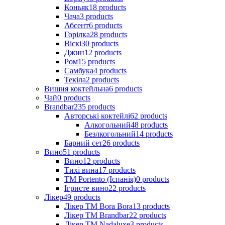
Коньяк
18
products
Чача
3
products
Абсент
6
products
Горілка
28
products
Віскі
30
products
Джин
12
products
Ром
15
products
Самбука
4
products
Текіла
2
products
Вишня коктейльна
6
products
Чай
0
products
Brandbar
235
products
Авторські коктейлі
62
products
Алкогольний
48
products
Безлкогольний
14
products
Барний сет
26
products
Вино
51
products
Вино
12
products
Тихі вина
17
products
ТМ Portento (Іспанія)
0
products
Ігристе вино
22
products
Лікер
49
products
Лікер ТМ Bora Bora
13
products
Лікер ТМ Brandbar
22
products
Лікер ТМ Nadaluxe
3
products