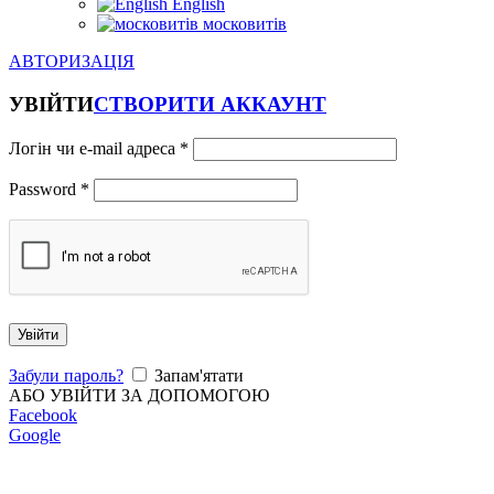
English
московитів
АВТОРИЗАЦІЯ
УВІЙТИ
СТВОРИТИ АККАУНТ
Логін чи e-mail адреса
*
Password
*
Увійти
Забули пароль?
Запам'ятати
АБО УВІЙТИ ЗА ДОПОМОГОЮ
Facebook
Google