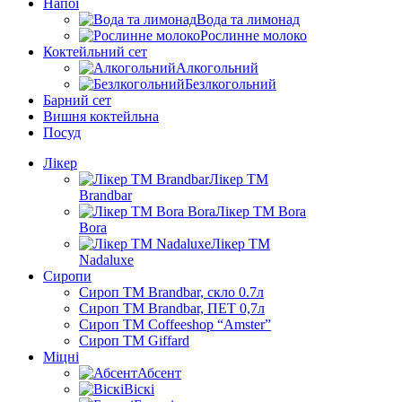
Напої
Вода та лимонад
Рослинне молоко
Коктейльний сет
Алкогольний
Безлкогольний
Барний сет
Вишня коктейльна
Посуд
Лікер
Лікер ТМ
Brandbar
Лікер ТМ Bora
Bora
Лікер ТМ
Nadaluxe
Сиропи
Сироп TM Brandbar, скло 0.7л
Сироп TM Brandbar, ПЕТ 0,7л
Сироп TM Coffeeshop “Amster”
Сироп TM Giffard
Міцні
Абсент
Віскі