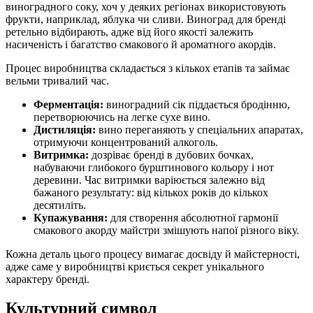
виноградного соку, хоч у деяких регіонах використовують
фрукти, наприклад, яблука чи сливи. Виноград для бренді
ретельно відбирають, адже від його якості залежить
насиченість і багатство смакового й ароматного акордів.
Процес виробництва складається з кількох етапів та займає
вельми тривалий час.
Ферментація:
виноградний сік піддається бродінню,
перетворюючись на легке сухе вино.
Дистиляція:
вино переганяють у спеціальних апаратах,
отримуючи концентрований алкоголь.
Витримка:
дозріває бренді в дубових бочках,
набуваючи глибокого бурштинового кольору і нот
деревини. Час витримки варіюється залежно від
бажаного результату: від кількох років до кількох
десятиліть.
Купажування:
для створення абсолютної гармонії
смакового акорду майстри змішують напої різного віку.
Кожна деталь цього процесу вимагає досвіду й майстерності,
адже саме у виробництві криється секрет унікального
характеру бренді.
Культурний символ