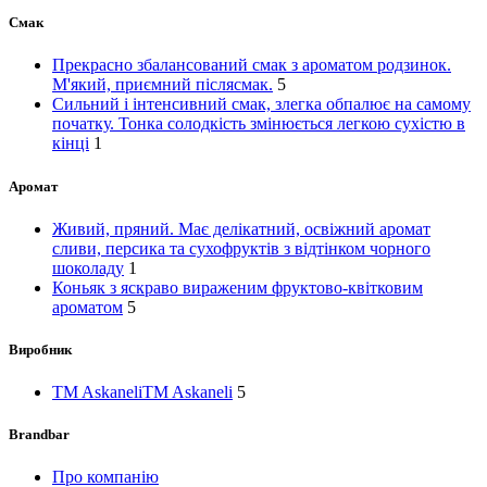
Смак
Прекрасно збалансований смак з ароматом родзинок.
М'який, приємний післясмак.
5
Сильний і інтенсивний смак, злегка обпалює на самому
початку. Тонка солодкість змінюється легкою сухістю в
кінці
1
Аромат
Живий, пряний. Має делікатний, освіжний аромат
сливи, персика та сухофруктів з відтінком чорного
шоколаду
1
Коньяк з яскраво вираженим фруктово-квітковим
ароматом
5
Виробник
TM Askaneli
TM Askaneli
5
Brandbar
Про компанію