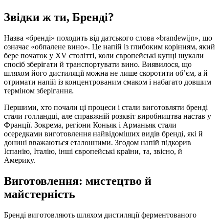
Звідки ж ти, Бренді?
Назва «бренді» походить від датського слова «brandewijn», що
означає «обпалене вино». Це напій із глибоким корінням, який
бере початок у XV столітті, коли європейські купці шукали
спосіб зберігати й транспортувати вино. Виявилося, що
шляхом його дистиляції можна не лише скоротити об’єм, а й
отримати напій із концентрованим смаком і набагато довшим
терміном зберігання.
Першими, хто почали ці процеси і стали виготовляти бренді
стали голландці, але справжній розквіт виробництва настав у
Франції. Зокрема, регіони Коньяк і Арманьяк стали
осередками виготовлення найвідоміших видів бренді, які й
донині вважаються еталонними. Згодом напій підкорив
Іспанію, Італію, інші європейські країни, та, звісно, й
Америку.
Виготовлення: мистецтво й
майстерність
Бренді виготовляють шляхом дистиляції ферментованого