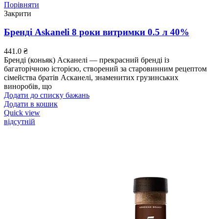
Порівняти
Закрити
Бренді Askaneli 8 роки витримки 0.5 л 40%
441.0
₴
Бренді (коньяк) Асканелі — прекрасний бренді із
багаторічною історією, створений за старовинним рецептом
сімейства братів Асканелі, знаменитих грузинських
виноробів, що
Додати до списку бажань
Додати в кошик
Quick view
відсутній