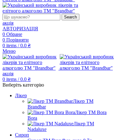
Search
акція
АВТОРИЗАЦІЯ
0
Обране
0
Порівняти
0
items
/
0.0
₴
Меню
акція
0
items
/
0.0
₴
Виберіть категорію
Лікер
Лікер ТМ
Brandbar
Лікер ТМ Bora
Bora
Лікер ТМ
Nadaluxe
Сироп