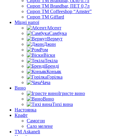
Сироп TM Brandbar, скло 0.7л
Сироп TM Brandbar, ПЕТ 0,7л
Сироп TM Coffeeshop “Amster”
Сироп TM Giffard
Міцні напої
Абсент
Самбука
Вермут
Джин
Ром
Віски
Текіла
Бренді
Коньяк
Горілка
Чача
Вино
Ігристе вино
Вино
Тихі вина
Настоянка
Крафт
Самогон
Сало мелене
ТМ Askaneli