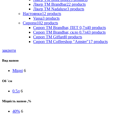
Лікер ТМ Brandbar
22
products
Лікер ТМ Nadaluxe
3
products
Настоянки
12
products
Vassa
3
products
Сиропи
102
products
Сироп TM Brandbar, ПЕТ 0,7л
40
products
Сироп TM Brandbar, скло 0.7л
43
products
Сироп TM Giffard
0
products
Сироп TM Coffeeshop "Amster"
17
products
закрити
Вид напою
Міцні
6
Об `єм
0.5л
6
Міцність напою ,%
40%
6