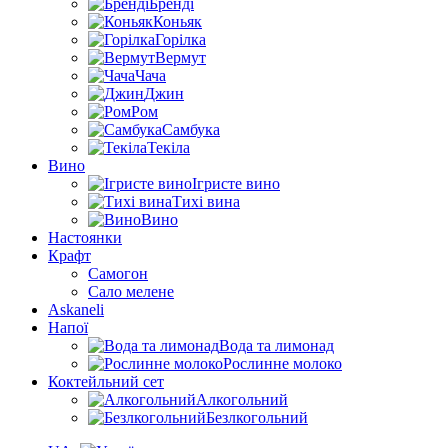
Бренді
Коньяк
Горілка
Вермут
Чача
Джин
Ром
Самбука
Текіла
Вино
Ігристе вино
Тихі вина
Вино
Настоянки
Крафт
Самогон
Сало мелене
Askaneli
Напої
Вода та лимонад
Рослинне молоко
Коктейльний сет
Алкогольний
Безлкогольний