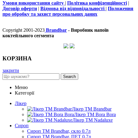
Умови використання сайту
|
Політика конфіденційності
|
Договір оферти
|
Відмова від відповідальності
|
Положення
про обробку та захист персональних даних
Copyright 2001-2023
Brandbar
- Виробник напоїв
коктейльного сегмента
КОРЗИНА
закрити
Search
Меню
Категорії
Лікер
Лікер ТМ Brandbar
Лікер ТМ Bora Bora
Лікер ТМ Nadaluxe
Сироп
Сироп TM Brandbar, скло 0.7л
Сироп TM Brandbar, ПЕТ 0,7л