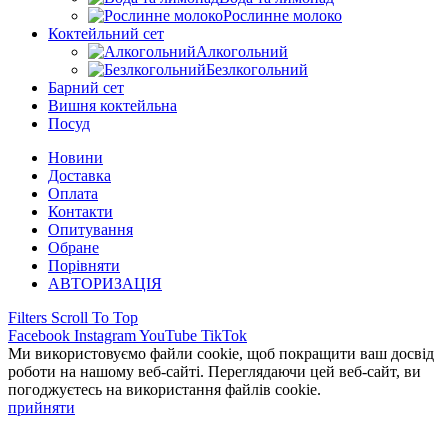
Рослинне молоко
Коктейльний сет
Алкогольний
Безлкогольний
Барний сет
Вишня коктейльна
Посуд
Новини
Доставка
Оплата
Контакти
Опитування
Обране
Порівняти
АВТОРИЗАЦІЯ
Filters
Scroll To Top
Facebook
Instagram
YouTube
TikTok
Ми використовуємо файли cookie, щоб покращити ваш досвід
роботи на нашому веб-сайті. Переглядаючи цей веб-сайт, ви
погоджуєтесь на використання файлів cookie.
прийняти