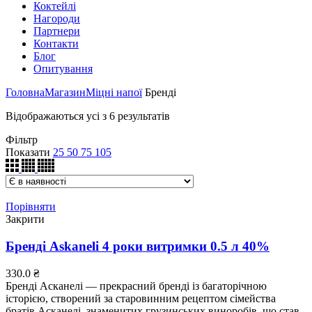
Коктейлі
Нагороди
Партнери
Контакти
Блог
Опитування
Головна
Магазин
Міцні напої
Бренді
Відображаються усі з 6 результатів
Фільтр
Показати
25
50
75
105
Порівняти
Закрити
Бренді Askaneli 4 роки витримки 0.5 л 40%
330.0
₴
Бренді Асканелі — прекрасний бренді із багаторічною
історією, створений за старовинним рецептом сімейства
братів Асканелі, знаменитих грузинських виноробів, що став