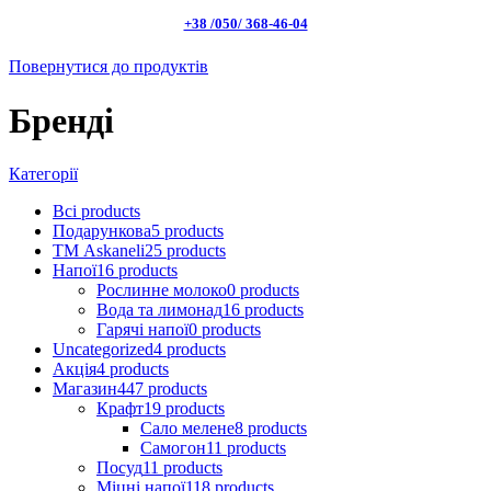
+38 /050/ 368-46-04
Повернутися до продуктів
Бренді
Категорії
Всі
products
Подарункова
5
products
ТМ Askaneli
25
products
Напої
16
products
Рослинне молоко
0
products
Вода та лимонад
16
products
Гарячі напої
0
products
Uncategorized
4
products
Акція
4
products
Магазин
447
products
Крафт
19
products
Сало мелене
8
products
Самогон
11
products
Посуд
11
products
Міцні напої
118
products