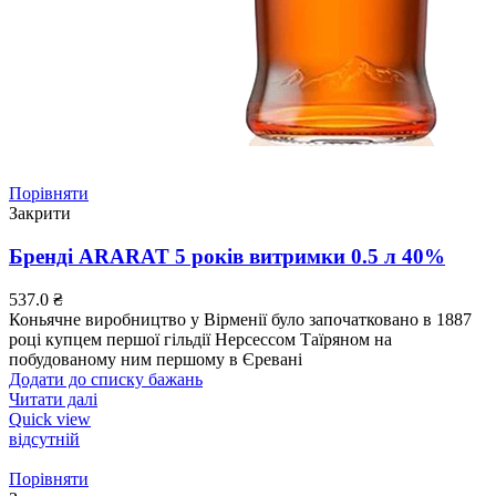
Порівняти
Закрити
Бренді ARARAT 5 років витримки 0.5 л 40%
537.0
₴
Коньячне виробництво у Вірменії було започатковано в 1887
році купцем першої гільдії Нерсессом Таїряном на
побудованому ним першому в Єревані
Додати до списку бажань
Читати далі
Quick view
відсутній
Порівняти