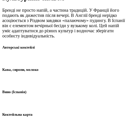
Бренді не просто напій, а частина традицій. У Франції його
подають як дижестив після вечері. В Англії бренді нерідко
асоціюється з Різдвом завдяки «палаючому» пудингу. В Іспанії
він є елементом вечірньої бесіди у вузькому колі. Цей напій
уміє адаптуватися до різних культур і водночас зберігати
особисту індивідуальність.
Авторські коктейлі
Кава, сиропи, молоко
Вино (Іспанія)
Коктейльна карта