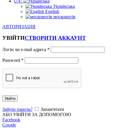
UA:
Українська
English
московитів
АВТОРИЗАЦІЯ
УВІЙТИ
СТВОРИТИ АККАУНТ
Логін чи e-mail адреса
*
Password
*
Увійти
Забули пароль?
Запам'ятати
АБО УВІЙТИ ЗА ДОПОМОГОЮ
Facebook
Google