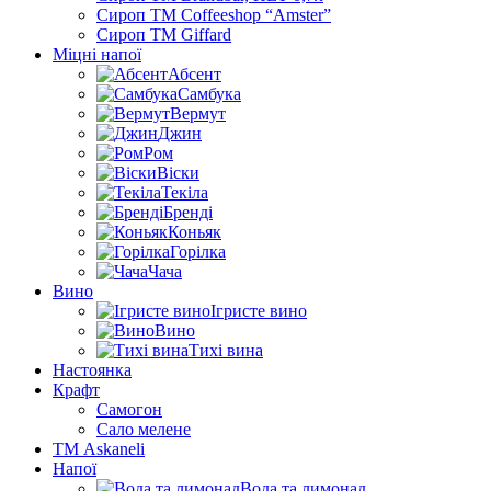
Сироп TM Coffeeshop “Amster”
Сироп TM Giffard
Міцні напої
Абсент
Самбука
Вермут
Джин
Ром
Віски
Текіла
Бренді
Коньяк
Горілка
Чача
Вино
Ігристе вино
Вино
Тихі вина
Настоянка
Крафт
Самогон
Сало мелене
ТМ Askaneli
Напої
Вода та лимонад