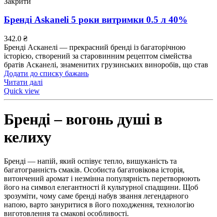
Закрити
Бренді Askaneli 5 роки витримки 0.5 л 40%
342.0
₴
Бренді Асканелі — прекрасний бренді із багаторічною
історією, створений за старовинним рецептом сімейства
братів Асканелі, знаменитих грузинських виноробів, що став
Додати до списку бажань
Читати далі
Quick view
Бренді – вогонь душі в
келиху
Бренді — напій, який оспівує тепло, вишуканість та
багатогранність смаків. Особиста багатовікова історія,
витончений аромат і незмінна популярність перетворюють
його на символ елегантності й культурної спадщини. Щоб
зрозуміти, чому саме бренді набув звання легендарного
напою, варто зануритися в його походження, технологію
виготовлення та смакові особливості.