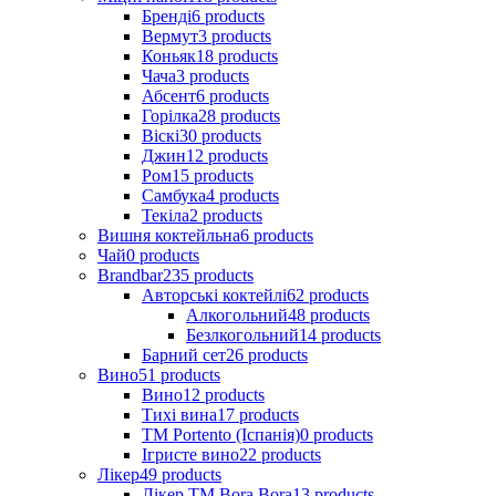
Бренді
6
products
Вермут
3
products
Коньяк
18
products
Чача
3
products
Абсент
6
products
Горілка
28
products
Віскі
30
products
Джин
12
products
Ром
15
products
Самбука
4
products
Текіла
2
products
Вишня коктейльна
6
products
Чай
0
products
Brandbar
235
products
Авторські коктейлі
62
products
Алкогольний
48
products
Безлкогольний
14
products
Барний сет
26
products
Вино
51
products
Вино
12
products
Тихі вина
17
products
ТМ Portento (Іспанія)
0
products
Ігристе вино
22
products
Лікер
49
products
Лікер ТМ Bora Bora
13
products