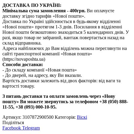
ДОСТАВКА ПО УКРАЇНІ:
Мінімальна сума замовлення - 400грн.
Ви оплачуєте
доставку згідно тарифів «Нової пошти».
Доставка по Україні здійснюється в будь-якому відділенні
«Нової пошти» протягом 1-3 днів. Посилання в відділенні
Нової пошти безкоштовно знаходиться 5 календарних днів. У
разі, якщо товар не забраний, вантаж повертається назад на
склад відправника.
Адреса найближчих до Вам відділень можна переглянути на
сайті транспортної компанії «Новая пошта»
(https://novaposhta.ua)
Способи доставки:
- До складу компанії «Новая пошта»
- До дверей, на адресу, яку Ви вказали.
Вартість доставки залежить від двох факторів: від ваги та
вартості товару.
З питань доставки та оплати замовлень через «Нову
пошту» Ви можете звернутись за телефоном +38 (050) 888-
11-55, +38 (093) 000-10-95.
Артикул:
3107872900500
Категорія:
Віскі
Поділіться
Facebook
Telegram