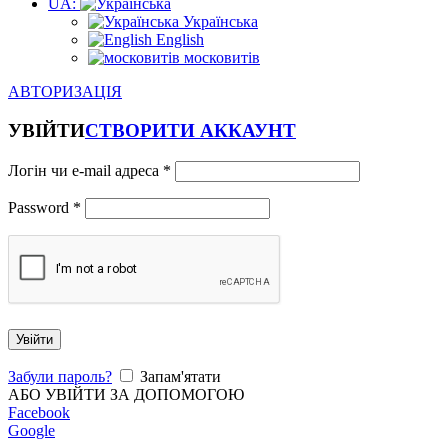
UA:
Українська
English
московитів
АВТОРИЗАЦІЯ
УВІЙТИ
СТВОРИТИ АККАУНТ
Логін чи e-mail адреса
*
Password
*
Увійти
Забули пароль?
Запам'ятати
АБО УВІЙТИ ЗА ДОПОМОГОЮ
Facebook
Google