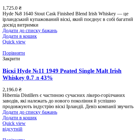
1,725.0
₴
Hyde №8 1640 Stout Cask Finished Blend Irish Whiskey — це
ірландський купажований віскі, який поєднує в собі багатий
досвід витримки
Додати до списку бажань
Додати в кошик
Quick view
Порівняти
Закрити
Віскі Hyde №11 1949 Peated Single Malt Irish
Whiskey 0.7 л 43%
2,196.0
₴
Hibernia Distillers є частиною сучасних лікеро-горілчаних
заводів, які належать до нового покоління й успішно
продовжують індустрію віскі Ірландії. Девіз компанії звучить
Додати до списку бажань
Додати в кошик
Quick view
відсутній