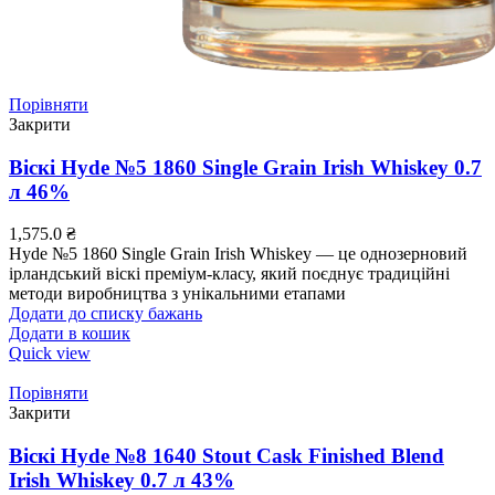
Порівняти
Закрити
Віскі Hyde №5 1860 Single Grain Irish Whiskey 0.7
л 46%
1,575.0
₴
Hyde №5 1860 Single Grain Irish Whiskey — це однозерновий
ірландський віскі преміум-класу, який поєднує традиційні
методи виробництва з унікальними етапами
Додати до списку бажань
Додати в кошик
Quick view
Порівняти
Закрити
Віскі Hyde №8 1640 Stout Cask Finished Blend
Irish Whiskey 0.7 л 43%