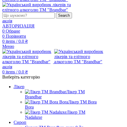
Search
акція
АВТОРИЗАЦІЯ
0
Обране
0
Порівняти
0
items
/
0.0
₴
Меню
акція
0
items
/
0.0
₴
Виберіть категорію
Лікер
Лікер ТМ
Brandbar
Лікер ТМ Bora
Bora
Лікер ТМ
Nadaluxe
Сироп