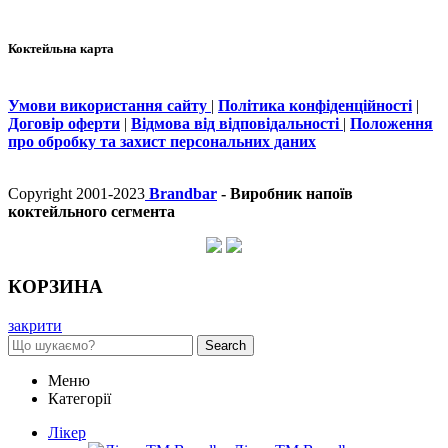
Коктейльна карта
Умови використання сайту
|
Політика конфіденційності
|
Договір оферти
|
Відмова від відповідальності
|
Положення
про обробку та захист персональних даних
Copyright 2001-2023
Brandbar
- Виробник напоїв
коктейльного сегмента
КОРЗИНА
закрити
Search
Меню
Категорії
Лікер