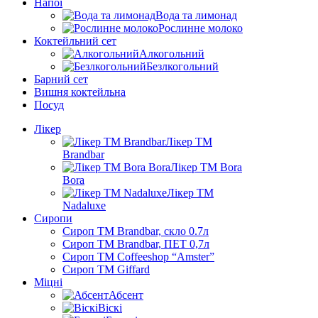
Напої
Вода та лимонад
Рослинне молоко
Коктейльний сет
Алкогольний
Безлкогольний
Барний сет
Вишня коктейльна
Посуд
Лікер
Лікер ТМ
Brandbar
Лікер ТМ Bora
Bora
Лікер ТМ
Nadaluxe
Сиропи
Сироп TM Brandbar, скло 0.7л
Сироп TM Brandbar, ПЕТ 0,7л
Сироп TM Coffeeshop “Amster”
Сироп TM Giffard
Міцні
Абсент
Віскі