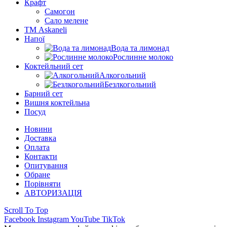
Крафт
Самогон
Сало мелене
ТМ Askaneli
Напої
Вода та лимонад
Рослинне молоко
Коктейльний сет
Алкогольний
Безлкогольний
Барний сет
Вишня коктейльна
Посуд
Новини
Доставка
Оплата
Контакти
Опитування
Обране
Порівняти
АВТОРИЗАЦІЯ
Scroll To Top
Facebook
Instagram
YouTube
TikTok