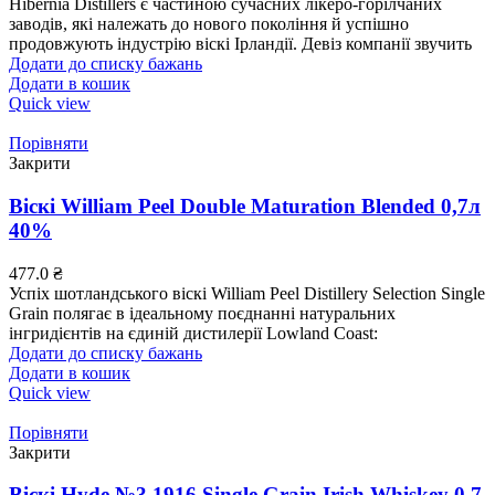
Hibernia Distillers є частиною сучасних лікеро-горілчаних
заводів, які належать до нового покоління й успішно
продовжують індустрію віскі Ірландії. Девіз компанії звучить
Додати до списку бажань
Додати в кошик
Quick view
Порівняти
Закрити
Віскі William Peel Double Maturation Blended 0,7л
40%
477.0
₴
Успіх шотландського віскі William Peel Distillery Selection Single
Grain полягає в ідеальному поєднанні натуральних
інгридієнтів на єдиній дистилерії Lowland Coast:
Додати до списку бажань
Додати в кошик
Quick view
Порівняти
Закрити
Віскі Hyde №3 1916 Single Grain Irish Whiskey 0.7