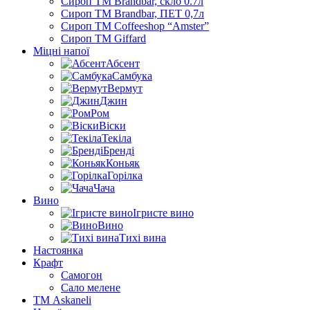
Сироп TM Brandbar, скло 0.7л
Сироп TM Brandbar, ПЕТ 0,7л
Сироп TM Coffeeshop “Amster”
Сироп TM Giffard
Міцні напої
Абсент
Самбука
Вермут
Джин
Ром
Віски
Текіла
Бренді
Коньяк
Горілка
Чача
Вино
Ігристе вино
Вино
Тихі вина
Настоянка
Крафт
Самогон
Сало мелене
ТМ Askaneli