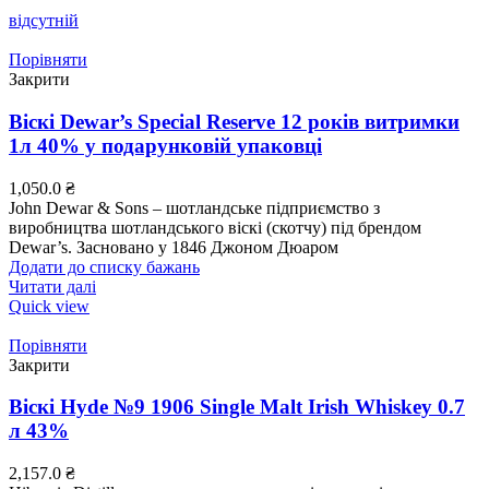
відсутній
Порівняти
Закрити
Віскі Dewar’s Special Reserve 12 років витримки
1л 40% у подарунковій упаковці
1,050.0
₴
John Dewar & Sons – шотландське підприємство з
виробництва шотландського віскі (скотчу) під брендом
Dewar’s. Засновано у 1846 Джоном Дюаром
Додати до списку бажань
Читати далі
Quick view
Порівняти
Закрити
Віскі Hyde №9 1906 Single Malt Irish Whiskey 0.7
л 43%
2,157.0
₴