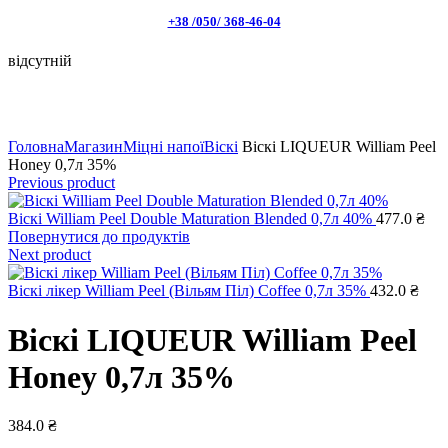
+38 /050/ 368-46-04
відсутній
Натисніть, щоб збільшити
Головна
Магазин
Міцні напої
Віскі
Віскі LIQUEUR William Peel
Honey 0,7л 35%
Previous product
Віскі William Peel Double Maturation Blended 0,7л 40%
477.0
₴
Повернутися до продуктів
Next product
Віскі лікер William Peel (Вільям Піл) Coffee 0,7л 35%
432.0
₴
Віскі LIQUEUR William Peel
Honey 0,7л 35%
384.0
₴