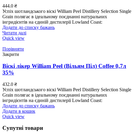
444.0
₴
Успіх шотландського віскі William Peel Distillery Selection Single
Grain полягає в ідеальному поєднанні натуральних
інгридієнтів на єдиній дистилерії Lowland Coast:
Додати до списку бажань
Читати далі
Quick view
Порівняти
Закрити
Віскі лікер William Peel (Вільям Піл) Coffee 0,7л
35%
432.0
₴
Успіх шотландського віскі William Peel Distillery Selection Single
Grain полягає в ідеальному поєднанні натуральних
інгридієнтів на єдиній дистилерії Lowland Coast:
Додати до списку бажань
Додати в кошик
Quick view
Супутні товари