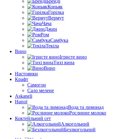
Бренді
Коньяк
Горілка
Вермут
Чача
Джин
Ром
Самбука
Текіла
Вино
Ігристе вино
Тихі вина
Вино
Настоянки
Крафт
Самогон
Сало мелене
Askaneli
Напої
Вода та лимонад
Рослинне молоко
Коктейльний сет
Алкогольний
Безлкогольний