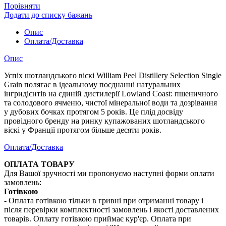
Порівняти
Додати до списку бажань
Опис
Оплата/Доставка
Опис
Успіх шотландського віскі William Peel Distillery Selection Single
Grain полягає в ідеальному поєднанні натуральних
інгридієнтів на єдиній дистилерії Lowland Coast: пшеничного
та солодового ячменю, чистої мінеральної води та дозрівання
у дубових бочках протягом 5 років. Це плід досвіду
провідного бренду на ринку купажованих шотландського
віскі у Франції протягом більше десяти років.
Оплата/Доставка
ОПЛАТА ТОВАРУ
Для Вашої зручності ми пропонуємо наступні форми оплати
замовлень:
Готівкою
- Оплата готівкою тільки в гривні при отриманні товару і
після перевірки комплектності замовлень і якості доставлених
товарів. Оплату готівкою приймає кур'єр. Оплата при