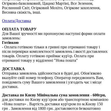
Огірково-базиликовий, Цацикі Мартіні, Все Зеленим,
Рослинний Світ, Огірковий Мохіто, Огіркове захоплення,
Весняна свіжість, інші.
Оплата/Доставка
ОПЛАТА ТОВАРУ
Для Вашої зручності ми пропонуємо наступні форми оплати
замовлень:
Готівкою
- Оплата готівкою тільки в гривні при отриманні товару і
після перевірки комплектності замовлень і якості доставлених
товарів. Оплату готівкою приймає кур'єр. Оплата при
отриманні товару у відділенні "Нова пошта"
ДОСТАВКА
Отправка замовлень здійснюється в будні дні. Обов'язково
вказуйте свій номер телефону. Оператор передзвонить Вам,
повідомить суму Вашого замовлення і узгодить час і місце
доставки.
Доставка по Києву
Мінімальна сума замовлення - 600грн,
для доставки по Києву кур`єром або транспортною компанією
«Нова пошта» . Вартість доставки кур'єром по м.Києву 150
грн . Замовлення від 1800 грн. доставляются безкоштовно