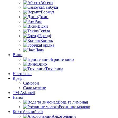
Абсент
Самбука
Вермут
Джин
Ром
Віски
Текіла
Бренді
Коньяк
Горілка
Чача
Вино
Ігристе вино
Вино
Тихі вина
Настоянка
Крафт
Самогон
Сало мелене
ТМ Askaneli
Напої
Вода та лимонад
Рослинне молоко
Коктейльний сет
Алкогольний