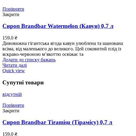
Порівняти
Закрити
Сироп Brandbar Watermelon (Кавун) 0,7 л
159.0
₴
Дивовижна гігантська ягода кавун улюблена та шанована
всіма, від маленького до великого. Цей соковитий плід із
яскраво-червоною м’якоттю освіжає та
Додати до списку бажань
Читати далі
Quick view
Супутні товари
відсутній
Порівняти
Закрити
Сироп Brandbar Tiramisu (Тірамісу) 0,7 л
159.0
₴