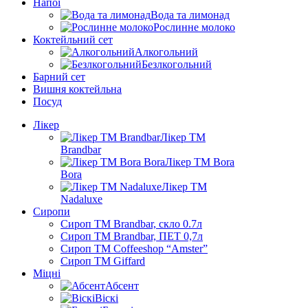
Напої
Вода та лимонад
Рослинне молоко
Коктейльний сет
Алкогольний
Безлкогольний
Барний сет
Вишня коктейльна
Посуд
Лікер
Лікер ТМ
Brandbar
Лікер ТМ Bora
Bora
Лікер ТМ
Nadaluxe
Сиропи
Сироп TM Brandbar, скло 0.7л
Сироп TM Brandbar, ПЕТ 0,7л
Сироп TM Coffeeshop “Amster”
Сироп TM Giffard
Міцні
Абсент
Віскі