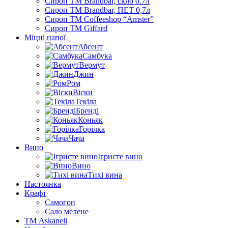
Сироп TM Brandbar, скло 0.7л
Сироп TM Brandbar, ПЕТ 0,7л
Сироп TM Coffeeshop “Amster”
Сироп TM Giffard
Міцні напої
Абсент
Самбука
Вермут
Джин
Ром
Віски
Текіла
Бренді
Коньяк
Горілка
Чача
Вино
Ігристе вино
Вино
Тихі вина
Настоянка
Крафт
Самогон
Сало мелене
ТМ Askaneli