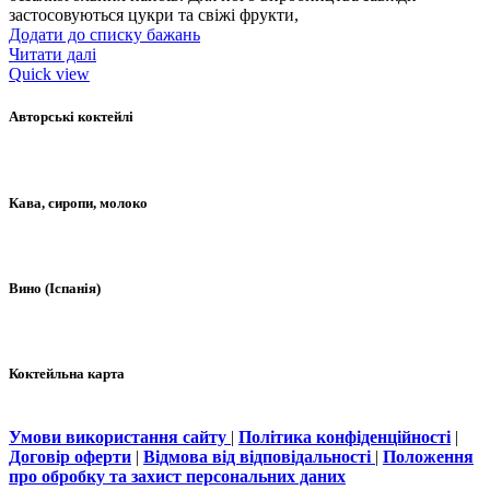
застосовуються цукри та свіжі фрукти,
Додати до списку бажань
Читати далі
Quick view
Авторські коктейлі
Кава, сиропи, молоко
Вино (Іспанія)
Коктейльна карта
Умови використання сайту
|
Політика конфіденційності
|
Договір оферти
|
Відмова від відповідальності
|
Положення
про обробку та захист персональних даних