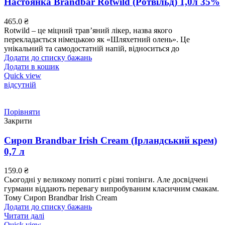
Настоянка Brandbar Rotwild (Ротвільд) 1,0л 35%
465.0
₴
Rotwild – це міцний трав’яний лікер, назва якого
перекладається німецькою як «Шляхетний олень». Це
унікальний та самодостатній напій, відноситься до
Додати до списку бажань
Додати в кошик
Quick view
відсутній
Порівняти
Закрити
Сироп Brandbar Irish Cream (Ірландський крем)
0,7 л
159.0
₴
Сьогодні у великому попиті є різні топінги. Але досвідчені
гурмани віддають перевагу випробуваним класичним смакам.
Тому Сироп Brandbar Irish Cream
Додати до списку бажань
Читати далі
Quick view