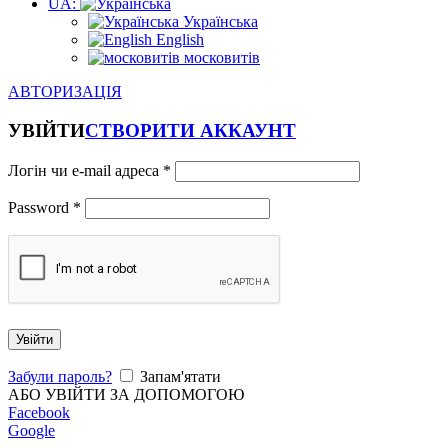
UA:
Українська
English
московитів
АВТОРИЗАЦІЯ
УВІЙТИ
СТВОРИТИ АККАУНТ
Логін чи e-mail адреса
*
Password
*
Увійти
Забули пароль?
Запам'ятати
АБО УВІЙТИ ЗА ДОПОМОГОЮ
Facebook
Google