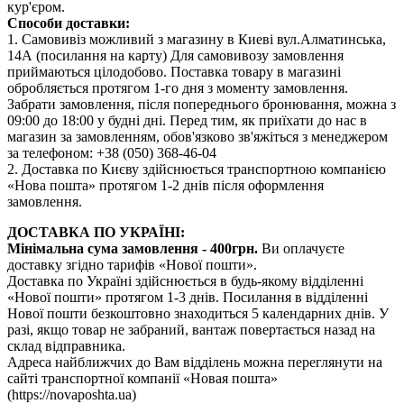
кур'єром.
Способи доставки:
1. Самовивіз можливий з магазину в Киеві вул.Алматинська,
14А (посилання на карту) Для самовивозу замовлення
приймаються цілодобово. Поставка товару в магазині
обробляється протягом 1-го дня з моменту замовлення.
Забрати замовлення, після попереднього бронювання, можна з
09:00 до 18:00 у будні дні. Перед тим, як приїхати до нас в
магазин за замовленням, обов'язково зв'яжіться з менеджером
за телефоном: +38 (050) 368-46-04
2. Доставка по Києву здійснюється транспортною компанією
«Нова пошта» протягом 1-2 днів після оформлення
замовлення.
ДОСТАВКА ПО УКРАЇНІ:
Мінімальна сума замовлення - 400грн.
Ви оплачуєте
доставку згідно тарифів «Нової пошти».
Доставка по Україні здійснюється в будь-якому відділенні
«Нової пошти» протягом 1-3 днів. Посилання в відділенні
Нової пошти безкоштовно знаходиться 5 календарних днів. У
разі, якщо товар не забраний, вантаж повертається назад на
склад відправника.
Адреса найближчих до Вам відділень можна переглянути на
сайті транспортної компанії «Новая пошта»
(https://novaposhta.ua)