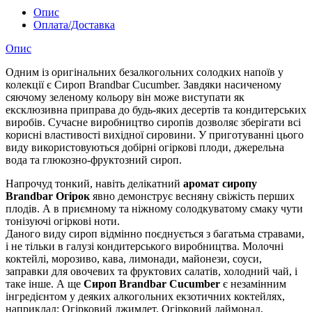
Опис
Оплата/Доставка
Опис
Одним із оригінальних безалкогольних солодких напоїв у
колекції є Сироп Brandbar Cucumber. Завдяки насиченому
сяючому зеленому кольору він може виступати як
ексклюзивна приправа до будь-яких десертів та кондитерських
виробів. Сучасне виробництво сиропів дозволяє зберігати всі
корисні властивості вихідної сировини. У приготуванні цього
виду використовуються добірні огіркові плоди, джерельна
вода та глюкозно-фруктозний сироп.
Напрочуд тонкий, навіть делікатний
аромат сиропу
Brandbar Огірок
явно демонструє весняну свіжість перших
плодів. А в приємному та ніжному солодкуватому смаку чути
тонізуючі огіркові ноти.
Даного виду сироп відмінно поєднується з багатьма стравами,
і не тільки в галузі кондитерського виробництва. Молочні
коктейлі, морозиво, кава, лимонади, майонези, соуси,
заправки для овочевих та фруктових салатів, холодний чай, і
таке інше. А ще
Сироп Brandbar Cucumber
є незамінним
інгредієнтом у деяких алкогольних екзотичних коктейлях,
наприклад: Огірковий джимлет, Огірковий лаймонад,