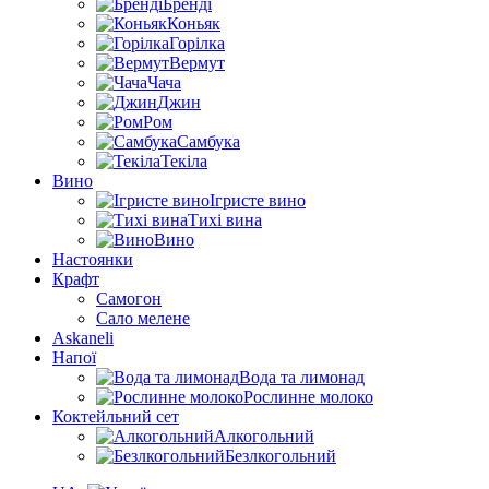
Бренді
Коньяк
Горілка
Вермут
Чача
Джин
Ром
Самбука
Текіла
Вино
Ігристе вино
Тихі вина
Вино
Настоянки
Крафт
Самогон
Сало мелене
Askaneli
Напої
Вода та лимонад
Рослинне молоко
Коктейльний сет
Алкогольний
Безлкогольний