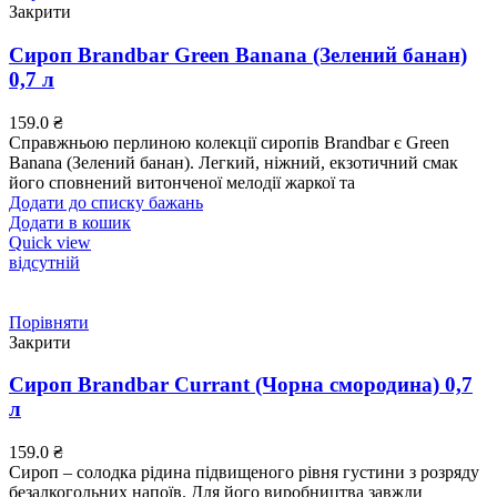
Закрити
Сироп Brandbar Green Banana (Зелений банан)
0,7 л
159.0
₴
Справжньою перлиною колекції сиропів Brandbar є Green
Banana (Зелений банан). Легкий, ніжний, екзотичний смак
його сповнений витонченої мелодії жаркої та
Додати до списку бажань
Додати в кошик
Quick view
відсутній
Порівняти
Закрити
Сироп Brandbar Currant (Чорна смородина) 0,7
л
159.0
₴
Сироп – солодка рідина підвищеного рівня густини з розряду
безалкогольних напоїв. Для його виробництва завжди