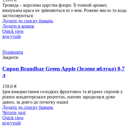
Троянда – королева царства флори. Її тонкий аромат,
вишукана краса не зрівняються ні з чим. Рожеве масло та вода
застосовуються
Додати до списку бажань
Додати в кошик
Quick view
відсутній
Порівняти
Закрити
Сироп Brandbar Green Apple (Зелене яблуко) 0,7
л
159.0
₴
Ідея використання солодких фруктових та ягідних сиропів у
різних кондитерських рецептах, напоях зародилася дуже
давно, за довго до початку нашої
Додати до списку бажань
Читати далі
Quick view
відсутній