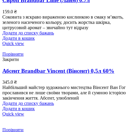
Сироп Brandbar Lime (Лайм) 0.7л
159.0
₴
Соковита з яскраво вираженою кислинкою в смаку м’якоть,
зеленого насиченого кольору, досить жорстка шкірка,
цитрусовий аромат – звичайно тут відразу
Додати до списку бажань
Додати в кошик
Quick view
Порівняти
Закрити
Абсент Brandbar Vincent (Вінсент) 0,5л 60%
345.0
₴
Найбільший майстер художнього мистецтва Вінсент Ван Гог
прославився не лише своїми творами, але й сумною історією
закінчення життя. Абсент, улюблений
Додати до списку бажань
Додати в кошик
Quick view
Порівняти