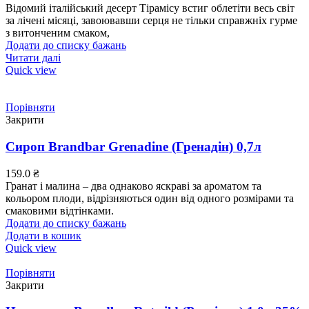
Відомий італійський десерт Тірамісу встиг облетіти весь світ
за лічені місяці, завоювавши серця не тільки справжніх гурме
з витонченим смаком,
Додати до списку бажань
Читати далі
Quick view
Порівняти
Закрити
Сироп Brandbar Grenadine (Гренадін) 0,7л
159.0
₴
Гранат і малина – два однаково яскраві за ароматом та
кольором плоди, відрізняються один від одного розмірами та
смаковими відтінками.
Додати до списку бажань
Додати в кошик
Quick view
Порівняти
Закрити