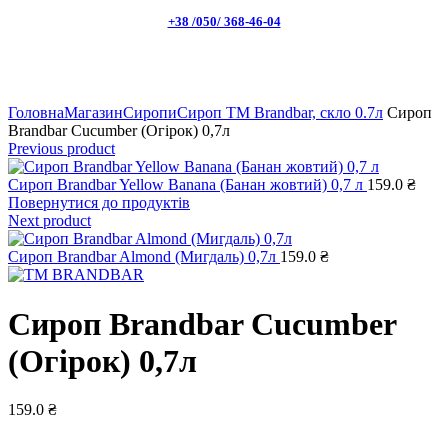
+38 /050/ 368-46-04
Натисніть, щоб збільшити
Головна
Магазин
Сиропи
Сироп TM Brandbar, скло 0.7л
Сироп
Brandbar Cucumber (Огірок) 0,7л
Previous product
Сироп Brandbar Yellow Banana (Банан жовтий) 0,7 л
159.0
₴
Повернутися до продуктів
Next product
Сироп Brandbar Almond (Мигдаль) 0,7л
159.0
₴
Сироп Brandbar Cucumber
(Огірок) 0,7л
159.0
₴