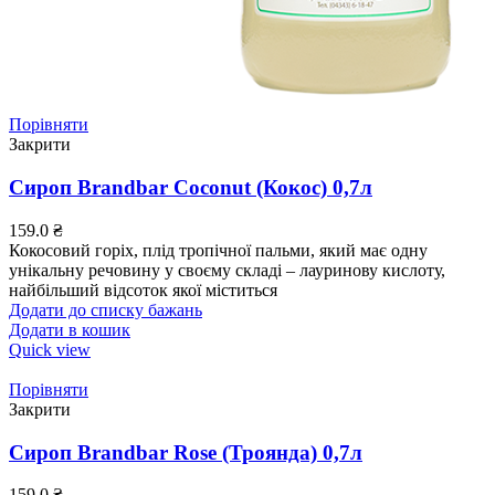
Порівняти
Закрити
Сироп Brandbar Coconut (Кокос) 0,7л
159.0
₴
Кокосовий горіх, плід тропічної пальми, який має одну
унікальну речовину у своєму складі – лауринову кислоту,
найбільший відсоток якої міститься
Додати до списку бажань
Додати в кошик
Quick view
Порівняти
Закрити
Сироп Brandbar Rose (Троянда) 0,7л
159.0
₴