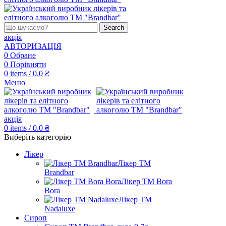
Search
акція
АВТОРИЗАЦІЯ
0
Обране
0
Порівняти
0
items
/
0.0
₴
Меню
акція
0
items
/
0.0
₴
Виберіть категорію
Лікер
Лікер ТМ
Brandbar
Лікер ТМ Bora
Bora
Лікер ТМ
Nadaluxe
Сироп