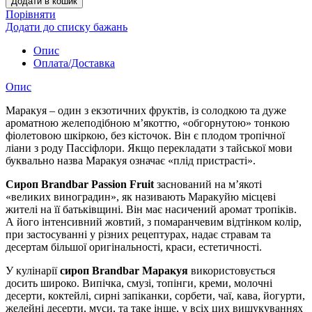
Додати в кошик
Порівняти
Додати до списку бажань
Опис
Оплата/Доставка
Опис
Маракуя – один з екзотичних фруктів, із солодкою та дуже
ароматною желеподібною м’якоттю, «обгорнутою» тонкою
фіолетовою шкіркою, без кісточок. Він є плодом тропічної
ліани з роду Пассіфлори. Якщо перекладати з тайської мови
буквально назва Маракуя означає «плід пристрасті».
Сироп Brandbar Passion Fruit
заснований на м’якоті
«великих виноградин», як називають Маракуйю місцеві
жителі на її батьківщині. Він має насичений аромат тропіків.
А його інтенсивний жовтий, з помаранчевим відтінком колір,
при застосуванні у різних рецептурах, надає стравам та
десертам більшої оригінальності, краси, естетичності.
У кулінарії
сироп Brandbar Маракуя
використовується
досить широко. Випічка, смузі, топінги, креми, молочні
десерти, коктейлі, сирні запіканки, сорбети, чаї, кава, йогурти,
желейні десерти, муси, та таке інше, у всіх цих вишукуваннях