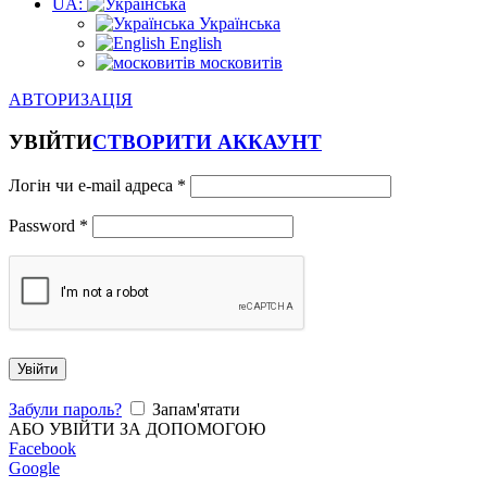
UA:
Українська
English
московитів
АВТОРИЗАЦІЯ
УВІЙТИ
СТВОРИТИ АККАУНТ
Логін чи e-mail адреса
*
Password
*
Увійти
Забули пароль?
Запам'ятати
АБО УВІЙТИ ЗА ДОПОМОГОЮ
Facebook
Google