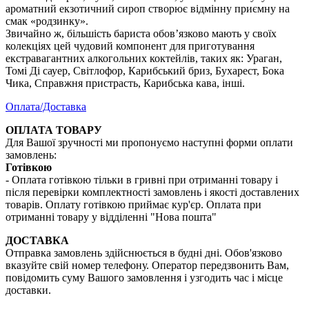
ароматний екзотичний сироп створює відмінну приємну на
смак «родзинку».
Звичайно ж, більшість бариста обов’язково мають у своїх
колекціях цей чудовий компонент для приготування
екстравагантних алкогольних коктейлів, таких як: Ураган,
Томі Ді сауер, Світлофор, Карибський бриз, Бухарест, Бока
Чика, Справжня пристрасть, Карибська кава, інші.
Оплата/Доставка
ОПЛАТА ТОВАРУ
Для Вашої зручності ми пропонуємо наступні форми оплати
замовлень:
Готівкою
- Оплата готівкою тільки в гривні при отриманні товару і
після перевірки комплектності замовлень і якості доставлених
товарів. Оплату готівкою приймає кур'єр. Оплата при
отриманні товару у відділенні "Нова пошта"
ДОСТАВКА
Отправка замовлень здійснюється в будні дні. Обов'язково
вказуйте свій номер телефону. Оператор передзвонить Вам,
повідомить суму Вашого замовлення і узгодить час і місце
доставки.