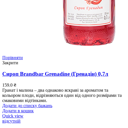
Порівняти
Закрити
Сироп Brandbar Grenadine (Гренадін) 0,7л
159.0
₴
Гранат і малина – два однаково яскраві за ароматом та
кольором плоди, відрізняються один від одного розмірами та
смаковими відтінками.
Додати до списку бажань
Додати в кошик
Quick view
відсутній