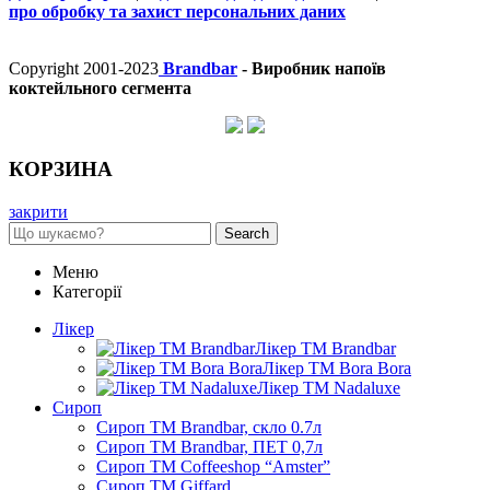
про обробку та захист персональних даних
Copyright 2001-2023
Brandbar
- Виробник напоїв
коктейльного сегмента
КОРЗИНА
закрити
Search
Меню
Категорії
Лікер
Лікер ТМ Brandbar
Лікер ТМ Bora Bora
Лікер ТМ Nadaluxe
Сироп
Сироп TM Brandbar, скло 0.7л
Сироп TM Brandbar, ПЕТ 0,7л
Сироп TM Coffeeshop “Amster”
Сироп TM Giffard