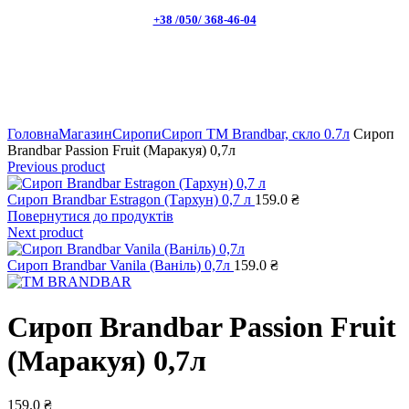
+38 /050/ 368-46-04
Натисніть, щоб збільшити
Головна
Магазин
Сиропи
Сироп TM Brandbar, скло 0.7л
Сироп
Brandbar Passion Fruit (Маракуя) 0,7л
Previous product
Сироп Brandbar Estragon (Тархун) 0,7 л
159.0
₴
Повернутися до продуктів
Next product
Сироп Brandbar Vanila (Ваніль) 0,7л
159.0
₴
Сироп Brandbar Passion Fruit
(Маракуя) 0,7л
159.0
₴