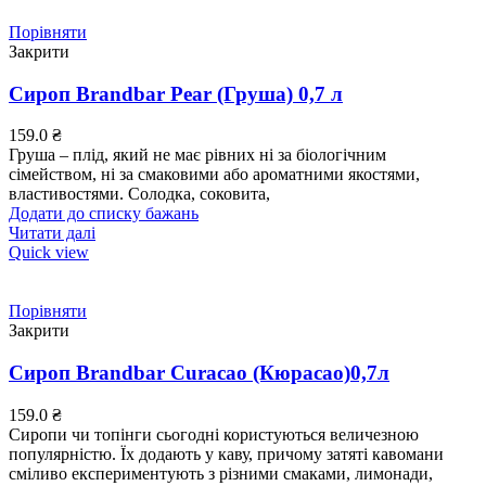
Порівняти
Закрити
Сироп Brandbar Pear (Груша) 0,7 л
159.0
₴
Груша – плід, який не має рівних ні за біологічним
сімейством, ні за смаковими або ароматними якостями,
властивостями. Солодка, соковита,
Додати до списку бажань
Читати далі
Quick view
Порівняти
Закрити
Сироп Brandbar Curacao (Кюрасао)0,7л
159.0
₴
Сиропи чи топінги сьогодні користуються величезною
популярністю. Їх додають у каву, причому затяті кавомани
сміливо експериментують з різними смаками, лимонади,