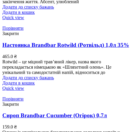
закінчення життя. Абсент, улюблений
Додати до списку бажань
Додати в кошик
Quick view
Порівняти
Закрити
Настоянка Brandbar Rotwild (Ротвільд) 1,0л 35%
465.0
₴
Rotwild – це міцний трав’яний лікер, назва якого
перекладається німецькою як «Шляхетний олень». Це
унікальний та самодостатній напій, відноситься до
Додати до списку бажань
Додати в кошик
Quick view
Порівняти
Закрити
Сироп Brandbar Cucumber (Огірок) 0,7л
159.0
₴