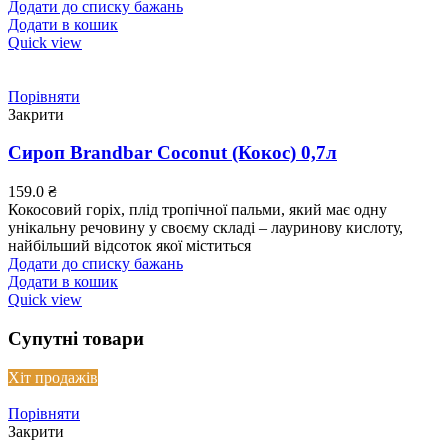
Додати до списку бажань
Додати в кошик
Quick view
Порівняти
Закрити
Сироп Brandbar Coconut (Кокос) 0,7л
159.0
₴
Кокосовий горіх, плід тропічної пальми, який має одну
унікальну речовину у своєму складі – лауринову кислоту,
найбільший відсоток якої міститься
Додати до списку бажань
Додати в кошик
Quick view
Супутні товари
Хіт продажів
Порівняти
Закрити