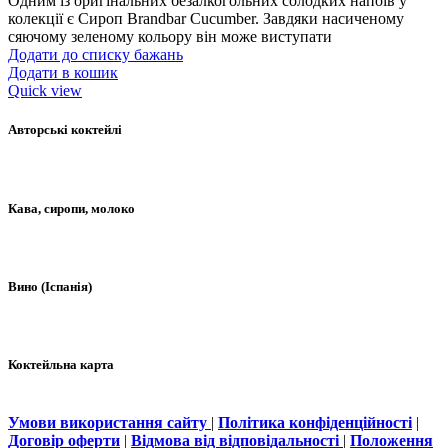
Одним із оригінальних безалкогольних солодких напоїв у
колекції є Сироп Brandbar Cucumber. Завдяки насиченому
сяючому зеленому кольору він може виступати
Додати до списку бажань
Додати в кошик
Quick view
Авторські коктейлі
Кава, сиропи, молоко
Вино (Іспанія)
Коктейльна карта
Умови використання сайту
|
Політика конфіденційності
|
Договір оферти
|
Відмова від відповідальності
|
Положення