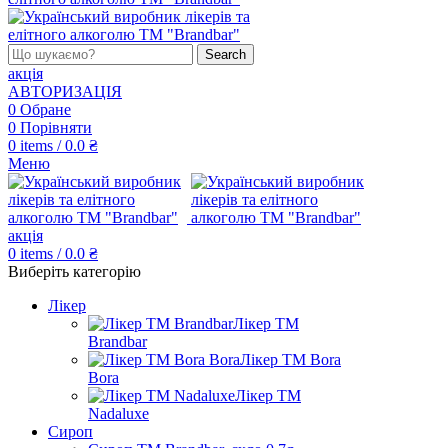
Search
акція
АВТОРИЗАЦІЯ
0
Обране
0
Порівняти
0
items
/
0.0
₴
Меню
акція
0
items
/
0.0
₴
Виберіть категорію
Лікер
Лікер ТМ
Brandbar
Лікер ТМ Bora
Bora
Лікер ТМ
Nadaluxe
Сироп