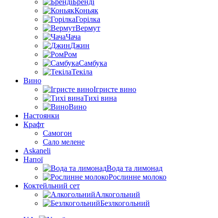
Бренді
Коньяк
Горілка
Вермут
Чача
Джин
Ром
Самбука
Текіла
Вино
Ігристе вино
Тихі вина
Вино
Настоянки
Крафт
Самогон
Сало мелене
Askaneli
Напої
Вода та лимонад
Рослинне молоко
Коктейльний сет
Алкогольний
Безлкогольний