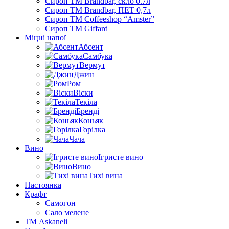
Сироп TM Brandbar, скло 0.7л
Сироп TM Brandbar, ПЕТ 0,7л
Сироп TM Coffeeshop “Amster”
Сироп TM Giffard
Міцні напої
Абсент
Самбука
Вермут
Джин
Ром
Віски
Текіла
Бренді
Коньяк
Горілка
Чача
Вино
Ігристе вино
Вино
Тихі вина
Настоянка
Крафт
Самогон
Сало мелене
ТМ Askaneli