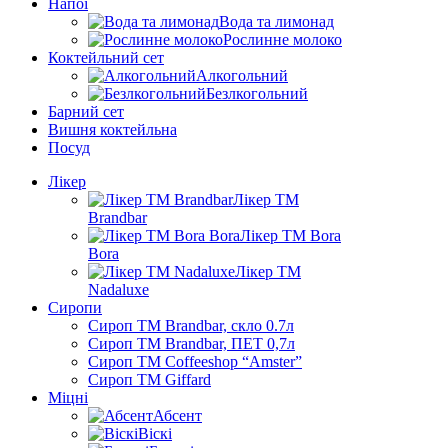
Напої
Вода та лимонад
Рослинне молоко
Коктейльний сет
Алкогольний
Безлкогольний
Барний сет
Вишня коктейльна
Посуд
Лікер
Лікер ТМ
Brandbar
Лікер ТМ Bora
Bora
Лікер ТМ
Nadaluxe
Сиропи
Сироп TM Brandbar, скло 0.7л
Сироп TM Brandbar, ПЕТ 0,7л
Сироп TM Coffeeshop “Amster”
Сироп TM Giffard
Міцні
Абсент
Віскі