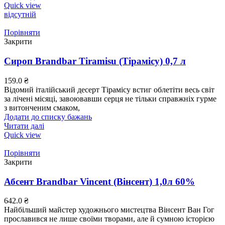
Quick view
відсутній
Порівняти
Закрити
Сироп Brandbar Tiramisu (Тірамісу) 0,7 л
159.0
₴
Відомий італійський десерт Тірамісу встиг облетіти весь світ
за лічені місяці, завоювавши серця не тільки справжніх гурме
з витонченим смаком,
Додати до списку бажань
Читати далі
Quick view
Порівняти
Закрити
Абсент Brandbar Vincent (Вінсент) 1,0л 60%
642.0
₴
Найбільший майстер художнього мистецтва Вінсент Ван Гог
прославився не лише своїми творами, але й сумною історією