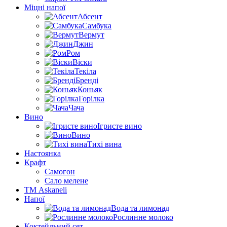
Міцні напої
Абсент
Самбука
Вермут
Джин
Ром
Віски
Текіла
Бренді
Коньяк
Горілка
Чача
Вино
Ігристе вино
Вино
Тихі вина
Настоянка
Крафт
Самогон
Сало мелене
ТМ Askaneli
Напої
Вода та лимонад
Рослинне молоко
Коктейльний сет