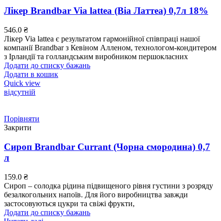
Лікер Brandbar Via lattea (Віа Латтеа) 0,7л 18%
546.0
₴
Лікер Via lattea є результатом гармонійної співпраці нашої
компанії Brandbar з Кевіном Алленом, технологом-кондитером
з Ірландії та голландським виробником першокласних
Додати до списку бажань
Додати в кошик
Quick view
відсутній
Порівняти
Закрити
Сироп Brandbar Currant (Чорна смородина) 0,7
л
159.0
₴
Сироп – солодка рідина підвищеного рівня густини з розряду
безалкогольних напоїв. Для його виробництва завжди
застосовуються цукри та свіжі фрукти,
Додати до списку бажань