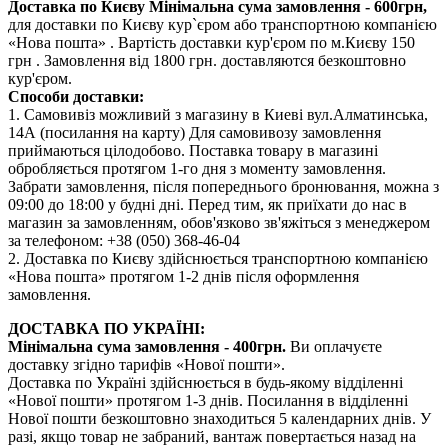
Доставка по Києву
Мінімальна сума замовлення - 600грн,
для доставки по Києву кур`єром або транспортною компанією
«Нова пошта» . Вартість доставки кур'єром по м.Києву 150
грн . Замовлення від 1800 грн. доставляются безкоштовно
кур'єром.
Способи доставки:
1. Самовивіз можливий з магазину в Киеві вул.Алматинська,
14А (посилання на карту) Для самовивозу замовлення
приймаються цілодобово. Поставка товару в магазині
обробляється протягом 1-го дня з моменту замовлення.
Забрати замовлення, після попереднього бронювання, можна з
09:00 до 18:00 у будні дні. Перед тим, як приїхати до нас в
магазин за замовленням, обов'язково зв'яжіться з менеджером
за телефоном: +38 (050) 368-46-04
2. Доставка по Києву здійснюється транспортною компанією
«Нова пошта» протягом 1-2 днів після оформлення
замовлення.
ДОСТАВКА ПО УКРАЇНІ:
Мінімальна сума замовлення - 400грн.
Ви оплачуєте
доставку згідно тарифів «Нової пошти».
Доставка по Україні здійснюється в будь-якому відділенні
«Нової пошти» протягом 1-3 днів. Посилання в відділенні
Нової пошти безкоштовно знаходиться 5 календарних днів. У
разі, якщо товар не забраний, вантаж повертається назад на