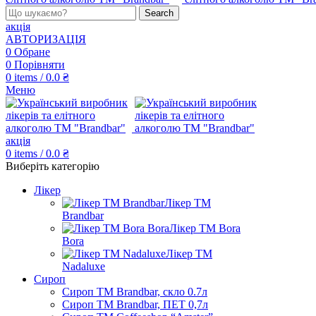
Search
акція
АВТОРИЗАЦІЯ
0
Обране
0
Порівняти
0
items
/
0.0
₴
Меню
акція
0
items
/
0.0
₴
Виберіть категорію
Лікер
Лікер ТМ
Brandbar
Лікер ТМ Bora
Bora
Лікер ТМ
Nadaluxe
Сироп
Сироп TM Brandbar, скло 0.7л
Сироп TM Brandbar, ПЕТ 0,7л