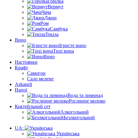
Горілка
Вермут
Чача
Джин
Ром
Самбука
Текіла
Вино
Ігристе вино
Тихі вина
Вино
Настоянки
Крафт
Самогон
Сало мелене
Askaneli
Напої
Вода та лимонад
Рослинне молоко
Коктейльний сет
Алкогольний
Безлкогольний
UA:
Українська