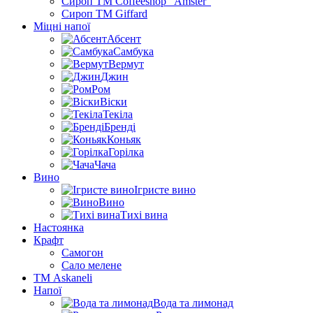
Сироп TM Coffeeshop “Amster”
Сироп TM Giffard
Міцні напої
Абсент
Самбука
Вермут
Джин
Ром
Віски
Текіла
Бренді
Коньяк
Горілка
Чача
Вино
Ігристе вино
Вино
Тихі вина
Настоянка
Крафт
Самогон
Сало мелене
ТМ Askaneli
Напої
Вода та лимонад