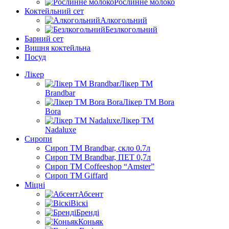
Рослинне молоко
Коктейльний сет
Алкогольний
Безлкогольний
Барний сет
Вишня коктейльна
Посуд
Лікер
Лікер ТМ
Brandbar
Лікер ТМ Bora
Bora
Лікер ТМ
Nadaluxe
Сиропи
Сироп TM Brandbar, скло 0.7л
Сироп TM Brandbar, ПЕТ 0,7л
Сироп TM Coffeeshop “Amster”
Сироп TM Giffard
Міцні
Абсент
Віскі
Бренді
Коньяк