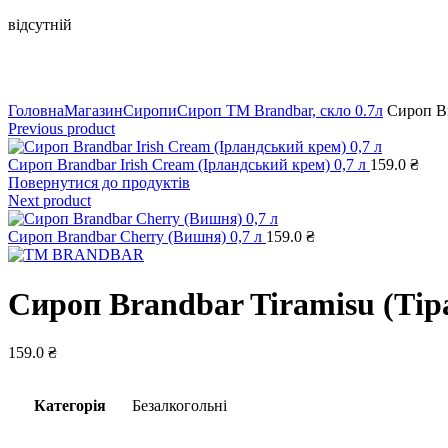
відсутній
Натисніть, щоб збільшити
Головна
Магазин
Сиропи
Сироп TM Brandbar, скло 0.7л
Сироп Bra
Previous product
Сироп Brandbar Irish Cream (Ірландський крем) 0,7 л
159.0
₴
Повернутися до продуктів
Next product
Сироп Brandbar Cherry (Вишня) 0,7 л
159.0
₴
Сироп Brandbar Tiramisu (Тіра
159.0
₴
Категорія
Безалкогольні