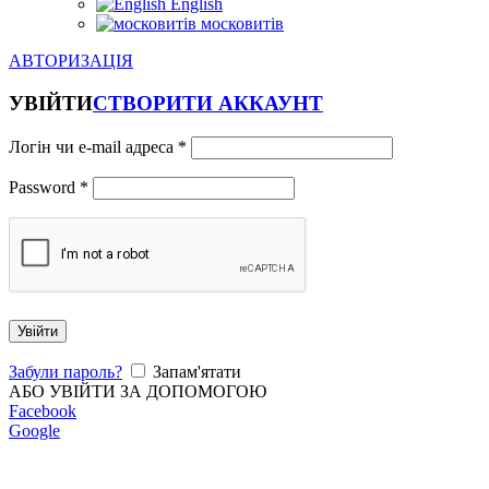
English
московитів
АВТОРИЗАЦІЯ
УВІЙТИ
СТВОРИТИ АККАУНТ
Логін чи e-mail адреса
*
Password
*
Увійти
Забули пароль?
Запам'ятати
АБО УВІЙТИ ЗА ДОПОМОГОЮ
Facebook
Google