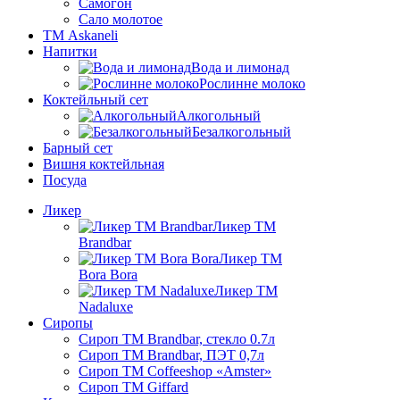
Самогон
Сало молотое
ТМ Askaneli
Напитки
Вода и лимонад
Рослинне молоко
Коктейльный сет
Алкогольный
Безалкогольный
Барный сет
Вишня коктейльная
Посуда
Ликер
Ликер ТМ
Brandbar
Ликер ТМ
Bora Bora
Ликер ТМ
Nadaluxe
Сиропы
Сироп TM Brandbar, стекло 0.7л
Сироп TM Brandbar, ПЭТ 0,7л
Сироп TM Coffeeshop «Amster»
Сироп TM Giffard