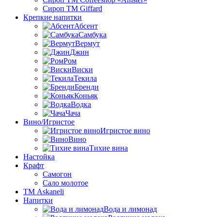
Сироп TM Giffard
Крепкие напитки
Абсент
Самбука
Вермут
Джин
Ром
Виски
Текила
Бренди
Коньяк
Водка
Чача
Вино/Игристое
Игристое вино
Вино
Тихие вина
Настойка
Крафт
Самогон
Сало молотое
ТМ Askaneli
Напитки
Вода и лимонад