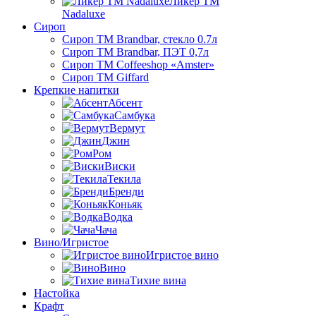
Ликер ТМ
Nadaluxe
Сироп
Сироп TM Brandbar, стекло 0.7л
Сироп TM Brandbar, ПЭТ 0,7л
Сироп TM Coffeeshop «Amster»
Сироп TM Giffard
Крепкие напитки
Абсент
Самбука
Вермут
Джин
Ром
Виски
Текила
Бренди
Коньяк
Водка
Чача
Вино/Игристое
Игристое вино
Вино
Тихие вина
Настойка
Крафт