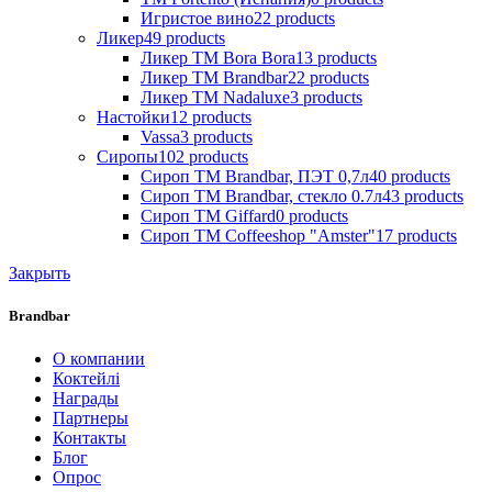
Игристое вино
22
products
Ликер
49
products
Ликер ТМ Bora Bora
13
products
Ликер ТМ Brandbar
22
products
Ликер ТМ Nadaluxe
3
products
Настойки
12
products
Vassa
3
products
Сиропы
102
products
Сироп TM Brandbar, ПЭТ 0,7л
40
products
Сироп TM Brandbar, стекло 0.7л
43
products
Сироп TM Giffard
0
products
Сироп TM Coffeeshop "Amster"
17
products
Закрыть
Brandbar
О компании
Коктейлі
Награды
Партнеры
Контакты
Блог
Опрос