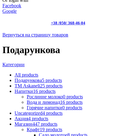
Or login with
Facebook
Google
+38 /050/ 368-46-04
Вернуться на страницу товаров
Подарункова
Категории
All
products
Подарункова
5
products
ТМ Askaneli
25
products
Напитки
16
products
Рослинне молоко
0
products
Вода и лимонад
16
products
Горячие напитки
0
products
Uncategorized
4
products
Акция
4
products
Магазин
447
products
Крафт
19
products
Сало молотое
8
products