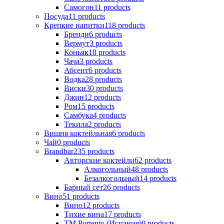
Самогон
11
products
Посуда
11
products
Крепкие напитки
118
products
Бренди
6
products
Вермут
3
products
Коньяк
18
products
Чача
3
products
Абсент
6
products
Водка
28
products
Виски
30
products
Джин
12
products
Ром
15
products
Самбука
4
products
Текила
2
products
Вишня коктейльная
6
products
Чай
0
products
Brandbar
235
products
Авторские коктейли
62
products
Алкогольный
48
products
Безалкогольный
14
products
Барный сет
26
products
Вино
51
products
Вино
12
products
Тихие вина
17
products
ТМ Portento (Испания)
0
products