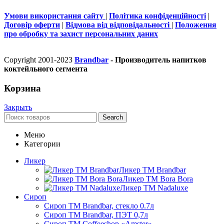
Умови використання сайту
|
Політика конфіденційності
|
Договір оферти
|
Відмова від відповідальності
|
Положення
про обробку та захист персональних даних
Copyright 2001-2023
Brandbar
- Производитель напитков
коктейльного сегмента
Корзина
Закрыть
Search
Меню
Категории
Ликер
Ликер ТМ Brandbar
Ликер ТМ Bora Bora
Ликер ТМ Nadaluxe
Сироп
Сироп TM Brandbar, стекло 0.7л
Сироп TM Brandbar, ПЭТ 0,7л
Сироп TM Coffeeshop «Amster»