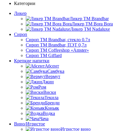
Категории
Ликер
Ликер ТМ Brandbar
Ликер ТМ Bora Bora
Ликер ТМ Nadaluxe
Сироп
Сироп TM Brandbar, стекло 0.7л
Сироп TM Brandbar, ПЭТ 0,7л
Сироп TM Coffeeshop «Amster»
Сироп TM Giffard
Крепкие напитки
Абсент
Самбука
Вермут
Джин
Ром
Виски
Текила
Бренди
Коньяк
Водка
Чача
Вино/Игристое
Игристое вино