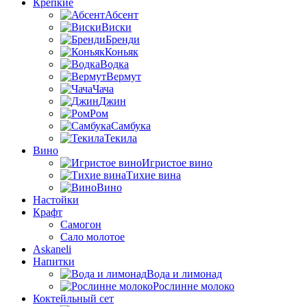
Крепкие
Абсент
Виски
Бренди
Коньяк
Водка
Вермут
Чача
Джин
Ром
Самбука
Текила
Вино
Игристое вино
Тихие вина
Вино
Настойки
Крафт
Самогон
Сало молотое
Askaneli
Напитки
Вода и лимонад
Рослинне молоко
Коктейльный сет