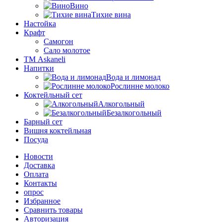
Вино
Тихие вина
Настойка
Крафт
Самогон
Сало молотое
ТМ Askaneli
Напитки
Вода и лимонад
Рослинне молоко
Коктейльный сет
Алкогольный
Безалкогольный
Барный сет
Вишня коктейльная
Посуда
Новости
Доставка
Оплата
Контакты
опрос
Избранное
Сравнить товары
Авторизация