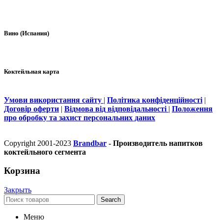
Вино (Испания)
Коктейльная карта
Умови використання сайту
|
Політика конфіденційності
|
Договір оферти
|
Відмова від відповідальності
|
Положення
про обробку та захист персональних даних
Copyright 2001-2023
Brandbar
- Производитель напитков
коктейльного сегмента
Корзина
Закрыть
Search
Меню