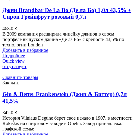
Джин Brandbar De La Bo (Де ла Бо) 1,0л 43,5% +
Сироп Грейпфрут розовый 0,7л
468.0
₴
В 2009 компания расширила линейку джинов в своем
портфеле выпуском джина «Де ла Бо» с крепость 43,5% по
технологии London
Добавить в избранное
Подробнее
Quick view
отсутствует
Сравнить товары
Закрыть
Gin & Better Frankenstein (Джин & Биттер) 0,7л
41,5%
342.0
₴
История Vilniaus Degtine берет свое начало в 1907, в местности
Rokiškis на спиртовом заводе в Obeliu. Завод принадлежал
графской семье
Добавить в избранное