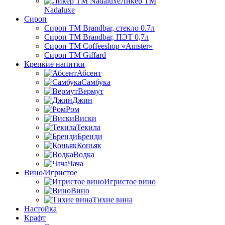
Ликер ТМ
Nadaluxe
Сироп
Сироп TM Brandbar, стекло 0.7л
Сироп TM Brandbar, ПЭТ 0,7л
Сироп TM Coffeeshop «Amster»
Сироп TM Giffard
Крепкие напитки
Абсент
Самбука
Вермут
Джин
Ром
Виски
Текила
Бренди
Коньяк
Водка
Чача
Вино/Игристое
Игристое вино
Вино
Тихие вина
Настойка
Крафт