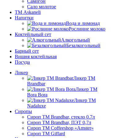
Самогон
Сало молотое
ТМ Askaneli
Напитки
Вода и лимонад
Рослинне молоко
Коктейльный сет
Алкогольный
Безалкогольный
Барный сет
Вишня коктейльная
Посуда
Ликер
Ликер ТМ
Brandbar
Ликер ТМ
Bora Bora
Ликер ТМ
Nadaluxe
Сиропы
Сироп TM Brandbar, стекло 0.7л
Сироп TM Brandbar, ПЭТ 0,7л
Сироп TM Coffeeshop «Amster»
Сироп TM Giffard