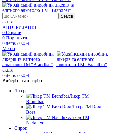
Search
акція
АВТОРИЗАЦІЯ
0
Обране
0
Порівняти
0
items
/
0.0
₴
Меню
акція
0
items
/
0.0
₴
Виберіть категорію
Лікер
Лікер ТМ
Brandbar
Лікер ТМ Bora
Bora
Лікер ТМ
Nadaluxe
Сироп