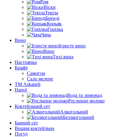
Ром
Віски
Текіла
Бренді
Коньяк
Горілка
Чача
Вино
Ігристе вино
Вино
Тихі вина
Настоянка
Крафт
Самогон
Сало мелене
ТМ Askaneli
Напої
Вода та лимонад
Рослинне молоко
Коктейльний сет
Алкогольний
Безлкогольний
Барний сет
Вишня коктейльна
Посуд