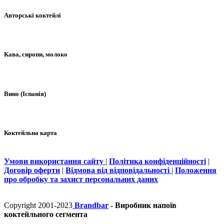
Авторські коктейлі
Кава, сиропи, молоко
Вино (Іспанія)
Коктейльна карта
Умови використання сайту
|
Політика конфіденційності
|
Договір оферти
|
Відмова від відповідальності
|
Положення
про обробку та захист персональних даних
Copyright 2001-2023
Brandbar
- Виробник напоїв
коктейльного сегмента