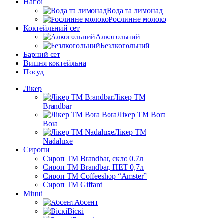
Напої
Вода та лимонад
Рослинне молоко
Коктейльний сет
Алкогольний
Безлкогольний
Барний сет
Вишня коктейльна
Посуд
Лікер
Лікер ТМ
Brandbar
Лікер ТМ Bora
Bora
Лікер ТМ
Nadaluxe
Сиропи
Сироп TM Brandbar, скло 0.7л
Сироп TM Brandbar, ПЕТ 0,7л
Сироп TM Coffeeshop “Amster”
Сироп TM Giffard
Міцні
Абсент
Віскі