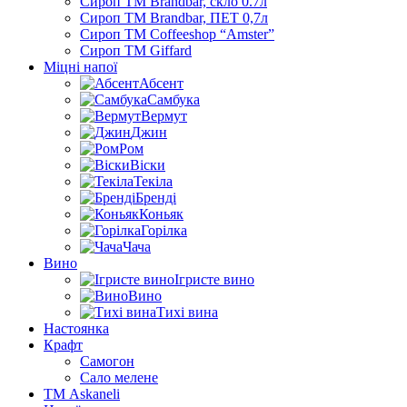
Сироп TM Brandbar, скло 0.7л
Сироп TM Brandbar, ПЕТ 0,7л
Сироп TM Coffeeshop “Amster”
Сироп TM Giffard
Міцні напої
Абсент
Самбука
Вермут
Джин
Ром
Віски
Текіла
Бренді
Коньяк
Горілка
Чача
Вино
Ігристе вино
Вино
Тихі вина
Настоянка
Крафт
Самогон
Сало мелене
ТМ Askaneli