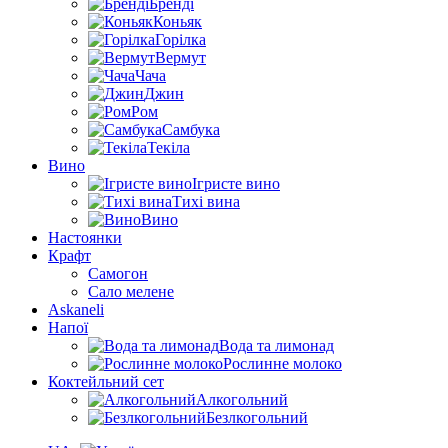
Бренді
Коньяк
Горілка
Вермут
Чача
Джин
Ром
Самбука
Текіла
Вино
Ігристе вино
Тихі вина
Вино
Настоянки
Крафт
Самогон
Сало мелене
Askaneli
Напої
Вода та лимонад
Рослинне молоко
Коктейльний сет
Алкогольний
Безлкогольний