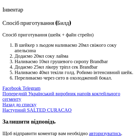
Інвентар
Спосіб приготування (Билд)
Спосіб приготування (шейк + файн стрейн)
В шейкер з льодом наливаємо 20мл свіжого соку
апельсина
Додаємо 20мл соку лайма
Наливаємо 10мл грушевого сиропу Brandbar
Додаємо 25мл лікеру тріпл сек Brandbar
Наливаємо 40мл текіли голд. Робимо інтенсивний шейк.
Переливаємо через сито в охолоджений бокал.
Facebook
Telegram
Попередній
Український виробник напоїв коктейльного
сегменту
Назад до списку
Наступний
SALTED CURACAO
Залишити відповідь
Щоб відправити коментар вам необхідно
авторизуватись
.