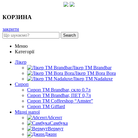
КОРЗИНА
закрити
Search
Меню
Категорії
Лікер
Лікер ТМ Brandbar
Лікер ТМ Bora Bora
Лікер ТМ Nadaluxe
Сироп
Сироп TM Brandbar, скло 0.7л
Сироп TM Brandbar, ПЕТ 0,7л
Сироп TM Coffeeshop “Amster”
Сироп TM Giffard
Міцні напої
Абсент
Самбука
Вермут
Джин