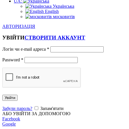
UA:
Українська
English
московитів
АВТОРИЗАЦІЯ
УВІЙТИ
СТВОРИТИ АККАУНТ
Логін чи e-mail адреса
*
Password
*
Увійти
Забули пароль?
Запам'ятати
АБО УВІЙТИ ЗА ДОПОМОГОЮ
Facebook
Google