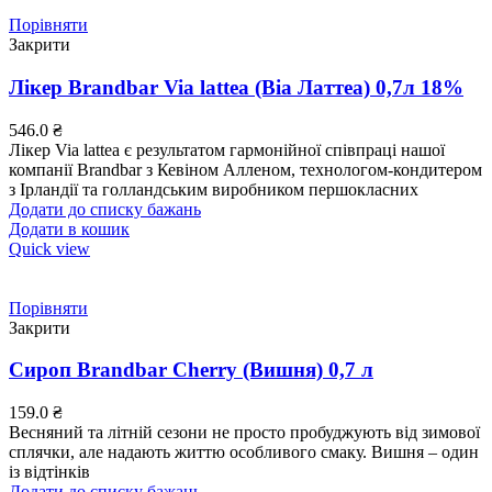
Порівняти
Закрити
Лікер Brandbar Via lattea (Віа Латтеа) 0,7л 18%
546.0
₴
Лікер Via lattea є результатом гармонійної співпраці нашої
компанії Brandbar з Кевіном Алленом, технологом-кондитером
з Ірландії та голландським виробником першокласних
Додати до списку бажань
Додати в кошик
Quick view
Порівняти
Закрити
Сироп Brandbar Cherry (Вишня) 0,7 л
159.0
₴
Весняний та літній сезони не просто пробуджують від зимової
сплячки, але надають життю особливого смаку. Вишня – один
із відтінків
Додати до списку бажань