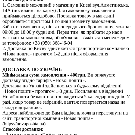
1. Самовивіз можливий з магазину в Киеві вул.Алматинська,
14А (посилання на карту) Для самовивозу замовлення
приймаються цілодобово. Поставка товару в магазині
обробляється протягом 1-го дня з моменту замовлення.
Забрати замовлення, після попереднього бронювання, можна з
09:00 до 18:00 у будні дні. Перед тим, як приїхати до нас в
магазин за замовленням, обов'язково зв'яжіться з менеджером
за телефоном: +38 (050) 368-46-04
2. Доставка по Києву здійснюється транспортною компанією
«Нова пошта» протягом 1-2 днів після оформлення
замовлення.
ДОСТАВКА ПО УКРАЇНІ:
Мінімальна сума замовлення - 400грн.
Ви оплачуєте
доставку згідно тарифів «Нової пошти».
Доставка по Україні здійснюється в будь-якому відділенні
«Нової пошти» протягом 1-3 днів. Посилання в відділенні
Нової пошти безкоштовно знаходиться 5 календарних днів. У
разі, якщо товар не забраний, вантаж повертається назад на
склад відправника.
Адреса найближчих до Вам відділень можна переглянути на
сайті транспортної компанії «Новая пошта»
(https://novaposhta.ua)
Способи доставки:
- До складу компанії «Новая пошта»