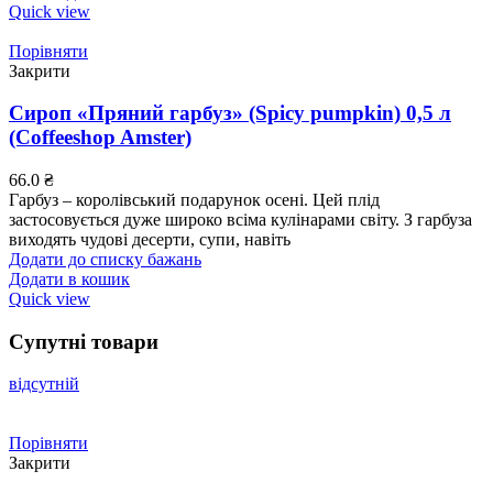
Quick view
Порівняти
Закрити
Сироп «Пряний гарбуз» (Spicy pumpkin) 0,5 л
(Coffeeshop Amster)
66.0
₴
Гарбуз – королівський подарунок осені. Цей плід
застосовується дуже широко всіма кулінарами світу. З гарбуза
виходять чудові десерти, супи, навіть
Додати до списку бажань
Додати в кошик
Quick view
Супутні товари
відсутній
Порівняти
Закрити