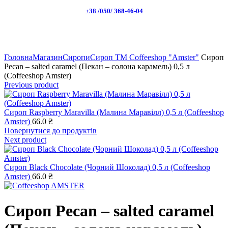
+38 /050/ 368-46-04
Натисніть, щоб збільшити
Головна
Магазин
Сиропи
Сироп TM Coffeeshop "Amster"
Сироп
Peсan – salted caramel (Пекан – солона карамель) 0,5 л
(Coffeeshop Amster)
Previous product
Сироп Raspberry Maravilla (Малина Маравілл) 0,5 л (Coffeeshop
Amster)
66.0
₴
Повернутися до продуктів
Next product
Сироп Black Chocolate (Чорний Шоколад) 0,5 л (Coffeeshop
Amster)
66.0
₴
Сироп Peсan – salted caramel