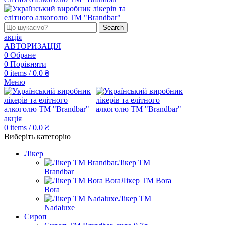
Search
акція
АВТОРИЗАЦІЯ
0
Обране
0
Порівняти
0
items
/
0.0
₴
Меню
акція
0
items
/
0.0
₴
Виберіть категорію
Лікер
Лікер ТМ
Brandbar
Лікер ТМ Bora
Bora
Лікер ТМ
Nadaluxe
Сироп