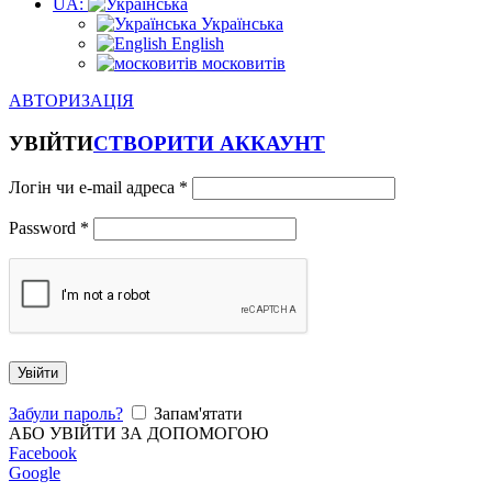
UA:
Українська
English
московитів
АВТОРИЗАЦІЯ
УВІЙТИ
СТВОРИТИ АККАУНТ
Логін чи e-mail адреса
*
Password
*
Увійти
Забули пароль?
Запам'ятати
АБО УВІЙТИ ЗА ДОПОМОГОЮ
Facebook
Google