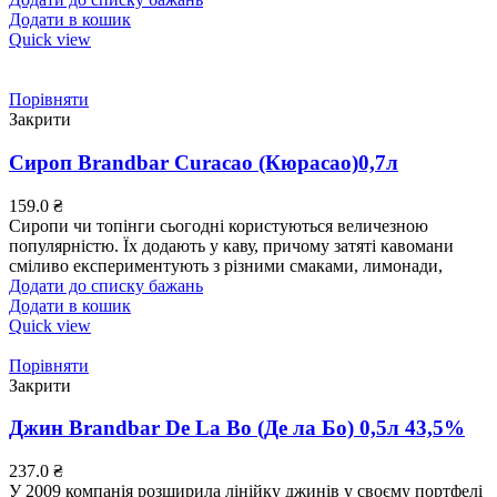
Додати в кошик
Quick view
Порівняти
Закрити
Сироп Brandbar Curacao (Кюрасао)0,7л
159.0
₴
Сиропи чи топінги сьогодні користуються величезною
популярністю. Їх додають у каву, причому затяті кавомани
сміливо експериментують з різними смаками, лимонади,
Додати до списку бажань
Додати в кошик
Quick view
Порівняти
Закрити
Джин Brandbar De La Bo (Де ла Бо) 0,5л 43,5%
237.0
₴
У 2009 компанія розширила лінійку джинів у своєму портфелі