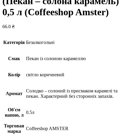
(Пекан – солона карамель)
0,5 л (Coffeeshop Amster)
66.0
₴
Категорія
Безалкогольні
Смак
Пекан із солоною карамеллю
Колір
світло коричневий
Солодко – солоний із присмаком карамелі та
Аромат
пекан. Характерний без сторонніх запахів.
Об'єм
0.5л
напою, л
Торговая
Coffeeshop AMSTER
марка