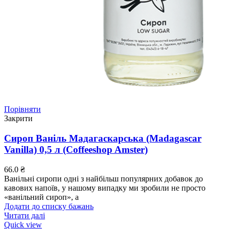
Порівняти
Закрити
Сироп Ваніль Мадагаскарська (Madagascar
Vanilla) 0,5 л (Coffeeshop Amster)
66.0
₴
Ванільні сиропи одні з найбільш популярних добавок до
кавових напоїв, у нашому випадку ми зробили не просто
«ванільний сироп», а
Додати до списку бажань
Читати далі
Quick view