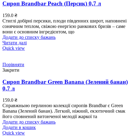
Сироп Brandbar Peach (Персик) 0,7 л
159.0
₴
Стиглі добірні персики, плоди південних широт, наповнені
сонячним теплом, свіжою енергією ранкових бризів – саме
вони є основним інгредієнтом, що
Додати до списку бажань
Читати далі
Quick view
Порівняти
Закрити
Сироп Brandbar Green Banana (Зелений банан)
0,7 л
159.0
₴
Справжньою перлиною колекції сиропів Brandbar є Green
Banana (Зелений банан). Легкий, ніжний, екзотичний смак
його сповнений витонченої мелодії жаркої та
Додати до списку бажань
Додати в кошик
Quick view