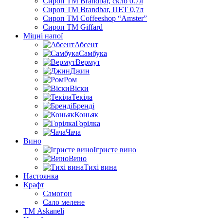
Сироп TM Brandbar, скло 0.7л
Сироп TM Brandbar, ПЕТ 0,7л
Сироп TM Coffeeshop “Amster”
Сироп TM Giffard
Міцні напої
Абсент
Самбука
Вермут
Джин
Ром
Віски
Текіла
Бренді
Коньяк
Горілка
Чача
Вино
Ігристе вино
Вино
Тихі вина
Настоянка
Крафт
Самогон
Сало мелене
ТМ Askaneli