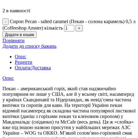
2 в наявності
Сироп Peсan - salted caramel (Пекан - солона карамель) 0,5 л
(Coffeeshop Amster) кількість
Додати в кошик
Порівняти
Додати до списку бажань
Опис
Рецепти
Оплата/Доставка
Опис
Пекан – американський горіх, який став надзвичайно
популярним не лише у США, але й у всьому світі, насамперед
у країнах Скандинавії та Нідерландах, як невід’ємна частина
випічки та сиропів для кави. На території України пекан
відомий насамперед як складова частина популярної листкової
випічки (даніш з горіхами пекан та кленовим сиропом) у
Макдональдс (сніданки) та McCafe (весь день). Ця ж «слойка»
вже під іншою назвою присутня у найбільших мережах АЗС
України – WOG та ОККО. М’який солом’яно-горіховий смак