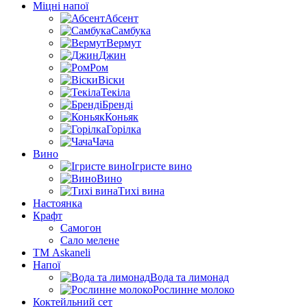
Міцні напої
Абсент
Самбука
Вермут
Джин
Ром
Віски
Текіла
Бренді
Коньяк
Горілка
Чача
Вино
Ігристе вино
Вино
Тихі вина
Настоянка
Крафт
Самогон
Сало мелене
ТМ Askaneli
Напої
Вода та лимонад
Рослинне молоко
Коктейльний сет