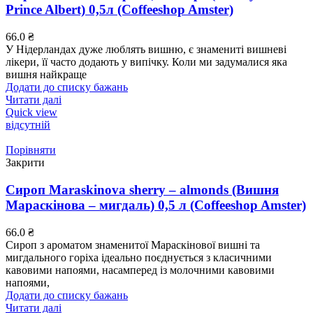
Prince Albert) 0,5л (Coffeeshop Amster)
66.0
₴
У Нідерландах дуже люблять вишню, є знамениті вишневі
лікери, її часто додають у випічку. Коли ми задумалися яка
вишня найкраще
Додати до списку бажань
Читати далі
Quick view
відсутній
Порівняти
Закрити
Сироп Maraskinova sherry – almonds (Вишня
Мараскінова – мигдаль) 0,5 л (Coffeeshop Amster)
66.0
₴
Сироп з ароматом знаменитої Мараскінової вишні та
мигдального горіха ідеально поєднується з класичними
кавовими напоями, насамперед із молочними кавовими
напоями,
Додати до списку бажань
Читати далі