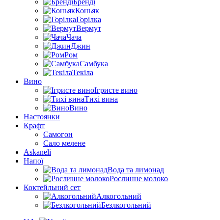
Бренді
Коньяк
Горілка
Вермут
Чача
Джин
Ром
Самбука
Текіла
Вино
Ігристе вино
Тихі вина
Вино
Настоянки
Крафт
Самогон
Сало мелене
Askaneli
Напої
Вода та лимонад
Рослинне молоко
Коктейльний сет
Алкогольний
Безлкогольний