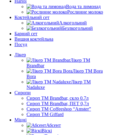
Напої
Вода та лимонад
Рослинне молоко
Коктейльний сет
Алкогольний
Безлкогольний
Барний сет
Вишня коктейльна
Посуд
Лікер
Лікер ТМ
Brandbar
Лікер ТМ Bora
Bora
Лікер ТМ
Nadaluxe
Сиропи
Сироп TM Brandbar, скло 0.7л
Сироп TM Brandbar, ПЕТ 0,7л
Сироп TM Coffeeshop “Amster”
Сироп TM Giffard
Міцні
Абсент
Віскі