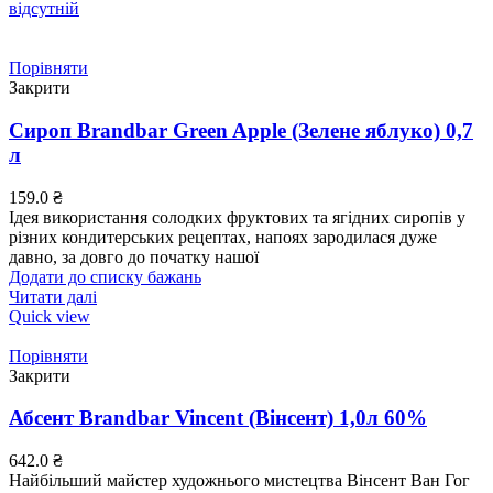
відсутній
Порівняти
Закрити
Сироп Brandbar Green Apple (Зелене яблуко) 0,7
л
159.0
₴
Ідея використання солодких фруктових та ягідних сиропів у
різних кондитерських рецептах, напоях зародилася дуже
давно, за довго до початку нашої
Додати до списку бажань
Читати далі
Quick view
Порівняти
Закрити
Абсент Brandbar Vincent (Вінсент) 1,0л 60%
642.0
₴
Найбільший майстер художнього мистецтва Вінсент Ван Гог