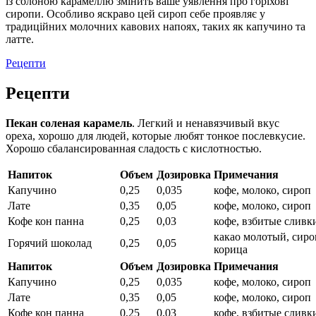
із солоною карамеллю змінить ваше уявлення про горіхові
сиропи. Особливо яскраво цей сироп себе проявляє у
традиційних молочних кавових напоях, таких як капучино та
латте.
Рецепти
Рецепти
Пекан соленая карамель
. Легкий и ненавязчивый вкус
ореха, хорошо для людей, которые любят тонкое послевкусие.
Хорошо сбалансированная сладость с кислотностью.
Напиток
Объем
Дозировка
Примечания
Капучино
0,25
0,035
кофе, молоко, сироп
Лате
0,35
0,05
кофе, молоко, сироп
Кофе кон панна
0,25
0,03
кофе, взбитые сливк
какао молотый, сиро
Горячий шоколад
0,25
0,05
корица
Напиток
Объем
Дозировка
Примечания
Капучино
0,25
0,035
кофе, молоко, сироп
Лате
0,35
0,05
кофе, молоко, сироп
Кофе кон панна
0,25
0,03
кофе, взбитые сливк