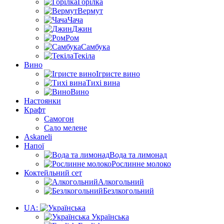
Горілка
Вермут
Чача
Джин
Ром
Самбука
Текіла
Вино
Ігристе вино
Тихі вина
Вино
Настоянки
Крафт
Самогон
Сало мелене
Askaneli
Напої
Вода та лимонад
Рослинне молоко
Коктейльний сет
Алкогольний
Безлкогольний
UA:
Українська