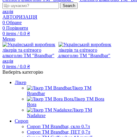
Search
акція
АВТОРИЗАЦІЯ
0
Обране
0
Порівняти
0
items
/
0.0
₴
Меню
акція
0
items
/
0.0
₴
Виберіть категорію
Лікер
Лікер ТМ
Brandbar
Лікер ТМ Bora
Bora
Лікер ТМ
Nadaluxe
Сироп
Сироп TM Brandbar, скло 0.7л
Сироп TM Brandbar, ПЕТ 0,7л