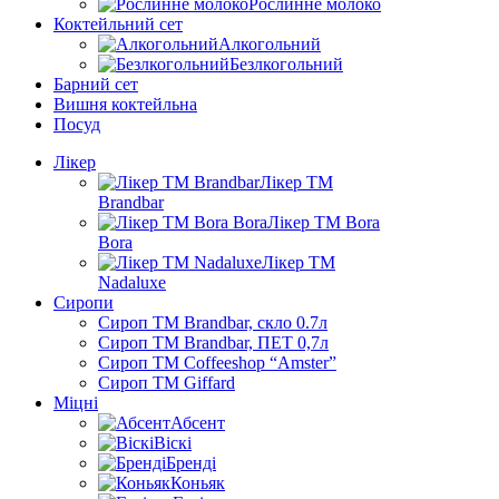
Рослинне молоко
Коктейльний сет
Алкогольний
Безлкогольний
Барний сет
Вишня коктейльна
Посуд
Лікер
Лікер ТМ
Brandbar
Лікер ТМ Bora
Bora
Лікер ТМ
Nadaluxe
Сиропи
Сироп TM Brandbar, скло 0.7л
Сироп TM Brandbar, ПЕТ 0,7л
Сироп TM Coffeeshop “Amster”
Сироп TM Giffard
Міцні
Абсент
Віскі
Бренді
Коньяк