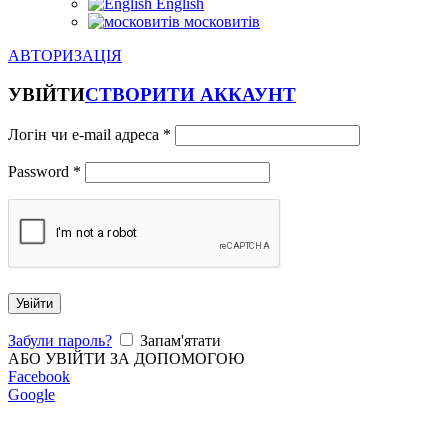
English
московитів
АВТОРИЗАЦІЯ
УВІЙТИ
СТВОРИТИ АККАУНТ
Логін чи e-mail адреса
*
Password
*
Увійти
Забули пароль?
Запам'ятати
АБО УВІЙТИ ЗА ДОПОМОГОЮ
Facebook
Google