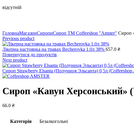
відсутній
Натисніть, щоб збільшити
Головна
Магазин
Сиропи
Сироп TM Coffeeshop "Amster"
Сироп «
Previous product
Лікерна настоянка на травах Becherovka 1.0л 38%
657.0
₴
Повернутися до продуктів
Next product
Сироп Strawberry Elsanta (Полуниця Эльсанта) 0,5л (Coffeeshop
Сироп «Кавун Херсонський» (W
66.0
₴
Категорія
Безалкогольні