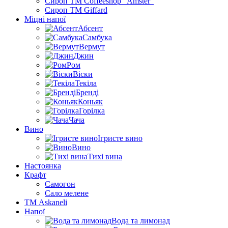
Сироп TM Coffeeshop “Amster”
Сироп TM Giffard
Міцні напої
Абсент
Самбука
Вермут
Джин
Ром
Віски
Текіла
Бренді
Коньяк
Горілка
Чача
Вино
Ігристе вино
Вино
Тихі вина
Настоянка
Крафт
Самогон
Сало мелене
ТМ Askaneli
Напої
Вода та лимонад