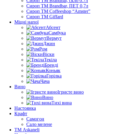
Сироп TM Brandbar, скло 0.7л
Сироп TM Brandbar, ПЕТ 0,7л
Сироп TM Coffeeshop “Amster”
Сироп TM Giffard
Міцні напої
Абсент
Самбука
Вермут
Джин
Ром
Віски
Текіла
Бренді
Коньяк
Горілка
Чача
Вино
Ігристе вино
Вино
Тихі вина
Настоянка
Крафт
Самогон
Сало мелене
ТМ Askaneli