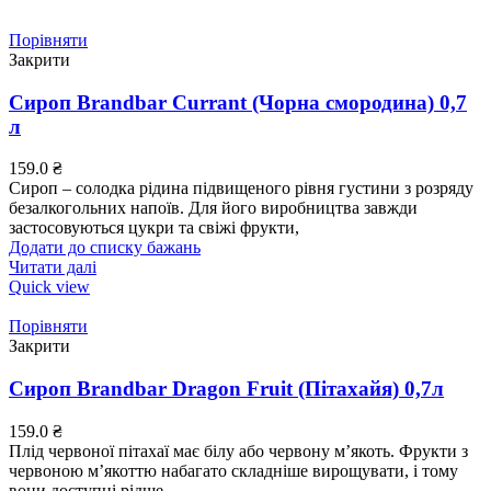
Порівняти
Закрити
Сироп Brandbar Currant (Чорна смородина) 0,7
л
159.0
₴
Сироп – солодка рідина підвищеного рівня густини з розряду
безалкогольних напоїв. Для його виробництва завжди
застосовуються цукри та свіжі фрукти,
Додати до списку бажань
Читати далі
Quick view
Порівняти
Закрити
Сироп Brandbar Dragon Fruit (Пітахайя) 0,7л
159.0
₴
Плід червоної пітахаї має білу або червону м’якоть. Фрукти з
червоною м’якоттю набагато складніше вирощувати, і тому
вони доступні рідше,