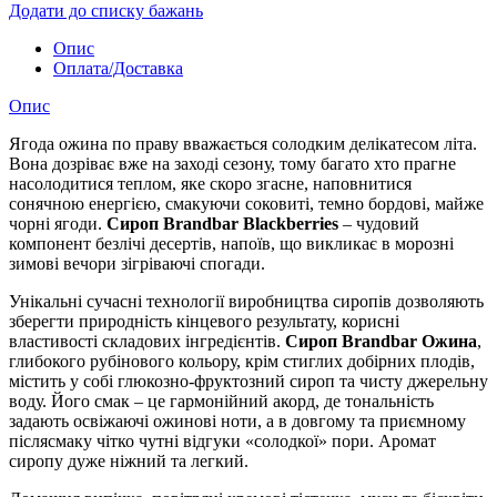
Додати до списку бажань
Опис
Оплата/Доставка
Опис
Ягода ожина по праву вважається солодким делікатесом літа.
Вона дозріває вже на заході сезону, тому багато хто прагне
насолодитися теплом, яке скоро згасне, наповнитися
сонячною енергією, смакуючи соковиті, темно бордові, майже
чорні ягоди.
Сироп Brandbar Blackberries
– чудовий
компонент безлічі десертів, напоїв, що викликає в морозні
зимові вечори зігріваючі спогади.
Унікальні сучасні технології виробництва сиропів дозволяють
зберегти природність кінцевого результату, корисні
властивості складових інгредієнтів.
Сироп Brandbar Ожина
,
глибокого рубінового кольору, крім стиглих добірних плодів,
містить у собі глюкозно-фруктозний сироп та чисту джерельну
воду. Його смак – це гармонійний акорд, де тональність
задають освіжаючі ожинові ноти, а в довгому та приємному
післясмаку чітко чутні відгуки «солодкої» пори. Аромат
сиропу дуже ніжний та легкий.