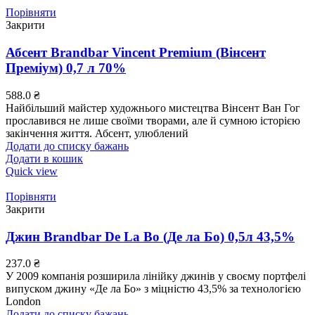
Порівняти
Закрити
Абсент Brandbar Vincent Premium (Вінсент
Преміум) 0,7 л 70%
588.0
₴
Найбільший майстер художнього мистецтва Вінсент Ван Гог
прославився не лише своїми творами, але й сумною історією
закінчення життя. Абсент, улюблений
Додати до списку бажань
Додати в кошик
Quick view
Порівняти
Закрити
Джин Brandbar De La Bo (Де ла Бо) 0,5л 43,5%
237.0
₴
У 2009 компанія розширила лінійку джинів у своєму портфелі
випуском джину «Де ла Бо» з міцністю 43,5% за технологією
London
Додати до списку бажань