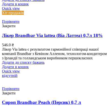
Додати в кошик
Quick view
Хіт продажів
Порівняти
Закрити
Лікер Brandbar Via lattea (Віа Латтеа) 0,7л 18%
546.0
₴
Лікер Via lattea є результатом гармонійної співпраці нашої
компанії Brandbar з Кевіном Алленом, технологом-кондитером
з Ірландії та голландським виробником першокласних
Додати до списку бажань
Додати в кошик
Quick view
відсутній
Порівняти
Закрити
Сироп Brandbar Peach (Персик) 0,7 л