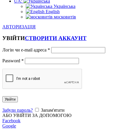
UA:
Українська
English
московитів
АВТОРИЗАЦІЯ
УВІЙТИ
СТВОРИТИ АККАУНТ
Логін чи e-mail адреса
*
Password
*
Увійти
Забули пароль?
Запам'ятати
АБО УВІЙТИ ЗА ДОПОМОГОЮ
Facebook
Google