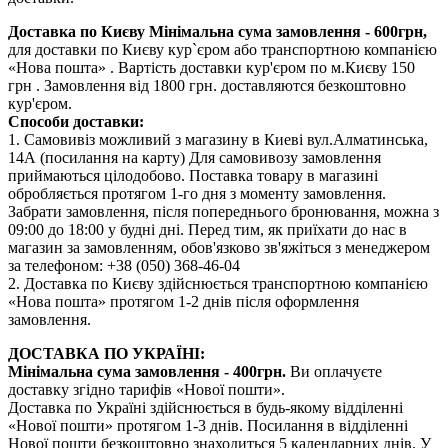
Доставка по Києву
Мінімальна сума замовлення - 600грн,
для доставки по Києву кур`єром або транспортною компанією
«Нова пошта» . Вартість доставки кур'єром по м.Києву 150
грн . Замовлення від 1800 грн. доставляются безкоштовно
кур'єром.
Способи доставки:
1. Самовивіз можливий з магазину в Киеві вул.Алматинська,
14А (посилання на карту) Для самовивозу замовлення
приймаються цілодобово. Поставка товару в магазині
обробляється протягом 1-го дня з моменту замовлення.
Забрати замовлення, після попереднього бронювання, можна з
09:00 до 18:00 у будні дні. Перед тим, як приїхати до нас в
магазин за замовленням, обов'язково зв'яжіться з менеджером
за телефоном: +38 (050) 368-46-04
2. Доставка по Києву здійснюється транспортною компанією
«Нова пошта» протягом 1-2 днів після оформлення
замовлення.
ДОСТАВКА ПО УКРАЇНІ:
Мінімальна сума замовлення - 400грн.
Ви оплачуєте
доставку згідно тарифів «Нової пошти».
Доставка по Україні здійснюється в будь-якому відділенні
«Нової пошти» протягом 1-3 днів. Посилання в відділенні
Нової пошти безкоштовно знаходиться 5 календарних днів. У