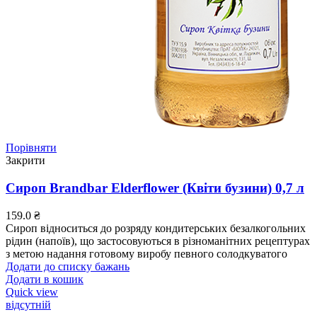
Порівняти
Закрити
Сироп Brandbar Elderflower (Квіти бузини) 0,7 л
159.0
₴
Сироп відноситься до розряду кондитерських безалкогольних
рідин (напоїв), що застосовуються в різноманітних рецептурах
з метою надання готовому виробу певного солодкуватого
Додати до списку бажань
Додати в кошик
Quick view
відсутній