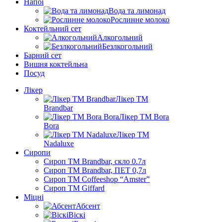
Напої
Вода та лимонад
Рослинне молоко
Коктейльний сет
Алкогольний
Безлкогольний
Барний сет
Вишня коктейльна
Посуд
Лікер
Лікер ТМ
Brandbar
Лікер ТМ Bora
Bora
Лікер ТМ
Nadaluxe
Сиропи
Сироп TM Brandbar, скло 0.7л
Сироп TM Brandbar, ПЕТ 0,7л
Сироп TM Coffeeshop “Amster”
Сироп TM Giffard
Міцні
Абсент
Віскі