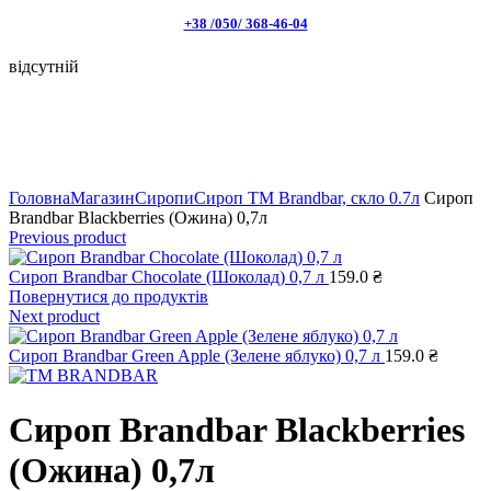
+38 /050/ 368-46-04
відсутній
Натисніть, щоб збільшити
Головна
Магазин
Сиропи
Сироп TM Brandbar, скло 0.7л
Сироп
Brandbar Blackberries (Ожина) 0,7л
Previous product
Сироп Brandbar Chocolate (Шоколад) 0,7 л
159.0
₴
Повернутися до продуктів
Next product
Сироп Brandbar Green Apple (Зелене яблуко) 0,7 л
159.0
₴
Сироп Brandbar Blackberries
(Ожина) 0,7л