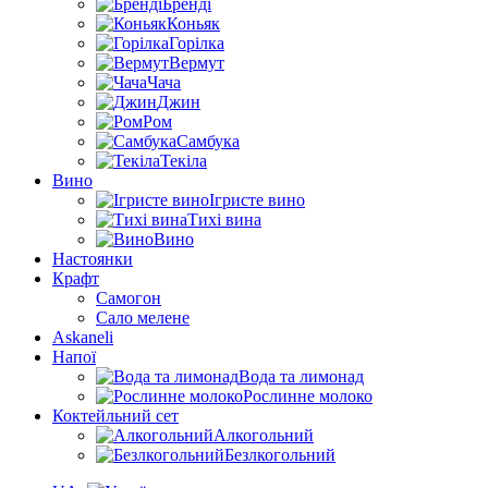
Бренді
Коньяк
Горілка
Вермут
Чача
Джин
Ром
Самбука
Текіла
Вино
Ігристе вино
Тихі вина
Вино
Настоянки
Крафт
Самогон
Сало мелене
Askaneli
Напої
Вода та лимонад
Рослинне молоко
Коктейльний сет
Алкогольний
Безлкогольний