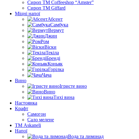
Сироп TM Coffeeshop “Amster”
Сироп TM Giffard
Міцні напої
Абсент
Самбука
Вермут
Джин
Ром
Віски
Текіла
Бренді
Коньяк
Горілка
Чача
Вино
Ігристе вино
Вино
Тихі вина
Настоянка
Крафт
Самогон
Сало мелене
ТМ Askaneli
Напої
Вода та лимонад