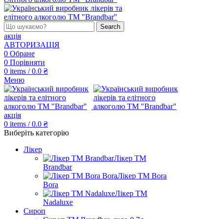
Search
акція
АВТОРИЗАЦІЯ
0
Обране
0
Порівняти
0
items
/
0.0
₴
Меню
акція
0
items
/
0.0
₴
Виберіть категорію
Лікер
Лікер ТМ
Brandbar
Лікер ТМ Bora
Bora
Лікер ТМ
Nadaluxe
Сироп