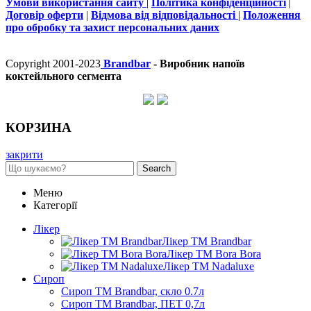
Умови використання сайту
|
Політика конфіденційності
|
Договір оферти
|
Відмова від відповідальності
|
Положення
про обробку та захист персональних даних
Copyright 2001-2023
Brandbar
- Виробник напоїв
коктейльного сегмента
КОРЗИНА
закрити
Search
Меню
Категорії
Лікер
Лікер ТМ Brandbar
Лікер ТМ Bora Bora
Лікер ТМ Nadaluxe
Сироп
Сироп TM Brandbar, скло 0.7л
Сироп TM Brandbar, ПЕТ 0,7л