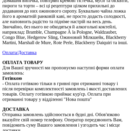
Домашня випічка, повітряні кремові тістечка, муси та бісквіти,
пироги та торти – всі ці рецептури цілком прихильні до
додавання до них ожинового сиропу. Буквально чайна ложка
його в ароматній ранковій каві, не просто додасть солодкості,
але наповнить радістю та підніме настрій на весь день.
Звичайно, без нього не обходяться й алкогольні коктейлі,
наприклад: Bramble, Champagne À la Pologne, Waldzauber,
Congo Blue, Hedgerow Sling, Ожиновий Мілкшейк, Blackberry
Martini, Marshall de Mure, Rote Perle, Blackberry Daiquiri та інші.
Оплата/Доставка
ОПЛАТА ТОВАРУ
Для Вашої зручності ми пропонуємо наступні форми оплати
замовлень:
Готівкою
- Оплата готівкою тільки в гривні при отриманні товару і
після перевірки комплектності замовлень і якості доставлених
товарів. Оплату готівкою приймає кур'єр. Оплата при
отриманні товару у відділенні "Нова пошта"
ДОСТАВКА
Отправка замовлень здійснюється в будні дні. Обов'язково
вказуйте свій номер телефону. Оператор передзвонить Вам,
повідомить суму Вашого замовлення і узгодить час і місце
доставки.