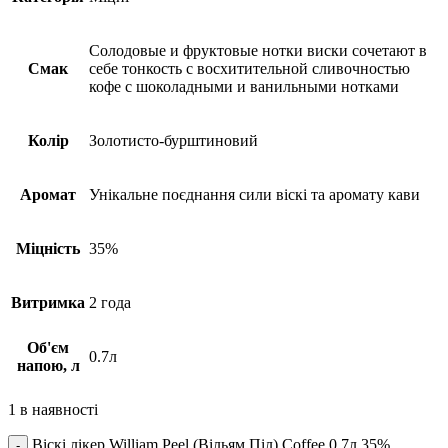
Солодовые и фруктовые нотки виски сочетают в
Смак
себе тонкость с восхитительной сливочностью
кофе с шоколадными и ванильными нотками
Колір
Золотисто-бурштиновий
Аромат
Унікальне поєднання сили віскі та аромату кави
Міцність
35%
Витримка
2 года
Об'єм
0.7л
напою, л
1 в наявності
Віскі лікер William Peel (Вільям Піл) Coffee 0,7л 35%