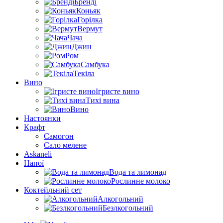
Бренді
Коньяк
Горілка
Вермут
Чача
Джин
Ром
Самбука
Текіла
Вино
Ігристе вино
Тихі вина
Вино
Настоянки
Крафт
Самогон
Сало мелене
Askaneli
Напої
Вода та лимонад
Рослинне молоко
Коктейльний сет
Алкогольний
Безлкогольний