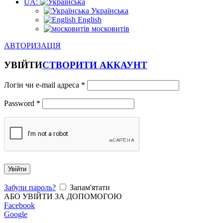
UA:
Українська
English
московитів
АВТОРИЗАЦІЯ
УВІЙТИ
СТВОРИТИ АККАУНТ
Логін чи e-mail адреса
*
Password
*
Увійти
Забули пароль?
Запам'ятати
АБО УВІЙТИ ЗА ДОПОМОГОЮ
Facebook
Google