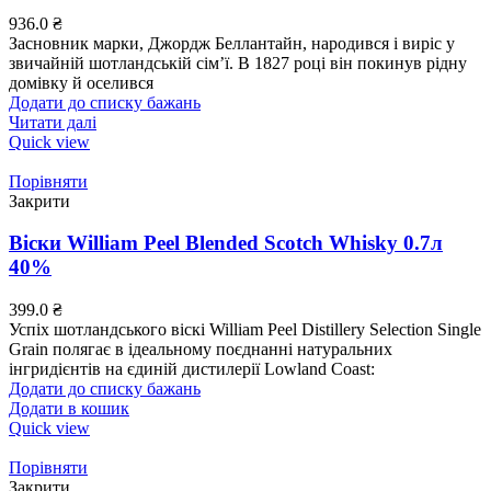
936.0
₴
Засновник марки, Джордж Беллантайн, народився і виріс у
звичайній шотландській сім’ї. В 1827 році він покинув рідну
домівку й оселився
Додати до списку бажань
Читати далі
Quick view
Порівняти
Закрити
Віски William Peel Blended Scotch Whisky 0.7л
40%
399.0
₴
Успіх шотландського віскі William Peel Distillery Selection Single
Grain полягає в ідеальному поєднанні натуральних
інгридієнтів на єдиній дистилерії Lowland Coast:
Додати до списку бажань
Додати в кошик
Quick view
Порівняти
Закрити