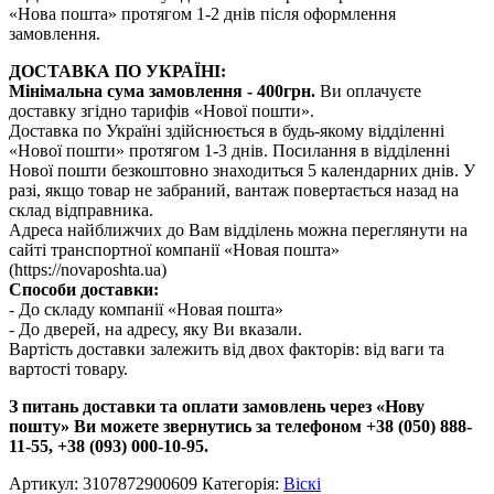
«Нова пошта» протягом 1-2 днів після оформлення
замовлення.
ДОСТАВКА ПО УКРАЇНІ:
Мінімальна сума замовлення - 400грн.
Ви оплачуєте
доставку згідно тарифів «Нової пошти».
Доставка по Україні здійснюється в будь-якому відділенні
«Нової пошти» протягом 1-3 днів. Посилання в відділенні
Нової пошти безкоштовно знаходиться 5 календарних днів. У
разі, якщо товар не забраний, вантаж повертається назад на
склад відправника.
Адреса найближчих до Вам відділень можна переглянути на
сайті транспортної компанії «Новая пошта»
(https://novaposhta.ua)
Способи доставки:
- До складу компанії «Новая пошта»
- До дверей, на адресу, яку Ви вказали.
Вартість доставки залежить від двох факторів: від ваги та
вартості товару.
З питань доставки та оплати замовлень через «Нову
пошту» Ви можете звернутись за телефоном +38 (050) 888-
11-55, +38 (093) 000-10-95.
Артикул:
3107872900609
Категорія:
Віскі