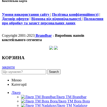
Коктейльна карта
Умови використання сайту
|
Політика конфіденційності
|
Договір оферти
|
Відмова від відповідальності
|
Положення
про обробку та захист персональних даних
Copyright 2001-2023
Brandbar
- Виробник напоїв
коктейльного сегмента
КОРЗИНА
закрити
Search
Меню
Категорії
Лікер
Лікер ТМ Brandbar
Лікер ТМ Bora Bora
Лікер ТМ Nadaluxe