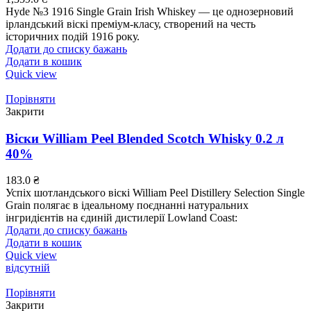
Hyde №3 1916 Single Grain Irish Whiskey — це однозерновий
ірландський віскі преміум-класу, створений на честь
історичних подій 1916 року.
Додати до списку бажань
Додати в кошик
Quick view
Порівняти
Закрити
Віски William Peel Blended Scotch Whisky 0.2 л
40%
183.0
₴
Успіх шотландського віскі William Peel Distillery Selection Single
Grain полягає в ідеальному поєднанні натуральних
інгридієнтів на єдиній дистилерії Lowland Coast:
Додати до списку бажань
Додати в кошик
Quick view
відсутній
Порівняти
Закрити