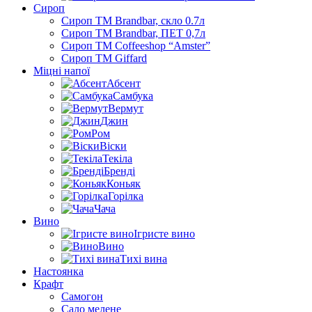
Сироп
Сироп TM Brandbar, скло 0.7л
Сироп TM Brandbar, ПЕТ 0,7л
Сироп TM Coffeeshop “Amster”
Сироп TM Giffard
Міцні напої
Абсент
Самбука
Вермут
Джин
Ром
Віски
Текіла
Бренді
Коньяк
Горілка
Чача
Вино
Ігристе вино
Вино
Тихі вина
Настоянка
Крафт
Самогон
Сало мелене