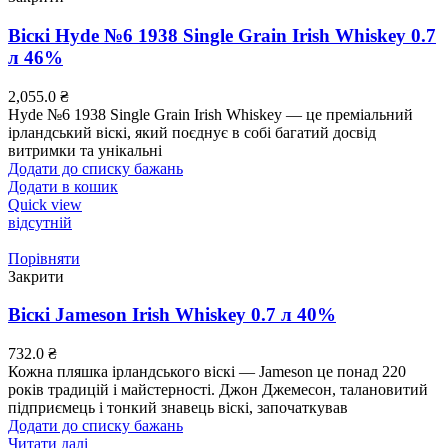
Віскі Hyde №6 1938 Single Grain Irish Whiskey 0.7
л 46%
2,055.0
₴
Hyde №6 1938 Single Grain Irish Whiskey — це преміальний
ірландський віскі, який поєднує в собі багатий досвід
витримки та унікальні
Додати до списку бажань
Додати в кошик
Quick view
відсутній
Порівняти
Закрити
Віскі Jameson Irish Whiskey 0.7 л 40%
732.0
₴
Кожна пляшка ірландського віскі — Jameson це понад 220
років традицій і майстерності. Джон Джемесон, талановитий
підприємець і тонкий знавець віскі, започаткував
Додати до списку бажань
Читати далі