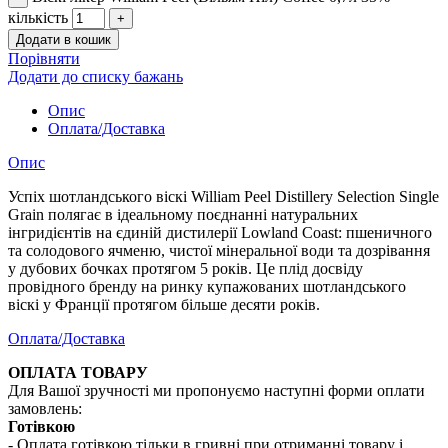
кількість
Додати в кошик
Порівняти
Додати до списку бажань
Опис
Оплата/Доставка
Опис
Успіх шотландського віскі William Peel Distillery Selection Single
Grain полягає в ідеальному поєднанні натуральних
інгридієнтів на єдиній дистилерії Lowland Coast: пшеничного
та солодового ячменю, чистої мінеральної води та дозрівання
у дубових бочках протягом 5 років. Це плід досвіду
провідного бренду на ринку купажованих шотландського
віскі у Франції протягом більше десяти років.
Оплата/Доставка
ОПЛАТА ТОВАРУ
Для Вашої зручності ми пропонуємо наступні форми оплати
замовлень:
Готівкою
- Оплата готівкою тільки в гривні при отриманні товару і