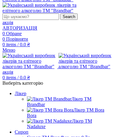
Search
акція
АВТОРИЗАЦІЯ
0
Обране
0
Порівняти
0
items
/
0.0
₴
Меню
акція
0
items
/
0.0
₴
Виберіть категорію
Лікер
Лікер ТМ
Brandbar
Лікер ТМ Bora
Bora
Лікер ТМ
Nadaluxe
Сироп