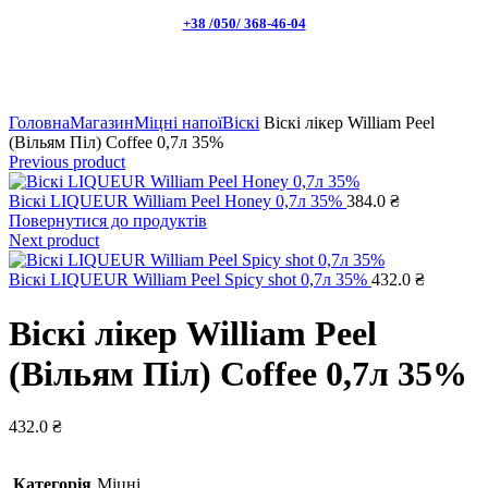
+38 /050/ 368-46-04
Натисніть, щоб збільшити
Головна
Магазин
Міцні напої
Віскі
Віскі лікер William Peel
(Вільям Піл) Coffee 0,7л 35%
Previous product
Віскі LIQUEUR William Peel Honey 0,7л 35%
384.0
₴
Повернутися до продуктів
Next product
Віскі LIQUEUR William Peel Spicy shot 0,7л 35%
432.0
₴
Віскі лікер William Peel
(Вільям Піл) Coffee 0,7л 35%
432.0
₴
Категорія
Міцні