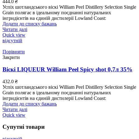
444.0
₴
Успіх шотландського віскі William Peel Distillery Selection Single
Grain полягає в ідеальному поєднанні натуральних
інгридієнтів на єдиній дистилерії Lowland Coast:
Додати до списку бажань
Читати далі
Quick view
відсутній
Порівняти
Закрити
Віскі LIQUEUR William Peel Spicy shot 0,7л 35%
432.0
₴
Успіх шотландського віскі William Peel Distillery Selection Single
Grain полягає в ідеальному поєднанні натуральних
інгридієнтів на єдиній дистилерії Lowland Coast:
Додати до списку бажань
Читати далі
Quick view
Супутні товари
відсутній