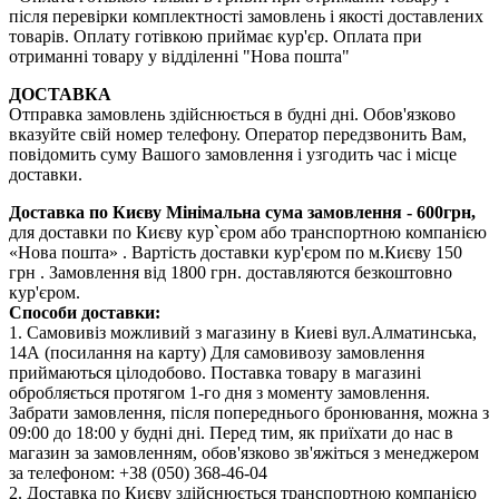
після перевірки комплектності замовлень і якості доставлених
товарів. Оплату готівкою приймає кур'єр. Оплата при
отриманні товару у відділенні "Нова пошта"
ДОСТАВКА
Отправка замовлень здійснюється в будні дні. Обов'язково
вказуйте свій номер телефону. Оператор передзвонить Вам,
повідомить суму Вашого замовлення і узгодить час і місце
доставки.
Доставка по Києву
Мінімальна сума замовлення - 600грн,
для доставки по Києву кур`єром або транспортною компанією
«Нова пошта» . Вартість доставки кур'єром по м.Києву 150
грн . Замовлення від 1800 грн. доставляются безкоштовно
кур'єром.
Способи доставки:
1. Самовивіз можливий з магазину в Киеві вул.Алматинська,
14А (посилання на карту) Для самовивозу замовлення
приймаються цілодобово. Поставка товару в магазині
обробляється протягом 1-го дня з моменту замовлення.
Забрати замовлення, після попереднього бронювання, можна з
09:00 до 18:00 у будні дні. Перед тим, як приїхати до нас в
магазин за замовленням, обов'язково зв'яжіться з менеджером
за телефоном: +38 (050) 368-46-04
2. Доставка по Києву здійснюється транспортною компанією