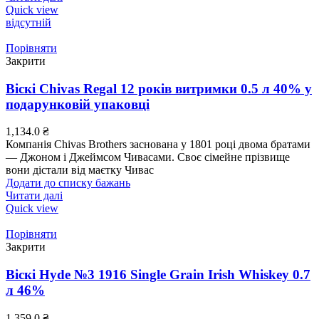
Quick view
відсутній
Порівняти
Закрити
Віскі Chivas Regal 12 років витримки 0.5 л 40% у
подарунковій упаковці
1,134.0
₴
Компанія Chivas Brothers заснована у 1801 році двома братами
— Джоном і Джеймсом Чивасами. Своє сімейне прізвище
вони дістали від маєтку Чивас
Додати до списку бажань
Читати далі
Quick view
Порівняти
Закрити
Віскі Hyde №3 1916 Single Grain Irish Whiskey 0.7
л 46%
1,359.0
₴