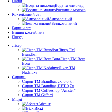
Напої
Вода та лимонад
Рослинне молоко
Коктейльний сет
Алкогольний
Безлкогольний
Барний сет
Вишня коктейльна
Посуд
Лікер
Лікер ТМ
Brandbar
Лікер ТМ Bora
Bora
Лікер ТМ
Nadaluxe
Сиропи
Сироп TM Brandbar, скло 0.7л
Сироп TM Brandbar, ПЕТ 0,7л
Сироп TM Coffeeshop “Amster”
Сироп TM Giffard
Міцні
Абсент
Віскі