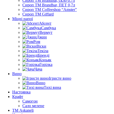
Сироп TM Brandbar, скло 0.7л
Сироп TM Brandbar, ПЕТ 0,7л
Сироп TM Coffeeshop “Amster”
Сироп TM Giffard
Міцні напої
Абсент
Самбука
Вермут
Джин
Ром
Віски
Текіла
Бренді
Коньяк
Горілка
Чача
Вино
Ігристе вино
Вино
Тихі вина
Настоянка
Крафт
Самогон
Сало мелене
ТМ Askaneli