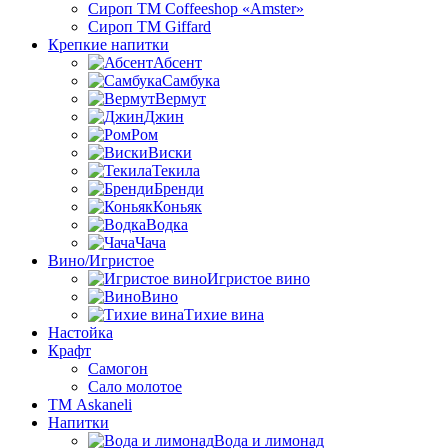
Сироп TM Coffeeshop «Amster»
Сироп TM Giffard
Крепкие напитки
Абсент
Самбука
Вермут
Джин
Ром
Виски
Текила
Бренди
Коньяк
Водка
Чача
Вино/Игристое
Игристое вино
Вино
Тихие вина
Настойка
Крафт
Самогон
Сало молотое
ТМ Askaneli
Напитки
Вода и лимонад