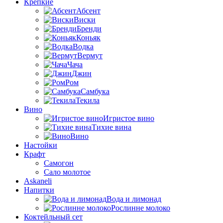
Крепкие
Абсент
Виски
Бренди
Коньяк
Водка
Вермут
Чача
Джин
Ром
Самбука
Текила
Вино
Игристое вино
Тихие вина
Вино
Настойки
Крафт
Самогон
Сало молотое
Askaneli
Напитки
Вода и лимонад
Рослинне молоко
Коктейльный сет