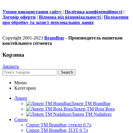
Умови використання сайту
|
Політика конфіденційності
|
Договір оферти
|
Відмова від відповідальності
|
Положення
про обробку та захист персональних даних
Copyright 2001-2023
Brandbar
- Производитель напитков
коктейльного сегмента
Корзина
Закрыть
Search
Меню
Категории
Ликер
Ликер ТМ Brandbar
Ликер ТМ Bora Bora
Ликер ТМ Nadaluxe
Сироп
Сироп TM Brandbar, стекло 0.7л
Сироп TM Brandbar, ПЭТ 0,7л