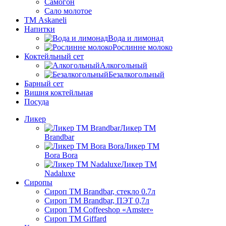
Самогон
Сало молотое
ТМ Askaneli
Напитки
Вода и лимонад
Рослинне молоко
Коктейльный сет
Алкогольный
Безалкогольный
Барный сет
Вишня коктейльная
Посуда
Ликер
Ликер ТМ
Brandbar
Ликер ТМ
Bora Bora
Ликер ТМ
Nadaluxe
Сиропы
Сироп TM Brandbar, стекло 0.7л
Сироп TM Brandbar, ПЭТ 0,7л
Сироп TM Coffeeshop «Amster»
Сироп TM Giffard