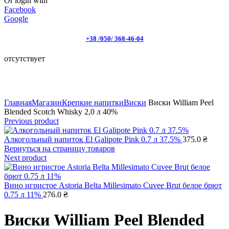
Or login with
Facebook
Google
+38 /050/ 368-46-04
отсутствует
Click to enlarge
Главная
Магазин
Крепкие напитки
Виски
Виски William Peel
Blended Scotch Whisky 2,0 л 40%
Previous product
Алкогольный напиток El Galipote Pink 0.7 л 37.5%
375.0
₴
Вернуться на страницу товаров
Next product
Вино игристое Astoria Belta Millesimato Cuvee Brut белое брют
0.75 л 11%
276.0
₴
Виски William Peel Blended