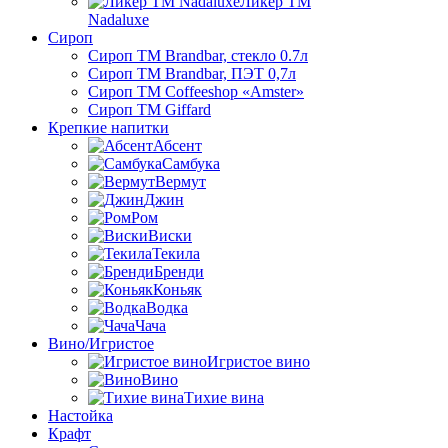
Ликер ТМ
Nadaluxe
Сироп
Сироп TM Brandbar, стекло 0.7л
Сироп TM Brandbar, ПЭТ 0,7л
Сироп TM Coffeeshop «Amster»
Сироп TM Giffard
Крепкие напитки
Абсент
Самбука
Вермут
Джин
Ром
Виски
Текила
Бренди
Коньяк
Водка
Чача
Вино/Игристое
Игристое вино
Вино
Тихие вина
Настойка
Крафт