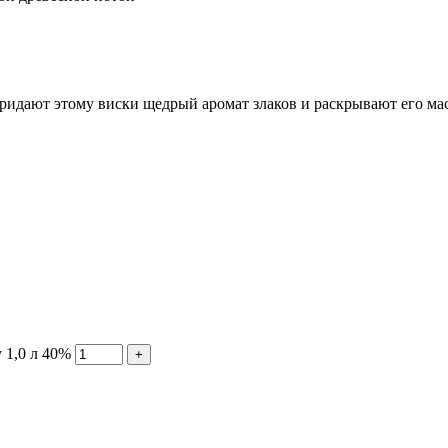
ридают этому виски щедрый аромат злаков и раскрывают его ма
 1,0 л 40%