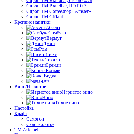
Сироп TM Brandbar, стекло 0.7л
Сироп TM Brandbar, ПЭТ 0,7л
Сироп TM Coffeeshop «Amster»
Сироп TM Giffard
Крепкие напитки
Абсент
Самбука
Вермут
Джин
Ром
Виски
Текила
Бренди
Коньяк
Водка
Чача
Вино/Игристое
Игристое вино
Вино
Тихие вина
Настойка
Крафт
Самогон
Сало молотое
ТМ Askaneli