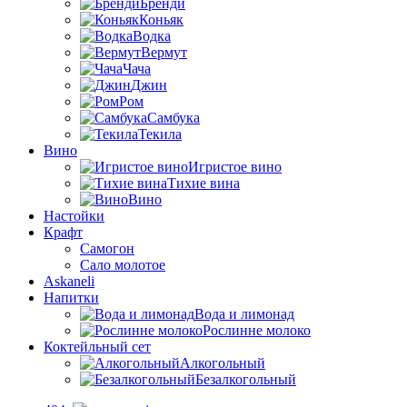
Бренди
Коньяк
Водка
Вермут
Чача
Джин
Ром
Самбука
Текила
Вино
Игристое вино
Тихие вина
Вино
Настойки
Крафт
Самогон
Сало молотое
Askaneli
Напитки
Вода и лимонад
Рослинне молоко
Коктейльный сет
Алкогольный
Безалкогольный