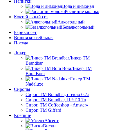
Напитки
Вода и лимонад
Рослинне молоко
Коктейльный сет
Алкогольный
Безалкогольный
Барный сет
Вишня коктейльная
Посуда
Ликер
Ликер ТМ
Brandbar
Ликер ТМ
Bora Bora
Ликер ТМ
Nadaluxe
Сиропы
Сироп TM Brandbar, стекло 0.7л
Сироп TM Brandbar, ПЭТ 0,7л
Сироп TM Coffeeshop «Amster»
Сироп TM Giffard
Крепкие
Абсент
Виски