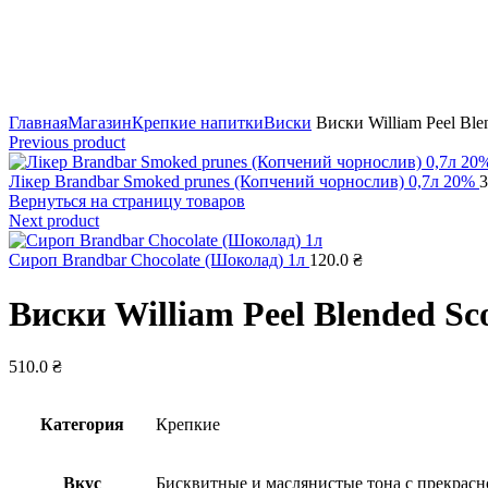
Click to enlarge
Главная
Магазин
Крепкие напитки
Виски
Виски William Peel Ble
Previous product
Лікер Brandbar Smoked prunes (Копчений чорнослив) 0,7л 20%
3
Вернуться на страницу товаров
Next product
Сироп Brandbar Chocolate (Шоколад) 1л
120.0
₴
Виски William Peel Blended Sc
510.0
₴
Категория
Крепкие
Вкус
Бисквитные и маслянистые тона с прекрасн