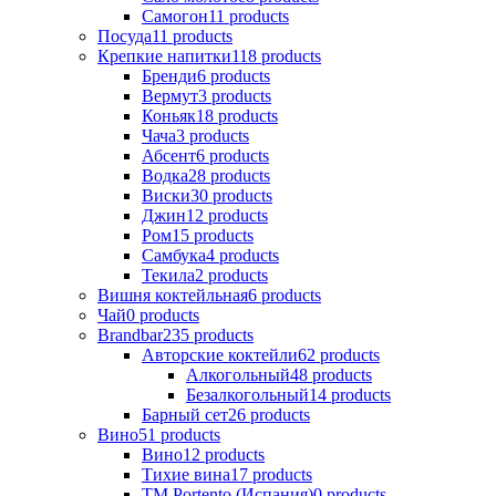
Самогон
11
products
Посуда
11
products
Крепкие напитки
118
products
Бренди
6
products
Вермут
3
products
Коньяк
18
products
Чача
3
products
Абсент
6
products
Водка
28
products
Виски
30
products
Джин
12
products
Ром
15
products
Самбука
4
products
Текила
2
products
Вишня коктейльная
6
products
Чай
0
products
Brandbar
235
products
Авторские коктейли
62
products
Алкогольный
48
products
Безалкогольный
14
products
Барный сет
26
products
Вино
51
products
Вино
12
products
Тихие вина
17
products
ТМ Portento (Испания)
0
products