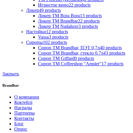
Игристое вино
22
products
Ликер
49
products
Ликер ТМ Bora Bora
13
products
Ликер ТМ Brandbar
22
products
Ликер ТМ Nadaluxe
3
products
Настойки
12
products
Vassa
3
products
Сиропы
102
products
Сироп TM Brandbar, ПЭТ 0,7л
40
products
Сироп TM Brandbar, стекло 0.7л
43
products
Сироп TM Giffard
0
products
Сироп TM Coffeeshop "Amster"
17
products
Закрыть
Brandbar
О компании
Коктейлі
Награды
Партнеры
Контакты
Блог
Опрос