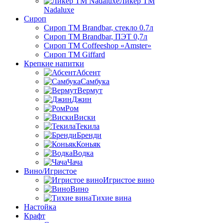
Ликер ТМ
Nadaluxe
Сироп
Сироп TM Brandbar, стекло 0.7л
Сироп TM Brandbar, ПЭТ 0,7л
Сироп TM Coffeeshop «Amster»
Сироп TM Giffard
Крепкие напитки
Абсент
Самбука
Вермут
Джин
Ром
Виски
Текила
Бренди
Коньяк
Водка
Чача
Вино/Игристое
Игристое вино
Вино
Тихие вина
Настойка
Крафт