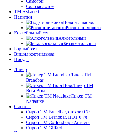
Самогон
Сало молотое
ТМ Askaneli
Напитки
Вода и лимонад
Рослинне молоко
Коктейльный сет
Алкогольный
Безалкогольный
Барный сет
Вишня коктейльная
Посуда
Ликер
Ликер ТМ
Brandbar
Ликер ТМ
Bora Bora
Ликер ТМ
Nadaluxe
Сиропы
Сироп TM Brandbar, стекло 0.7л
Сироп TM Brandbar, ПЭТ 0,7л
Сироп TM Coffeeshop «Amster»
Сироп TM Giffard