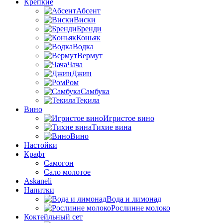
Крепкие
Абсент
Виски
Бренди
Коньяк
Водка
Вермут
Чача
Джин
Ром
Самбука
Текила
Вино
Игристое вино
Тихие вина
Вино
Настойки
Крафт
Самогон
Сало молотое
Askaneli
Напитки
Вода и лимонад
Рослинне молоко
Коктейльный сет