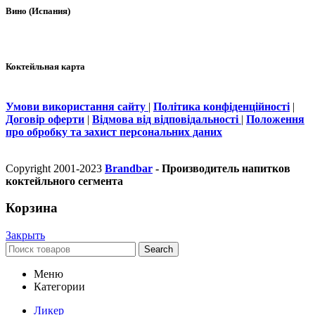
Вино (Испания)
Коктейльная карта
Умови використання сайту
|
Політика конфіденційності
|
Договір оферти
|
Відмова від відповідальності
|
Положення
про обробку та захист персональних даних
Copyright 2001-2023
Brandbar
- Производитель напитков
коктейльного сегмента
Корзина
Закрыть
Search
Меню
Категории
Ликер