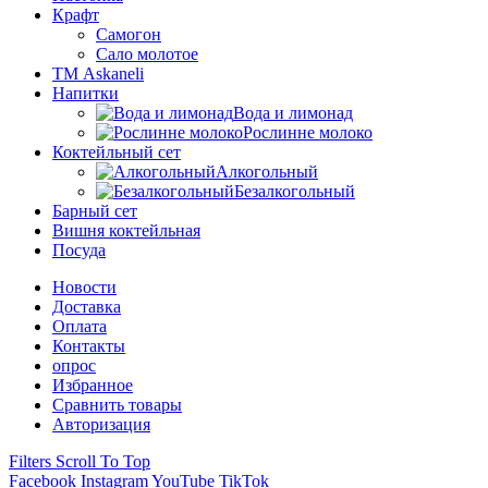
Крафт
Самогон
Сало молотое
ТМ Askaneli
Напитки
Вода и лимонад
Рослинне молоко
Коктейльный сет
Алкогольный
Безалкогольный
Барный сет
Вишня коктейльная
Посуда
Новости
Доставка
Оплата
Контакты
опрос
Избранное
Сравнить товары
Авторизация
Filters
Scroll To Top
Facebook
Instagram
YouTube
TikTok