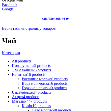
Or login with
Facebook
Google
+38 /050/ 368-46-04
Вернуться на страницу товаров
Чай
Категории
All
products
Подарункова
5
products
ТМ Askaneli
25
products
Напитки
16
products
Рослинне молоко
0
products
Вода и лимонад
16
products
Горячие напитки
0
products
Uncategorized
4
products
Акция
4
products
Магазин
447
products
Крафт
19
products
Сало молотое
8
products