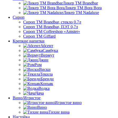
Ликер ТМ Brandbar
Ликер ТМ Bora Bora
Ликер ТМ Nadaluxe
Сироп
Сироп TM Brandbar, стекло 0.7л
Сироп TM Brandbar, ПЭТ 0,7л
Сироп TM Coffeeshop «Amster»
Сироп TM Giffard
Крепкие напитки
Абсент
Самбука
Вермут
Джин
Ром
Виски
Текила
Бренди
Коньяк
Водка
Чача
Вино/Игристое
Игристое вино
Вино
Тихие вина
Настойка