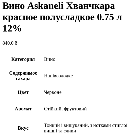
Вино Askaneli Хванчкара
красное полусладкое 0.75 л
12%
840.0
₴
Категория
Вино
Содержимое
Напівсолодке
сахара
Цвет
Червоне
Аромат
Стійкий, фруктовий
Тонкий і вишуканий, з нотками стиглої
Вкус
вишні та сливи