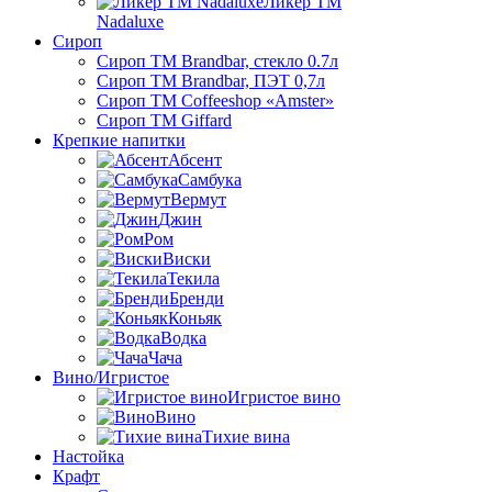
Ликер ТМ
Nadaluxe
Сироп
Сироп TM Brandbar, стекло 0.7л
Сироп TM Brandbar, ПЭТ 0,7л
Сироп TM Coffeeshop «Amster»
Сироп TM Giffard
Крепкие напитки
Абсент
Самбука
Вермут
Джин
Ром
Виски
Текила
Бренди
Коньяк
Водка
Чача
Вино/Игристое
Игристое вино
Вино
Тихие вина
Настойка
Крафт