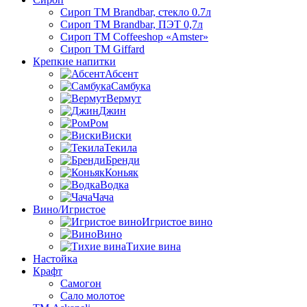
Сироп TM Brandbar, стекло 0.7л
Сироп TM Brandbar, ПЭТ 0,7л
Сироп TM Coffeeshop «Amster»
Сироп TM Giffard
Крепкие напитки
Абсент
Самбука
Вермут
Джин
Ром
Виски
Текила
Бренди
Коньяк
Водка
Чача
Вино/Игристое
Игристое вино
Вино
Тихие вина
Настойка
Крафт
Самогон
Сало молотое