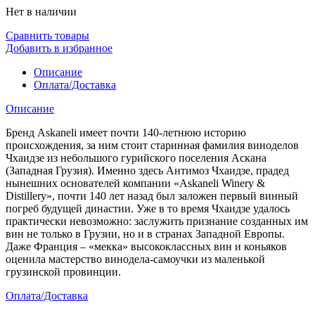
Нет в наличии
Сравнить товары
Добавить в избранное
Описание
Оплата/Доставка
Описание
Бренд Askaneli имеет почти 140-летнюю историю
происхождения, за ним стоит старинная фамилия виноделов
Чхаидзе из небольшого гурийского поселения Аскана
(Западная Грузия). Именно здесь Антимоз Чхаидзе, прадед
нынешних основателей компании «Askaneli Winery &
Distillery», почти 140 лет назад был заложен первый винный
погреб будущей династии. Уже в то время Чхаидзе удалось
практически невозможно: заслужить признание созданных им
вин не только в Грузии, но и в странах Западной Европы.
Даже Франция – «мекка» высококлассных вин и коньяков
оценила мастерство винодела-самоучки из маленькой
грузинской провинции.
Оплата/Доставка