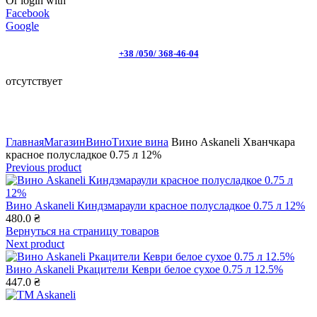
Or login with
Facebook
Google
+38 /050/ 368-46-04
отсутствует
Click to enlarge
Главная
Магазин
Вино
Тихие вина
Вино Askaneli Хванчкара
красное полусладкое 0.75 л 12%
Previous product
Вино Askaneli Киндзмараули красное полусладкое 0.75 л 12%
480.0
₴
Вернуться на страницу товаров
Next product
Вино Askaneli Ркацители Кеври белое сухое 0.75 л 12.5%
447.0
₴