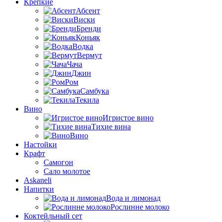
Крепкие
Абсент
Виски
Бренди
Коньяк
Водка
Вермут
Чача
Джин
Ром
Самбука
Текила
Вино
Игристое вино
Тихие вина
Вино
Настойки
Крафт
Самогон
Сало молотое
Askaneli
Напитки
Вода и лимонад
Рослинне молоко
Коктейльный сет