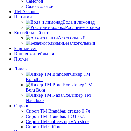
Самогон
Сало молотое
ТМ Askaneli
Напитки
Вода и лимонад
Рослинне молоко
Коктейльный сет
Алкогольный
Безалкогольный
Барный сет
Вишня коктейльная
Посуда
Ликер
Ликер ТМ
Brandbar
Ликер ТМ
Bora Bora
Ликер ТМ
Nadaluxe
Сиропы
Сироп TM Brandbar, стекло 0.7л
Сироп TM Brandbar, ПЭТ 0,7л
Сироп TM Coffeeshop «Amster»
Сироп TM Giffard