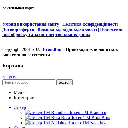
Коктейльная карта
Умови використання сайту
|
Політика конфіденційності
|
Договір оферти
|
Відмова від відповідальності
|
Положення
про обробку та захист персональних даних
Copyright 2001-2023
Brandbar
- Производитель напитков
коктейльного сегмента
Корзина
Закрыть
Search
Меню
Категории
Ликер
Ликер ТМ Brandbar
Ликер ТМ Bora Bora
Ликер ТМ Nadaluxe
Сироп