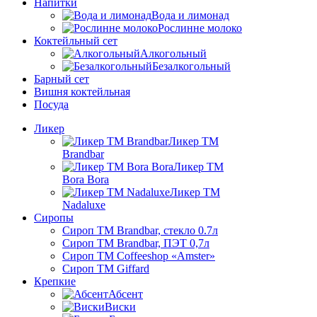
Напитки
Вода и лимонад
Рослинне молоко
Коктейльный сет
Алкогольный
Безалкогольный
Барный сет
Вишня коктейльная
Посуда
Ликер
Ликер ТМ
Brandbar
Ликер ТМ
Bora Bora
Ликер ТМ
Nadaluxe
Сиропы
Сироп TM Brandbar, стекло 0.7л
Сироп TM Brandbar, ПЭТ 0,7л
Сироп TM Coffeeshop «Amster»
Сироп TM Giffard
Крепкие
Абсент
Виски