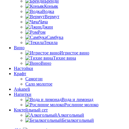
Бренди
Коньяк
Водка
Вермут
Чача
Джин
Ром
Самбука
Текила
Вино
Игристое вино
Тихие вина
Вино
Настойки
Крафт
Самогон
Сало молотое
Askaneli
Напитки
Вода и лимонад
Рослинне молоко
Коктейльный сет
Алкогольный
Безалкогольный