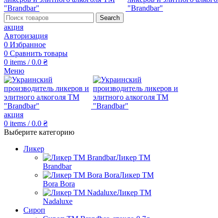
Search
акция
Авторизация
0
Избранное
0
Сравнить товары
0
items
/
0.0
₴
Меню
акция
0
items
/
0.0
₴
Выберите категорию
Ликер
Ликер ТМ
Brandbar
Ликер ТМ
Bora Bora
Ликер ТМ
Nadaluxe
Сироп