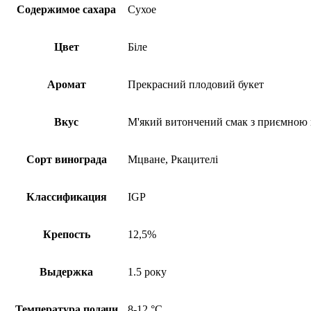
Содержимое сахара
Сухое
Цвет
Біле
Аромат
Прекрасний плодовий букет
Вкус
М'який витончений смак з приємною
Сорт винограда
Мцване, Ркацителі
Классификация
IGP
Крепость
12,5%
Выдержка
1.5 року
Температура подачи
8-12 °C