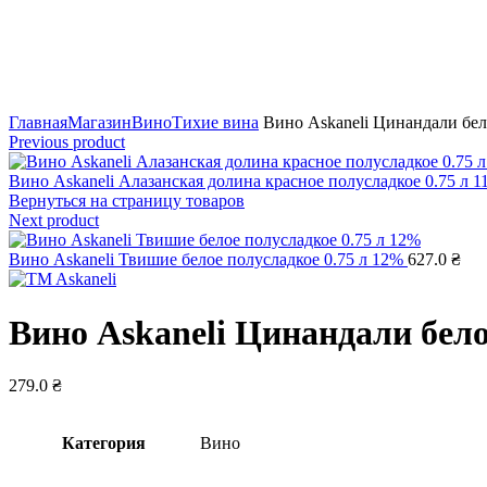
Click to enlarge
Главная
Магазин
Вино
Тихие вина
Вино Askaneli Цинандали бело
Previous product
Вино Askaneli Алазанская долина красное полусладкое 0.75 л 
Вернуться на страницу товаров
Next product
Вино Askaneli Твишие белое полусладкое 0.75 л 12%
627.0
₴
Вино Askaneli Цинандали белое
279.0
₴
Категория
Вино