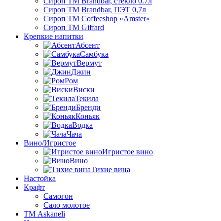
Сироп TM Brandbar, стекло 0.7л
Сироп TM Brandbar, ПЭТ 0,7л
Сироп TM Coffeeshop «Amster»
Сироп TM Giffard
Крепкие напитки
Абсент
Самбука
Вермут
Джин
Ром
Виски
Текила
Бренди
Коньяк
Водка
Чача
Вино/Игристое
Игристое вино
Вино
Тихие вина
Настойка
Крафт
Самогон
Сало молотое
ТМ Askaneli