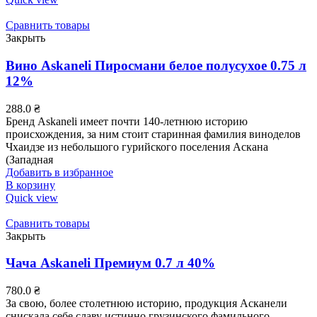
Сравнить товары
Закрыть
Вино Askaneli Пиросмани белое полусухое 0.75 л
12%
288.0
₴
Бренд Askaneli имеет почти 140-летнюю историю
происхождения, за ним стоит старинная фамилия виноделов
Чхаидзе из небольшого гурийского поселения Аскана
(Западная
Добавить в избранное
В корзину
Quick view
Сравнить товары
Закрыть
Чача Askaneli Премиум 0.7 л 40%
780.0
₴
За свою, более столетнюю историю, продукция Асканели
снискала себе славу истинно грузинского фамильного