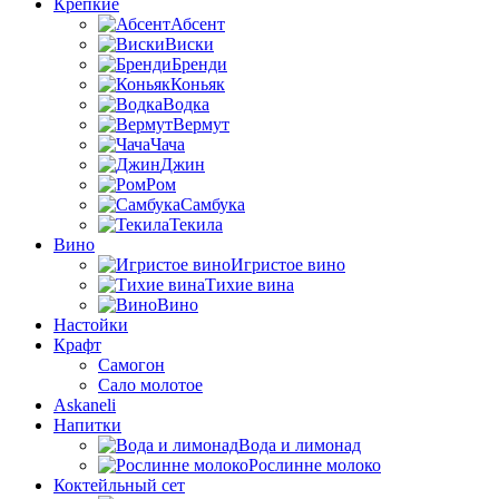
Крепкие
Абсент
Виски
Бренди
Коньяк
Водка
Вермут
Чача
Джин
Ром
Самбука
Текила
Вино
Игристое вино
Тихие вина
Вино
Настойки
Крафт
Самогон
Сало молотое
Askaneli
Напитки
Вода и лимонад
Рослинне молоко
Коктейльный сет