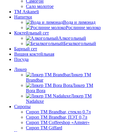
Самогон
Сало молотое
ТМ Askaneli
Напитки
Вода и лимонад
Рослинне молоко
Коктейльный сет
Алкогольный
Безалкогольный
Барный сет
Вишня коктейльная
Посуда
Ликер
Ликер ТМ
Brandbar
Ликер ТМ
Bora Bora
Ликер ТМ
Nadaluxe
Сиропы
Сироп TM Brandbar, стекло 0.7л
Сироп TM Brandbar, ПЭТ 0,7л
Сироп TM Coffeeshop «Amster»
Сироп TM Giffard