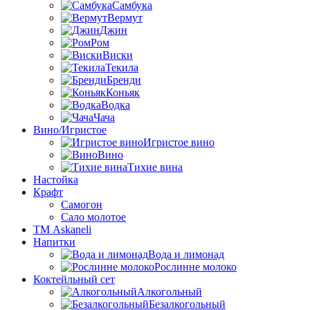
Самбука
Вермут
Джин
Ром
Виски
Текила
Бренди
Коньяк
Водка
Чача
Вино/Игристое
Игристое вино
Вино
Тихие вина
Настойка
Крафт
Самогон
Сало молотое
ТМ Askaneli
Напитки
Вода и лимонад
Рослинне молоко
Коктейльный сет
Алкогольный
Безалкогольный