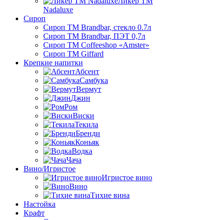
Ликер ТМ
Nadaluxe
Сироп
Сироп TM Brandbar, стекло 0.7л
Сироп TM Brandbar, ПЭТ 0,7л
Сироп TM Coffeeshop «Amster»
Сироп TM Giffard
Крепкие напитки
Абсент
Самбука
Вермут
Джин
Ром
Виски
Текила
Бренди
Коньяк
Водка
Чача
Вино/Игристое
Игристое вино
Вино
Тихие вина
Настойка
Крафт