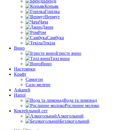
Бренді
Коньяк
Горілка
Вермут
Чача
Джин
Ром
Самбука
Текіла
Вино
Ігристе вино
Тихі вина
Вино
Настоянки
Крафт
Самогон
Сало мелене
Askaneli
Напої
Вода та лимонад
Рослинне молоко
Коктейльний сет
Алкогольний
Безлкогольний