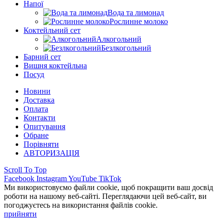
Напої
Вода та лимонад
Рослинне молоко
Коктейльний сет
Алкогольний
Безлкогольний
Барний сет
Вишня коктейльна
Посуд
Новини
Доставка
Оплата
Контакти
Опитування
Обране
Порівняти
АВТОРИЗАЦІЯ
Scroll To Top
Facebook
Instagram
YouTube
TikTok
Ми використовуємо файли cookie, щоб покращити ваш досвід
роботи на нашому веб-сайті. Переглядаючи цей веб-сайт, ви
погоджуєтесь на використання файлів cookie.
прийняти