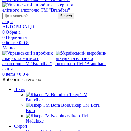
Search
акція
АВТОРИЗАЦІЯ
0
Обране
0
Порівняти
0
items
/
0.0
₴
Меню
акція
0
items
/
0.0
₴
Виберіть категорію
Лікер
Лікер ТМ
Brandbar
Лікер ТМ Bora
Bora
Лікер ТМ
Nadaluxe
Сироп