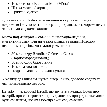
10 мл сиропу Brandbar Mint (М’ята);
Щіпка меленої кориці;
Крижані кубики.
До склянки old-fashioned наповненою кубиками льоду,
додаємо всі компоненти по черзі, прикрашаємо замороженими
червоними ягідками калини.
Місто над Дніпром
–
свіжий, виноградно-ягідний,
елегантний смак. Він наче прогулянка вечірнім Подолом —
неспішна, з відтінками ніжної романтики.
30 мл лікеру Brandbar Crème de Cassis
(Чорносмородиновий);
50 мл сухого білого вина;
10 мл газованої води;
Цедра лимона й крижані кубики.
У келиху для вина змішуємо лікер і вино, додаємо содову та
лід, прикрашаємо цедрою.
Це тріо — як короткі історії, що звучать у келиху. Вони про
настрій, про експеримент, про українське, про рідне, яке може
бути сміливим, новим і по-справжньому смачним.