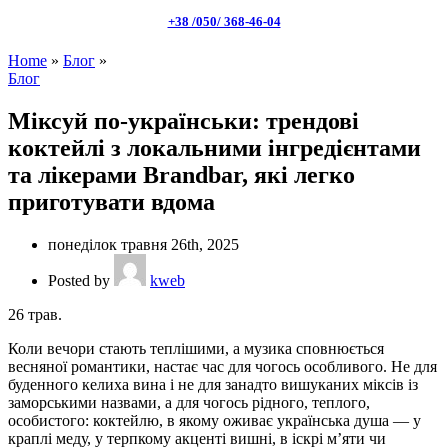
+38 /050/ 368-46-04
Home
»
Блог
»
Блог
Міксуй по-українськи: трендові
коктейлі з локальними інгредієнтами
та лікерами Brandbar, які легко
приготувати вдома
понеділок травня 26th, 2025
Posted by
kweb
26
трав.
Коли вечори стають теплішими, а музика сповнюється
весняної романтики, настає час для чогось особливого. Не для
буденного келиха вина і не для занадто вишуканих міксів із
заморськими назвами, а для чогось рідного, теплого,
особистого: коктейлю, в якому оживає українська душа — у
краплі меду, у терпкому акценті вишні, в іскрі м’яти чи