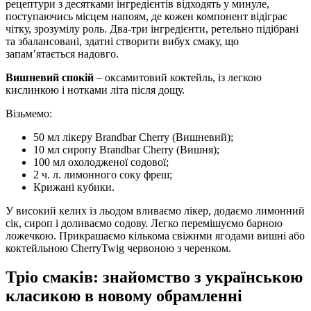
рецептури з десятками інгредієнтів відходять у минуле,
поступаючись місцем напоям, де кожен компонент відіграє
чітку, зрозумілу роль. Два-три інгредієнти, ретельно підібрані
та збалансовані, здатні створити вибух смаку, що
запам’ятається надовго.
Вишневий спокій
– оксамитовий коктейль, із легкою
кислинкою і нотками літа після дощу.
Візьмемо:
50 мл лікеру Brandbar Cherry (Вишневий);
10 мл сиропу Brandbar Cherry (Вишня);
100 мл охолодженої содової;
2 ч. л. лимонного соку фреш;
Крижані кубики.
У високий келих із льодом вливаємо лікер, додаємо лимонний
сік, сироп і доливаємо содову. Легко перемішуємо барною
ложечкою. Прикрашаємо кількома свіжими ягодами вишні або
коктейльною CherryTwig червоною з черенком.
Тріо смаків: знайомство з українською
класикою в новому обрамленні