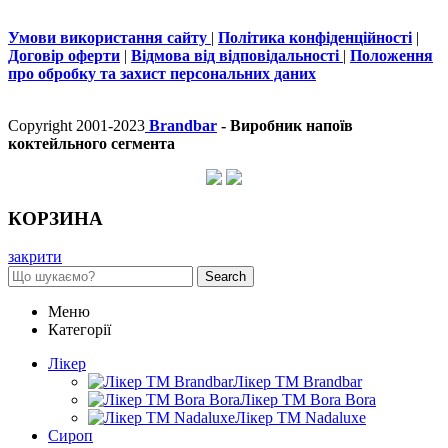
Умови використання сайту
|
Політика конфіденційності
|
Договір оферти
|
Відмова від відповідальності
|
Положення
про обробку та захист персональних даних
Copyright 2001-2023
Brandbar
- Виробник напоїв
коктейльного сегмента
КОРЗИНА
закрити
Search
Меню
Категорії
Лікер
Лікер ТМ Brandbar
Лікер ТМ Bora Bora
Лікер ТМ Nadaluxe
Сироп