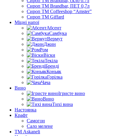
Сироп TM Brandbar, скло 0.7л
Сироп TM Brandbar, ПЕТ 0,7л
Сироп TM Coffeeshop “Amster”
Сироп TM Giffard
Міцні напої
Абсент
Самбука
Вермут
Джин
Ром
Віски
Текіла
Бренді
Коньяк
Горілка
Чача
Вино
Ігристе вино
Вино
Тихі вина
Настоянка
Крафт
Самогон
Сало мелене
ТМ Askaneli