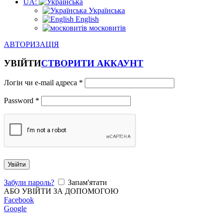
UA:
Українська
English
московитів
АВТОРИЗАЦІЯ
УВІЙТИ
СТВОРИТИ АККАУНТ
Логін чи e-mail адреса
*
Password
*
Увійти
Забули пароль?
Запам'ятати
АБО УВІЙТИ ЗА ДОПОМОГОЮ
Facebook
Google