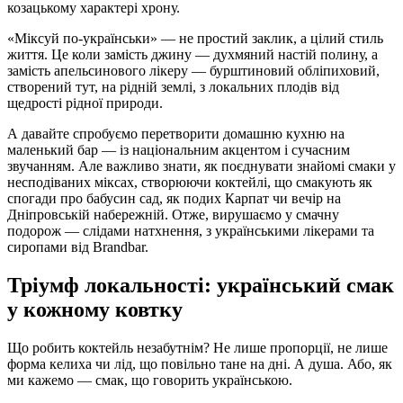
козацькому характері хрону.
«Міксуй по-українськи» — не простий заклик, а цілий стиль
життя. Це коли замість джину — духмяний настій полину, а
замість апельсинового лікеру — бурштиновий обліпиховий,
створений тут, на рідній землі, з локальних плодів від
щедрості рідної природи.
А давайте спробуємо перетворити домашню кухню на
маленький бар — із національним акцентом і сучасним
звучанням. Але важливо знати, як поєднувати знайомі смаки у
несподіваних міксах, створюючи коктейлі, що смакують як
спогади про бабусин сад, як подих Карпат чи вечір на
Дніпровській набережній. Отже, вирушаємо у смачну
подорож — слідами натхнення, з українськими лікерами та
сиропами від Brandbar.
Тріумф локальності: український смак
у кожному ковтку
Що робить коктейль незабутнім? Не лише пропорції, не лише
форма келиха чи лід, що повільно тане на дні. А душа. Або, як
ми кажемо — смак, що говорить українською.