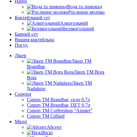
Напої
Вода та лимонад
Рослинне молоко
Коктейльний сет
Алкогольний
Безлкогольний
Барний сет
Вишня коктейльна
Посуд
Лікер
Лікер ТМ
Brandbar
Лікер ТМ Bora
Bora
Лікер ТМ
Nadaluxe
Сиропи
Сироп TM Brandbar, скло 0.7л
Сироп TM Brandbar, ПЕТ 0,7л
Сироп TM Coffeeshop “Amster”
Сироп TM Giffard
Міцні
Абсент
Віскі