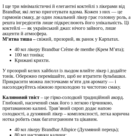
І ще три мінімалістичні й елегантні коктейлі з лікерами від
Brandbar, які легко приготувати вдома. Кожен з них — це
гармонія смаку, де один локальний лікер грає головну роль, а
решта інгредієнтів лише підкреслюють його унікальність. Ці
коктейлі — як український джаз: нічого зайвого, лише
акценти й атмосфера.
М’ятна тиша
–
свіжий, прозорий, як ранок у Карпатах.
40 мл лікеру Brandbar Crème de menthe (Крем М’ята);
100 мл тоніка;
Крижані крихти.
У прозорий келих хайболл із льодом влийте лікер і додайте
тонік. Обережно перемішайте, щоб не втратити бульбашки.
Прикрасити можна листочками м’яти для аромату — і
насолоджуйтесь ніжною прохолодою та чистотою смаку.
Калиновий твіст
– це гірко-солодкий традиційний акорд.
Глибокий, насичений смак його з легкою гірчинкою,
притаманною калині. Трав’яний сироп додає напою
солодкості, а духмяний лікер – комплексності, легка корична
нотка робить смак багатогранним та цікавим.
40 мл лікеру Brandbar Allspice (Духмяний перець);
80 мл настоянки калини;