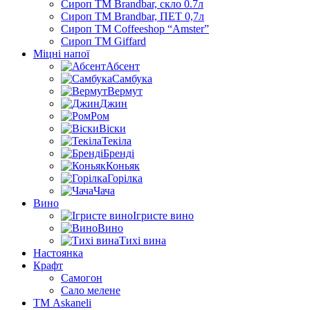
Сироп TM Brandbar, скло 0.7л
Сироп TM Brandbar, ПЕТ 0,7л
Сироп TM Coffeeshop “Amster”
Сироп TM Giffard
Міцні напої
Абсент
Самбука
Вермут
Джин
Ром
Віски
Текіла
Бренді
Коньяк
Горілка
Чача
Вино
Ігристе вино
Вино
Тихі вина
Настоянка
Крафт
Самогон
Сало мелене
ТМ Askaneli