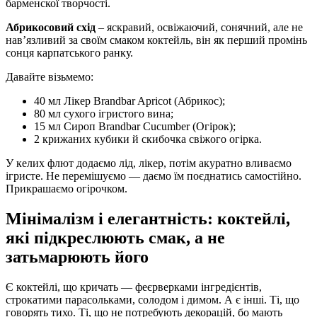
барменскої творчості.
Абрикосовий схід
– яскравий, освіжаючий, сонячний, але не
нав’язливий за своїм смаком коктейль, він як перший промінь
сонця карпатського ранку.
Давайте візьмемо:
40 мл Лікер Brandbar Apricot (Абрикос);
80 мл сухого ігристого вина;
15 мл Сироп Brandbar Cucumber (Огірок);
2 крижаних кубики й скибочка свіжого огірка.
У келих флют додаємо лід, лікер, потім акуратно вливаємо
ігристе. Не перемішуємо — даємо їм поєднатись самостійно.
Прикрашаємо огірочком.
Мінімалізм і елегантність: коктейлі,
які підкреслюють смак, а не
затьмарюють його
Є коктейлі, що кричать — феєрверками інгредієнтів,
строкатими парасольками, солодом і димом. А є інші. Ті, що
говорять тихо. Ті, що не потребують декорацій, бо мають