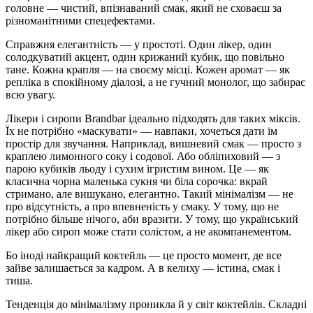
головне — чистий, впізнаваний смак, який не сховаєш за
різноманітними спецефектами.
Справжня елегантність — у простоті. Один лікер, один
солодкуватий акцент, один крижаний кубик, що повільно
тане. Кожна крапля — на своєму місці. Кожен аромат — як
репліка в спокійному діалозі, а не гучний монолог, що забирає
всю увагу.
Лікери і сиропи Brandbar ідеально підходять для таких міксів.
Їх не потрібно «маскувати» — навпаки, хочеться дати їм
простір для звучання. Наприклад, вишневий смак — просто з
краплею лимонного соку і содової. Або обліпиховий — з
парою кубиків льоду і сухим ігристим вином. Це — як
класична чорна маленька сукня чи біла сорочка: вкрай
стримано, але вишукано, елегантно. Такий мінімалізм — не
про відсутність, а про впевненість у смаку. У тому, що не
потрібно більше нічого, аби вразити. У тому, що український
лікер або сироп може стати солістом, а не акомпанементом.
Бо іноді найкращий коктейль — це просто момент, де все
зайве залишається за кадром. А в келиху — істина, смак і
тиша.
Тенденція до мінімалізму проникла й у світ коктейлів. Складні