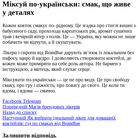
Міксуй по-українськи: смак, що живе
у деталях
Кожен ковток смакує по–рідному. Це згадка про стиглі вишні з
бабусиного саду, прохолода карпатських рік, аромат сушених
трав і вечірній вітер з полів. Це — Україна, яку можна не лише
побачити чи відчути, а й скуштувати.
Лікери і сиропи від Brandbar дарують зв’язок із локальним без
пафосу, щиро й щедро. І дозволяють створювати коктейлі, де
кожен може приміряти на себе роль автора. Не бармен з
інструкцією, а митець, який слухає серце.
Міксувати по-українськи — це не про моду. Це про свободу
смаку, про гру і ніжність, про повагу до свого. Це коли ти
вдома, і вдома — смачно.
Facebook
Telegram
Попередній
Магія брендових лікерів
Назад до списку
Наступний
Як вибрати ідеальний лікер для домашніх
коктейлів: гід по смаках від Brandbar
Залишити відповідь