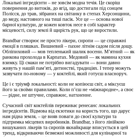
Локальні інгредієнти – не зовсім модна течія. Це скоріш
повернення до витоків, до ягід, що достигали під сонцем
Полісся, до трав, зібраних на світанку в степах Херсонщини,
до меду, настояного на тиші пасік. Усе це — основа нової
барної культури, де кожен ковток несе в собі характер
місцевості, силу землі й щирість рук, що це виростили.
Brandbar створює не просто лікери, сиропи — це справжні
емоції в пляшках. Вишневий – пахне літнім садом після дощу.
Обліпиховий — мов тепленький шалик восени. М’ятний — як
ранкова прохолода в Карпатах. Медовий — як мамина кухня
взимку. Ці смаки не потрібно вигадувати — вони давно
живуть у нашій пам’яті, дитинстві, традиціях. І тепер можуть
зазвучати по-новому — у коктейлі, який готуєш власноруч.
Це і є тріумф локальності: коли не копіюєш світ, а міксуєш
його за своїми правилами. Коли п’єш не «міжнародне», а своє
— рідне, не штучне, справжнє, натхненне.
Сучасний світ коктейлів переживає ренесанс локальних
інгредієнтів. Відмова від екзотики на користь того, що дарує
нам рідна земля, – це вияв поваги до своєї культури та
підтримка місцевих виробників. Brandbar, з його лінійкою
вишуканих лікерів та сиропів якнайкраще вписується в цей
тренд, відкриваючи безмежні можливості для кулінарної та