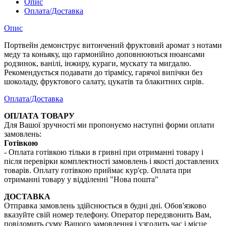
Опис
Оплата/Доставка
Опис
Портвейн демонструє витончений фруктовий аромат з нотами
меду та коньяку, що гармонійно доповнюються нюансами
родзинок, ванілі, інжиру, кураги, мускату та мигдалю.
Рекомендується подавати до тірамісу, гарячої випічки без
шоколаду, фруктового салату, цукатів та блакитних сирів.
Оплата/Доставка
ОПЛАТА ТОВАРУ
Для Вашої зручності ми пропонуємо наступні форми оплати
замовлень:
Готівкою
- Оплата готівкою тільки в гривні при отриманні товару і
після перевірки комплектності замовлень і якості доставлених
товарів. Оплату готівкою приймає кур'єр. Оплата при
отриманні товару у відділенні "Нова пошта"
ДОСТАВКА
Отправка замовлень здійснюється в будні дні. Обов'язково
вказуйте свій номер телефону. Оператор передзвонить Вам,
повідомить суму Вашого замовлення і узгодить час і місце