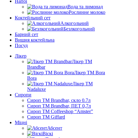
Напої
Вода та лимонад
Рослинне молоко
Коктейльний сет
Алкогольний
Безлкогольний
Барний сет
Вишня коктейльна
Посуд
Лікер
Лікер ТМ
Brandbar
Лікер ТМ Bora
Bora
Лікер ТМ
Nadaluxe
Сиропи
Сироп TM Brandbar, скло 0.7л
Сироп TM Brandbar, ПЕТ 0,7л
Сироп TM Coffeeshop “Amster”
Сироп TM Giffard
Міцні
Абсент
Віскі