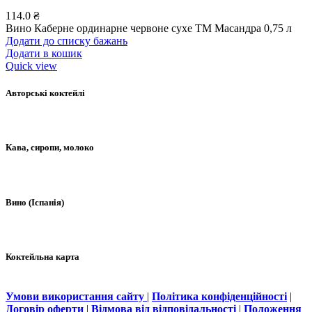
114.0
₴
Вино Каберне ординарне червоне сухе ТМ Масандра 0,75 л
Додати до списку бажань
Додати в кошик
Quick view
Авторські коктейлі
Кава, сиропи, молоко
Вино (Іспанія)
Коктейльна карта
Умови використання сайту
|
Політика конфіденційності
|
Договір оферти
|
Відмова від відповідальності
|
Положення