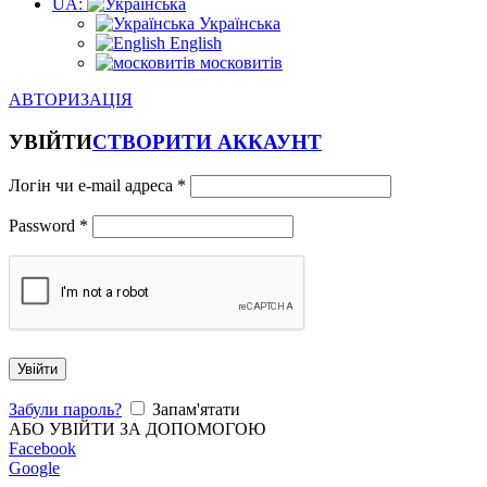
UA:
Українська
English
московитів
АВТОРИЗАЦІЯ
УВІЙТИ
СТВОРИТИ АККАУНТ
Логін чи e-mail адреса
*
Password
*
Увійти
Забули пароль?
Запам'ятати
АБО УВІЙТИ ЗА ДОПОМОГОЮ
Facebook
Google