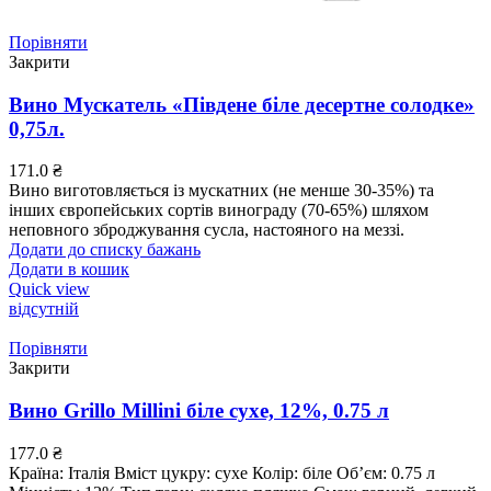
Порівняти
Закрити
Вино Мускатель «Південе біле десертне солодке»
0,75л.
171.0
₴
Вино виготовляється із мускатних (не менше 30-35%) та
інших європейських сортів винограду (70-65%) шляхом
неповного зброджування сусла, настояного на меззі.
Додати до списку бажань
Додати в кошик
Quick view
відсутній
Порівняти
Закрити
Вино Grillo Millini біле сухе, 12%, 0.75 л
177.0
₴
Країна: Італія Вміст цукру: сухе Колір: біле Об’єм: 0.75 л