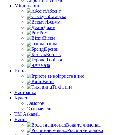
Сироп TM Giffard
Міцні напої
Абсент
Самбука
Вермут
Джин
Ром
Віски
Текіла
Бренді
Коньяк
Горілка
Чача
Вино
Ігристе вино
Вино
Тихі вина
Настоянка
Крафт
Самогон
Сало мелене
ТМ Askaneli
Напої
Вода та лимонад
Рослинне молоко