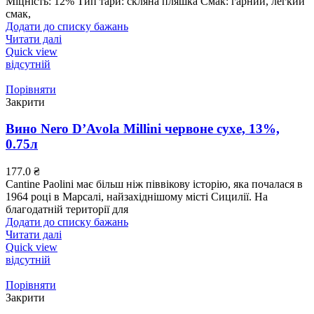
Міцність: 12% Тип тари: скляна пляшка Смак: гарний, легкий
смак,
Додати до списку бажань
Читати далі
Quick view
відсутній
Порівняти
Закрити
Вино Nero D’Avola Millini червоне сухе, 13%,
0.75л
177.0
₴
Cantine Paolini має більш ніж піввікову історію, яка почалася в
1964 році в Марсалі, найзахіднішому місті Сицилії. На
благодатній території для
Додати до списку бажань
Читати далі
Quick view
відсутній
Порівняти
Закрити