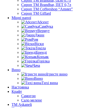
Сироп TM Brandbar, скло 0.7л
Сироп TM Brandbar, ПЕТ 0,7л
Сироп TM Coffeeshop “Amster”
Сироп TM Giffard
Міцні напої
Абсент
Самбука
Вермут
Джин
Ром
Віски
Текіла
Бренді
Коньяк
Горілка
Чача
Вино
Ігристе вино
Вино
Тихі вина
Настоянка
Крафт
Самогон
Сало мелене
ТМ Askaneli