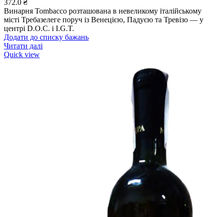
372.0
₴
Винарня Tombacco розташована в невеликому італійському
місті Требазелеге поруч із Венецією, Падуєю та Тревізо — у
центрі D.O.C. і I.G.T.
Додати до списку бажань
Читати далі
Quick view