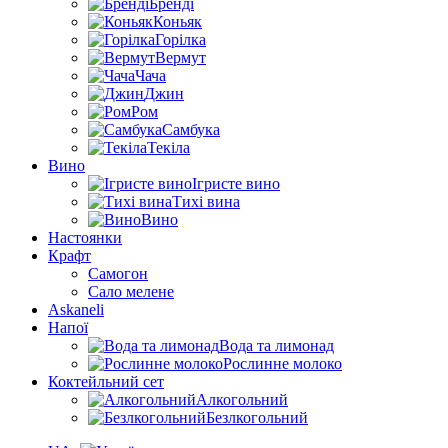
Бренді
Коньяк
Горілка
Вермут
Чача
Джин
Ром
Самбука
Текіла
Вино
Ігристе вино
Тихі вина
Вино
Настоянки
Крафт
Самогон
Сало мелене
Askaneli
Напої
Вода та лимонад
Рослинне молоко
Коктейльний сет
Алкогольний
Безлкогольний