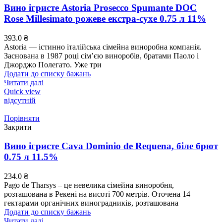
Вино ігристе Astoria Prosecco Spumante DOC
Rose Millesimato рожеве екстра-сухе 0.75 л 11%
393.0
₴
Astoria — істинно італійська сімейна виноробна компанія.
Заснована в 1987 році сім’єю виноробів, братами Паоло і
Джорджо Полегато. Уже три
Додати до списку бажань
Читати далі
Quick view
відсутній
Порівняти
Закрити
Вино ігристе Cava Dominio de Requena, біле брют
0.75 л 11.5%
234.0
₴
Pago de Tharsys – це невелика сімейна виноробня,
розташована в Рекені на висоті 700 метрів. Оточена 14
гектарами органічних виноградників, розташована
Додати до списку бажань
Читати далі