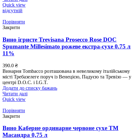
Quick view
відсутній
Порівняти
Закрити
Вино ігристе Trevisana Prosecco Rose DOC
Spumante Millesimato рожеве екстра-сухе 0.75 л
11%
390.0
₴
Винарня Tombacco розташована в невеликому італійському
місті Требазелеге поруч із Венецією, Падуєю та Тревізо — у
центрі D.O.C. і I.G.T.
Додати до списку бажань
Читати далі
Quick view
Порівняти
Закрити
Вино Каберне ординарне червоне сухе ТМ
Масандра 0,75 л