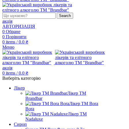
Search
акція
АВТОРИЗАЦІЯ
0
Обране
0
Порівняти
0
items
/
0.0
₴
Меню
акція
0
items
/
0.0
₴
Виберіть категорію
Лікер
Лікер ТМ
Brandbar
Лікер ТМ Bora
Bora
Лікер ТМ
Nadaluxe
Сироп