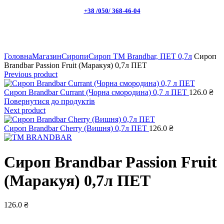
+38 /050/ 368-46-04
Натисніть, щоб збільшити
Головна
Магазин
Сиропи
Сироп TM Brandbar, ПЕТ 0,7л
Сироп
Brandbar Passion Fruit (Маракуя) 0,7л ПЕТ
Previous product
Сироп Brandbar Currant (Чорна смородина) 0,7 л ПЕТ
126.0
₴
Повернутися до продуктів
Next product
Сироп Brandbar Cherry (Вишня) 0,7л ПЕТ
126.0
₴
Сироп Brandbar Passion Fruit
(Маракуя) 0,7л ПЕТ
126.0
₴