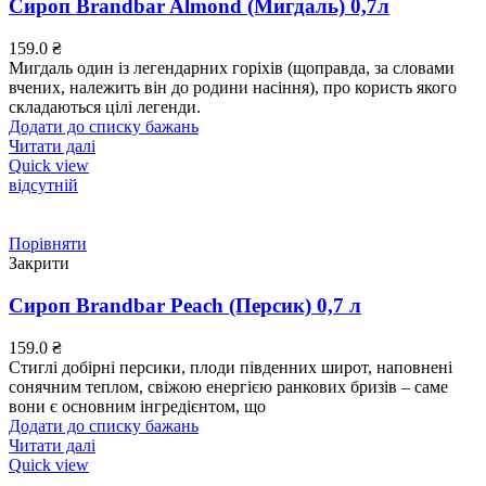
Сироп Brandbar Almond (Мигдаль) 0,7л
159.0
₴
Мигдаль один із легендарних горіхів (щоправда, за словами
вчених, належить він до родини насіння), про користь якого
складаються цілі легенди.
Додати до списку бажань
Читати далі
Quick view
відсутній
Порівняти
Закрити
Сироп Brandbar Peach (Персик) 0,7 л
159.0
₴
Стиглі добірні персики, плоди південних широт, наповнені
сонячним теплом, свіжою енергією ранкових бризів – саме
вони є основним інгредієнтом, що
Додати до списку бажань
Читати далі
Quick view