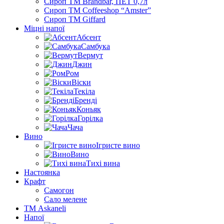
Сироп TM Brandbar, ПЕТ 0,7л
Сироп TM Coffeeshop “Amster”
Сироп TM Giffard
Міцні напої
Абсент
Самбука
Вермут
Джин
Ром
Віски
Текіла
Бренді
Коньяк
Горілка
Чача
Вино
Ігристе вино
Вино
Тихі вина
Настоянка
Крафт
Самогон
Сало мелене
ТМ Askaneli
Напої