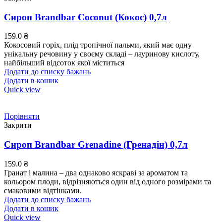
Сироп Brandbar Coconut (Кокос) 0,7л
159.0
₴
Кокосовий горіх, плід тропічної пальми, який має одну
унікальну речовину у своєму складі – лауринову кислоту,
найбільший відсоток якої міститься
Додати до списку бажань
Додати в кошик
Quick view
Порівняти
Закрити
Сироп Brandbar Grenadine (Гренадін) 0,7л
159.0
₴
Гранат і малина – два однаково яскраві за ароматом та
кольором плоди, відрізняються один від одного розмірами та
смаковими відтінками.
Додати до списку бажань
Додати в кошик
Quick view