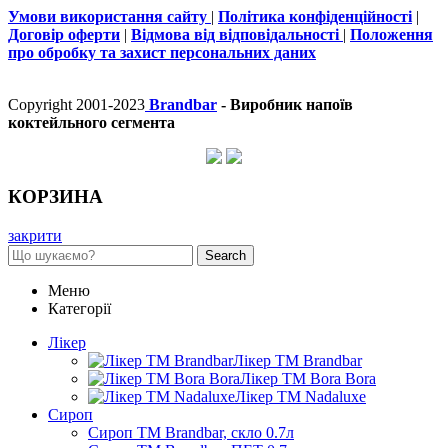
Умови використання сайту
|
Політика конфіденційності
|
Договір оферти
|
Відмова від відповідальності
|
Положення
про обробку та захист персональних даних
Copyright 2001-2023
Brandbar
- Виробник напоїв
коктейльного сегмента
КОРЗИНА
закрити
Search
Меню
Категорії
Лікер
Лікер ТМ Brandbar
Лікер ТМ Bora Bora
Лікер ТМ Nadaluxe
Сироп
Сироп TM Brandbar, скло 0.7л