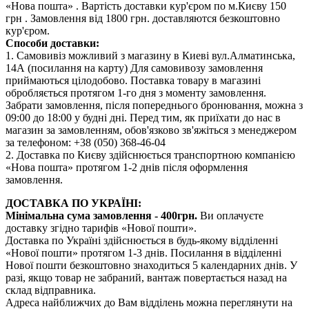
«Нова пошта» . Вартість доставки кур'єром по м.Києву 150
грн . Замовлення від 1800 грн. доставляются безкоштовно
кур'єром.
Способи доставки:
1. Самовивіз можливий з магазину в Киеві вул.Алматинська,
14А (посилання на карту) Для самовивозу замовлення
приймаються цілодобово. Поставка товару в магазині
обробляється протягом 1-го дня з моменту замовлення.
Забрати замовлення, після попереднього бронювання, можна з
09:00 до 18:00 у будні дні. Перед тим, як приїхати до нас в
магазин за замовленням, обов'язково зв'яжіться з менеджером
за телефоном: +38 (050) 368-46-04
2. Доставка по Києву здійснюється транспортною компанією
«Нова пошта» протягом 1-2 днів після оформлення
замовлення.
ДОСТАВКА ПО УКРАЇНІ:
Мінімальна сума замовлення - 400грн.
Ви оплачуєте
доставку згідно тарифів «Нової пошти».
Доставка по Україні здійснюється в будь-якому відділенні
«Нової пошти» протягом 1-3 днів. Посилання в відділенні
Нової пошти безкоштовно знаходиться 5 календарних днів. У
разі, якщо товар не забраний, вантаж повертається назад на
склад відправника.
Адреса найближчих до Вам відділень можна переглянути на