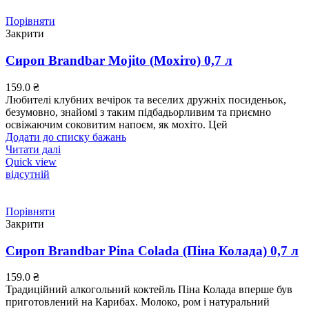
Порівняти
Закрити
Сироп Brandbar Mojito (Мохіто) 0,7 л
159.0
₴
Любителі клубних вечірок та веселих дружніх посиденьок,
безумовно, знайомі з таким підбадьорливим та приємно
освіжаючим соковитим напоєм, як мохіто. Цей
Додати до списку бажань
Читати далі
Quick view
відсутній
Порівняти
Закрити
Сироп Brandbar Pina Colada (Піна Колада) 0,7 л
159.0
₴
Традиційний алкогольний коктейль Піна Колада вперше був
приготовлений на Карибах. Молоко, ром і натуральний