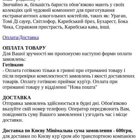
Звичайно ж, більшість бариста обов’язково мають у своїх
колекціях цей чудовий компонент для приготування
екстравагантних алкогольних коктейлів, таких як: Ураган,
Томі Ді сауер, Світлофор, Карибський бриз, Бухарест, Бока
Чика, Справжня пристрасть, Карибська кава, інші.
Оплата/Доставка
ОПЛАТА ТОВАРУ
Для Вашої зручності ми пропонуємо наступні форми оплати
замовлень:
Готівкою
- Оплата готівкою тільки в гривні при отриманні товару і
після перевірки комплектності замовлень і якості доставлених
товарів. Оплату готівкою приймає кур'єр. Оплата при
отриманні товару у відділенні "Нова пошта"
ДОСТАВКА
Отправка замовлень здійснюється в будні дні. Обов'язково
вказуйте свій номер телефону. Оператор передзвонить Вам,
повідомить суму Вашого замовлення і узгодить час і місце
доставки.
Доставка по Києву
Мінімальна сума замовлення - 600грн,
для доставки по Києву кур`єром або транспортною компанією