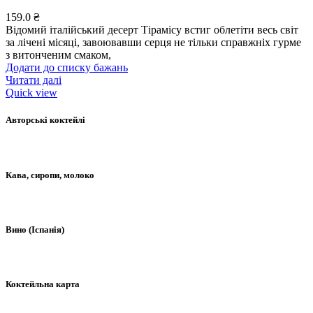
159.0
₴
Відомий італійський десерт Тірамісу встиг облетіти весь світ
за лічені місяці, завоювавши серця не тільки справжніх гурме
з витонченим смаком,
Додати до списку бажань
Читати далі
Quick view
Авторські коктейлі
Кава, сиропи, молоко
Вино (Іспанія)
Коктейльна карта