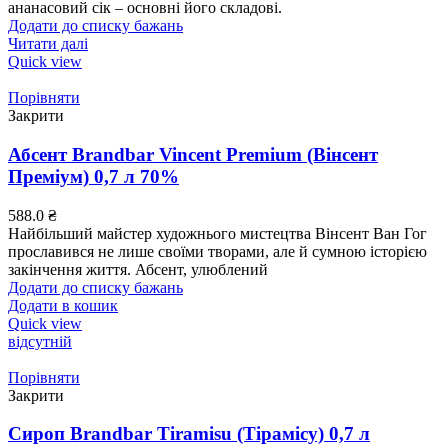
ананасовий сік – основні його складові.
Додати до списку бажань
Читати далі
Quick view
Порівняти
Закрити
Абсент Brandbar Vincent Premium (Вінсент
Преміум) 0,7 л 70%
588.0
₴
Найбільший майстер художнього мистецтва Вінсент Ван Гог
прославився не лише своїми творами, але й сумною історією
закінчення життя. Абсент, улюблений
Додати до списку бажань
Додати в кошик
Quick view
відсутній
Порівняти
Закрити
Сироп Brandbar Tiramisu (Тірамісу) 0,7 л