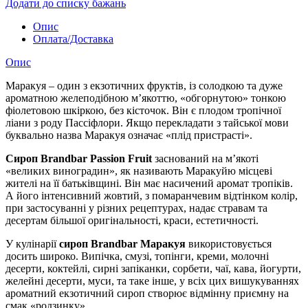
Додати до списку бажань
Опис
Оплата/Доставка
Опис
Маракуя – один з екзотичних фруктів, із солодкою та дуже
ароматною желеподібною м’якоттю, «обгорнутою» тонкою
фіолетовою шкіркою, без кісточок. Він є плодом тропічної
ліани з роду Пассіфлори. Якщо перекладати з тайської мови
буквально назва Маракуя означає «плід пристрасті».
Сироп Brandbar Passion Fruit
заснований на м’якоті
«великих виноградин», як називають Маракуйю місцеві
жителі на її батьківщині. Він має насичений аромат тропіків.
А його інтенсивний жовтий, з помаранчевим відтінком колір,
при застосуванні у різних рецептурах, надає стравам та
десертам більшої оригінальності, краси, естетичності.
У кулінарії
сироп Brandbar Маракуя
використовується
досить широко. Випічка, смузі, топінги, креми, молочні
десерти, коктейлі, сирні запіканки, сорбети, чаї, кава, йогурти,
желейні десерти, муси, та таке інше, у всіх цих вишукуваннях
ароматний екзотичний сироп створює відмінну приємну на
смак «родзинку».