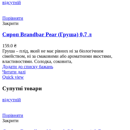
відсутній
Порівняти
Закрити
Сироп Brandbar Pear (Груша) 0,7 л
159.0
₴
Груша – плід, який не має рівних ні за біологічним
сімейством, ні за смаковими або ароматними якостями,
властивостями. Солодка, соковита,
Додати до списку бажань
Читати далі
Quick view
Супутні товари
відсутній
Порівняти
Закрити