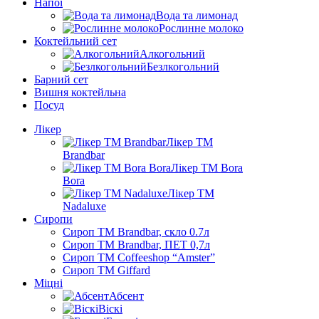
Напої
Вода та лимонад
Рослинне молоко
Коктейльний сет
Алкогольний
Безлкогольний
Барний сет
Вишня коктейльна
Посуд
Лікер
Лікер ТМ
Brandbar
Лікер ТМ Bora
Bora
Лікер ТМ
Nadaluxe
Сиропи
Сироп TM Brandbar, скло 0.7л
Сироп TM Brandbar, ПЕТ 0,7л
Сироп TM Coffeeshop “Amster”
Сироп TM Giffard
Міцні
Абсент
Віскі