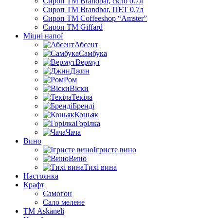
Сироп TM Brandbar, скло 0.7л
Сироп TM Brandbar, ПЕТ 0,7л
Сироп TM Coffeeshop “Amster”
Сироп TM Giffard
Міцні напої
Абсент
Самбука
Вермут
Джин
Ром
Віски
Текіла
Бренді
Коньяк
Горілка
Чача
Вино
Ігристе вино
Вино
Тихі вина
Настоянка
Крафт
Самогон
Сало мелене
ТМ Askaneli