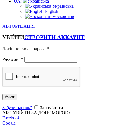
UA:
Українська
English
московитів
АВТОРИЗАЦІЯ
УВІЙТИ
СТВОРИТИ АККАУНТ
Логін чи e-mail адреса
*
Password
*
Увійти
Забули пароль?
Запам'ятати
АБО УВІЙТИ ЗА ДОПОМОГОЮ
Facebook
Google