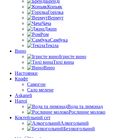
Бренді
Коньяк
Горілка
Вермут
Чача
Джин
Ром
Самбука
Текіла
Вино
Ігристе вино
Тихі вина
Вино
Настоянки
Крафт
Самогон
Сало мелене
Askaneli
Напої
Вода та лимонад
Рослинне молоко
Коктейльний сет
Алкогольний
Безлкогольний