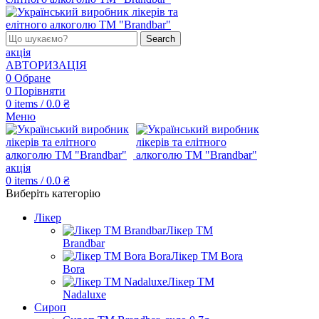
Search
акція
АВТОРИЗАЦІЯ
0
Обране
0
Порівняти
0
items
/
0.0
₴
Меню
акція
0
items
/
0.0
₴
Виберіть категорію
Лікер
Лікер ТМ
Brandbar
Лікер ТМ Bora
Bora
Лікер ТМ
Nadaluxe
Сироп