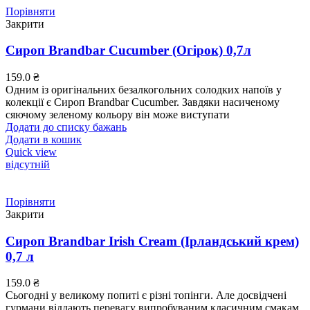
Порівняти
Закрити
Сироп Brandbar Cucumber (Огірок) 0,7л
159.0
₴
Одним із оригінальних безалкогольних солодких напоїв у
колекції є Сироп Brandbar Cucumber. Завдяки насиченому
сяючому зеленому кольору він може виступати
Додати до списку бажань
Додати в кошик
Quick view
відсутній
Порівняти
Закрити
Сироп Brandbar Irish Cream (Ірландський крем)
0,7 л
159.0
₴
Сьогодні у великому попиті є різні топінги. Але досвідчені
гурмани віддають перевагу випробуваним класичним смакам.