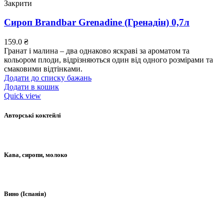
Закрити
Сироп Brandbar Grenadine (Гренадін) 0,7л
159.0
₴
Гранат і малина – два однаково яскраві за ароматом та
кольором плоди, відрізняються один від одного розмірами та
смаковими відтінками.
Додати до списку бажань
Додати в кошик
Quick view
Авторські коктейлі
Кава, сиропи, молоко
Вино (Іспанія)