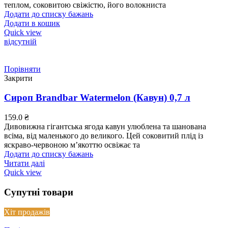
теплом, соковитою свіжістю, його волокниста
Додати до списку бажань
Додати в кошик
Quick view
відсутній
Порівняти
Закрити
Сироп Brandbar Watermelon (Кавун) 0,7 л
159.0
₴
Дивовижна гігантська ягода кавун улюблена та шанована
всіма, від маленького до великого. Цей соковитий плід із
яскраво-червоною м’якоттю освіжає та
Додати до списку бажань
Читати далі
Quick view
Супутні товари
Хіт продажів