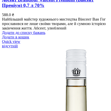
Преміум) 0,7 л 70%
588.0
₴
Найбільший майстер художнього мистецтва Вінсент Ван Гог
прославився не лише своїми творами, але й сумною історією
закінчення життя. Абсент, улюблений
Додати до списку бажань
Додати в кошик
Quick view
відсутній