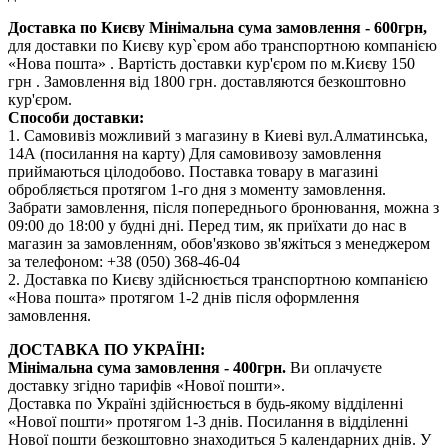
Доставка по Києву
Мінімальна сума замовлення - 600грн,
для доставки по Києву кур`єром або транспортною компанією
«Нова пошта» . Вартість доставки кур'єром по м.Києву 150
грн . Замовлення від 1800 грн. доставляются безкоштовно
кур'єром.
Способи доставки:
1. Самовивіз можливий з магазину в Киеві вул.Алматинська,
14А (посилання на карту) Для самовивозу замовлення
приймаються цілодобово. Поставка товару в магазині
обробляється протягом 1-го дня з моменту замовлення.
Забрати замовлення, після попереднього бронювання, можна з
09:00 до 18:00 у будні дні. Перед тим, як приїхати до нас в
магазин за замовленням, обов'язково зв'яжіться з менеджером
за телефоном: +38 (050) 368-46-04
2. Доставка по Києву здійснюється транспортною компанією
«Нова пошта» протягом 1-2 днів після оформлення
замовлення.
ДОСТАВКА ПО УКРАЇНІ:
Мінімальна сума замовлення - 400грн.
Ви оплачуєте
доставку згідно тарифів «Нової пошти».
Доставка по Україні здійснюється в будь-якому відділенні
«Нової пошти» протягом 1-3 днів. Посилання в відділенні
Нової пошти безкоштовно знаходиться 5 календарних днів. У