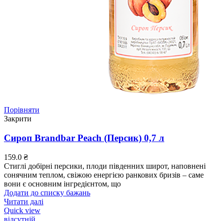
Порівняти
Закрити
Сироп Brandbar Peach (Персик) 0,7 л
159.0
₴
Стиглі добірні персики, плоди південних широт, наповнені
сонячним теплом, свіжою енергією ранкових бризів – саме
вони є основним інгредієнтом, що
Додати до списку бажань
Читати далі
Quick view
відсутній