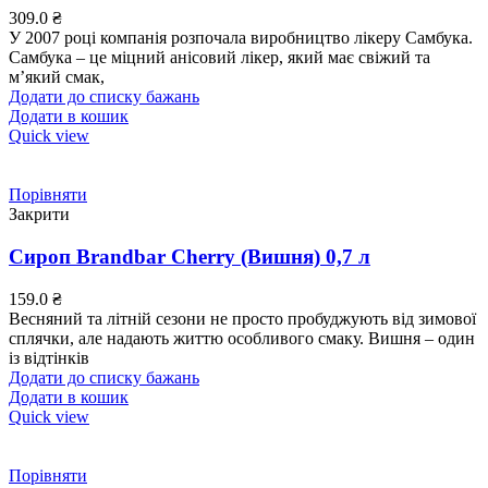
309.0
₴
У 2007 році компанія розпочала виробництво лікеру Самбука.
Самбука – це міцний анісовий лікер, який має свіжий та
м’який смак,
Додати до списку бажань
Додати в кошик
Quick view
Порівняти
Закрити
Сироп Brandbar Cherry (Вишня) 0,7 л
159.0
₴
Весняний та літній сезони не просто пробуджують від зимової
сплячки, але надають життю особливого смаку. Вишня – один
із відтінків
Додати до списку бажань
Додати в кошик
Quick view
Порівняти