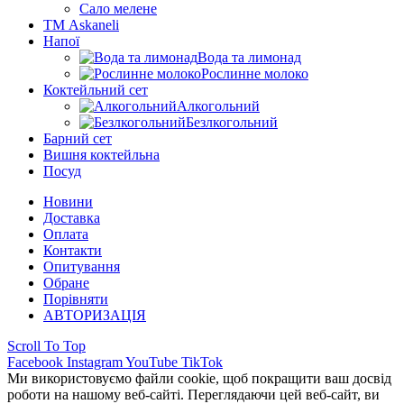
Сало мелене
ТМ Askaneli
Напої
Вода та лимонад
Рослинне молоко
Коктейльний сет
Алкогольний
Безлкогольний
Барний сет
Вишня коктейльна
Посуд
Новини
Доставка
Оплата
Контакти
Опитування
Обране
Порівняти
АВТОРИЗАЦІЯ
Scroll To Top
Facebook
Instagram
YouTube
TikTok
Ми використовуємо файли cookie, щоб покращити ваш досвід
роботи на нашому веб-сайті. Переглядаючи цей веб-сайт, ви