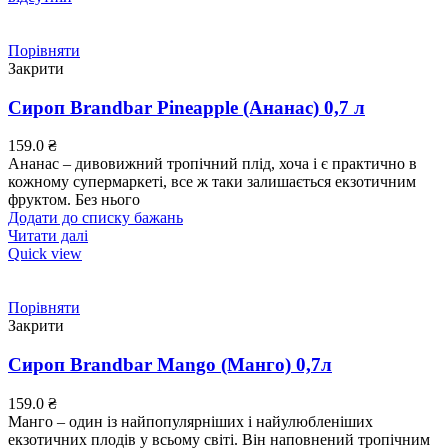
Порівняти
Закрити
Сироп Brandbar Pineapple (Ананас) 0,7 л
159.0
₴
Ананас – дивовижний тропічний плід, хоча і є практично в
кожному супермаркеті, все ж таки залишається екзотичним
фруктом. Без нього
Додати до списку бажань
Читати далі
Quick view
Порівняти
Закрити
Сироп Brandbar Mango (Манго) 0,7л
159.0
₴
Манго – один із найпопулярніших і найулюбленіших
екзотичних плодів у всьому світі. Він наповнений тропічним