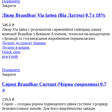
Порівняти
Закрити
Лікер Brandbar Via lattea (Віа Латтеа) 0,7л 18%
546.0
₴
Лікер Via lattea є результатом гармонійної співпраці нашої
компанії Brandbar з Кевіном Алленом, технологом-кондитером
з Ірландії та голландським виробником першокласних
Додати до списку бажань
Додати в кошик
Quick view
відсутній
Порівняти
Закрити
Сироп Brandbar Currant (Чорна смородина) 0,7
л
159.0
₴
Сироп – солодка рідина підвищеного рівня густини з розряду
безалкогольних напоїв. Для його виробництва завжди