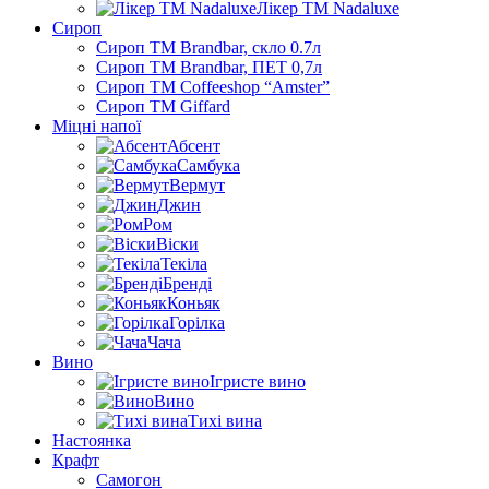
Лікер ТМ Nadaluxe
Сироп
Сироп TM Brandbar, скло 0.7л
Сироп TM Brandbar, ПЕТ 0,7л
Сироп TM Coffeeshop “Amster”
Сироп TM Giffard
Міцні напої
Абсент
Самбука
Вермут
Джин
Ром
Віски
Текіла
Бренді
Коньяк
Горілка
Чача
Вино
Ігристе вино
Вино
Тихі вина
Настоянка
Крафт
Самогон