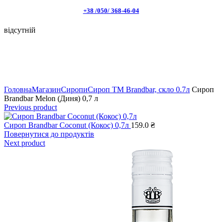
+38 /050/ 368-46-04
відсутній
Натисніть, щоб збільшити
Головна
Магазин
Сиропи
Сироп TM Brandbar, скло 0.7л
Сироп
Brandbar Melon (Диня) 0,7 л
Previous product
Сироп Brandbar Coconut (Кокос) 0,7л
159.0
₴
Повернутися до продуктів
Next product