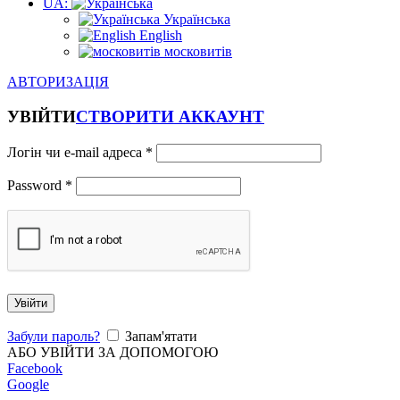
UA:
Українська
English
московитів
АВТОРИЗАЦІЯ
УВІЙТИ
СТВОРИТИ АККАУНТ
Логін чи e-mail адреса
*
Password
*
Увійти
Забули пароль?
Запам'ятати
АБО УВІЙТИ ЗА ДОПОМОГОЮ
Facebook
Google