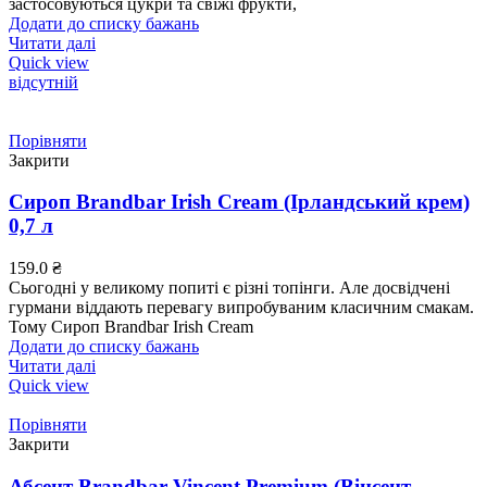
застосовуються цукри та свіжі фрукти,
Додати до списку бажань
Читати далі
Quick view
відсутній
Порівняти
Закрити
Сироп Brandbar Irish Cream (Ірландський крем)
0,7 л
159.0
₴
Сьогодні у великому попиті є різні топінги. Але досвідчені
гурмани віддають перевагу випробуваним класичним смакам.
Тому Сироп Brandbar Irish Cream
Додати до списку бажань
Читати далі
Quick view
Порівняти
Закрити
Абсент Brandbar Vincent Premium (Вінсент