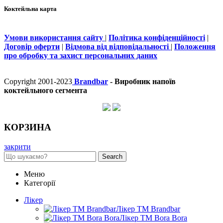
Коктейльна карта
Умови використання сайту
|
Політика конфіденційності
|
Договір оферти
|
Відмова від відповідальності
|
Положення
про обробку та захист персональних даних
Copyright 2001-2023
Brandbar
- Виробник напоїв
коктейльного сегмента
КОРЗИНА
закрити
Search
Меню
Категорії
Лікер
Лікер ТМ Brandbar
Лікер ТМ Bora Bora