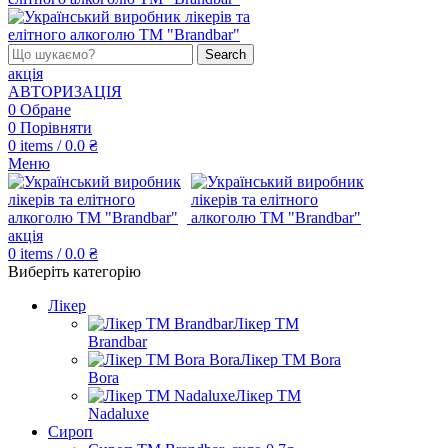
Search
акція
АВТОРИЗАЦІЯ
0
Обране
0
Порівняти
0
items
/
0.0
₴
Меню
акція
0
items
/
0.0
₴
Виберіть категорію
Лікер
Лікер ТМ
Brandbar
Лікер ТМ Bora
Bora
Лікер ТМ
Nadaluxe
Сироп