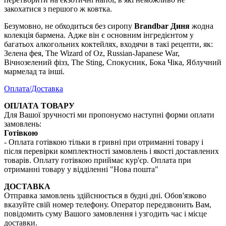
закохатися з першого ж ковтка.
Безумовно, не обходиться без сиропу
Brandbar Диня
жодна
колекція бармена. Адже він є основним інгредієнтом у
багатьох алкогольних коктейлях, входячи в такі рецепти, як:
Зелена фея, The Wizard of Oz, Russian-Japanese War,
Вічнозелений фізз, The Sting, Спокусник, Бока Чіка, Яблучний
мармелад та інші.
Оплата/Доставка
ОПЛАТА ТОВАРУ
Для Вашої зручності ми пропонуємо наступні форми оплати
замовлень:
Готівкою
- Оплата готівкою тільки в гривні при отриманні товару і
після перевірки комплектності замовлень і якості доставлених
товарів. Оплату готівкою приймає кур'єр. Оплата при
отриманні товару у відділенні "Нова пошта"
ДОСТАВКА
Отправка замовлень здійснюється в будні дні. Обов'язково
вказуйте свій номер телефону. Оператор передзвонить Вам,
повідомить суму Вашого замовлення і узгодить час і місце
доставки.