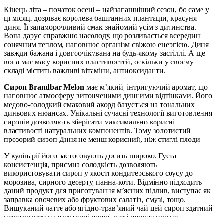
Кінець літа – початок осені – найзапашніший сезон, бо саме у
ці місяці дозріває королева баштанних плантацій, красуня
диня. Її запаморочливий смак знайомий усім з дитинства.
Вона дарує справжню насолоду, що розливається всередині
сонячним теплом, наповнює організм свіжою енергією. Диня
завжди бажана і довгоочікувана на будь-якому застіллі. А ще
вона має масу корисних властивостей, оскільки у своєму
складі містить важливі вітаміни, антиоксиданти.
Сироп Brandbar Melon
має м’який, інтригуючий аромат, що
наповнює атмосферу витонченими динними відтінками. Його
медово-солодкий смаковий акорд базується на тональних
диньових нюансах. Унікальні сучасні технології виготовлення
сиропів дозволяють зберігати максимально корисні
властивості натуральних компонентів. Тому золотистий
прозорий сироп Диня не менш корисний, ніж стиглі плоди.
У кулінарії його застосовують досить широко. Густа
консистенція, приємна солодкість дозволяють
використовувати сироп у якості кондитерського соусу до
морозива, сирного десерту, панна-коти. Відмінно підходить
даний продукт для приготування м’ясних підлив, виступає як
заправка овочевих або фруктових салатів, смузі, тощо.
Вишуканий латте або ягідно-трав’яний чай цей сироп здатний
перетворити на екзотичні напої, в які неможливо не