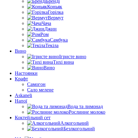
Бренді
Коньяк
Горілка
Вермут
Чача
Джин
Ром
Самбука
Текіла
Вино
Ігристе вино
Тихі вина
Вино
Настоянки
Крафт
Самогон
Сало мелене
Askaneli
Напої
Вода та лимонад
Рослинне молоко
Коктейльний сет
Алкогольний
Безлкогольний