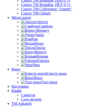
Сироп TM Brandbar, скло 0.7л
Сироп TM Brandbar, ПЕТ 0,7л
Сироп TM Coffeeshop “Amster”
Сироп TM Giffard
Міцні напої
Абсент
Самбука
Вермут
Джин
Ром
Віски
Текіла
Бренді
Коньяк
Горілка
Чача
Вино
Ігристе вино
Вино
Тихі вина
Настоянка
Крафт
Самогон
Сало мелене
ТМ Askaneli