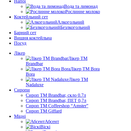
Напої
Вода та лимонад
Рослинне молоко
Коктейльний сет
Алкогольний
Безлкогольний
Барний сет
Вишня коктейльна
Посуд
Лікер
Лікер ТМ
Brandbar
Лікер ТМ Bora
Bora
Лікер ТМ
Nadaluxe
Сиропи
Сироп TM Brandbar, скло 0.7л
Сироп TM Brandbar, ПЕТ 0,7л
Сироп TM Coffeeshop “Amster”
Сироп TM Giffard
Міцні
Абсент
Віскі