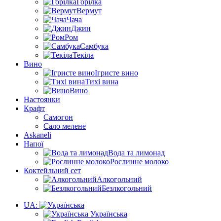
Горілка
Вермут
Чача
Джин
Ром
Самбука
Текіла
Вино
Ігристе вино
Тихі вина
Вино
Настоянки
Крафт
Самогон
Сало мелене
Askaneli
Напої
Вода та лимонад
Рослинне молоко
Коктейльний сет
Алкогольний
Безлкогольний
UA:
Українська