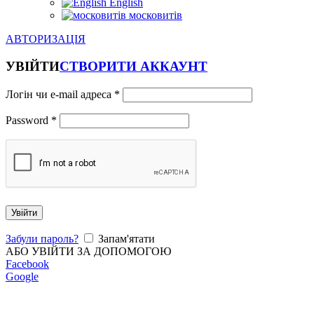
English
московитів
АВТОРИЗАЦІЯ
УВІЙТИ
СТВОРИТИ АККАУНТ
Логін чи e-mail адреса
*
Password
*
Увійти
Забули пароль?
Запам'ятати
АБО УВІЙТИ ЗА ДОПОМОГОЮ
Facebook
Google