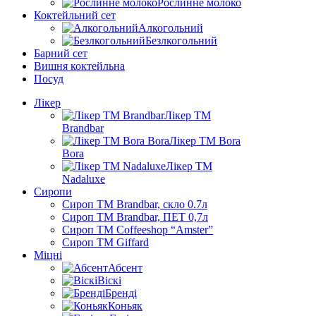
Рослинне молоко
Коктейльний сет
Алкогольний
Безлкогольний
Барний сет
Вишня коктейльна
Посуд
Лікер
Лікер ТМ
Brandbar
Лікер ТМ Bora
Bora
Лікер ТМ
Nadaluxe
Сиропи
Сироп TM Brandbar, скло 0.7л
Сироп TM Brandbar, ПЕТ 0,7л
Сироп TM Coffeeshop “Amster”
Сироп TM Giffard
Міцні
Абсент
Віскі
Бренді
Коньяк