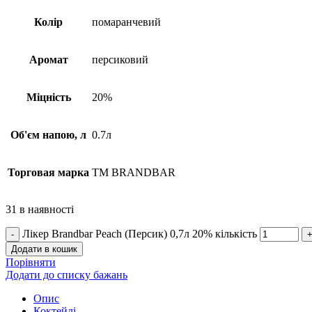
Колір
помаранчевий
Аромат
персиковий
Міцність
20%
Об'єм напою, л
0.7л
Торговая марка
TM BRANDBAR
31 в наявності
Лікер Brandbar Peach (Персик) 0,7л 20% кількість
Додати в кошик
Порівняти
Додати до списку бажань
Опис
Коктейлі