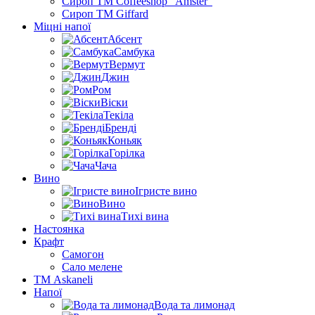
Сироп TM Coffeeshop “Amster”
Сироп TM Giffard
Міцні напої
Абсент
Самбука
Вермут
Джин
Ром
Віски
Текіла
Бренді
Коньяк
Горілка
Чача
Вино
Ігристе вино
Вино
Тихі вина
Настоянка
Крафт
Самогон
Сало мелене
ТМ Askaneli
Напої
Вода та лимонад