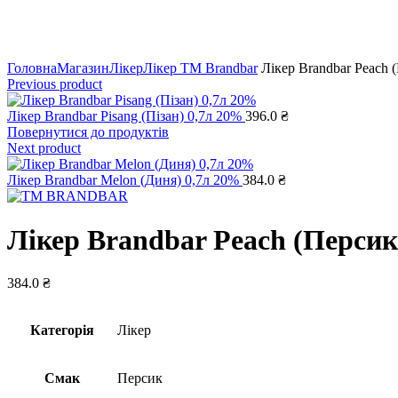
Натисніть, щоб збільшити
Головна
Магазин
Лікер
Лікер ТМ Brandbar
Лікер Brandbar Peach 
Previous product
Лікер Brandbar Pisang (Пізан) 0,7л 20%
396.0
₴
Повернутися до продуктів
Next product
Лікер Brandbar Melon (Диня) 0,7л 20%
384.0
₴
Лікер Brandbar Peach (Персик
384.0
₴
Категорія
Лікер
Смак
Персик