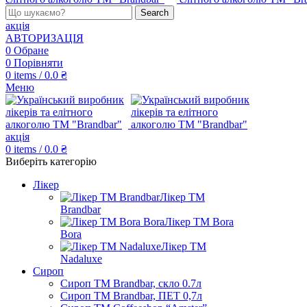
Search
акція
АВТОРИЗАЦІЯ
0
Обране
0
Порівняти
0
items
/
0.0
₴
Меню
акція
0
items
/
0.0
₴
Виберіть категорію
Лікер
Лікер ТМ
Brandbar
Лікер ТМ Bora
Bora
Лікер ТМ
Nadaluxe
Сироп
Сироп TM Brandbar, скло 0.7л
Сироп TM Brandbar, ПЕТ 0,7л