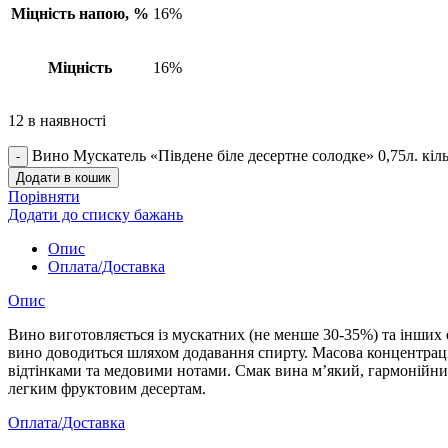
Міцність напою, %
16%
Міцність
16%
12 в наявності
Вино Мускатель «Південе біле десертне солодке» 0,75л. кіль
Додати в кошик
Порівняти
Додати до списку бажань
Опис
Оплата/Доставка
Опис
Вино виготовляється із мускатних (не менше 30-35%) та інших 
вино доводиться шляхом додавання спирту. Масова концентрац
відтінками та медовими нотами. Смак вина м’який, гармонійний
легким фруктовим десертам.
Оплата/Доставка