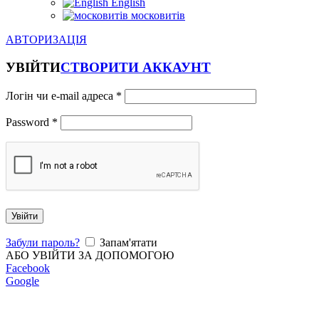
English
московитів
АВТОРИЗАЦІЯ
УВІЙТИ
СТВОРИТИ АККАУНТ
Логін чи e-mail адреса
*
Password
*
Увійти
Забули пароль?
Запам'ятати
АБО УВІЙТИ ЗА ДОПОМОГОЮ
Facebook
Google