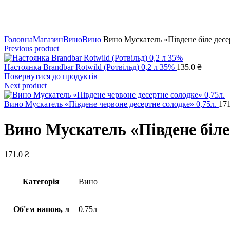
Натисніть, щоб збільшити
Головна
Магазин
Вино
Вино
Вино Мускатель «Південе біле десер
Previous product
Настоянка Brandbar Rotwild (Ротвільд) 0,2 л 35%
135.0
₴
Повернутися до продуктів
Next product
Вино Мускатель «Південе червоне десертне солодке» 0,75л.
17
Вино Мускатель «Південе біле 
171.0
₴
Категорія
Вино
Об'єм напою, л
0.75л