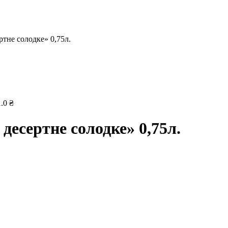
тне солодке» 0,75л.
1.0
₴
десертне солодке» 0,75л.