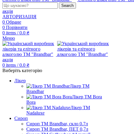
Search
акція
АВТОРИЗАЦІЯ
0
Обране
0
Порівняти
0
items
/
0.0
₴
Меню
акція
0
items
/
0.0
₴
Виберіть категорію
Лікер
Лікер ТМ
Brandbar
Лікер ТМ Bora
Bora
Лікер ТМ
Nadaluxe
Сироп
Сироп TM Brandbar, скло 0.7л
Сироп TM Brandbar, ПЕТ 0,7л