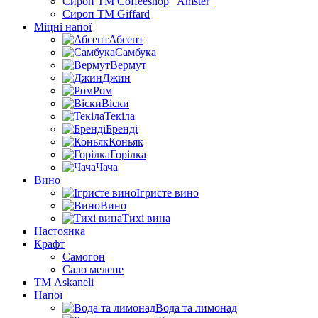
Сироп TM Coffeeshop “Amster”
Сироп TM Giffard
Міцні напої
Абсент
Самбука
Вермут
Джин
Ром
Віски
Текіла
Бренді
Коньяк
Горілка
Чача
Вино
Ігристе вино
Вино
Тихі вина
Настоянка
Крафт
Самогон
Сало мелене
ТМ Askaneli
Напої
Вода та лимонад