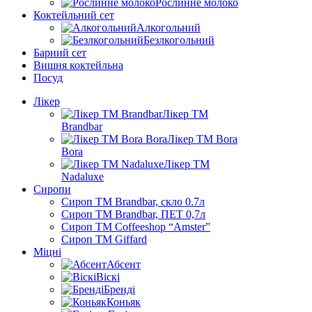
Рослинне молоко
Коктейльний сет
Алкогольний
Безлкогольний
Барний сет
Вишня коктейльна
Посуд
Лікер
Лікер ТМ
Brandbar
Лікер ТМ Bora
Bora
Лікер ТМ
Nadaluxe
Сиропи
Сироп TM Brandbar, скло 0.7л
Сироп TM Brandbar, ПЕТ 0,7л
Сироп TM Coffeeshop “Amster”
Сироп TM Giffard
Міцні
Абсент
Віскі
Бренді
Коньяк