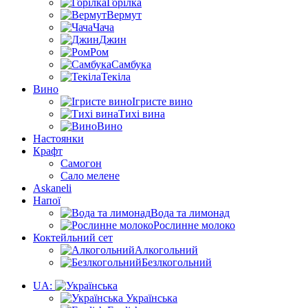
Горілка
Вермут
Чача
Джин
Ром
Самбука
Текіла
Вино
Ігристе вино
Тихі вина
Вино
Настоянки
Крафт
Самогон
Сало мелене
Askaneli
Напої
Вода та лимонад
Рослинне молоко
Коктейльний сет
Алкогольний
Безлкогольний
UA:
Українська