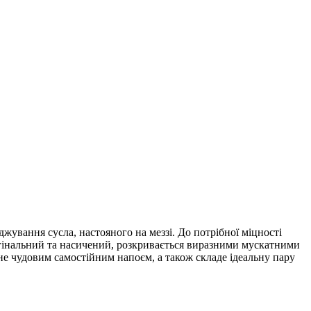
ування сусла, настояного на меззі. До потрібної міцності
гінальний та насичений, розкривається виразними мускатними
не чудовим самостійним напоєм, а також складе ідеальну пару