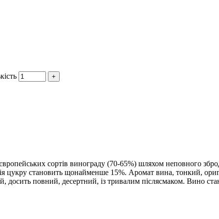
кість
європейських сортів винограду (70-65%) шляхом неповного збродж
ія цукру становить щонайменше 15%. Аромат вина, тонкий, ори
, досить повний, десертний, із тривалим післясмаком. Вино ста