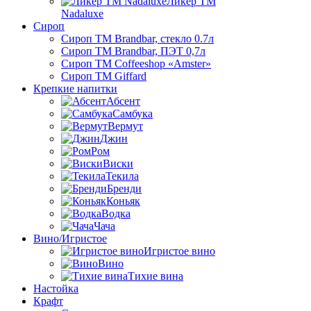
Ликер ТМ
Nadaluxe
Сироп
Сироп TM Brandbar, стекло 0.7л
Сироп TM Brandbar, ПЭТ 0,7л
Сироп TM Coffeeshop «Amster»
Сироп TM Giffard
Крепкие напитки
Абсент
Самбука
Вермут
Джин
Ром
Виски
Текила
Бренди
Коньяк
Водка
Чача
Вино/Игристое
Игристое вино
Вино
Тихие вина
Настойка
Крафт