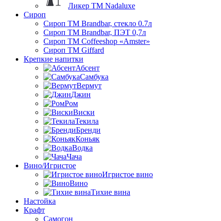
Ликер ТМ Nadaluxe
Сироп
Сироп TM Brandbar, стекло 0.7л
Сироп TM Brandbar, ПЭТ 0,7л
Сироп TM Coffeeshop «Amster»
Сироп TM Giffard
Крепкие напитки
Абсент
Самбука
Вермут
Джин
Ром
Виски
Текила
Бренди
Коньяк
Водка
Чача
Вино/Игристое
Игристое вино
Вино
Тихие вина
Настойка
Крафт
Самогон