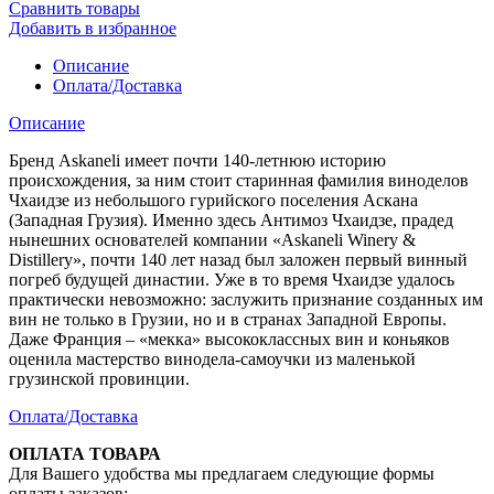
Сравнить товары
Добавить в избранное
Описание
Оплата/Доставка
Описание
Бренд Askaneli имеет почти 140-летнюю историю
происхождения, за ним стоит старинная фамилия виноделов
Чхаидзе из небольшого гурийского поселения Аскана
(Западная Грузия). Именно здесь Антимоз Чхаидзе, прадед
нынешних основателей компании «Askaneli Winery &
Distillery», почти 140 лет назад был заложен первый винный
погреб будущей династии. Уже в то время Чхаидзе удалось
практически невозможно: заслужить признание созданных им
вин не только в Грузии, но и в странах Западной Европы.
Даже Франция – «мекка» высококлассных вин и коньяков
оценила мастерство винодела-самоучки из маленькой
грузинской провинции.
Оплата/Доставка
ОПЛАТА ТОВАРА
Для Вашего удобства мы предлагаем следующие формы
оплаты заказов: