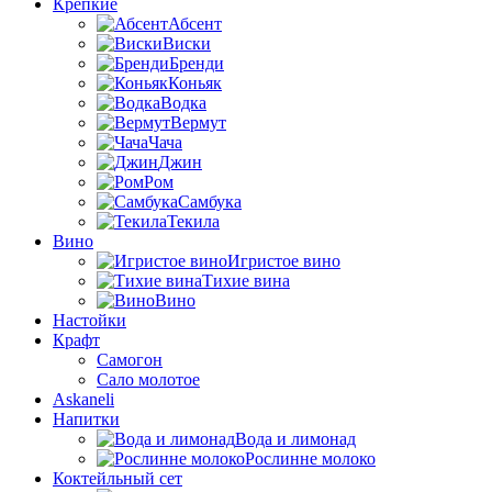
Крепкие
Абсент
Виски
Бренди
Коньяк
Водка
Вермут
Чача
Джин
Ром
Самбука
Текила
Вино
Игристое вино
Тихие вина
Вино
Настойки
Крафт
Самогон
Сало молотое
Askaneli
Напитки
Вода и лимонад
Рослинне молоко
Коктейльный сет