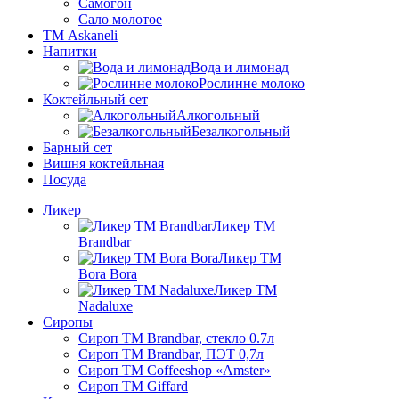
Самогон
Сало молотое
ТМ Askaneli
Напитки
Вода и лимонад
Рослинне молоко
Коктейльный сет
Алкогольный
Безалкогольный
Барный сет
Вишня коктейльная
Посуда
Ликер
Ликер ТМ
Brandbar
Ликер ТМ
Bora Bora
Ликер ТМ
Nadaluxe
Сиропы
Сироп TM Brandbar, стекло 0.7л
Сироп TM Brandbar, ПЭТ 0,7л
Сироп TM Coffeeshop «Amster»
Сироп TM Giffard