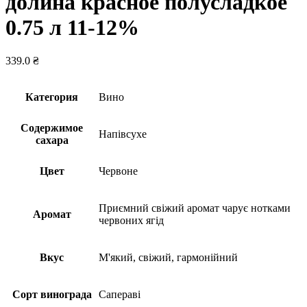
долина красное полусладкое
0.75 л 11-12%
339.0
₴
Категория
Вино
Содержимое
Напівсухе
сахара
Цвет
Червоне
Приємний свіжий аромат чарує нотками
Аромат
червоних ягід
Вкус
М'який, свіжий, гармонійний
Сорт винограда
Сапераві