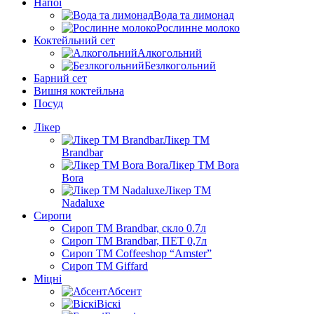
Напої
Вода та лимонад
Рослинне молоко
Коктейльний сет
Алкогольний
Безлкогольний
Барний сет
Вишня коктейльна
Посуд
Лікер
Лікер ТМ
Brandbar
Лікер ТМ Bora
Bora
Лікер ТМ
Nadaluxe
Сиропи
Сироп TM Brandbar, скло 0.7л
Сироп TM Brandbar, ПЕТ 0,7л
Сироп TM Coffeeshop “Amster”
Сироп TM Giffard
Міцні
Абсент
Віскі