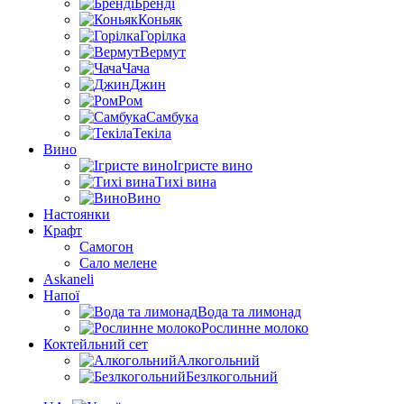
Бренді
Коньяк
Горілка
Вермут
Чача
Джин
Ром
Самбука
Текіла
Вино
Ігристе вино
Тихі вина
Вино
Настоянки
Крафт
Самогон
Сало мелене
Askaneli
Напої
Вода та лимонад
Рослинне молоко
Коктейльний сет
Алкогольний
Безлкогольний