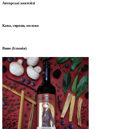
Авторські коктейлі
Кава, сиропи, молоко
Вино (Іспанія)