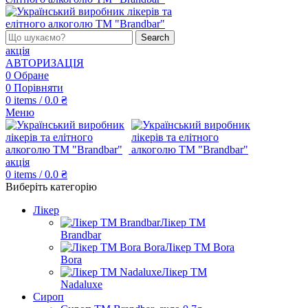
Search
акція
АВТОРИЗАЦІЯ
0
Обране
0
Порівняти
0
items
/
0.0
₴
Меню
акція
0
items
/
0.0
₴
Виберіть категорію
Лікер
Лікер ТМ
Brandbar
Лікер ТМ Bora
Bora
Лікер ТМ
Nadaluxe
Сироп