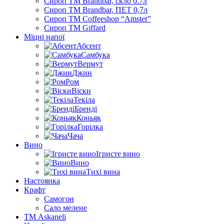
Сироп TM Brandbar, скло 0.7л
Сироп TM Brandbar, ПЕТ 0,7л
Сироп TM Coffeeshop “Amster”
Сироп TM Giffard
Міцні напої
Абсент
Самбука
Вермут
Джин
Ром
Віски
Текіла
Бренді
Коньяк
Горілка
Чача
Вино
Ігристе вино
Вино
Тихі вина
Настоянка
Крафт
Самогон
Сало мелене
ТМ Askaneli