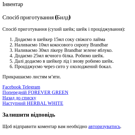
Інвентар
Спосіб приготування (Билд)
Спосіб приготування (сухий шейк; шейк і проціджування):
Додаємо в шейкер 15мл соку свіжого лайма
Наливаємо 10мл кокосового сиропу Brandbar
Наливаємо 30мл лікеру Brandbar зелене яблуко.
Додаємо 25мл яєчного білка. Робимо шейк.
Далі додаємо в шейкер лід і знову робимо шейк.
Проціджуємо через сито у охолоджений бокал.
Прикрашаємо листям м’яти.
Facebook
Telegram
Попередній
FOREVER GREEN
Назад до списку
Наступний
HERBAL WHITE
Залишити відповідь
Щоб відправити коментар вам необхідно
авторизуватись
.