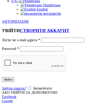
UA:
Українська
English
московитів
АВТОРИЗАЦІЯ
УВІЙТИ
СТВОРИТИ АККАУНТ
Логін чи e-mail адреса
*
Password
*
Увійти
Забули пароль?
Запам'ятати
АБО УВІЙТИ ЗА ДОПОМОГОЮ
Facebook
Google