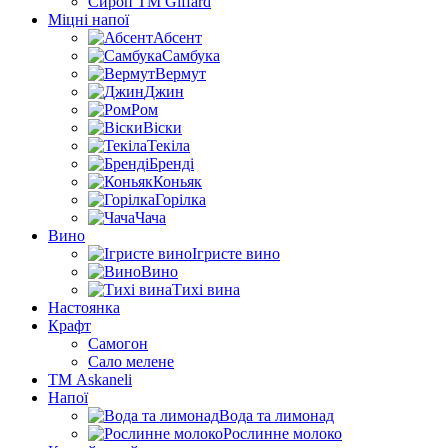
Сироп TM Giffard
Міцні напої
Абсент
Самбука
Вермут
Джин
Ром
Віски
Текіла
Бренді
Коньяк
Горілка
Чача
Вино
Ігристе вино
Вино
Тихі вина
Настоянка
Крафт
Самогон
Сало мелене
ТМ Askaneli
Напої
Вода та лимонад
Рослинне молоко