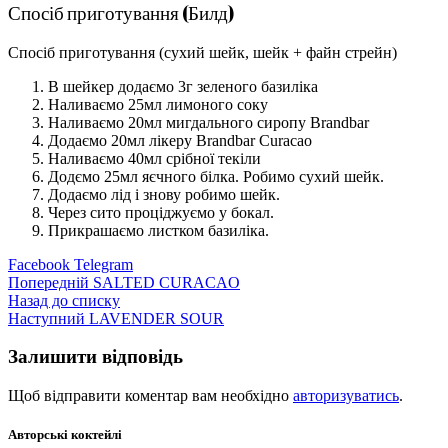
Спосіб приготування (Билд)
Спосіб приготування (сухий шейк, шейк + файн стрейн)
В шейкер додаємо 3г зеленого базиліка
Наливаємо 25мл лимоного соку
Наливаємо 20мл мигдального сиропу Brandbar
Додаємо 20мл лікеру Brandbar Curacao
Наливаємо 40мл срібної текіли
Додємо 25мл яєчного білка. Робимо сухий шейк.
Додаємо лід і знову робимо шейк.
Через сито проціджуємо у бокал.
Прикрашаємо листком базиліка.
Facebook
Telegram
Попередній
SALTED CURACAO
Назад до списку
Наступний
LAVENDER SOUR
Залишити відповідь
Щоб відправити коментар вам необхідно
авторизуватись
.
Авторські коктейлі