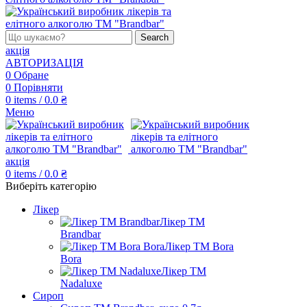
Search
акція
АВТОРИЗАЦІЯ
0
Обране
0
Порівняти
0
items
/
0.0
₴
Меню
акція
0
items
/
0.0
₴
Виберіть категорію
Лікер
Лікер ТМ
Brandbar
Лікер ТМ Bora
Bora
Лікер ТМ
Nadaluxe
Сироп