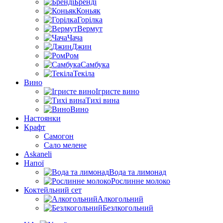
Бренді
Коньяк
Горілка
Вермут
Чача
Джин
Ром
Самбука
Текіла
Вино
Ігристе вино
Тихі вина
Вино
Настоянки
Крафт
Самогон
Сало мелене
Askaneli
Напої
Вода та лимонад
Рослинне молоко
Коктейльний сет
Алкогольний
Безлкогольний