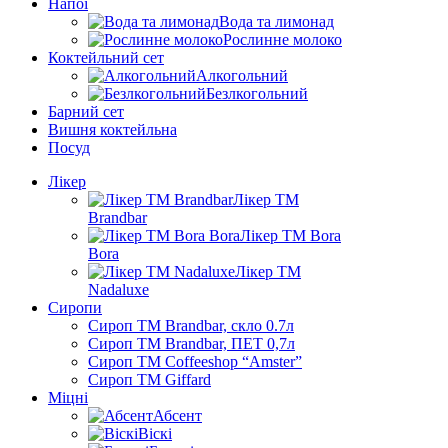
Напої
Вода та лимонад
Рослинне молоко
Коктейльний сет
Алкогольний
Безлкогольний
Барний сет
Вишня коктейльна
Посуд
Лікер
Лікер ТМ
Brandbar
Лікер ТМ Bora
Bora
Лікер ТМ
Nadaluxe
Сиропи
Сироп TM Brandbar, скло 0.7л
Сироп TM Brandbar, ПЕТ 0,7л
Сироп TM Coffeeshop “Amster”
Сироп TM Giffard
Міцні
Абсент
Віскі