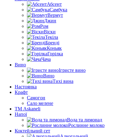
Абсент
Самбука
Вермут
Джин
Ром
Віски
Текіла
Бренді
Коньяк
Горілка
Чача
Вино
Ігристе вино
Вино
Тихі вина
Настоянка
Крафт
Самогон
Сало мелене
ТМ Askaneli
Напої
Вода та лимонад
Рослинне молоко
Коктейльний сет
Алкогольний