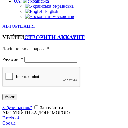
UA:
Українська
English
московитів
АВТОРИЗАЦІЯ
УВІЙТИ
СТВОРИТИ АККАУНТ
Логін чи e-mail адреса
*
Password
*
Увійти
Забули пароль?
Запам'ятати
АБО УВІЙТИ ЗА ДОПОМОГОЮ
Facebook
Google