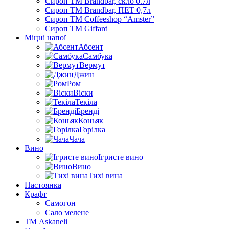
Сироп TM Brandbar, скло 0.7л
Сироп TM Brandbar, ПЕТ 0,7л
Сироп TM Coffeeshop “Amster”
Сироп TM Giffard
Міцні напої
Абсент
Самбука
Вермут
Джин
Ром
Віски
Текіла
Бренді
Коньяк
Горілка
Чача
Вино
Ігристе вино
Вино
Тихі вина
Настоянка
Крафт
Самогон
Сало мелене
ТМ Askaneli