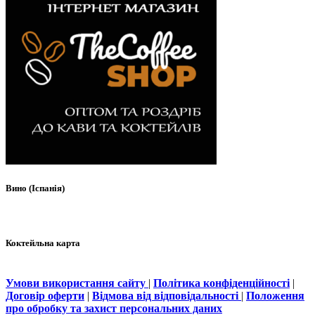
Вино (Іспанія)
Коктейльна карта
Умови використання сайту
|
Політика конфіденційності
|
Договір оферти
|
Відмова від відповідальності
|
Положення
про обробку та захист персональних даних