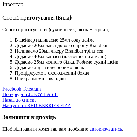
Інвентар
Спосіб приготування (Билд)
Спосіб приготування (сухий шейк, шейк + стрейн)
В шейкер наливаємо 25мл соку лайма
Додаємо 20мл лавандового сиропу Brandbar
Наливаємо 20мл лікеру Brandbar тріпл сек.
Додаємо 40мл кашаси (настояної на анчані)
Додаємо 25мл яєчного білка. Робимо сухий шейк
Додаємо лід і знову робимо шейк.
Проціджуємо в охолоджений бокал
Прикрашаємо лавандою.
Facebook
Telegram
Попередній
JUICY BASIL
Назад до списку
Наступний
RED BERRIES FIZZ
Залишити відповідь
Щоб відправити коментар вам необхідно
авторизуватись
.