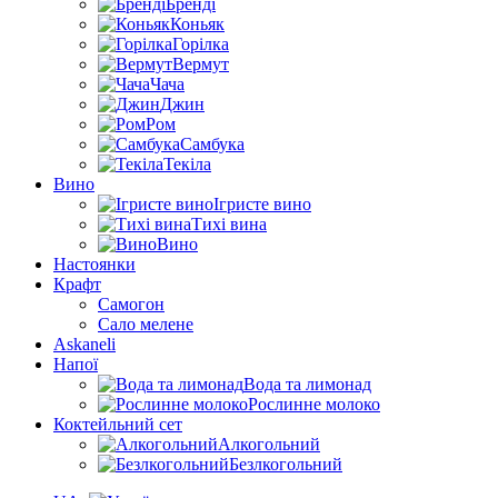
Бренді
Коньяк
Горілка
Вермут
Чача
Джин
Ром
Самбука
Текіла
Вино
Ігристе вино
Тихі вина
Вино
Настоянки
Крафт
Самогон
Сало мелене
Askaneli
Напої
Вода та лимонад
Рослинне молоко
Коктейльний сет
Алкогольний
Безлкогольний