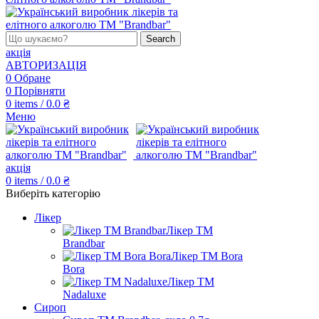
Search
акція
АВТОРИЗАЦІЯ
0
Обране
0
Порівняти
0
items
/
0.0
₴
Меню
акція
0
items
/
0.0
₴
Виберіть категорію
Лікер
Лікер ТМ
Brandbar
Лікер ТМ Bora
Bora
Лікер ТМ
Nadaluxe
Сироп