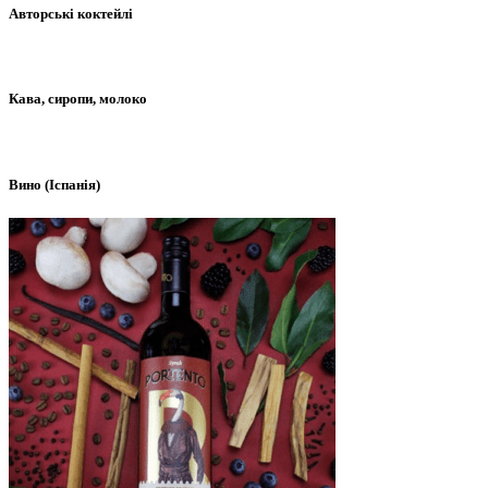
Авторські коктейлі
Кава, сиропи, молоко
Вино (Іспанія)