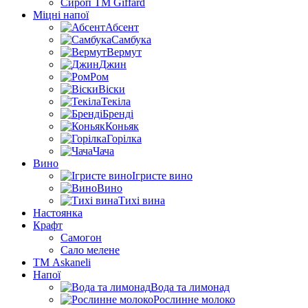
Сироп TM Giffard
Міцні напої
Абсент
Самбука
Вермут
Джин
Ром
Віски
Текіла
Бренді
Коньяк
Горілка
Чача
Вино
Ігристе вино
Вино
Тихі вина
Настоянка
Крафт
Самогон
Сало мелене
ТМ Askaneli
Напої
Вода та лимонад
Рослинне молоко