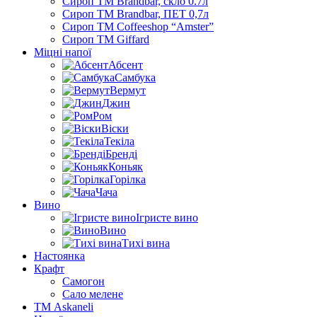
Сироп TM Brandbar, скло 0.7л
Сироп TM Brandbar, ПЕТ 0,7л
Сироп TM Coffeeshop “Amster”
Сироп TM Giffard
Міцні напої
Абсент
Самбука
Вермут
Джин
Ром
Віски
Текіла
Бренді
Коньяк
Горілка
Чача
Вино
Ігристе вино
Вино
Тихі вина
Настоянка
Крафт
Самогон
Сало мелене
ТМ Askaneli