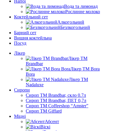
Напої
Вода та лимонад
Рослинне молоко
Коктейльний сет
Алкогольний
Безлкогольний
Барний сет
Вишня коктейльна
Посуд
Лікер
Лікер ТМ
Brandbar
Лікер ТМ Bora
Bora
Лікер ТМ
Nadaluxe
Сиропи
Сироп TM Brandbar, скло 0.7л
Сироп TM Brandbar, ПЕТ 0,7л
Сироп TM Coffeeshop “Amster”
Сироп TM Giffard
Міцні
Абсент
Віскі