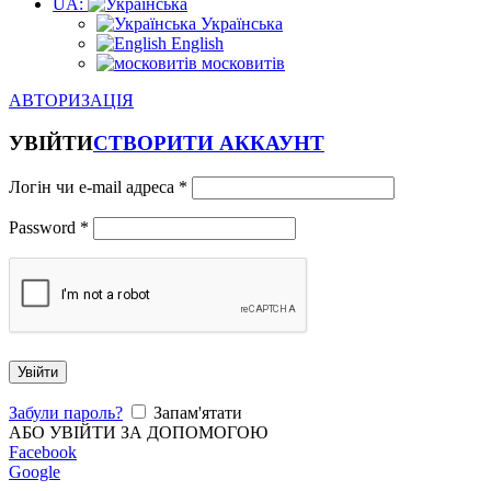
UA:
Українська
English
московитів
АВТОРИЗАЦІЯ
УВІЙТИ
СТВОРИТИ АККАУНТ
Логін чи e-mail адреса
*
Password
*
Увійти
Забули пароль?
Запам'ятати
АБО УВІЙТИ ЗА ДОПОМОГОЮ
Facebook
Google