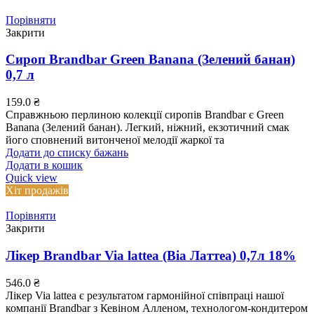
Порівняти
Закрити
Сироп Brandbar Green Banana (Зелений банан)
0,7 л
159.0
₴
Справжньою перлиною колекції сиропів Brandbar є Green
Banana (Зелений банан). Легкий, ніжний, екзотичний смак
його сповнений витонченої мелодії жаркої та
Додати до списку бажань
Додати в кошик
Quick view
Хіт продажів
Порівняти
Закрити
Лікер Brandbar Via lattea (Віа Латтеа) 0,7л 18%
546.0
₴
Лікер Via lattea є результатом гармонійної співпраці нашої
компанії Brandbar з Кевіном Алленом, технологом-кондитером