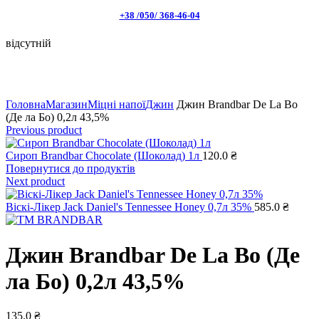
+38 /050/ 368-46-04
відсутній
Натисніть, щоб збільшити
Головна
Магазин
Міцні напої
Джин
Джин Brandbar De La Bo
(Де ла Бо) 0,2л 43,5%
Previous product
Сироп Brandbar Chocolate (Шоколад) 1л
120.0
₴
Повернутися до продуктів
Next product
Віскі-Лікер Jack Daniel's Tennessee Honey 0,7л 35%
585.0
₴
Джин Brandbar De La Bo (Де
ла Бо) 0,2л 43,5%
135.0
₴