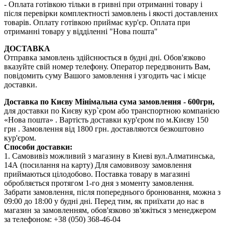
- Оплата готівкою тільки в гривні при отриманні товару і
після перевірки комплектності замовлень і якості доставлених
товарів. Оплату готівкою приймає кур'єр. Оплата при
отриманні товару у відділенні "Нова пошта"
ДОСТАВКА
Отправка замовлень здійснюється в будні дні. Обов'язково
вказуйте свій номер телефону. Оператор передзвонить Вам,
повідомить суму Вашого замовлення і узгодить час і місце
доставки.
Доставка по Києву
Мінімальна сума замовлення - 600грн,
для доставки по Києву кур`єром або транспортною компанією
«Нова пошта» . Вартість доставки кур'єром по м.Києву 150
грн . Замовлення від 1800 грн. доставляются безкоштовно
кур'єром.
Способи доставки:
1. Самовивіз можливий з магазину в Киеві вул.Алматинська,
14А (посилання на карту) Для самовивозу замовлення
приймаються цілодобово. Поставка товару в магазині
обробляється протягом 1-го дня з моменту замовлення.
Забрати замовлення, після попереднього бронювання, можна з
09:00 до 18:00 у будні дні. Перед тим, як приїхати до нас в
магазин за замовленням, обов'язково зв'яжіться з менеджером
за телефоном: +38 (050) 368-46-04