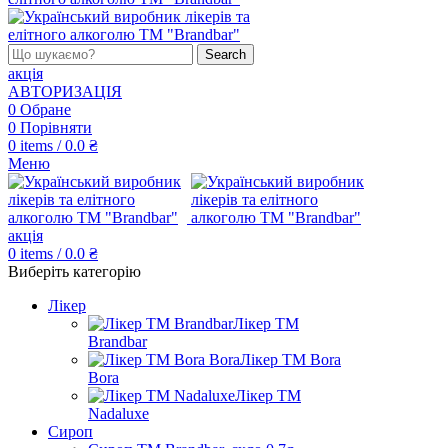
Search
акція
АВТОРИЗАЦІЯ
0
Обране
0
Порівняти
0
items
/
0.0
₴
Меню
акція
0
items
/
0.0
₴
Виберіть категорію
Лікер
Лікер ТМ
Brandbar
Лікер ТМ Bora
Bora
Лікер ТМ
Nadaluxe
Сироп