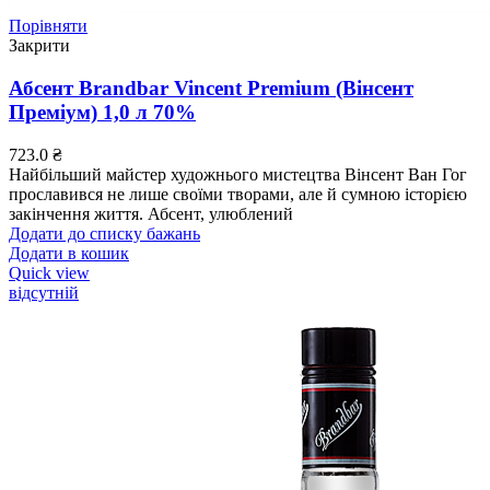
Порівняти
Закрити
Абсент Brandbar Vincent Premium (Вінсент
Преміум) 1,0 л 70%
723.0
₴
Найбільший майстер художнього мистецтва Вінсент Ван Гог
прославився не лише своїми творами, але й сумною історією
закінчення життя. Абсент, улюблений
Додати до списку бажань
Додати в кошик
Quick view
відсутній