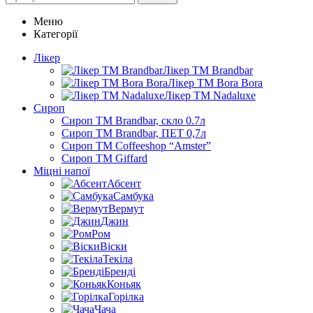
Меню
Категорії
Лікер
Лікер ТМ Brandbar
Лікер ТМ Bora Bora
Лікер ТМ Nadaluxe
Сироп
Сироп TM Brandbar, скло 0.7л
Сироп TM Brandbar, ПЕТ 0,7л
Сироп TM Coffeeshop “Amster”
Сироп TM Giffard
Міцні напої
Абсент
Самбука
Вермут
Джин
Ром
Віски
Текіла
Бренді
Коньяк
Горілка
Чача