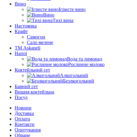
Вино
Ігристе вино
Вино
Тихі вина
Настоянка
Крафт
Самогон
Сало мелене
ТМ Askaneli
Напої
Вода та лимонад
Рослинне молоко
Коктейльний сет
Алкогольний
Безлкогольний
Барний сет
Вишня коктейльна
Посуд
Новини
Доставка
Оплата
Контакти
Опитування
Обране