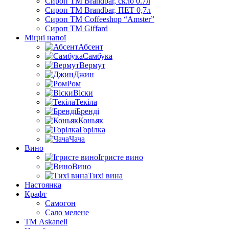
Сироп TM Brandbar, скло 0.7л
Сироп TM Brandbar, ПЕТ 0,7л
Сироп TM Coffeeshop “Amster”
Сироп TM Giffard
Міцні напої
Абсент
Самбука
Вермут
Джин
Ром
Віски
Текіла
Бренді
Коньяк
Горілка
Чача
Вино
Ігристе вино
Вино
Тихі вина
Настоянка
Крафт
Самогон
Сало мелене
ТМ Askaneli