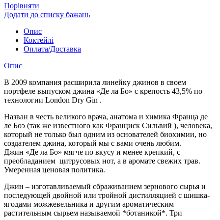
Порівняти
Додати до списку бажань
Опис
Коктейлі
Оплата/Доставка
Опис
В 2009 компания расширила линейку джинов в своем
портфеле выпуском джина «Де ла Бо» с крепость 43,5% по
технологии London Dry Gin .
Назван в честь великого врача, анатома и химика Франца де
ле Боэ (так же известного как Франциск Сильвий ), человека,
который не только был одним из основателей биохимии, но
создателем джина, который мы с вами очень любим.
Джин «Де ла Бо» мягче по вкусу и менее крепкий, с
преобладанием цитрусовых нот, а в аромате свежих трав.
Умеренная ценовая политика.
Джин – изготавливаемый сбраживанием зернового сырья и
последующей двойной или тройной дистилляцией с шишка-
ягодами можжевельника и другим ароматическим
растительным сырьем называемой *ботаникой*. Три