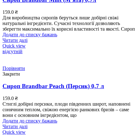
159.0
₴
Для виробництва сиропів беруться лише добірні свіжі
натуральні інгредієнти. Сучасні технології дозволяють
зберегти максимально їх корисні властивості та якості. Сироп
Додати до списку бажань
Читати далі
Quick view
відсутній
Порівняти
Закрити
Сироп Brandbar Peach (Персик) 0,7 л
159.0
₴
Стиглі добірні персики, плоди південних широт, наповнені
сонячним теплом, свіжою енергією ранкових бризів – саме
вони є основним інгредієнтом, що
Додати до списку бажань
Читати далі
Quick view