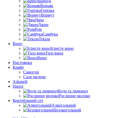
Бренді
Коньяк
Горілка
Вермут
Чача
Джин
Ром
Самбука
Текіла
Вино
Ігристе вино
Тихі вина
Вино
Настоянки
Крафт
Самогон
Сало мелене
Askaneli
Напої
Вода та лимонад
Рослинне молоко
Коктейльний сет
Алкогольний
Безлкогольний