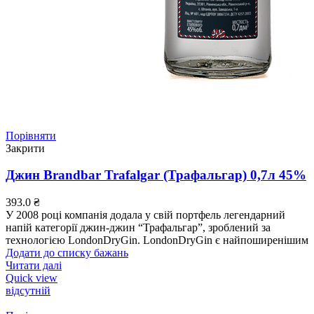
Порівняти
Закрити
Джин Brandbar Trafalgar (Трафальгар) 0,7л 45%
393.0
₴
У 2008 році компанія додала у свій портфель легендарний
напій категорії джин-джин “Трафальгар”, зроблений за
технологією LondonDryGin. LondonDryGin є найпоширенішим
Додати до списку бажань
Читати далі
Quick view
відсутній