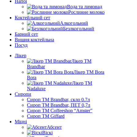
Напої
Вода та лимонад
Рослинне молоко
Коктейльний сет
Алкогольний
Безлкогольний
Барний сет
Вишня коктейльна
Посуд
Лікер
Лікер ТМ
Brandbar
Лікер ТМ Bora
Bora
Лікер ТМ
Nadaluxe
Сиропи
Сироп TM Brandbar, скло 0.7л
Сироп TM Brandbar, ПЕТ 0,7л
Сироп TM Coffeeshop “Amster”
Сироп TM Giffard
Міцні
Абсент
Віскі