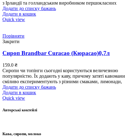
з Ірландії та голландським виробником першокласних
Додати до списку бажань
Додати в кошик
Quick view
Порівняти
Закрити
Сироп Brandbar Curacao (Кюрасао)0,7л
159.0
₴
Сиропи чи топінги сьогодні користуються величезною
популярністю. Їх додають у каву, причому затяті кавомани
сміливо експериментують з різними смаками, лимонади,
Додати до списку бажань
Додати в кошик
Quick view
Авторські коктейлі
Кава, сиропи, молоко