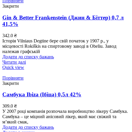
Порівняти
Закрити
Gin & Better Frankenstein (Джин & Біттер) 0,7 л
41,5%
342.0
₴
Історія Vilniaus Degtine бере свій початок у 1907 р., у
місцевості Rokiškis на спиртовому заводі в Obeliu. Завод
належав графській
Додати до списку бажань
Читати далі
Quick view
Порівняти
Закрити
Самбука Ibiza (Ібіца) 0,5л 42%
309.0
₴
У 2007 році компанія розпочала виробництво лікеру Самбука.
Самбука – це міцний анісовий лікер, який має свіжий та
м’який смак,
Додати до списку бажань