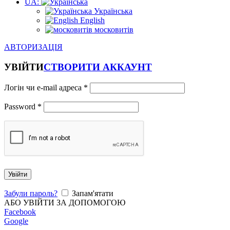
UA:
Українська
English
московитів
АВТОРИЗАЦІЯ
УВІЙТИ
СТВОРИТИ АККАУНТ
Логін чи e-mail адреса
*
Password
*
Увійти
Забули пароль?
Запам'ятати
АБО УВІЙТИ ЗА ДОПОМОГОЮ
Facebook
Google