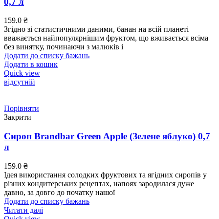
0,7 л
159.0
₴
Згідно зі статистичними даними, банан на всій планеті
вважається найпопулярнішим фруктом, що вживається всіма
без винятку, починаючи з малюків і
Додати до списку бажань
Додати в кошик
Quick view
відсутній
Порівняти
Закрити
Сироп Brandbar Green Apple (Зелене яблуко) 0,7
л
159.0
₴
Ідея використання солодких фруктових та ягідних сиропів у
різних кондитерських рецептах, напоях зародилася дуже
давно, за довго до початку нашої
Додати до списку бажань
Читати далі
Quick view