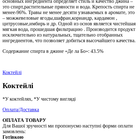
основных ингредиента определяет стиль и качество джина –
это спирт,растительные пряности и вода. Крепость спирта не
менее-96%. Травы не менее десяти узнаваемых в аромате, это
– можжевеловые ягоды,шафран,кориандр, кардамон ,
цитрусовые,имбирь и др. Одной из основ является чистейшая
мягкая вода, прошедшая фильтрацию . Производится продукт
исключительно из натуральных, тщательно отобранных
ингредиентов, что позволяет добиться высочайшего качества.
Содержание спирта в джине «Де ла Бо»: 43.5%
Коктейлі
Коктейлі
*У коктейлях, *У чистому вигляді
Оплата/Доставка
ОПЛАТА ТОВАРУ
Для Вашої зручності ми пропонуємо наступні форми оплати
замовлень:
Готівкою