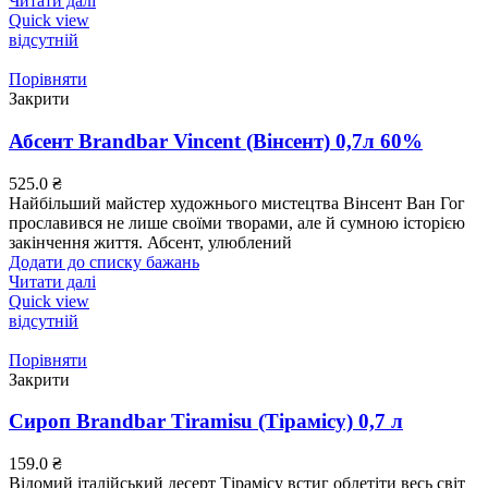
Читати далі
Quick view
відсутній
Порівняти
Закрити
Абсент Brandbar Vincent (Вінсент) 0,7л 60%
525.0
₴
Найбільший майстер художнього мистецтва Вінсент Ван Гог
прославився не лише своїми творами, але й сумною історією
закінчення життя. Абсент, улюблений
Додати до списку бажань
Читати далі
Quick view
відсутній
Порівняти
Закрити
Сироп Brandbar Tiramisu (Тірамісу) 0,7 л
159.0
₴
Відомий італійський десерт Тірамісу встиг облетіти весь світ