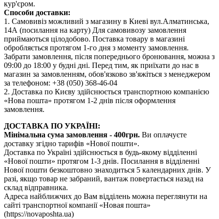
кур'єром.
Способи доставки:
1. Самовивіз можливий з магазину в Киеві вул.Алматинська,
14А (посилання на карту) Для самовивозу замовлення
приймаються цілодобово. Поставка товару в магазині
обробляється протягом 1-го дня з моменту замовлення.
Забрати замовлення, після попереднього бронювання, можна з
09:00 до 18:00 у будні дні. Перед тим, як приїхати до нас в
магазин за замовленням, обов'язково зв'яжіться з менеджером
за телефоном: +38 (050) 368-46-04
2. Доставка по Києву здійснюється транспортною компанією
«Нова пошта» протягом 1-2 днів після оформлення
замовлення.
ДОСТАВКА ПО УКРАЇНІ:
Мінімальна сума замовлення - 400грн.
Ви оплачуєте
доставку згідно тарифів «Нової пошти».
Доставка по Україні здійснюється в будь-якому відділенні
«Нової пошти» протягом 1-3 днів. Посилання в відділенні
Нової пошти безкоштовно знаходиться 5 календарних днів. У
разі, якщо товар не забраний, вантаж повертається назад на
склад відправника.
Адреса найближчих до Вам відділень можна переглянути на
сайті транспортної компанії «Новая пошта»
(https://novaposhta.ua)