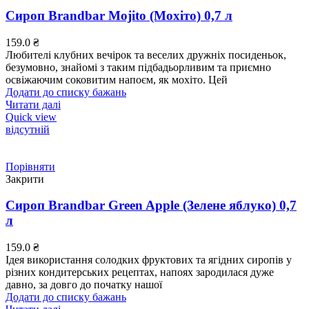
Сироп Brandbar Mojito (Мохіто) 0,7 л
159.0
₴
Любителі клубних вечірок та веселих дружніх посиденьок,
безумовно, знайомі з таким підбадьорливим та приємно
освіжаючим соковитим напоєм, як мохіто. Цей
Додати до списку бажань
Читати далі
Quick view
відсутній
Порівняти
Закрити
Сироп Brandbar Green Apple (Зелене яблуко) 0,7
л
159.0
₴
Ідея використання солодких фруктових та ягідних сиропів у
різних кондитерських рецептах, напоях зародилася дуже
давно, за довго до початку нашої
Додати до списку бажань