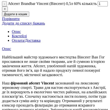
Абсент Brandbar Vincent (Вінсент) 0,5л 60% кількість
Додати в кошик
Порівняти
Додати до списку бажань
Опис
Коктейлі
Оплата/Доставка
Опис
Найбільший майстер художнього мистецтва Вінсент Ван Гог
прославився не лише своїми творами, але й сумною історією
закінчення життя. Абсент, улюблений напій художника,
отримав його ім’я, що й надало продукту певної похмурої
таємничості, містичної загадковості.
Наш
фірмовий абсент Vincent
заснований на люксовому
зерновому спирті. Трави для настою експортуються з Австрії,
де їх вирощують в екологічно чистих районах, на альпійських
плоскогір’ях. Спочатку настоюється листя полину, потім туди
додається суміш анісу та коріандру. Отриманий у результаті
елексир проходить фільтрацію до отримання яскравого
чарівного зеленого відтінку. Зміцнюється напій високоякісним