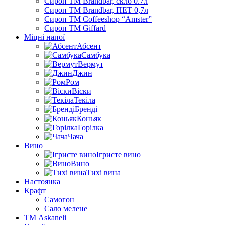
Сироп TM Brandbar, скло 0.7л
Сироп TM Brandbar, ПЕТ 0,7л
Сироп TM Coffeeshop “Amster”
Сироп TM Giffard
Міцні напої
Абсент
Самбука
Вермут
Джин
Ром
Віски
Текіла
Бренді
Коньяк
Горілка
Чача
Вино
Ігристе вино
Вино
Тихі вина
Настоянка
Крафт
Самогон
Сало мелене
ТМ Askaneli