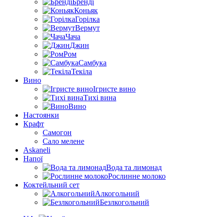
Бренді
Коньяк
Горілка
Вермут
Чача
Джин
Ром
Самбука
Текіла
Вино
Ігристе вино
Тихі вина
Вино
Настоянки
Крафт
Самогон
Сало мелене
Askaneli
Напої
Вода та лимонад
Рослинне молоко
Коктейльний сет
Алкогольний
Безлкогольний