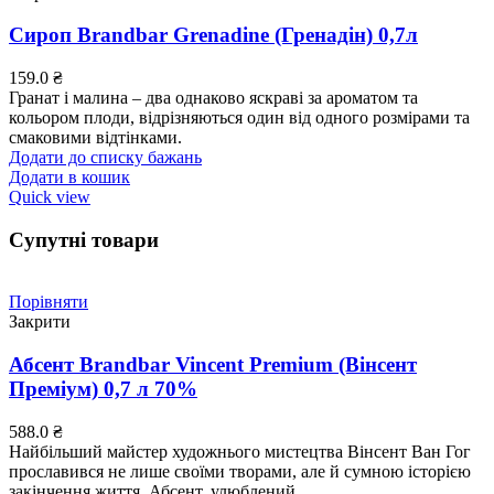
Сироп Brandbar Grenadine (Гренадін) 0,7л
159.0
₴
Гранат і малина – два однаково яскраві за ароматом та
кольором плоди, відрізняються один від одного розмірами та
смаковими відтінками.
Додати до списку бажань
Додати в кошик
Quick view
Супутні товари
Порівняти
Закрити
Абсент Brandbar Vincent Premium (Вінсент
Преміум) 0,7 л 70%
588.0
₴
Найбільший майстер художнього мистецтва Вінсент Ван Гог
прославився не лише своїми творами, але й сумною історією
закінчення життя. Абсент, улюблений