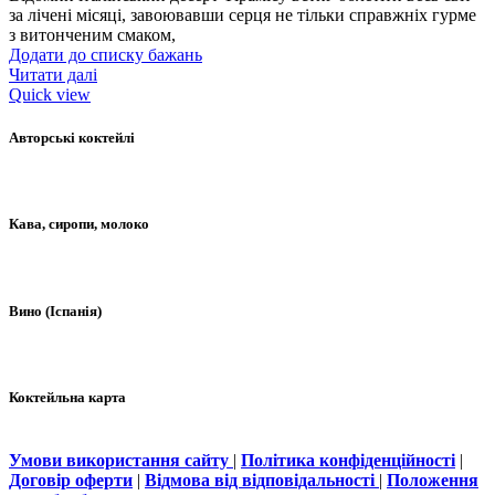
за лічені місяці, завоювавши серця не тільки справжніх гурме
з витонченим смаком,
Додати до списку бажань
Читати далі
Quick view
Авторські коктейлі
Кава, сиропи, молоко
Вино (Іспанія)
Коктейльна карта
Умови використання сайту
|
Політика конфіденційності
|
Договір оферти
|
Відмова від відповідальності
|
Положення