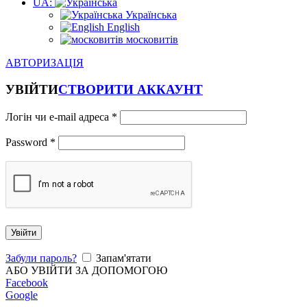
UA:
Українська
English
московитів
АВТОРИЗАЦІЯ
УВІЙТИ
СТВОРИТИ АККАУНТ
Логін чи e-mail адреса
*
Password
*
Увійти
Забули пароль?
Запам'ятати
АБО УВІЙТИ ЗА ДОПОМОГОЮ
Facebook
Google