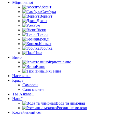
Міцні напої
Абсент
Самбука
Вермут
Джин
Ром
Віски
Текіла
Бренді
Коньяк
Горілка
Чача
Вино
Ігристе вино
Вино
Тихі вина
Настоянка
Крафт
Самогон
Сало мелене
ТМ Askaneli
Напої
Вода та лимонад
Рослинне молоко
Коктейльний сет