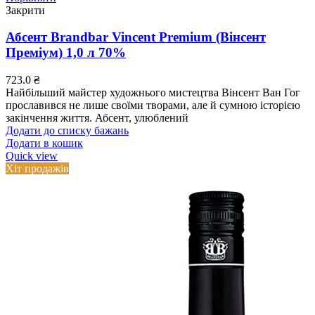
Закрити
Абсент Brandbar Vincent Premium (Вінсент
Преміум) 1,0 л 70%
723.0
₴
Найбільший майстер художнього мистецтва Вінсент Ван Гог
прославився не лише своїми творами, але й сумною історією
закінчення життя. Абсент, улюблений
Додати до списку бажань
Додати в кошик
Quick view
Хіт продажів