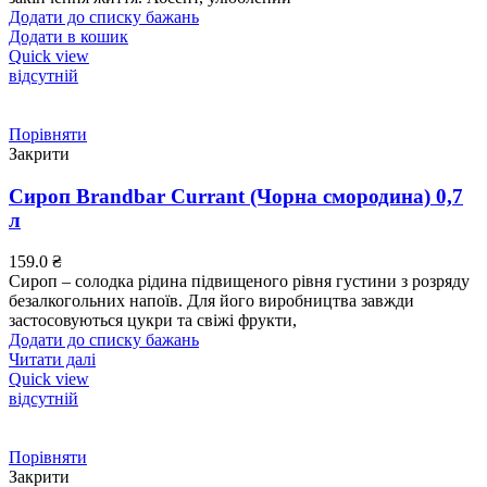
Додати до списку бажань
Додати в кошик
Quick view
відсутній
Порівняти
Закрити
Сироп Brandbar Currant (Чорна смородина) 0,7
л
159.0
₴
Сироп – солодка рідина підвищеного рівня густини з розряду
безалкогольних напоїв. Для його виробництва завжди
застосовуються цукри та свіжі фрукти,
Додати до списку бажань
Читати далі
Quick view
відсутній
Порівняти
Закрити