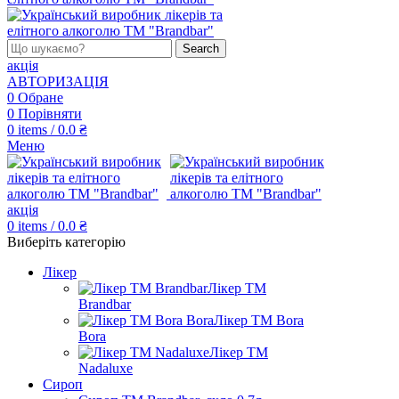
Search
акція
АВТОРИЗАЦІЯ
0
Обране
0
Порівняти
0
items
/
0.0
₴
Меню
акція
0
items
/
0.0
₴
Виберіть категорію
Лікер
Лікер ТМ
Brandbar
Лікер ТМ Bora
Bora
Лікер ТМ
Nadaluxe
Сироп