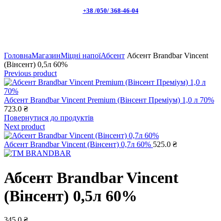
+38 /050/ 368-46-04
Натисніть, щоб збільшити
Головна
Магазин
Міцні напої
Абсент
Абсент Brandbar Vincent
(Вінсент) 0,5л 60%
Previous product
Абсент Brandbar Vincent Premium (Вінсент Преміум) 1,0 л 70%
723.0
₴
Повернутися до продуктів
Next product
Абсент Brandbar Vincent (Вінсент) 0,7л 60%
525.0
₴
Абсент Brandbar Vincent
(Вінсент) 0,5л 60%
345.0
₴