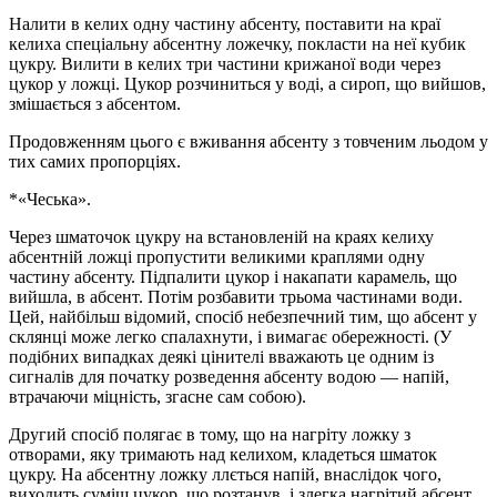
Налити в келих одну частину абсенту, поставити на краї
келиха спеціальну абсентну ложечку, покласти на неї кубик
цукру. Вилити в келих три частини крижаної води через
цукор у ложці. Цукор розчиниться у воді, а сироп, що вийшов,
змішається з абсентом.
Продовженням цього є вживання абсенту з товченим льодом у
тих самих пропорціях.
*«Чеська».
Через шматочок цукру на встановленій на краях келиху
абсентній ложці пропустити великими краплями одну
частину абсенту. Підпалити цукор і накапати карамель, що
вийшла, в абсент. Потім розбавити трьома частинами води.
Цей, найбільш відомий, спосіб небезпечний тим, що абсент у
склянці може легко спалахнути, і вимагає обережності. (У
подібних випадках деякі цінителі вважають це одним із
сигналів для початку розведення абсенту водою — напій,
втрачаючи міцність, згасне сам собою).
Другий спосіб полягає в тому, що на нагріту ложку з
отворами, яку тримають над келихом, кладеться шматок
цукру. На абсентну ложку ллється напій, внаслідок чого,
виходить суміш цукор, що розтанув, і злегка нагрітий абсент.