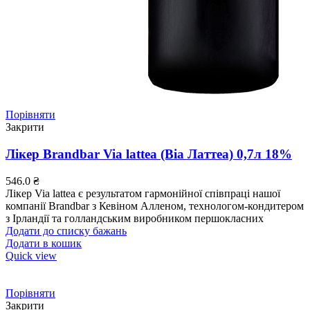
Порівняти
Закрити
Лікер Brandbar Via lattea (Віа Латтеа) 0,7л 18%
546.0
₴
Лікер Via lattea є результатом гармонійної співпраці нашої
компанії Brandbar з Кевіном Алленом, технологом-кондитером
з Ірландії та голландським виробником першокласних
Додати до списку бажань
Додати в кошик
Quick view
Порівняти
Закрити