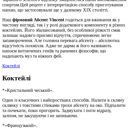
спиртом.
Цей рецепт є інтерпретацією способу приготування
напою, що застосовували ще у далекому ХІХ столітті.
Наш
фірмовий Абсент Vincent
годиться для вживання як у
чистому вигляді, так і у ролі додаткового компоненту в різних
коктейлях. Його збалансований, без особливої різкості смак
залишає надовго приємні відчуття, спричиняючи легке
запаморочення. Але головна перевага абсенту – абсолютна
відсутність похмілля. Адже не дарма ж його називають
напоєм витончених геніїв та ранимих філософів, що
надихають муз та ніжних фей.
Коктейлі
Коктейлі
*«Кристальний чеський».
Один із класичних і найпростіших способів. Налити в скляну
склянку з товстими стінками трохи абсенту на око. Підпалити
та почекати, поки прогорить. Задмухати і пити відразу,
залпом, не закушуючи і не запиваючи.
*«Французький».