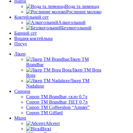
Напої
Вода та лимонад
Рослинне молоко
Коктейльний сет
Алкогольний
Безлкогольний
Барний сет
Вишня коктейльна
Посуд
Лікер
Лікер ТМ
Brandbar
Лікер ТМ Bora
Bora
Лікер ТМ
Nadaluxe
Сиропи
Сироп TM Brandbar, скло 0.7л
Сироп TM Brandbar, ПЕТ 0,7л
Сироп TM Coffeeshop “Amster”
Сироп TM Giffard
Міцні
Абсент
Віскі