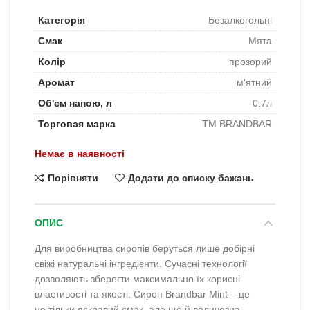
Категорія
Безалкогольні
Смак
Мята
Колір
прозорий
Аромат
м'ятний
Об'єм напою, л
0.7л
Торговая марка
TM BRANDBAR
Немає в наявності
Порівняти
Додати до списку бажань
ОПИС
Для виробництва сиропів беруться лише добірні
свіжі натуральні інгредієнти. Сучасні технології
дозволяють зберегти максимально їх корисні
властивості та якості. Сироп Brandbar Mint – це
не тільки яскравий смак, але ще й величезна