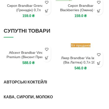
ВІДСУТНІЙ
Сироп Brandbar Grenadine
Сироп Brandbar
(Гренадін) 0,7л
Blackberries (Ожина) 0,7л
159.0
₴
159.0
₴
СУПУТНІ ТОВАРИ
Хіт продажів
Абсент Brandbar Vincent
Premium (Вінсент Преміум)
Лікер Brandbar Via lattea
0,7 л 70%
(Віа Латтеа) 0,7л 18%
588.0
₴
546.0
₴
АВТОРСЬКІ КОКТЕЙЛІ
КАВА, СИРОПИ, МОЛОКО