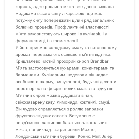
користь, адже рослина м’ята вже давно визнана
медиками всього світу лікарською, що має
потужну силу попереджати цілий ряд запальних
болючих процесів. Профілактичні властивості
м’яти використовують широко і в кулінарії, і у
фармацевтиці, і в косметології.
У його приємно солодкому смаку та витонченому
ароматі переважають освіжаючі м’ятні відтінки.
Кришталево чистий прозорий сироп Brandbar
М’ята застосовується кухарами, кондитерами та
барменами. Кулінарним шедеврам він надає
особливого шарму, вишуканості, будь-які десерти
перетворює на феєрію нових смаків та відчуттів.
М’ятний сироп можна додавати в чай,
свіжозаварену каву, лимонади, коктейлі, смузі.
Він чудово справляється з роллю заправки
фруктово-ягідних салатів. Безумовно є
невід’ємною частиною багатьох алкогольних
міксів, наприклад: всі різновиди Мохіто,
Лондонський м’ятний буревій, Коник, Mint Julep,