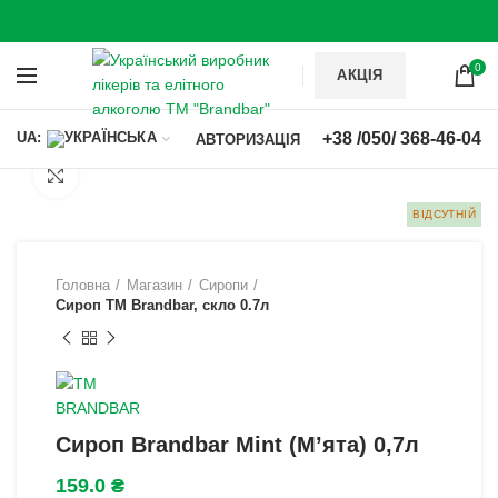
0
АКЦІЯ
+38 /050/ 368-46-04
UA:
АВТОРИЗАЦІЯ
Натисніть, щоб збільшити
ВІДСУТНІЙ
Головна
Магазин
Сиропи
Сироп TM Brandbar, скло 0.7л
Сироп Brandbar Mint (М’ята) 0,7л
159.0
₴