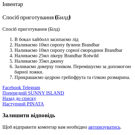
Інвентар
Спосіб приготування (Билд)
Спосіб приготування (Білд)
В бокал хайболл засипаємо лід
Наливаємо 10мл сиропу бузини Brandbar
Наливаємо 10мл сиропу сорної смородини Brandbar
Наливаємо 25мл лікеру Brandbar Rotwild
Наливаємо 35мл джину
Заливаємо доверху тоніком. Перемішуємо за допомогою
барної ложки.
Прикрашаємо цедрою грейпфрута та гілкою розмарина.
Facebook
Telegram
Попередній
SUNNY ISLAND
Назад до списку
Наступний
PINATA
Залишити відповідь
Щоб відправити коментар вам необхідно
авторизуватись
.