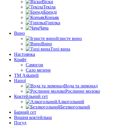
Віски
Текіла
Бренді
Коньяк
Горілка
Чача
Вино
Ігристе вино
Вино
Тихі вина
Настоянка
Крафт
Самогон
Сало мелене
ТМ Askaneli
Напої
Вода та лимонад
Рослинне молоко
Коктейльний сет
Алкогольний
Безлкогольний
Барний сет
Вишня коктейльна
Посуд