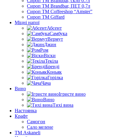
Сироп TM Brandbar, скло 0.7л
Сироп TM Brandbar, ПЕТ 0,7л
Сироп TM Coffeeshop “Amster”
Сироп TM Giffard
Міцні напої
Абсент
Самбука
Вермут
Джин
Ром
Віски
Текіла
Бренді
Коньяк
Горілка
Чача
Вино
Ігристе вино
Вино
Тихі вина
Настоянка
Крафт
Самогон
Сало мелене
ТМ Askaneli