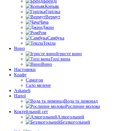
Бренді
Коньяк
Горілка
Вермут
Чача
Джин
Ром
Самбука
Текіла
Вино
Ігристе вино
Тихі вина
Вино
Настоянки
Крафт
Самогон
Сало мелене
Askaneli
Напої
Вода та лимонад
Рослинне молоко
Коктейльний сет
Алкогольний
Безлкогольний