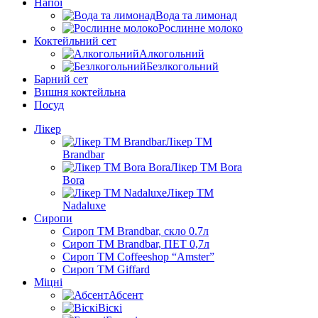
Напої
Вода та лимонад
Рослинне молоко
Коктейльний сет
Алкогольний
Безлкогольний
Барний сет
Вишня коктейльна
Посуд
Лікер
Лікер ТМ
Brandbar
Лікер ТМ Bora
Bora
Лікер ТМ
Nadaluxe
Сиропи
Сироп TM Brandbar, скло 0.7л
Сироп TM Brandbar, ПЕТ 0,7л
Сироп TM Coffeeshop “Amster”
Сироп TM Giffard
Міцні
Абсент
Віскі