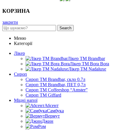
КОРЗИНА
закрити
Search
Меню
Категорії
Лікер
Лікер ТМ Brandbar
Лікер ТМ Bora Bora
Лікер ТМ Nadaluxe
Сироп
Сироп TM Brandbar, скло 0.7л
Сироп TM Brandbar, ПЕТ 0,7л
Сироп TM Coffeeshop “Amster”
Сироп TM Giffard
Міцні напої
Абсент
Самбука
Вермут
Джин
Ром