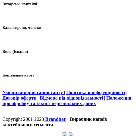
Авторські коктейлі
Кава, сиропи, молоко
Вино (Іспанія)
Коктейльна карта
Умови використання сайту
|
Політика конфіденційності
|
Договір оферти
|
Відмова від відповідальності
|
Положення
про обробку та захист персональних даних
Copyright 2001-2023
Brandbar
- Виробник напоїв
коктейльного сегмента