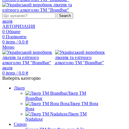
Search
акція
АВТОРИЗАЦІЯ
0
Обране
0
Порівняти
0
items
/
0.0
₴
Меню
акція
0
items
/
0.0
₴
Виберіть категорію
Лікер
Лікер ТМ
Brandbar
Лікер ТМ Bora
Bora
Лікер ТМ
Nadaluxe
Сироп