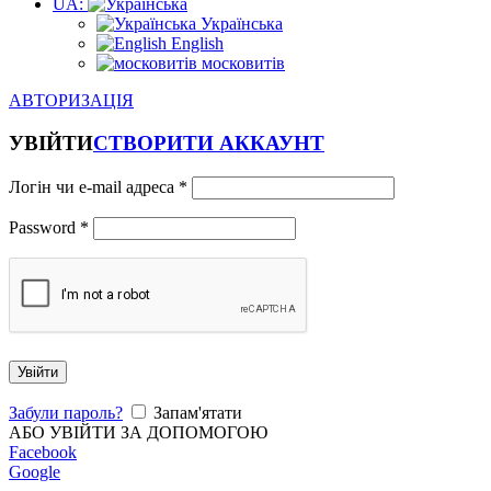
UA:
Українська
English
московитів
АВТОРИЗАЦІЯ
УВІЙТИ
СТВОРИТИ АККАУНТ
Логін чи e-mail адреса
*
Password
*
Увійти
Забули пароль?
Запам'ятати
АБО УВІЙТИ ЗА ДОПОМОГОЮ
Facebook
Google