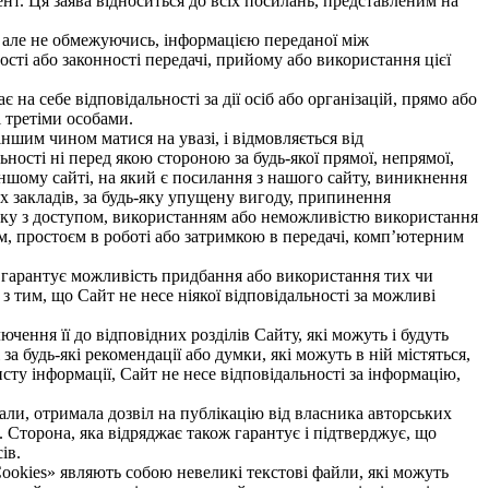
тент. Ця заява відноситься до всіх посилань, представленим на
и, але не обмежуючись, інформацією переданої між
ості або законності передачі, прийому або використання цієї
на себе відповідальності за дії осіб або організацій, прямо або
і третіми особами.
іншим чином матися на увазі, і відмовляється від
ьності ні перед якою стороною за будь-якої прямої, непрямої,
іншому сайті, на який є посилання з нашого сайту, виникнення
их закладів, за будь-яку упущену вигоду, припинення
язку з доступом, використанням або неможливістю використання
ом, простоєм в роботі або затримкою в передачі, комп’ютерним
е гарантує можливість придбання або використання тих чи
 з тим, що Сайт не несе ніякої відповідальності за можливі
ення її до відповідних розділів Сайту, які можуть і будуть
 за будь-які рекомендації або думки, які можуть в ній містяться,
исту інформації, Сайт не несе відповідальності за інформацію,
іали, отримала дозвіл на публікацію від власника авторських
 Сторона, яка відряджає також гарантує і підтверджує, що
ів.
«Cookies» являють собою невеликі текстові файли, які можуть