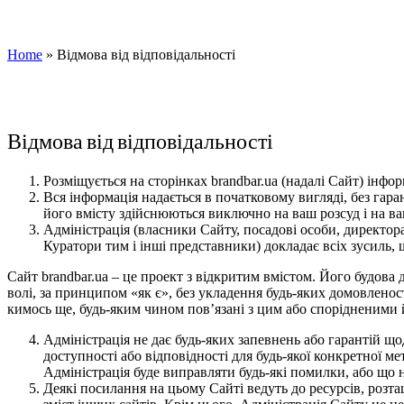
Home
»
Відмова від відповідальності
Відмова від відповідальності
Розміщується на сторінках brandbar.ua (надалі Сайт) інфо
Вся інформація надається в початковому вигляді, без гар
його вмісту здійснюються виключно на ваш розсуд і на ва
Адміністрація (власники Сайту, посадові особи, директо
Куратори тим і інші представники) докладає всіх зусиль,
Cайт brandbar.ua – це проект з відкритим вмістом. Його будова д
волі, за принципом «як є», без укладення будь-яких домовленос
кимось ще, будь-яким чином пов’язані з цим або спорідненими 
Адміністрація не дає будь-яких запевнень або гарантій щод
доступності або відповідності для будь-якої конкретної 
Адміністрація буде виправляти будь-які помилки, або що на
Деякі посилання на цьому Сайті ведуть до ресурсів, розт