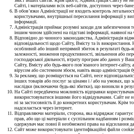
зміст інших сайтів. Крім цього, Адміністрація Сайту не нес
Сайті, і матеріалами всіх веб-сайтів, доступних через бане
В обов’язки Адміністрації не входить контроль легальнос
користувачами, внутрішньої пересилання інформації у вигл
інформації.
Адміністрація приймає розумні заходи для забезпечення точ
іншим чином здійснені на підставі інформації, наявної на 
Відповідно до чинного законодавства, Адміністрація відмо
відповідальності щодо Сайту, Вмісту та їх використання. 
особливий або інший непрямий збиток в результаті будь-я
залежності, зниження продуктивності, звільнення або пере
господарської діяльності, втрату програм або даних у В
Сайту, Вмісту або будь-якого пов’язаного інтернет-сайту
вірусом або системним збоєм, навіть якщо адміністрація 
За рекламу, що розміщується на Сайті, несе відповідальн
інших товарів або послуг за цінами і / або на умовах, що 
наслідки (включаючи будь-які збитки), що виникли в резу
На Сайті передбачена можливість відправки користувачами 
використовуватися іншими його відвідувачами. Сайт не несе 
ні за застосовність її до конкретних користувачам. Крім т
надсилається через інтернет.
Відправляючи матеріали, сторона, яка відряджає гарантує 
прав, або що ці матеріали є суспільним надбанням і розм
одержувач має повні й необмежені права на відсилання дан
Сайт може використовувати ідентифікаційні файли cookies 