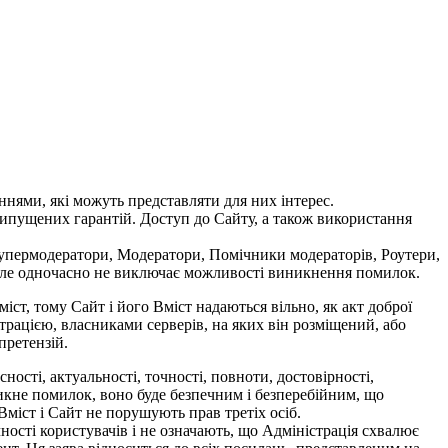
ннями, які можуть представляти для них інтерес.
припущених гарантій. Доступ до Сайту, а також використання
 Супермодератори, Модератори, Помічники модераторів, Роутери,
, але одночасно не виключає можливості виникнення помилок.
міст, тому Сайт і його Вміст надаються вільно, як акт доброї
трацією, власниками серверів, на яких він розміщений, або
претензій.
ності, актуальності, точності, повноти, достовірності,
никне помилок, воно буде безпечним і безперебійним, що
Вміст і Сайт не порушують прав третіх осіб.
ності користувачів і не означають, що Адміністрація схвалює