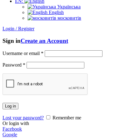
EN:
Українська
English
московитів
Login / Register
Sign in
Create an Account
Username or email
*
Password
*
Log in
Lost your password?
Remember me
Or login with
Facebook
Google