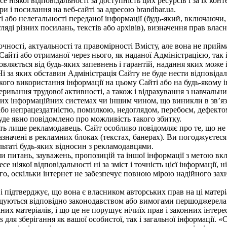
е ніякої відповідальності за доступність цих ресурсів і за їх кон
ри і посилання на веб-сайті за адресою brandbar.ua.
ті або нелегальності переданої інформації (будь-який, включаюч
яді різних посилань, текстів або архівів), визначення прав власн
ності, актуальності та правомірності Вмісту, але вона не приймає 
Сайті або отриманої через нього, як наданої Адміністрацією, так 
вляється від будь-яких запевнень і гарантій, надання яких може 
Ні за яких обставин Адміністрація Сайту не буде нести відповідал
кого використання інформації на цьому Сайті або на будь-якому 
ривання трудової активності, а також і відрахування з навчальн
аших інформаційних системах чи іншим чином, що виникли в зв’
, або непрацездатністю, помилкою, недоглядом, перебоєм, дефект
буде явно повідомлено про можливість такого збитку.
ість лише рекламодавець. Сайт особливо повідомляє про те, що н
зазначені в рекламних блоках (текстах, банерах). Ви погоджуєтеся
льтаті будь-яких відносин з рекламодавцями.
питань, зауважень, пропозицій та іншої інформації з метою включ
ніякої відповідальності ні за зміст і точність цієї інформації, ні
ого, оскільки інтернет не забезпечує повною мірою надійного зах
і підтверджує, що вона є власником авторських прав на ці матер
іщуються відповідно законодавством або вимогами першоджерела.
их матеріалів, і що це не порушує нічиїх прав і законних інтерес
для зберігання як вашої особистої, так і загальної інформації. 