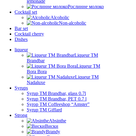
lemonade
Рослинне молоко
Cocktail set
Alcoholic
Non-alcoholic
Bar set
Cocktail cherry
Dishes
liqueur
Liqueur TM
Brandbar
Liqueur TM
Bora Bora
Liqueur TM
Nadaluxe
Syrups
Syrup TM Brandbar, glass 0.7l
Syrup TM Brandbar, PET 0.7 l
Syrop TM Coffeeshop “Amster”
Syrup TM Giffard
Strong
Absinthe
Виски
Brandy