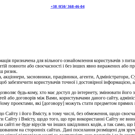
+38 /050/ 368-46-04
рмація призначена для вільного ознайомлення користувачів з пита
антій повноти або своєчасності і без інших явно виражених або 
ш ризик.
ра, акціонери, засновники, працівники, агенти, Адміністратори,
 щоб забезпечити користувачів точної і достовірної інформацією
озволяє будь-кому, хто має доступ до інтернету, змінювати його з
тей або договорів між Вами, користувачами даного сайту, адмініс
йому проектами, які [договору] можуть стати предметом прямих 
о Сайту і його Вмісту, в тому числі, без обмеження, щодо своєчас
мети Сайту і Вмісту, щодо того, що при використанні Сайту не ви
 сайті не буде вірусів чи інших шкідливих кодів, а так само, що 
ашованим на сторонніх сайтах. Дані посилання розміщені для зруч