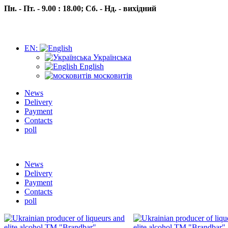
Пн. - Пт. - 9.00 : 18.00;
Сб. - Нд. - вихідний
EN:
Українська
English
московитів
News
Delivery
Payment
Contacts
poll
Пн.- Пт. 9.00 -18.00 Сб.-Нд. вихідний
News
Delivery
Payment
Contacts
poll