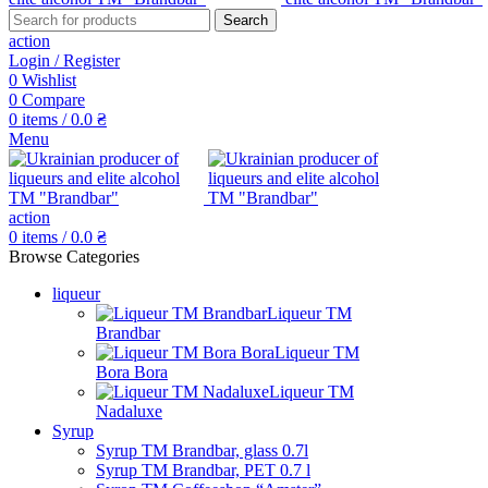
Search
action
Login / Register
0
Wishlist
0
Compare
0
items
/
0.0
₴
Menu
action
0
items
/
0.0
₴
Browse Categories
liqueur
Liqueur TM
Brandbar
Liqueur TM
Bora Bora
Liqueur TM
Nadaluxe
Syrup
Syrup TM Brandbar, glass 0.7l
Syrup TM Brandbar, PET 0.7 l