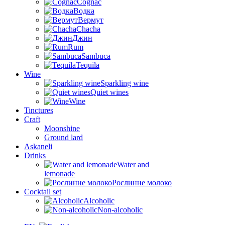
Cognac
Водка
Вермут
Chacha
Джин
Rum
Sambuca
Tequila
Wine
Sparkling wine
Quiet wines
Wine
Tinctures
Craft
Moonshine
Ground lard
Askaneli
Drinks
Water and
lemonade
Рослинне молоко
Cocktail set
Alcoholic
Non-alcoholic