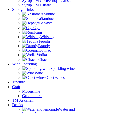
Syrop TM Coffeeshop “Amster”
Syrup TM Giffard
Strong drinks
Absinthe
Sambuca
Вермут
Gyn
Rum
Whiskey
Tequila
Brandy
Cognac
Vodka
Chacha
Wine/Sparkling
Sparkling wine
Wine
Quiet wines
Tincture
Craft
Moonshine
Ground lard
ТМ Askaneli
Drinks
Water and