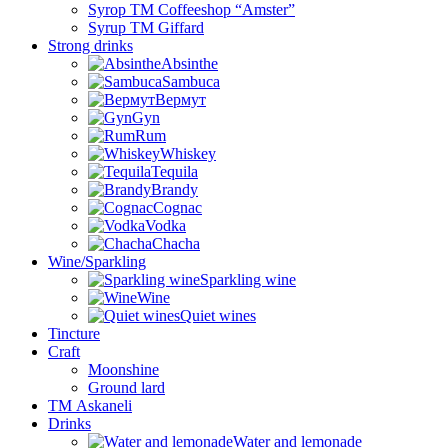
Syrop TM Coffeeshop “Amster”
Syrup TM Giffard
Strong drinks
Absinthe
Sambuca
Вермут
Gyn
Rum
Whiskey
Tequila
Brandy
Cognac
Vodka
Chacha
Wine/Sparkling
Sparkling wine
Wine
Quiet wines
Tincture
Craft
Moonshine
Ground lard
ТМ Askaneli
Drinks
Water and lemonade