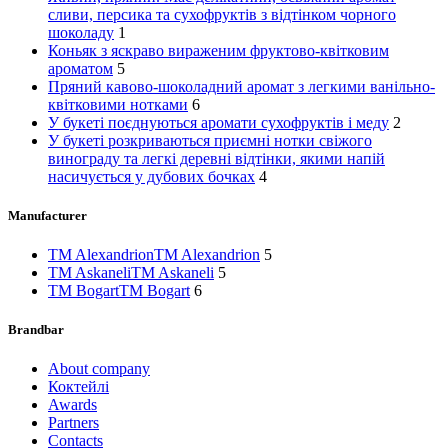
сливи, персика та сухофруктів з відтінком чорного
шоколаду
1
Коньяк з яскраво вираженим фруктово-квітковим
ароматом
5
Пряний кавово-шоколадний аромат з легкими ванільно-
квітковими нотками
6
У букеті поєднуються аромати сухофруктів і меду
2
У букеті розкриваються приємні нотки свіжого
винограду та легкі деревні відтінки, якими напій
насичується у дубових бочках
4
Manufacturer
TM Alexandrion
TM Alexandrion
5
TM Askaneli
TM Askaneli
5
TM Bogart
TM Bogart
6
Brandbar
About company
Коктейлі
Awards
Partners
Contacts