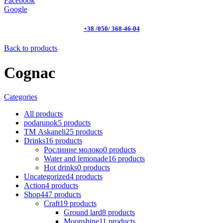
Facebook
Google
+38 /050/ 368-46-04
Back to products
Cognac
Categories
All
products
podarunok
5
products
ТМ Askaneli
25
products
Drinks
16
products
Рослинне молоко
0
products
Water and lemonade
16
products
Hot drinks
0
products
Uncategorized
4
products
Action
4
products
Shop
447
products
Craft
19
products
Ground lard
8
products
Moonshine
11
products