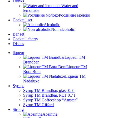
Drinks
Water and
lemonade
Рослинне молоко
Cocktail set
Alcoholic
Non-alcoholic
Bar set
Cocktail cherry
Dishes
liqueur
Liqueur TM
Brandbar
Liqueur TM
Bora Bora
Liqueur TM
Nadaluxe
Syrups
Syrup TM Brandbar, glass 0.7l
Syrup TM Brandbar, PET 0.7 l
Syrop TM Coffeeshop “Amster”
Syrup TM Giffard
Strong
Absinthe