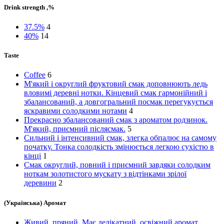
Drink strength ,%
37.5%
4
40%
14
Taste
Coffee
6
М'який і округлий фруктовий смак доповнюють ледь
вловимі деревні нотки. Кінцевий смак гармонійний і
збалансований, а довгогральний посмак перегукується
яскравими солодкими нотами
4
Прекрасно збалансований смак з ароматом родзинок.
М'який, приємний післясмак.
5
Сильний і інтенсивний смак, злегка обпалює на самому
початку. Тонка солодкість змінюється легкою сухістю в
кінці
1
Смак округлий, повний і приємний завдяки солодким
ноткам золотистого мускату з відтінками зрілої
деревини
2
(Українська) Аромат
Живий, пряний. Має делікатний, освіжний аромат