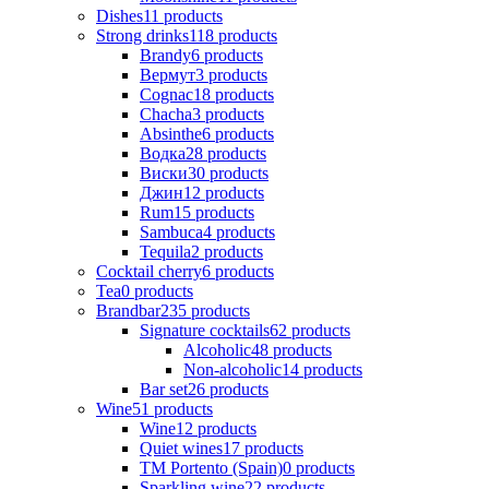
Dishes
11
products
Strong drinks
118
products
Brandy
6
products
Вермут
3
products
Cognac
18
products
Chacha
3
products
Absinthe
6
products
Водка
28
products
Виски
30
products
Джин
12
products
Rum
15
products
Sambuca
4
products
Tequila
2
products
Cocktail cherry
6
products
Tea
0
products
Brandbar
235
products
Signature cocktails
62
products
Alcoholic
48
products
Non-alcoholic
14
products
Bar set
26
products
Wine
51
products
Wine
12
products
Quiet wines
17
products
ТМ Portento (Spain)
0
products
Sparkling wine
22
products