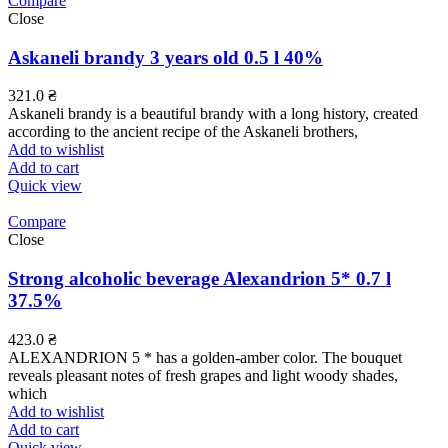
Compare
Close
Askaneli brandy 3 years old 0.5 l 40%
321.0
₴
Askaneli brandy is a beautiful brandy with a long history, created
according to the ancient recipe of the Askaneli brothers,
Add to wishlist
Add to cart
Quick view
Compare
Close
Strong alcoholic beverage Alexandrion 5* 0.7 l
37.5%
423.0
₴
ALEXANDRION 5 * has a golden-amber color. The bouquet
reveals pleasant notes of fresh grapes and light woody shades,
which
Add to wishlist
Add to cart
Quick view