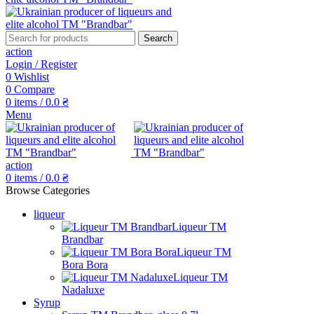
Search
action
Login / Register
0
Wishlist
0
Compare
0
items
/
0.0
₴
Menu
action
0
items
/
0.0
₴
Browse Categories
liqueur
Liqueur TM
Brandbar
Liqueur TM
Bora Bora
Liqueur TM
Nadaluxe
Syrup