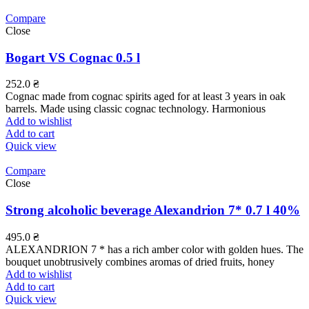
Compare
Close
Bogart VS Cognac 0.5 l
252.0
₴
Cognac made from cognac spirits aged for at least 3 years in oak
barrels. Made using classic cognac technology. Harmonious
Add to wishlist
Add to cart
Quick view
Compare
Close
Strong alcoholic beverage Alexandrion 7* 0.7 l 40%
495.0
₴
ALEXANDRION 7 * has a rich amber color with golden hues. The
bouquet unobtrusively combines aromas of dried fruits, honey
Add to wishlist
Add to cart
Quick view