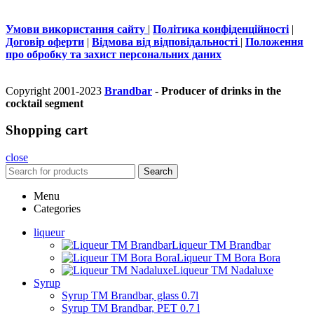
Умови використання сайту
|
Політика конфіденційності
|
Договір оферти
|
Відмова від відповідальності
|
Положення
про обробку та захист персональних даних
Copyright 2001-2023
Brandbar
- Producer of drinks in the
cocktail segment
Shopping cart
close
Search
Menu
Categories
liqueur
Liqueur TM Brandbar
Liqueur TM Bora Bora
Liqueur TM Nadaluxe
Syrup
Syrup TM Brandbar, glass 0.7l
Syrup TM Brandbar, PET 0.7 l