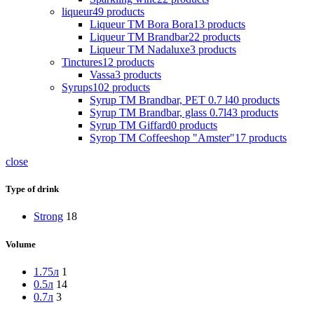
liqueur
49
products
Liqueur TM Bora Bora
13
products
Liqueur TM Brandbar
22
products
Liqueur TM Nadaluxe
3
products
Tinctures
12
products
Vassa
3
products
Syrups
102
products
Syrup TM Brandbar, PET 0.7 l
40
products
Syrup TM Brandbar, glass 0.7l
43
products
Syrup TM Giffard
0
products
Syrop TM Coffeeshop "Amster"
17
products
close
Type of drink
Strong
18
Volume
1.75л
1
0.5л
14
0.7л
3