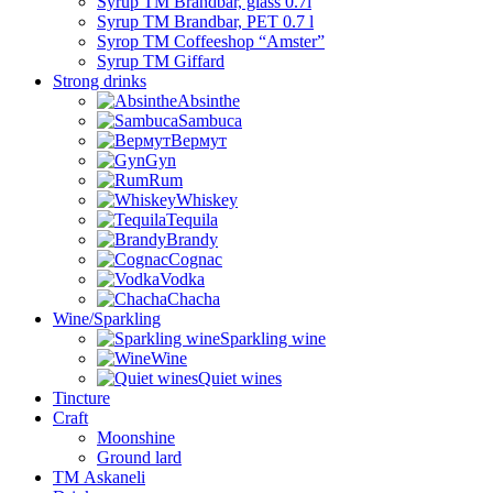
Syrup TM Brandbar, glass 0.7l
Syrup TM Brandbar, PET 0.7 l
Syrop TM Coffeeshop “Amster”
Syrup TM Giffard
Strong drinks
Absinthe
Sambuca
Вермут
Gyn
Rum
Whiskey
Tequila
Brandy
Cognac
Vodka
Chacha
Wine/Sparkling
Sparkling wine
Wine
Quiet wines
Tincture
Craft
Moonshine
Ground lard
ТМ Askaneli