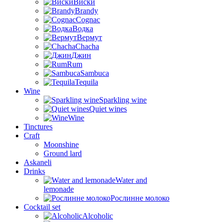
Виски
Brandy
Cognac
Водка
Вермут
Chacha
Джин
Rum
Sambuca
Tequila
Wine
Sparkling wine
Quiet wines
Wine
Tinctures
Craft
Moonshine
Ground lard
Askaneli
Drinks
Water and
lemonade
Рослинне молоко
Cocktail set
Alcoholic