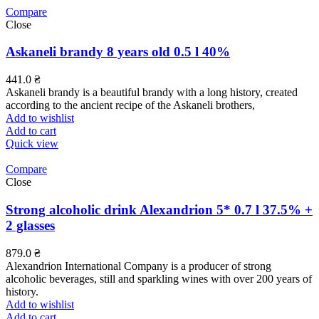
Compare
Close
Askaneli brandy 8 years old 0.5 l 40%
441.0
₴
Askaneli brandy is a beautiful brandy with a long history, created
according to the ancient recipe of the Askaneli brothers,
Add to wishlist
Add to cart
Quick view
Compare
Close
Strong alcoholic drink Alexandrion 5* 0.7 l 37.5% +
2 glasses
879.0
₴
Alexandrion International Company is a producer of strong
alcoholic beverages, still and sparkling wines with over 200 years of
history.
Add to wishlist
Add to cart