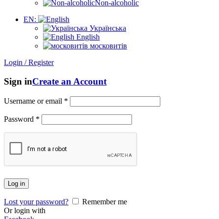
Non-alcoholic
EN:
Українська
English
московитів
Login / Register
Sign in
Create an Account
Username or email
*
Password
*
Log in
Lost your password?
Remember me
Or login with