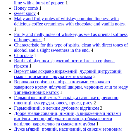
lime with a burst of pepper.
1
Honey comb
1
sweet-spicy
4
Malty and fruity notes of whiskey combine fineness with
delicious coffee creaminess with chocolate and vanilla notes.
1
Fruity and malty notes of whiskey, as well as oriental softness
of honey notes.
1
Characteristic for this type of spirits, clean with direct tones of
alcohol and a slight sweetness in the end.
4
Chocolate
1
Ванільні відтінки, фруктові нотки і легка горіхова
гіркота
1
Вермут має яскраво виражений, чудовий цитрусовий
смак з приємним гіркуватим посмаком
2
Вершкова горіхова палітра з нотками солодкого
заварного крему, яблучної шкірки, червоних ягід та меду
з апельсинових квіток
1
Гармонізований смак 7 злаків, а саме: жита, ячменю,
пшениці, кукурудзи, овесу, проса, рису
2
Гармонійний, з легким дубовим відтінком
3
Добре збалансований, ніжний, з вираженими нотами
випічки, перцю, яблука та лимона, обрамленими
ваніллю, карамеллю та смаженим дубом
1
Дуже м'який, пряний, насичений, зі свіжим зерновим