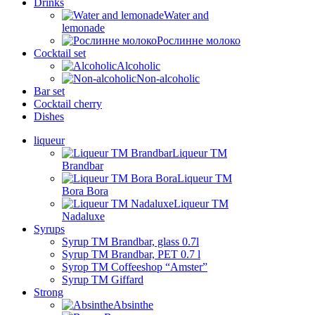
Drinks
Water and
lemonade
Рослинне молоко
Cocktail set
Alcoholic
Non-alcoholic
Bar set
Cocktail cherry
Dishes
liqueur
Liqueur TM
Brandbar
Liqueur TM
Bora Bora
Liqueur TM
Nadaluxe
Syrups
Syrup TM Brandbar, glass 0.7l
Syrup TM Brandbar, PET 0.7 l
Syrop TM Coffeeshop “Amster”
Syrup TM Giffard
Strong
Absinthe