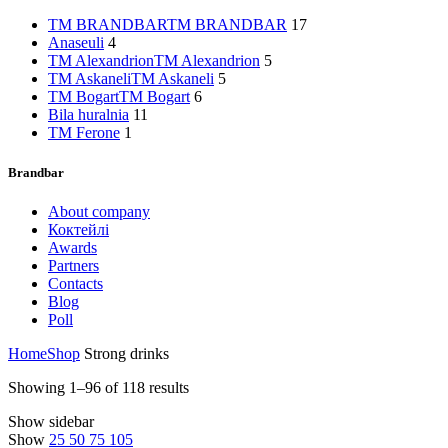
TM BRANDBAR
TM BRANDBAR
17
Anaseuli
4
TM Alexandrion
TM Alexandrion
5
TM Askaneli
TM Askaneli
5
TM Bogart
TM Bogart
6
Bila huralnia
11
ТМ Ferone
1
Brandbar
About company
Коктейлі
Awards
Partners
Contacts
Blog
Poll
Home
Shop
Strong drinks
Showing 1–96 of 118 results
Show sidebar
Show
25
50
75
105