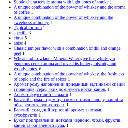
Subtle characteristic aroma with light notes of smoke
1
A unique combination of the power of whiskey and the aroma
of coffee
1
A unique combination of the power of whiskey and the
sweetness of honey
1
Typical for rum
1
specific
3
citrus
5
anise
4
Classic juniper flavor with a combination of dill and orange
peel
1
Wheat and Lowlands Mineral Water give this whiskey a
generous cereal aroma and reveal its buttery, biscuity and
woody notes.
6
A unique combination of the power of whiskey, the freshness
of apple and the fire of spices
1
Аромат рому наповнений приємними відтінками спецій
і прянощів, серед яких домінують нотки ванілі.
1
Аромат фруктовий і свіжий
1
Багатий аромат з домінуючими нотами солоду, ванілі та
обжарених кавових зерен.
1
Багатий, складний зерновий аромат з нотами
сухофруктів
1
Букет приправлений нотками червоної ягоди, фруктів,
ванілі та обпаленого дуба.
1