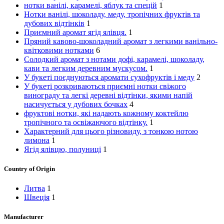
нотки ванілі, карамелі, яблук та спецій
1
Нотки ванілі, шоколаду, меду, тропічних фруктів та
дубових відтінків
1
Приємний аромат ягід ялівця.
1
Пряний кавово-шоколадний аромат з легкими ванільно-
квітковими нотками
6
Солодкий аромат з нотами дофі, карамелі, шоколаду,
кави та легким деревним мускусом.
1
У букеті поєднуються аромати сухофруктів і меду
2
У букеті розкриваються приємні нотки свіжого
винограду та легкі деревні відтінки, якими напій
насичується у дубових бочках
4
фруктові нотки, які надають кожному коктейлю
тропічного та освіжаючого відтінку.
1
Характерний для цього різновиду, з тонкою нотою
лимона
1
Ягід ялівцю, полуниці
1
Country of Origin
Литва
1
Швеція
1
Manufacturer