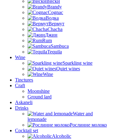
Виски
Brandy
Cognac
Водка
Вермут
Chacha
Джин
Rum
Sambuca
Tequila
Wine
Sparkling wine
Quiet wines
Wine
Tinctures
Craft
Moonshine
Ground lard
Askaneli
Drinks
Water and
lemonade
Рослинне молоко
Cocktail set
Alcoholic