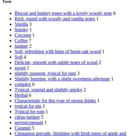
Taste
Biscuit and buttery tones with a lovely woody note
6
Rich, round with woody and vanilla notes
1
Vanilla
3
Smoky
1
Coconut
1
Coffee
7
juniper
2
Soft, refreshing with hints of burnt oak wood
1
Soft
4
Delicate, smooth with subtle notes of wood
2
sweet
1
slightly pungent, typical for rum
3
Slightly burning, with a slight sweetness aftertaste
1
complex
6
Typical, vegetal and slightly smoky
2
Herbal
6
Characteristic for this type of strong drinks
1
typical for gin
2
Typical for rum
1
citrus-juniper
5
интенсивный
1
Caramel
5
Cinnamon prevails, finishing with fresh tones of apple and