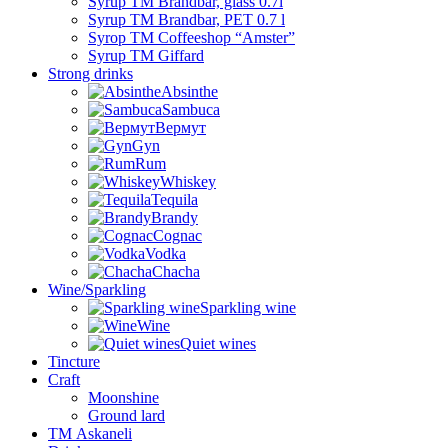
Syrup TM Brandbar, glass 0.7l
Syrup TM Brandbar, PET 0.7 l
Syrop TM Coffeeshop “Amster”
Syrup TM Giffard
Strong drinks
Absinthe
Sambuca
Вермут
Gyn
Rum
Whiskey
Tequila
Brandy
Cognac
Vodka
Chacha
Wine/Sparkling
Sparkling wine
Wine
Quiet wines
Tincture
Craft
Moonshine
Ground lard
ТМ Askaneli