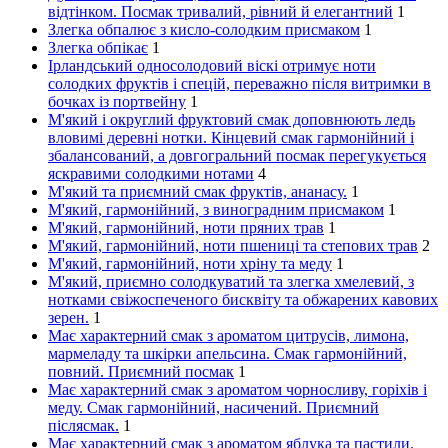
відтінком. Посмак тривалий, рівний й елегантний
1
Злегка обпалює з кисло-солодким присмаком
1
Злегка обпікає
1
Ірландський односолодовий віскі отримує ноти
солодких фруктів і спецій, переважно після витримки в
бочках із портвейну
1
М'який і округлий фруктовий смак доповнюють ледь
вловимі деревні нотки. Кінцевий смак гармонійний і
збалансований, а довгогральний посмак перегукується
яскравими солодкими нотами
4
М'який та приємний смак фруктів, ананасу.
1
М'який, гармонійний, з виноградним присмаком
1
М'який, гармонійний, ноти пряних трав
1
М'який, гармонійний, ноти пшениці та степових трав
2
М'який, гармонійний, ноти хріну та меду
1
М'який, приємно солодкуватий та злегка хмелевий, з
нотками свіжоспеченого бисквіту та обжарених кавових
зерен.
1
Має характерний смак з ароматом цитрусів, лимона,
мармеладу та шкірки апельсина. Смак гармонійний,
повний. Приємний посмак
1
Має характерний смак з ароматом чорносливу, горіхів і
меду. Смак гармонійний, насичений. Приємний
післясмак.
1
Має характерний смак з ароматом яблука та пастили.