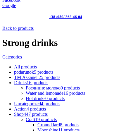
Facebook
Google
+38 /050/ 368-46-04
Back to products
Strong drinks
Categories
All
products
podarunok
5
products
ТМ Askaneli
25
products
Drinks
16
products
Рослинне молоко
0
products
Water and lemonade
16
products
Hot drinks
0
products
Uncategorized
4
products
Action
4
products
Shop
447
products
Craft
19
products
Ground lard
8
products
Moonshine
11
products