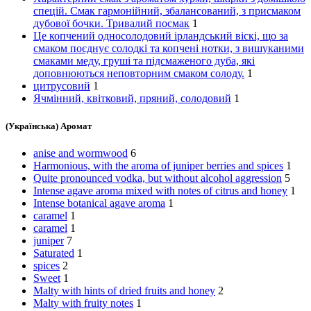
спецій. Смак гармонійний, збалансований, з присмаком
дубової бочки. Тривалий посмак
1
Це копчений односолодовий ірландський віскі, що за
смаком поєднує солодкі та копчені нотки, з вишуканими
смаками меду, груші та підсмаженого дуба, які
доповнюються неповторним смаком солоду.
1
цитрусовий
1
Ячмінний, квітковий, пряний, солодовий
1
(Українська) Аромат
anise and wormwood
6
Harmonious, with the aroma of juniper berries and spices
1
Quite pronounced vodka, but without alcohol aggression
5
Intense agave aroma mixed with notes of citrus and honey
1
Intense botanical agave aroma
1
caramel
1
caramel
1
juniper
7
Saturated
1
spices
2
Sweet
1
Malty with hints of dried fruits and honey
2
Malty with fruity notes
1