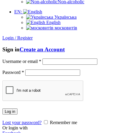
Non-alcoholic
EN:
Українська
English
московитів
Login / Register
Sign in
Create an Account
Username or email
*
Password
*
Log in
Lost your password?
Remember me
Or login with