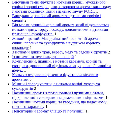
Висушені темні фрукти з нотками кориці, мускатного
горіха і чорної смородини, створюючи аромат винограду
з нотами родзинок, який визначає Tawny PORT.
1
Вишуканий, глибокий аромат з відтінками горіхів і
спецій
2
Він має виразний і чарівний аромат, який відкривається
нотками диму, торфу і солоду, доповненими відтінками
прянощів і сухофруктів.
1
Живий, пряний. Має делікатний, освіжний аромат
сливи, персика та сухофруктів з відтінком чорного
шоколаду
1
З нотками диких трав, вересу, меду та садових фруктів
2
Із нотами цитрусових, трав і спецій
1
Комплексний, пряний, з нотами карамелі, кориці та
гвоздики, доповнений відтінками зацукрованої вишні та
яблук.
1
Коньяк з яскраво вираженим фруктово-квітковим
ароматом
5
М'який і солодкуватий, з нотками ванілі, хересу та
сухофруктів
2
Насичений аромат з тютюновими і пряними нотами,
підкріпленими солодкими карамельними відтінками.
1
Насичений нотами кориці та гвоздики, що надає йому
пряного характеру
1
Неповторний аромат ялівцю та полуниці.
1