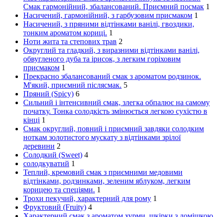
Смак гармонійний, збалансований. Приємний посмак
1
Насичений, гармонійний, з гарбузовим присмаком
1
Насичений, з пряними відтінками ванілі, гвоздики,
тонким ароматом кориці.
1
Ноти жита та степових трав
2
Округлий та гладкий, з виразними відтінками ванілі,
обвугленого дуба та ірисок, з легким горіховим
присмаком
1
Прекрасно збалансований смак з ароматом родзинок.
М'який, приємний післясмак.
5
Пряний (Spicy)
6
Сильний і інтенсивний смак, злегка обпалює на самому
початку. Тонка солодкість змінюється легкою сухістю в
кінці
1
Смак округлий, повний і приємний завдяки солодким
ноткам золотистого мускату з відтінками зрілої
деревини
2
Солодкий (Sweet)
4
солодкуватий
1
Теплий, кремовий смак з приємними медовими
відтінками, родзинками, зеленим яблуком, легким
корицею та спеціями.
1
Трохи пекучий, характерний для рому
1
Фруктовий (Fruity)
4
Характерний смак з ароматом хурми, шкірки з домішкою