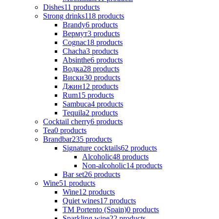
Dishes
11
products
Strong drinks
118
products
Brandy
6
products
Вермут
3
products
Cognac
18
products
Chacha
3
products
Absinthe
6
products
Водка
28
products
Виски
30
products
Джин
12
products
Rum
15
products
Sambuca
4
products
Tequila
2
products
Cocktail cherry
6
products
Tea
0
products
Brandbar
235
products
Signature cocktails
62
products
Alcoholic
48
products
Non-alcoholic
14
products
Bar set
26
products
Wine
51
products
Wine
12
products
Quiet wines
17
products
ТМ Portento (Spain)
0
products
Sparkling wine
22
products