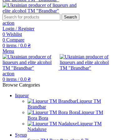
Search
action
Login / Register
0
Wishlist
0
Compare
0
items
/
0.0
₴
Menu
action
0
items
/
0.0
₴
Browse Categories
liqueur
Liqueur TM
Brandbar
Liqueur TM
Bora Bora
Liqueur TM
Nadaluxe
Syrup