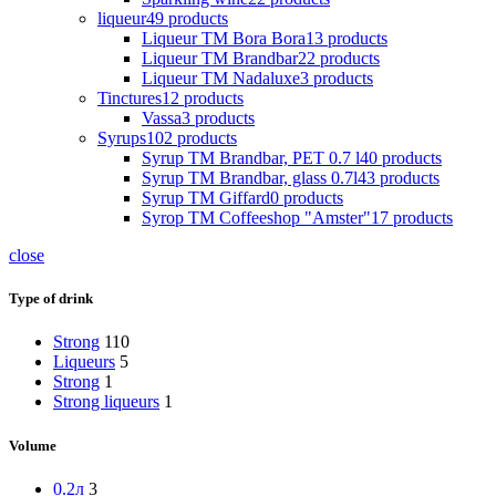
liqueur
49
products
Liqueur TM Bora Bora
13
products
Liqueur TM Brandbar
22
products
Liqueur TM Nadaluxe
3
products
Tinctures
12
products
Vassa
3
products
Syrups
102
products
Syrup TM Brandbar, PET 0.7 l
40
products
Syrup TM Brandbar, glass 0.7l
43
products
Syrup TM Giffard
0
products
Syrop TM Coffeeshop "Amster"
17
products
close
Type of drink
Strong
110
Liqueurs
5
Strong
1
Strong liqueurs
1
Volume
0.2л
3