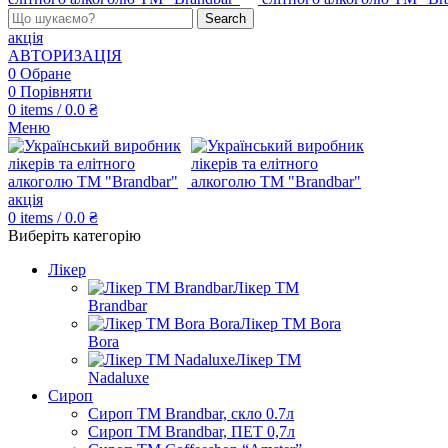
Search
акція
АВТОРИЗАЦІЯ
0
Обране
0
Порівняти
0
items
/
0.0
₴
Меню
акція
0
items
/
0.0
₴
Виберіть категорію
Лікер
Лікер ТМ
Brandbar
Лікер ТМ Bora
Bora
Лікер ТМ
Nadaluxe
Сироп
Сироп TM Brandbar, скло 0.7л
Сироп TM Brandbar, ПЕТ 0,7л