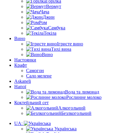
Горілка
Вермут
Чача
Джин
Ром
Самбука
Текіла
Вино
Ігристе вино
Тихі вина
Вино
Настоянки
Крафт
Самогон
Сало мелене
Askaneli
Напої
Вода та лимонад
Рослинне молоко
Коктейльний сет
Алкогольний
Безлкогольний
UA:
Українська