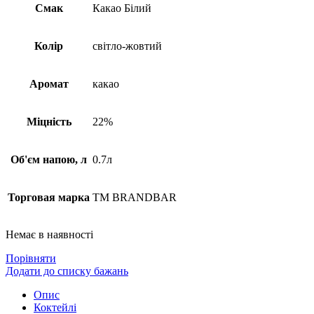
Смак
Какао Білий
Колір
світло-жовтий
Аромат
какао
Міцність
22%
Об'єм напою, л
0.7л
Торговая марка
TM BRANDBAR
Немає в наявності
Порівняти
Додати до списку бажань
Опис
Коктейлі