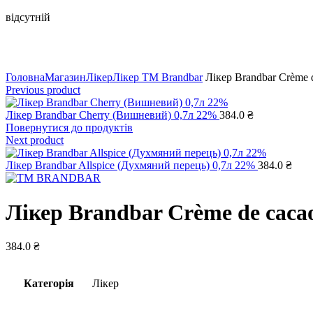
відсутній
Натисніть, щоб збільшити
Головна
Магазин
Лікер
Лікер ТМ Brandbar
Лікер Brandbar Crème d
Previous product
Лікер Brandbar Cherry (Вишневий) 0,7л 22%
384.0
₴
Повернутися до продуктів
Next product
Лікер Brandbar Allspice (Духмяний перець) 0,7л 22%
384.0
₴
Лікер Brandbar Crème de cacao
384.0
₴
Категорія
Лікер