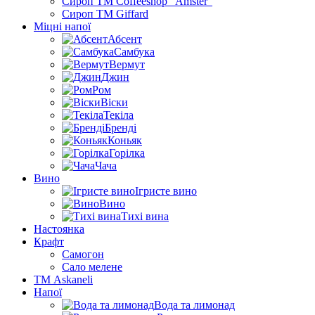
Сироп TM Coffeeshop “Amster”
Сироп TM Giffard
Міцні напої
Абсент
Самбука
Вермут
Джин
Ром
Віски
Текіла
Бренді
Коньяк
Горілка
Чача
Вино
Ігристе вино
Вино
Тихі вина
Настоянка
Крафт
Самогон
Сало мелене
ТМ Askaneli
Напої
Вода та лимонад