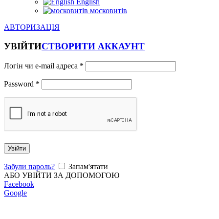
English
московитів
АВТОРИЗАЦІЯ
УВІЙТИ
СТВОРИТИ АККАУНТ
Логін чи e-mail адреса
*
Password
*
Увійти
Забули пароль?
Запам'ятати
АБО УВІЙТИ ЗА ДОПОМОГОЮ
Facebook
Google