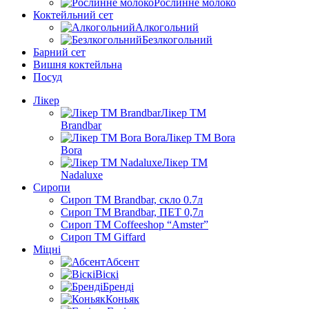
Рослинне молоко
Коктейльний сет
Алкогольний
Безлкогольний
Барний сет
Вишня коктейльна
Посуд
Лікер
Лікер ТМ
Brandbar
Лікер ТМ Bora
Bora
Лікер ТМ
Nadaluxe
Сиропи
Сироп TM Brandbar, скло 0.7л
Сироп TM Brandbar, ПЕТ 0,7л
Сироп TM Coffeeshop “Amster”
Сироп TM Giffard
Міцні
Абсент
Віскі
Бренді
Коньяк