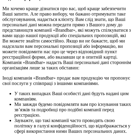
Ми хочемо краще дізнатися про вас, щоб краще забезпечити
Ваші запити. Але право вибору, чи бажано отримувати таке
обслуговування, надається клієнту. Вам слід знати, що Ваші
персональні дані можна передати прямо з Вашого дому до
представництв компанії «Brandbar», які можуть спілкуватися з
вами щодо нашої продукції або спеціальних пропозицій, які
Ви можете знайти самостійно. Якщо ви не бажаєте, щоб ми
надсилали вам персональні пропозиції або інформацію, ви
можете повідомити нас про це через відповідний пункт
реєстраційної форми, або вказавши це в опитній картці.
Компанія «Brandbar» надасть Ваші персональні дані стороннім
організаціям лише за таких обставин:
Іноді компанія «Brandbar» продає вам продукцію чи пропонує
свої послуги у співпраці з іншими компаніями.
У таких випадках Ваші особисті дані будуть надані цим
компаніям.
Ми завжди будемо повідомляти вам про існування таких
зв’язків та подробиці про подібні компанії перед
реєстрацією.
Зауважте, що такі компанії часто проводять свою
політику в галузі конфіденційності, що відображається у
сфері використання ними Ваших персональних даних.