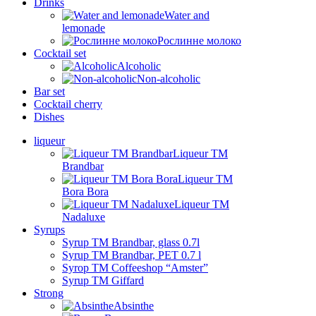
Drinks
Water and
lemonade
Рослинне молоко
Cocktail set
Alcoholic
Non-alcoholic
Bar set
Cocktail cherry
Dishes
liqueur
Liqueur TM
Brandbar
Liqueur TM
Bora Bora
Liqueur TM
Nadaluxe
Syrups
Syrup TM Brandbar, glass 0.7l
Syrup TM Brandbar, PET 0.7 l
Syrop TM Coffeeshop “Amster”
Syrup TM Giffard
Strong
Absinthe