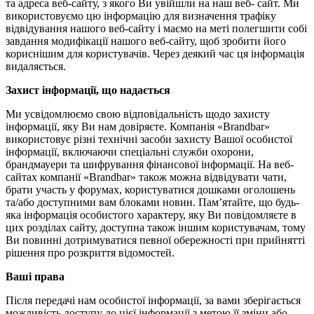
та адреса веб-сайту, з якого Ви увійшли на наш веб- сайт. Ми
використовуємо цю інформацію для визначення трафіку
відвідування нашого веб-сайту і маємо на меті полегшити собі
завдання модифікації нашого веб-сайту, щоб зробити його
кориснішим для користувачів. Через деякий час ця інформація
видаляється.
Захист інформації, що надається
Ми усвідомлюємо свою відповідальність щодо захисту
інформації, яку Ви нам довіряєте. Компанія «Brandbar»
використовує різні технічні засоби захисту Вашої особистої
інформації, включаючи спеціальні служби охорони,
брандмауери та шифрування фінансової інформації. На веб-
сайтах компанії «Brandbar» також можна відвідувати чати,
брати участь у форумах, користуватися дошками оголошень
та/або доступними вам блоками новин. Пам’ятайте, що будь-
яка інформація особистого характеру, яку Ви повідомляєте в
цих розділах сайту, доступна також іншим користувачам, тому
Ви повинні дотримуватися певної обережності при прийнятті
рішення про розкриття відомостей.
Ваші права
Після передачі нам особистої інформації, за вами зберігається
можливість доступу до цієї інформації з метою її зміни або