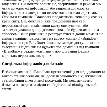
видалення. Ви можете робити це, звернувшись в режимі он-
лайн до короткої інформації, або запросивши коротку
інформацію за наведеними нижче контактними адресами.
Оскільки компанія «Brandbar» продає тисячі товарів у сотнях
країн світу, Ви, можливо, вже повідомили нам свої
персональні дані, надіславши карту опитування, або
зателефонувавши до представництва, або будь-яким іншим
способом. Ваше рішення не реєструватися в даний момент не
змінить раніше повідомлену на адресу компанії «Brandbar»
інформацію про Вас. Звичайно, вам завжди доступна опція
скасування підписки на будь-які повідомлення від компанії
«Brandbar» в режимі «он-лайн», або для зміни Ваших
коротких персональних даних.
Спеціальна інформація для батьків
Веб-сайт компанії «Brandbar» призначений для відвідування та
використання особами, які досягли законного віку вживання
та придбання алкогольної продукції. Ми рекомендуємо
батькам наглядати за діями своїх дітей, які відвідують веб-
сайти.
Author’s cocktails