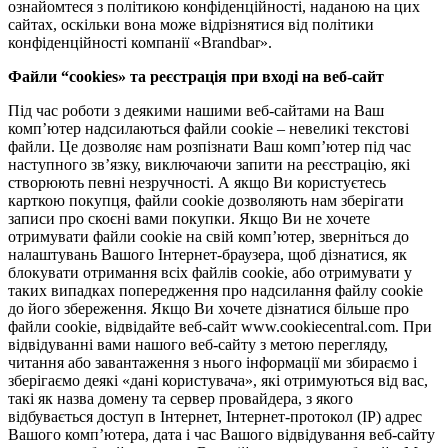
ознайомтеся з політикою конфіденційності, наданою на цих
сайтах, оскільки вона може відрізнятися від політики
конфіденційності компанії «Brandbar».
Файли “cookies» та реєстрація при вході на веб-сайт
Під час роботи з деякими нашими веб-сайтами на Ваш
комп’ютер надсилаються файли cookie – невеликі текстові
файли. Це дозволяє нам розпізнати Ваш комп’ютер під час
наступного зв’язку, виключаючи запити на реєстрацію, які
створюють певні незручності. А якщо Ви користуєтесь
карткою покупця, файли cookie дозволяють нам зберігати
записи про скоєні вами покупки. Якщо Ви не хочете
отримувати файли cookie на свій комп’ютер, зверніться до
налаштувань Вашого Інтернет-браузера, щоб дізнатися, як
блокувати отримання всіх файлів cookie, або отримувати у
таких випадках попередження про надсилання файлу cookie
до його збереження. Якщо Ви хочете дізнатися більше про
файли cookie, відвідайте веб-сайт www.cookiecentral.com. При
відвідуванні вами нашого веб-сайту з метою перегляду,
читання або завантаження з нього інформації ми збираємо і
зберігаємо деякі «дані користувача», які отримуються від вас,
такі як назва домену та сервер провайдера, з якого
відбувається доступ в Інтернет, Інтернет-протокол (IP) адрес
Вашого комп’ютера, дата і час Вашого відвідування веб-сайту