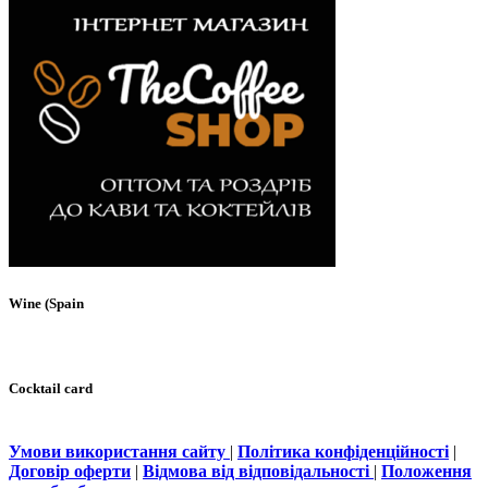
Wine (Spain
Cocktail card
Умови використання сайту
|
Політика конфіденційності
|
Договір оферти
|
Відмова від відповідальності
|
Положення