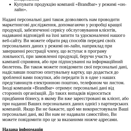
Купувати продукцію компанії «Brandbar» у режимі «он-
лайн».
Надані персональні дані також дозволяють нам проводити
маркетингові дослідження, допомагаючи у розробці кращої
продукції, забезпеченні сервісу обслуговування клієнтів,
надаванні відповідей на їхні запити та удосконаленні нашого
веб-сайту. Ви можете обрати ряд способів передачі своїх
персональних даних у режимі он-лайн, наприклад при
завершенні реєстрації члену, що вступає в програму
лояльності, при замовленні продукції, беручи участь у
кампанії сприяння, або при підписуванні на інформаційний
бюлетень. Ви також можете повідомити свої персональні дані,
надіславши поштою опитувальну картку, що додається до
зробленої вами покупки, або передати їх в одне з наших
представництв електронною поштою, телефоном чи листом.
Іноді компанія «Brandbar» отримує персональні дані від
сторонніх організацій. До таких випадків відноситься
придбання бізнесу, в якому Ви вже зареєстровані як клієнт, або
при наданні Ваших персональних даних однієї з партнерських
компаній. Якщо Ви не бажаєте, щоб ми використовували Ваші
персональні дані, які Ви нам не надавали самостійно, Ви
можете повідомити про це за вказаними нижче адресами.
Надана інформація