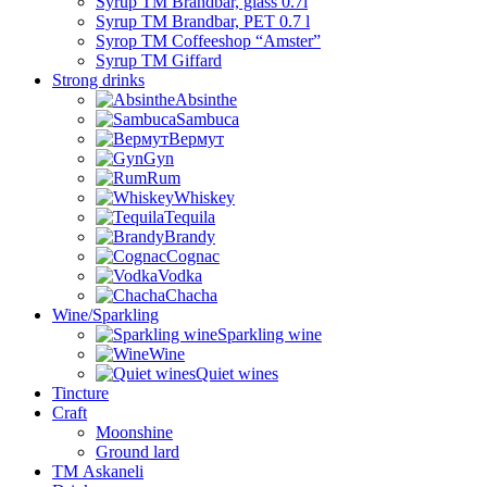
Syrup TM Brandbar, glass 0.7l
Syrup TM Brandbar, PET 0.7 l
Syrop TM Coffeeshop “Amster”
Syrup TM Giffard
Strong drinks
Absinthe
Sambuca
Вермут
Gyn
Rum
Whiskey
Tequila
Brandy
Cognac
Vodka
Chacha
Wine/Sparkling
Sparkling wine
Wine
Quiet wines
Tincture
Craft
Moonshine
Ground lard
ТМ Askaneli