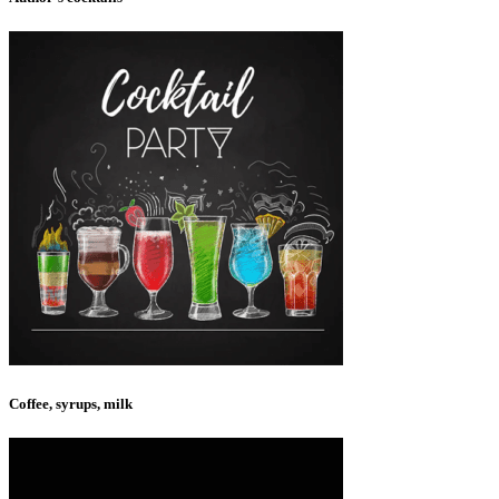
Coffee, syrups, milk