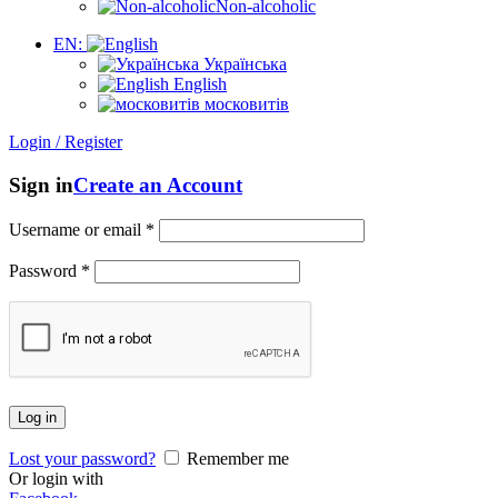
Non-alcoholic
EN:
Українська
English
московитів
Login / Register
Sign in
Create an Account
Username or email
*
Password
*
Log in
Lost your password?
Remember me
Or login with