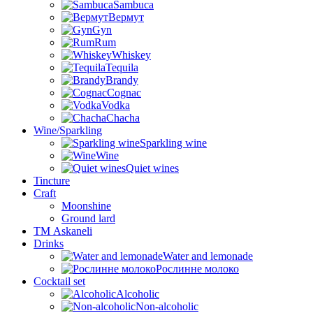
Sambuca
Вермут
Gyn
Rum
Whiskey
Tequila
Brandy
Cognac
Vodka
Chacha
Wine/Sparkling
Sparkling wine
Wine
Quiet wines
Tincture
Craft
Moonshine
Ground lard
ТМ Askaneli
Drinks
Water and lemonade
Рослинне молоко
Cocktail set
Alcoholic
Non-alcoholic