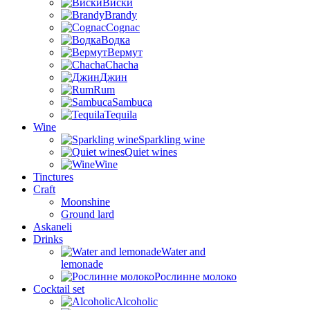
Виски
Brandy
Cognac
Водка
Вермут
Chacha
Джин
Rum
Sambuca
Tequila
Wine
Sparkling wine
Quiet wines
Wine
Tinctures
Craft
Moonshine
Ground lard
Askaneli
Drinks
Water and
lemonade
Рослинне молоко
Cocktail set
Alcoholic