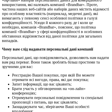
«оф-лайн» наборів персональних даних для комерційного
використання, які належать компанії «Brandbar». Проте,
частина наших веб-сайтів або наборів даних містить відомості
про особливу властивість (наприклад, медичні дані), які
вимагають у певному сенсі особливої ​​політики в галузі
конфіденційності. Усюди й кожного разу, де і коли це
необхідно, компанія «Brandbar», пояснює, що політика
компанії «Brandbar» у сфері конфіденційності в особливих
обставинах відрізняється від даної політики для загальних
випадків.
Чому вам слід надавати персональні дані компанії
Персональні дані, що повідомляються, дозволяють нам надати
вам ряд переваг. Вони також зроблять більш простими та
зручними для вас:
Реєстрацію Вашої покупки, при якій Ви можете
отримати всі вигоди, права, які дає покупка;
Запит інформації, що вас цікавить;
Брати участь у обговореннях на «он-лайн»
конференціях;
Отримувати персональні повідомлення та спеціальні
пропозиції з питань, що вас цікавлять;
Заощаджувати час, зберігаючи Ваші особисті
вподобання;