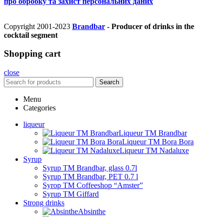
про обробку та захист персональних даних
Copyright 2001-2023
Brandbar
- Producer of drinks in the
cocktail segment
Shopping cart
close
Search
Menu
Categories
liqueur
Liqueur TM Brandbar
Liqueur TM Bora Bora
Liqueur TM Nadaluxe
Syrup
Syrup TM Brandbar, glass 0.7l
Syrup TM Brandbar, PET 0.7 l
Syrop TM Coffeeshop “Amster”
Syrup TM Giffard
Strong drinks
Absinthe