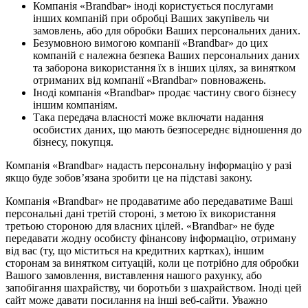
Компанія «Brandbar» іноді користується послугами
інших компаній при обробці Ваших закупівель чи
замовлень, або для обробки Ваших персональних даних.
Безумовною вимогою компанії «Brandbar» до цих
компаній є належна безпека Ваших персональних даних
та заборона використання їх в інших цілях, за винятком
отриманих від компанії «Brandbar» повноважень.
Іноді компанія «Brandbar» продає частину свого бізнесу
іншим компаніям.
Така передача власності може включати надання
особистих даних, що мають безпосереднє відношення до
бізнесу, покупця.
Компанія «Brandbar» надасть персональну інформацію у разі
якщо буде зобов’язана зробити це на підставі закону.
Компанія «Brandbar» не продаватиме або передаватиме Ваші
персональні дані третій стороні, з метою їх використання
третьою стороною для власних цілей. «Brandbar» не буде
передавати жодну особисту фінансову інформацію, отриману
від вас (ту, що міститься на кредитних картках), іншим
сторонам за винятком ситуацій, коли це потрібно для обробки
Вашого замовлення, виставлення нашого рахунку, або
запобігання шахрайству, чи боротьби з шахрайством. Іноді цей
сайт може давати посилання на інші веб-сайти. Уважно