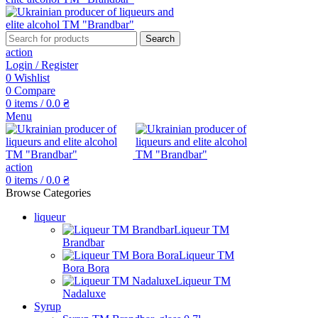
Search
action
Login / Register
0
Wishlist
0
Compare
0
items
/
0.0
₴
Menu
action
0
items
/
0.0
₴
Browse Categories
liqueur
Liqueur TM
Brandbar
Liqueur TM
Bora Bora
Liqueur TM
Nadaluxe
Syrup