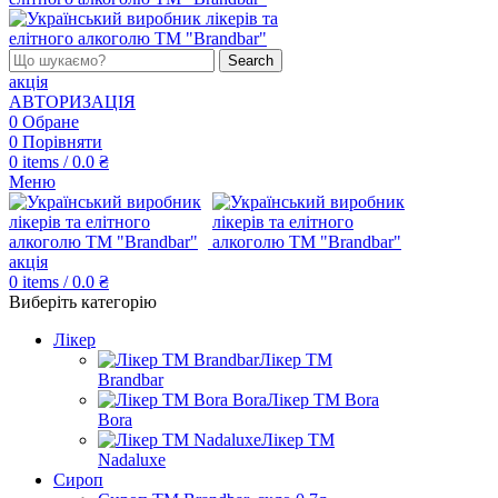
Search
акція
АВТОРИЗАЦІЯ
0
Обране
0
Порівняти
0
items
/
0.0
₴
Меню
акція
0
items
/
0.0
₴
Виберіть категорію
Лікер
Лікер ТМ
Brandbar
Лікер ТМ Bora
Bora
Лікер ТМ
Nadaluxe
Сироп