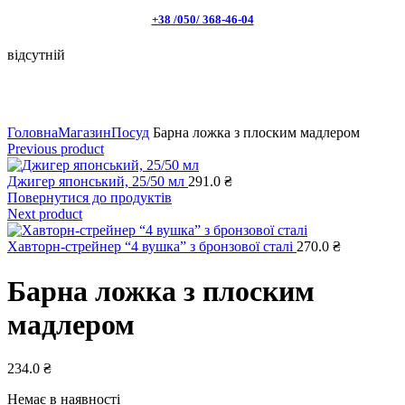
+38 /050/ 368-46-04
відсутній
Натисніть, щоб збільшити
Головна
Магазин
Посуд
Барна ложка з плоским мадлером
Previous product
Джигер японський, 25/50 мл
291.0
₴
Повернутися до продуктів
Next product
Хавторн-стрейнер “4 вушка” з бронзової сталі
270.0
₴
Барна ложка з плоским
мадлером
234.0
₴
Немає в наявності