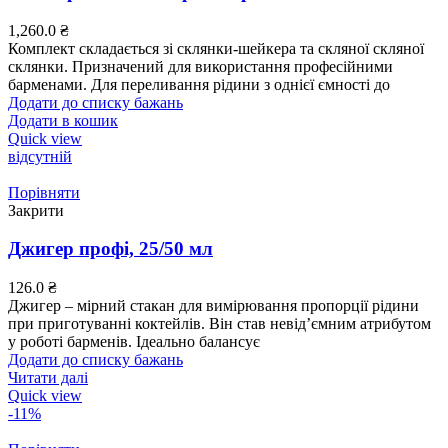
1,260.0
₴
Комплект складається зі склянки-шейкера та скляної скляної
склянки. Призначений для використання професійними
барменами. Для переливання рідини з однієї ємності до
Додати до списку бажань
Додати в кошик
Quick view
відсутній
Порівняти
Закрити
Джигер профі, 25/50 мл
126.0
₴
Джигер – мірний стакан для вимірювання пропорції рідини
при приготуванні коктейлів. Він став невід’ємним атрибутом
у роботі барменів. Ідеально балансує
Додати до списку бажань
Читати далі
Quick view
-11%