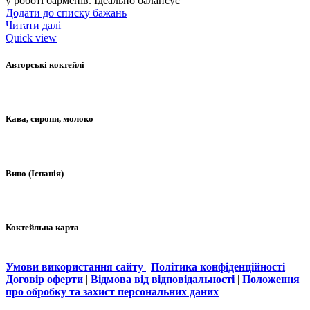
у роботі барменів. Ідеально балансує
Додати до списку бажань
Читати далі
Quick view
Авторські коктейлі
Кава, сиропи, молоко
Вино (Іспанія)
Коктейльна карта
Умови використання сайту
|
Політика конфіденційності
|
Договір оферти
|
Відмова від відповідальності
|
Положення
про обробку та захист персональних даних