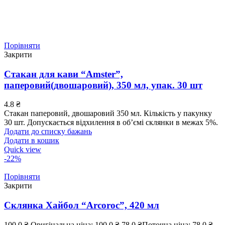
Порівняти
Закрити
Стакан для кави “Amster”,
паперовий(двошаровий), 350 мл, упак. 30 шт
4.8
₴
Стакан паперовий, двошаровий 350 мл. Кількість у пакунку
30 шт. Допускається відхилення в об’ємі склянки в межах 5%.
Додати до списку бажань
Додати в кошик
Quick view
-22%
Порівняти
Закрити
Склянка Хайбол “Arcoroc”, 420 мл
100.0
₴
Оригінальна ціна: 100.0 ₴.
78.0
₴
Поточна ціна: 78.0 ₴.