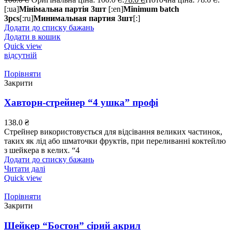
[:ua]
Мінімальна партія 3шт
[:en]
Minimum batch
3pcs
[:ru]
Минимальная партия 3шт
[:]
Додати до списку бажань
Додати в кошик
Quick view
відсутній
Порівняти
Закрити
Хавторн-стрейнер “4 ушка” профі
138.0
₴
Стрейнер використовується для відсівання великих частинок,
таких як лід або шматочки фруктів, при переливанні коктейлю
з шейкера в келих. “4
Додати до списку бажань
Читати далі
Quick view
Порівняти
Закрити
Шейкер “Бостон” сірий акрил