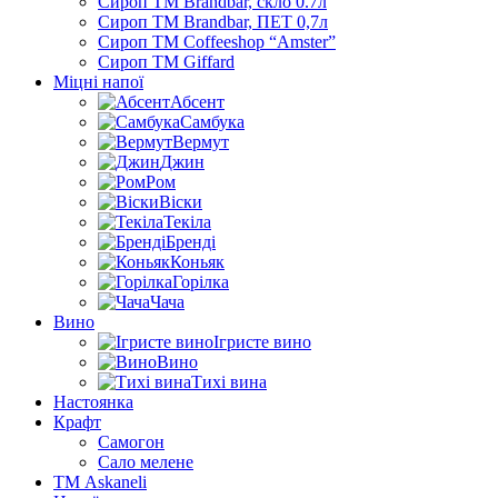
Сироп TM Brandbar, скло 0.7л
Сироп TM Brandbar, ПЕТ 0,7л
Сироп TM Coffeeshop “Amster”
Сироп TM Giffard
Міцні напої
Абсент
Самбука
Вермут
Джин
Ром
Віски
Текіла
Бренді
Коньяк
Горілка
Чача
Вино
Ігристе вино
Вино
Тихі вина
Настоянка
Крафт
Самогон
Сало мелене
ТМ Askaneli