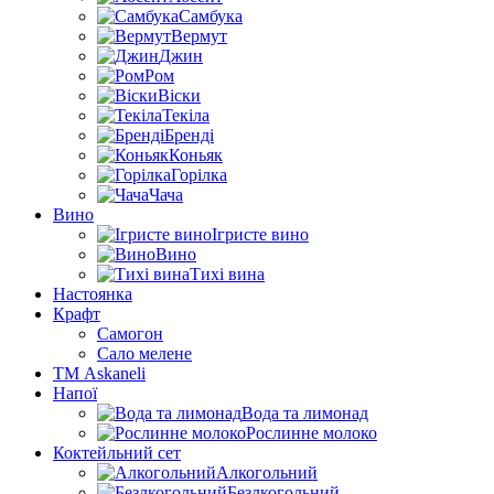
Самбука
Вермут
Джин
Ром
Віски
Текіла
Бренді
Коньяк
Горілка
Чача
Вино
Ігристе вино
Вино
Тихі вина
Настоянка
Крафт
Самогон
Сало мелене
ТМ Askaneli
Напої
Вода та лимонад
Рослинне молоко
Коктейльний сет
Алкогольний
Безлкогольний