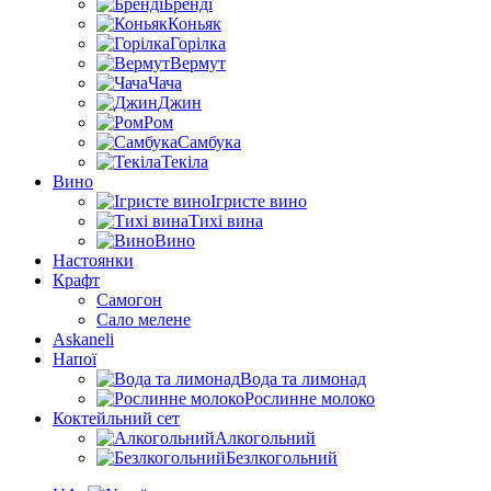
Бренді
Коньяк
Горілка
Вермут
Чача
Джин
Ром
Самбука
Текіла
Вино
Ігристе вино
Тихі вина
Вино
Настоянки
Крафт
Самогон
Сало мелене
Askaneli
Напої
Вода та лимонад
Рослинне молоко
Коктейльний сет
Алкогольний
Безлкогольний