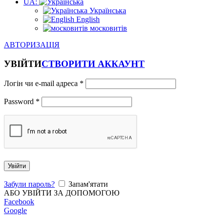
UA:
Українська
English
московитів
АВТОРИЗАЦІЯ
УВІЙТИ
СТВОРИТИ АККАУНТ
Логін чи e-mail адреса
*
Password
*
Увійти
Забули пароль?
Запам'ятати
АБО УВІЙТИ ЗА ДОПОМОГОЮ
Facebook
Google