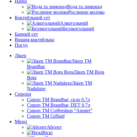
Напої
Вода та лимонад
Рослинне молоко
Коктейльний сет
Алкогольний
Безлкогольний
Барний сет
Вишня коктейльна
Посуд
Лікер
Лікер ТМ
Brandbar
Лікер ТМ Bora
Bora
Лікер ТМ
Nadaluxe
Сиропи
Сироп TM Brandbar, скло 0.7л
Сироп TM Brandbar, ПЕТ 0,7л
Сироп TM Coffeeshop “Amster”
Сироп TM Giffard
Міцні
Абсент
Віскі