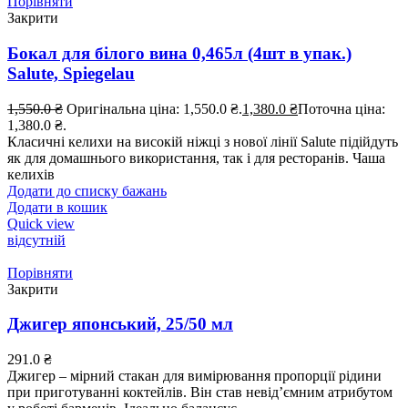
Порівняти
Закрити
Бокал для білого вина 0,465л (4шт в упак.)
Salute, Spiegelau
1,550.0
₴
Оригінальна ціна: 1,550.0 ₴.
1,380.0
₴
Поточна ціна:
1,380.0 ₴.
Класичні келихи на високій ніжці з нової лінії Salute підійдуть
як для домашнього використання, так і для ресторанів. Чаша
келихів
Додати до списку бажань
Додати в кошик
Quick view
відсутній
Порівняти
Закрити
Джигер японський, 25/50 мл
291.0
₴
Джигер – мірний стакан для вимірювання пропорції рідини
при приготуванні коктейлів. Він став невід’ємним атрибутом