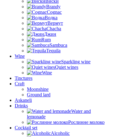
Виски
Brandy
Cognac
Водка
Вермут
Chacha
Джин
Rum
Sambuca
Tequila
Wine
Sparkling wine
Quiet wines
Wine
Tinctures
Craft
Moonshine
Ground lard
Askaneli
Drinks
Water and
lemonade
Рослинне молоко
Cocktail set
Alcoholic