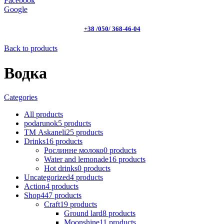
Facebook
Google
+38 /050/ 368-46-04
Back to products
Водка
Categories
All
products
podarunok
5
products
ТМ Askaneli
25
products
Drinks
16
products
Рослинне молоко
0
products
Water and lemonade
16
products
Hot drinks
0
products
Uncategorized
4
products
Action
4
products
Shop
447
products
Craft
19
products
Ground lard
8
products
Moonshine
11
products