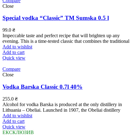
Compare
Close
Special vodka “Classic” TM Sumska 0.5 l
99.0
₴
Impeccable taste and perfect recipe that will brighten up any
evening. This is a time-tested classic that combines the traditional
Add to wishlist
Add to cart
Quick view
Compare
Close
Vodka Barska Classic 0.7l 40%
255.0
₴
Alcohol for vodka Barska is produced at the only distillery in
Lithuania – Obeliai. Launched in 1907, the Obeliai distillery
Add to wishlist
Add to cart
Quick view
ЕКСКЛЮЗИВ