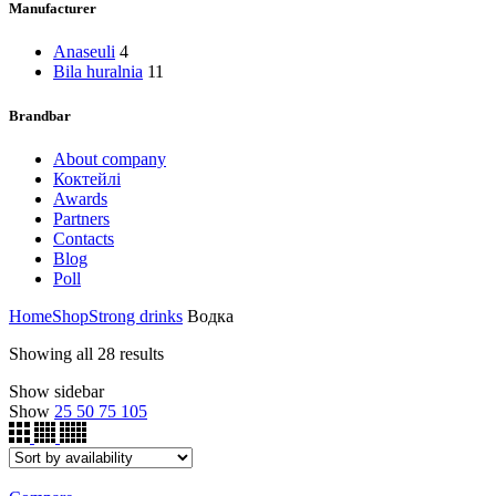
Manufacturer
Anaseuli
4
Bila huralnia
11
Brandbar
About company
Коктейлі
Awards
Partners
Contacts
Blog
Poll
Home
Shop
Strong drinks
Водка
Showing all 28 results
Show sidebar
Show
25
50
75
105