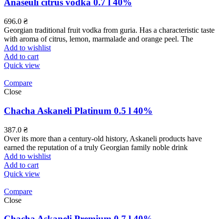
Anaseuli citrus vodka 0.7 l 40%
696.0
₴
Georgian traditional fruit vodka from guria. Has a characteristic taste
with aroma of citrus, lemon, marmalade and orange peel. The
Add to wishlist
Add to cart
Quick view
Compare
Close
Chacha Askaneli Platinum 0.5 l 40%
387.0
₴
Over its more than a century-old history, Askaneli products have
earned the reputation of a truly Georgian family noble drink
Add to wishlist
Add to cart
Quick view
Compare
Close
Chacha Askaneli Premium 0.7 l 40%