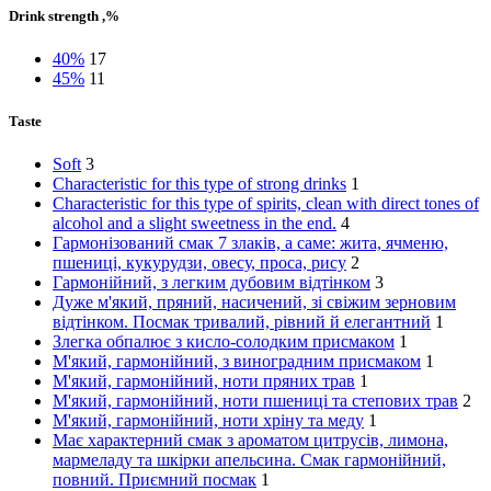
Drink strength ,%
40%
17
45%
11
Taste
Soft
3
Characteristic for this type of strong drinks
1
Characteristic for this type of spirits, clean with direct tones of
alcohol and a slight sweetness in the end.
4
Гармонізований смак 7 злаків, а саме: жита, ячменю,
пшениці, кукурудзи, овесу, проса, рису
2
Гармонійний, з легким дубовим відтінком
3
Дуже м'який, пряний, насичений, зі свіжим зерновим
відтінком. Посмак тривалий, рівний й елегантний
1
Злегка обпалює з кисло-солодким присмаком
1
М'який, гармонійний, з виноградним присмаком
1
М'який, гармонійний, ноти пряних трав
1
М'який, гармонійний, ноти пшениці та степових трав
2
М'який, гармонійний, ноти хріну та меду
1
Має характерний смак з ароматом цитрусів, лимона,
мармеладу та шкірки апельсина. Смак гармонійний,
повний. Приємний посмак
1