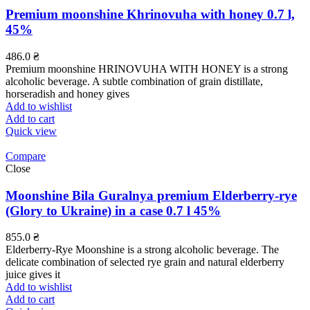
Premium moonshine Khrinovuha with honey 0.7 l,
45%
486.0
₴
Premium moonshine HRINOVUHA WITH HONEY is a strong
alcoholic beverage. A subtle combination of grain distillate,
horseradish and honey gives
Add to wishlist
Add to cart
Quick view
Compare
Close
Moonshine Bila Guralnya premium Elderberry-rye
(Glory to Ukraine) in a case 0.7 l 45%
855.0
₴
Elderberry-Rye Moonshine is a strong alcoholic beverage. The
delicate combination of selected rye grain and natural elderberry
juice gives it
Add to wishlist
Add to cart