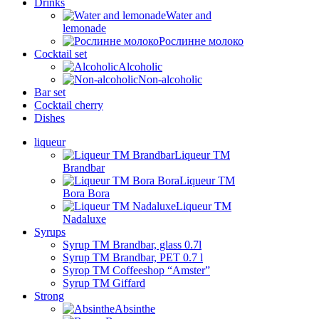
Drinks
Water and
lemonade
Рослинне молоко
Cocktail set
Alcoholic
Non-alcoholic
Bar set
Cocktail cherry
Dishes
liqueur
Liqueur TM
Brandbar
Liqueur TM
Bora Bora
Liqueur TM
Nadaluxe
Syrups
Syrup TM Brandbar, glass 0.7l
Syrup TM Brandbar, PET 0.7 l
Syrop TM Coffeeshop “Amster”
Syrup TM Giffard
Strong
Absinthe