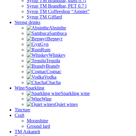
Syrup TM Brandbar, glass 0.7l
Syrup TM Brandbar, PET 0.7 l
Syrop TM Coffeeshop “Amster”
Syrup TM Giffard
Strong drinks
Absinthe
Sambuca
Вермут
Gyn
Rum
Whiskey
Tequila
Brandy
Cognac
Vodka
Chacha
Wine/Sparkling
Sparkling wine
Wine
Quiet wines
Tincture
Craft
Moonshine
Ground lard
ТМ Askaneli