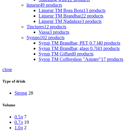
liqueur
49
products
Liqueur TM Bora Bora
13
products
Liqueur TM Brandbar
22
products
Liqueur TM Nadaluxe
3
products
Tinctures
12
products
Vassa
3
products
Syrups
102
products
Syrup TM Brandbar, PET 0.7 l
40
products
Syrup TM Brandbar, glass 0.7l
43
products
Syrup TM Giffard
0
products
Syrop TM Coffeeshop "Amster"
17
products
close
Type of drink
Strong
28
Volume
0.5л
7
0.7л
19
1.0л
2