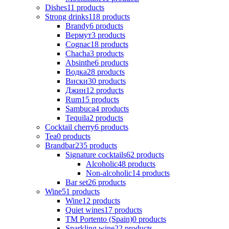
Dishes
11
products
Strong drinks
118
products
Brandy
6
products
Вермут
3
products
Cognac
18
products
Chacha
3
products
Absinthe
6
products
Водка
28
products
Виски
30
products
Джин
12
products
Rum
15
products
Sambuca
4
products
Tequila
2
products
Cocktail cherry
6
products
Tea
0
products
Brandbar
235
products
Signature cocktails
62
products
Alcoholic
48
products
Non-alcoholic
14
products
Bar set
26
products
Wine
51
products
Wine
12
products
Quiet wines
17
products
ТМ Portento (Spain)
0
products
Sparkling wine
22
products