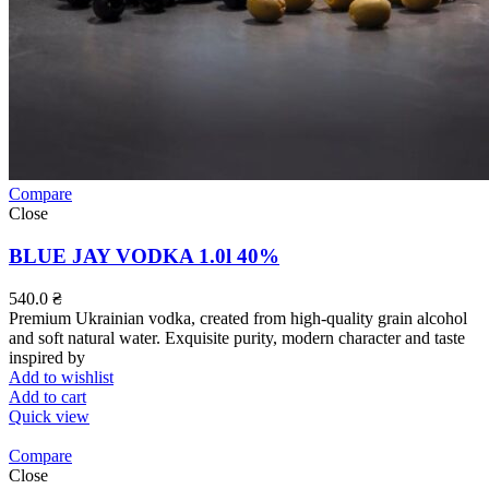
Compare
Close
BLUE JAY VODKA 1.0l 40%
540.0
₴
Premium Ukrainian vodka, created from high-quality grain alcohol
and soft natural water. Exquisite purity, modern character and taste
inspired by
Add to wishlist
Add to cart
Quick view
Compare
Close