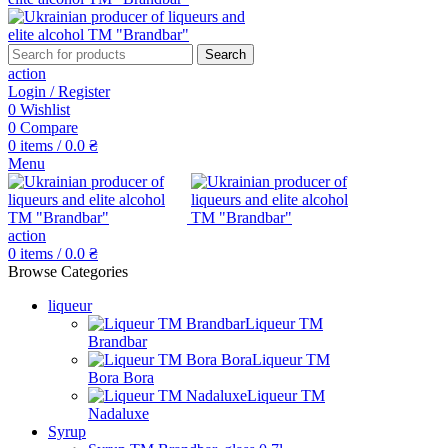
Search
action
Login / Register
0
Wishlist
0
Compare
0
items
/
0.0
₴
Menu
action
0
items
/
0.0
₴
Browse Categories
liqueur
Liqueur TM
Brandbar
Liqueur TM
Bora Bora
Liqueur TM
Nadaluxe
Syrup