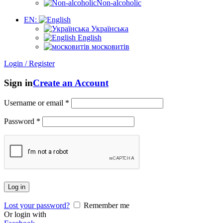
Non-alcoholic
EN:
Українська
English
московитів
Login / Register
Sign in
Create an Account
Username or email
*
Password
*
Log in
Lost your password?
Remember me
Or login with