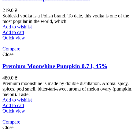
219.0
₴
Sobieski vodka is a Polish brand. To date, this vodka is one of the
most popular in the world, which
Add to wishlist
Add to cart
Quick view
Compare
Close
Premium Moonshine Pumpkin 0.7 l, 45%
480.0
₴
Premium moonshine is made by double distillation. Aroma: spicy,
spices, pod smell, bitter-tart-sweet aroma of melon ovary (pumpkin,
melon). Taste:
Add to wishlist
Add to cart
Quick view
Compare
Close