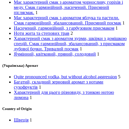
Має характерний смак з ароматом чорносливу, горіхів і
меду. Смак гармонійний, насичений. Приємний
післясмак.
1
Має характерний смак з ароматом яблука та пастили.
Смак гармонійний, збалансований. Приємний посмак
1
Насичений, гармонійний, з гарбузовим присмаком
1
Ноти жита та степових трав
2
Характерний смак з ароматом хурми, шкірки з домішкою
спецій. Смак гармонійний, збалансований, з присмаком
дубової бочки. Тривалий посмак
1
Ячмінний, квітковий, пряний, солодовий
1
(Українська) Аромат
Quite pronounced vodka, but without alcohol aggression
5
Багатий, складний зерновий аромат з нотами
сухофруктів
1
Характерний для цього різновиду, з тонкою нотою
лимона
1
Country of Origin
Швеція
1